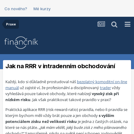
Co nového?
Mé kurzy
Praxe
Jak na RRR v intradenním obchodování
Každý, kdo si důkladně prostudoval náš
bezplatný komoditní on-line
manuál
už zajisté ví, že profesionální a disciplinovaný
trader
vždy
vyhledává pouze takové obchody, které nabízejí
vysoký zisk při
nízkém risku
. Jak však praktikovat takové pravidlo v praxi?
Praktická aplikace RRR (risk-reward-ratio) pravidla, nebo-li pravidla se
kterým bychom měli vždy brát pouze a jen obchody
s vyšším
potenciálem zisku než velikostí risku
je jedna z častých otázek, na
které se nás ptáte.
„Jak mám vědět, jaký bude zisk z mého plánovaného
obchodu?“
Samozřejmě, nikdo na světě není schopen zodpovědět