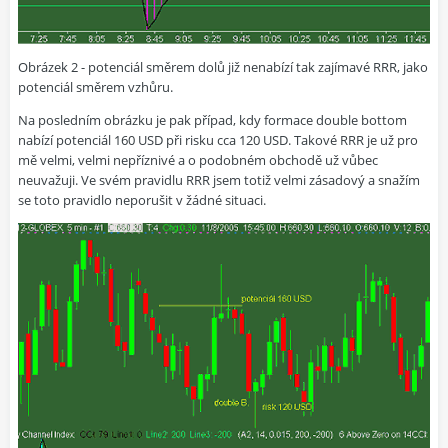
Obrázek 2 - potenciál směrem dolů již nenabízí tak zajímavé RRR, jako
potenciál směrem vzhůru.
Na posledním obrázku je pak případ, kdy formace double bottom
nabízí potenciál 160 USD při risku cca 120 USD. Takové RRR je už pro
mě velmi, velmi nepříznivé a o podobném obchodě už vůbec
neuvažuji. Ve svém pravidlu RRR jsem totiž velmi zásadový a snažím
se toto pravidlo neporušit v žádné situaci.