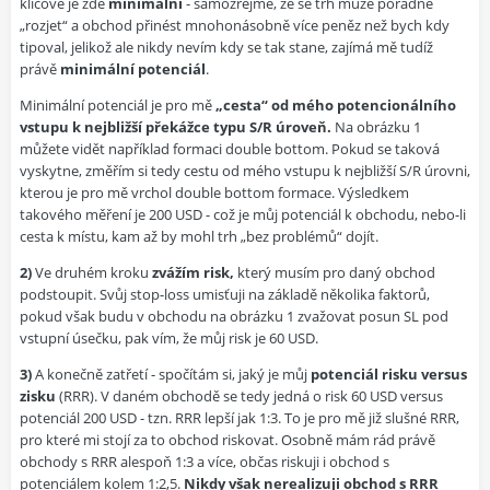
klíčové je zde
minimální
- samozřejmě, že se trh může pořádně
„rozjet“ a obchod přinést mnohonásobně více peněz než bych kdy
tipoval, jelikož ale nikdy nevím kdy se tak stane, zajímá mě tudíž
právě
minimální potenciál
.
Minimální potenciál je pro mě
„cesta“ od mého potencionálního
vstupu k nejbližší překážce typu S/R úroveň.
Na obrázku 1
můžete vidět například formaci double bottom. Pokud se taková
vyskytne, změřím si tedy cestu od mého vstupu k nejbližší S/R úrovni,
kterou je pro mě vrchol double bottom formace. Výsledkem
takového měření je 200 USD - což je můj potenciál k obchodu, nebo-li
cesta k místu, kam až by mohl trh „bez problémů“ dojít.
2)
Ve druhém kroku
zvážím risk,
který musím pro daný obchod
podstoupit. Svůj stop-loss umisťuji na základě několika faktorů,
pokud však budu v obchodu na obrázku 1 zvažovat posun SL pod
vstupní úsečku, pak vím, že můj risk je 60 USD.
3)
A konečně zatřetí - spočítám si, jaký je můj
potenciál risku versus
zisku
(RRR). V daném obchodě se tedy jedná o risk 60 USD versus
potenciál 200 USD - tzn. RRR lepší jak 1:3. To je pro mě již slušné RRR,
pro které mi stojí za to obchod riskovat. Osobně mám rád právě
obchody s RRR alespoň 1:3 a více, občas riskuji i obchod s
potenciálem kolem 1:2,5.
Nikdy však nerealizuji obchod s RRR