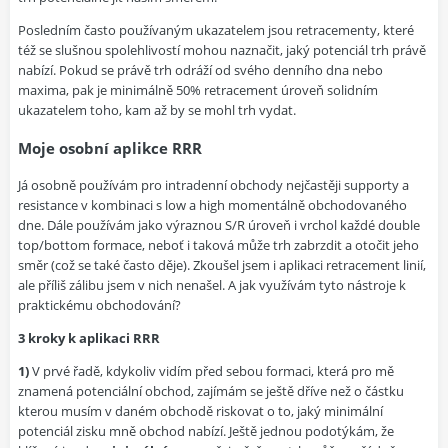
Posledním často používaným ukazatelem jsou retracementy, které
též se slušnou spolehlivostí mohou naznačit, jaký potenciál trh právě
nabízí. Pokud se právě trh odráží od svého denního dna nebo
maxima, pak je minimálně 50% retracement úroveň solidním
ukazatelem toho, kam až by se mohl trh vydat.
Moje osobní aplikce RRR
Já osobně používám pro intradenní obchody nejčastěji supporty a
resistance v kombinaci s low a high momentálně obchodovaného
dne. Dále používám jako výraznou S/R úroveň i vrchol každé double
top/bottom formace, neboť i taková může trh zabrzdit a otočit jeho
směr (což se také často děje). Zkoušel jsem i aplikaci retracement linií,
ale příliš zálibu jsem v nich nenašel. A jak využívám tyto nástroje k
praktickému obchodování?
3 kroky k aplikaci RRR
1)
V prvé řadě, kdykoliv vidím před sebou formaci, která pro mě
znamená potenciální obchod, zajímám se ještě dříve než o částku
kterou musím v daném obchodě riskovat o to, jaký minimální
potenciál zisku mně obchod nabízí. Ještě jednou podotýkám, že