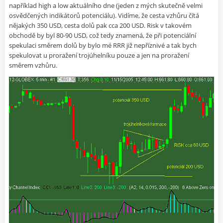
například high a low aktuálního dne (jeden z mých skutečně velmi
osvědčených indikátorů potenciálu). Vidíme, že cesta vzhůru čítá
nějakých 350 USD, cesta dolů pak cca 200 USD. Risk v takovém
obchodě by byl 80-90 USD, což tedy znamená, že při potenciální
spekulaci směrem dolů by bylo mé RRR již nepříznivé a tak bych
spekulovat u proražení trojúhelníku pouze a jen na proražení
směrem vzhůru.