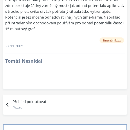
zde neexistuje žádný zaručený mustr jak odhad potenciálu aplikovat,
s trochu píle a cviku si však potřebný cit zakrátko vytrénujete.
Potenciál je též možné odhadovat i na jiných time-frame. Například
při intradenním obchodování používám pro odhad potenciálu často i
15 minutový graf.
finančník.cz
27.11.2005
Tomáš Nesnídal
Přehled pokračovat
Praxe