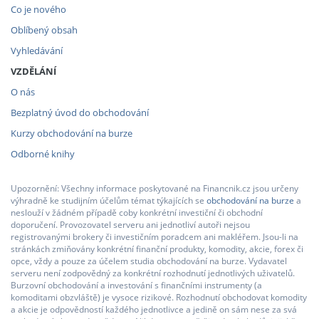
Co je nového
Oblíbený obsah
Vyhledávání
VZDĚLÁNÍ
O nás
Bezplatný úvod do obchodování
Kurzy obchodování na burze
Odborné knihy
Upozornění: Všechny informace poskytované na Financnik.cz jsou určeny
výhradně ke studijním účelům témat týkajících se
obchodování na burze
a
neslouží v žádném případě coby konkrétní investiční či obchodní
doporučení. Provozovatel serveru ani jednotliví autoři nejsou
registrovanými brokery či investičním poradcem ani makléřem. Jsou-li na
stránkách zmiňovány konkrétní finanční produkty, komodity, akcie, forex či
opce, vždy a pouze za účelem studia obchodování na burze. Vydavatel
serveru není zodpovědný za konkrétní rozhodnutí jednotlivých uživatelů.
Burzovní obchodování a investování s finančními instrumenty (a
komoditami obzvláště) je vysoce rizikové. Rozhodnutí obchodovat komodity
a akcie je odpovědností každého jednotlivce a jedině on sám nese za svá