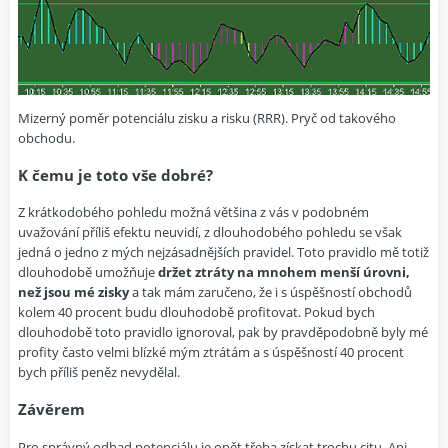
Mizerný poměr potenciálu zisku a risku (RRR). Pryč od takového
obchodu.
K čemu je toto vše dobré?
Z krátkodobého pohledu možná většina z vás v podobném
uvažování příliš efektu neuvidí, z dlouhodobého pohledu se však
jedná o jedno z mých nejzásadnějších pravidel. Toto pravidlo mě totiž
dlouhodobě umožňuje
držet ztráty na mnohem menší úrovni,
než jsou mé zisky
a tak mám zaručeno, že i s úspěšností obchodů
kolem 40 procent budu dlouhodobě profitovat. Pokud bych
dlouhodobě toto pravidlo ignoroval, pak by pravděpodobně byly mé
profity často velmi blízké mým ztrátám a s úspěšností 40 procent
bych příliš peněz nevydělal.
Závěrem
Pro správný odhad potenciálu je opět třeba získat trochu citu. Ani