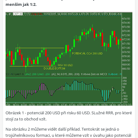
menším jak 1:2.
Obrázek 1 - potenciál 200 USD při risku 60 USD. SLužné RRR, pro které
stojí za to obchod vzít.
Na obrázku 2 můžeme vidět další příklad. Tentokrát se jedná o
trojúhelníkovou formaci, u které můžeme vzít v úvahu jako potenciál