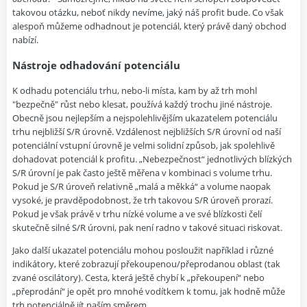
takovou otázku, neboť nikdy nevíme, jaký náš profit bude. Co však
alespoň můžeme odhadnout je potenciál, který právě daný obchod
nabízí.
Nástroje odhadování potenciálu
K odhadu potenciálu trhu, nebo-li místa, kam by až trh mohl
"bezpečně" růst nebo klesat, používá každý trochu jiné nástroje.
Obecně jsou nejlepším a nejspolehlivějším ukazatelem potenciálu
trhu nejbližší S/R úrovně. Vzdálenost nejbližších S/R úrovní od naší
potenciální vstupní úrovně je velmi solidní způsob, jak spolehlivě
dohadovat potenciál k profitu. „Nebezpečnost“ jednotlivých blízkých
S/R úrovní je pak často ještě měřena v kombinaci s volume trhu.
Pokud je S/R úroveň relativně „malá a měkká“ a volume naopak
vysoké, je pravděpodobnost, že trh takovou S/R úroveň prorazí.
Pokud je však právě v trhu nízké volume a ve své blízkosti čelí
skutečně silné S/R úrovni, pak není radno v takové situaci riskovat.
Jako další ukazatel potenciálu mohou posloužit například i různé
indikátory, které zobrazují překoupenou/přeprodanou oblast (tak
zvané oscilátory). Cesta, která ještě chybí k „překoupení“ nebo
„přeprodání“ je opět pro mnohé vodítkem k tomu, jak hodně může
trh potenciálně jít naším směrem.