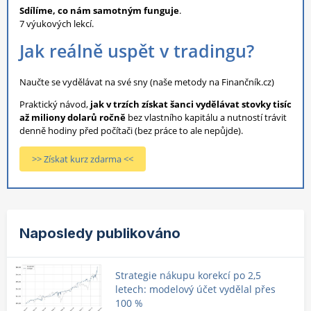
Sdílíme, co nám samotným funguje
.
7 výukových lekcí.
Jak reálně uspět v tradingu?
Naučte se vydělávat na své sny (naše metody na Finančník.cz)
Praktický návod,
jak v trzích získat šanci vydělávat stovky tisíc
až miliony dolarů ročně
bez vlastního kapitálu a nutností trávit
denně hodiny před počítači (bez práce to ale nepůjde).
>> Získat kurz zdarma <<
Naposledy publikováno
Strategie nákupu korekcí po 2,5
letech: modelový účet vydělal přes
100 %