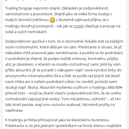
Trading funguje naprosto stejně. Základem je zodpovědnost,
samostatnost a pracovitost. Stejně jako se velké firmy budují z
malých živností (většinou
) skutečně zajímavé příjmy se v
tradingu dosahují postupně – tak jak se
trader
zlepšuje a pracuje na
sobě a svých technikách.
Zodpovědnost spočívá v tom, že si obchodník dokáže stát za každým
svým rozhodnutím, která dělá jen on sám. Představte si situaci, že již
nebudete chtít pracovat jako zaměstnanec a pustíte se do podnikání.
V podnikání je zřejmé, že podpis každé smlouvy, kontraktu, půjčky
atd. je závazkem, o kterém se musíte rozhodnout sami. Jistě by vám
přišlo absurdní, jít se poradit s nákupem např. nové výrobní linky do
anonymního internetového fóra a řídit se podle rad jiných lidí (kteří
navíc třeba ani o vašem podnikání vůbec nic nevědí, protože sami
studují např. školu). Absurdní myšlenka a přitom v tradingu dělá 80%
přesně toto – snaží se zbavit vlastní zodpovědnosti tím, že do svého
rozhodování zapojují jiné osoby. Toto má jedinou „výhodu“ – až tito
lidé ztratí peníze, mají vinu na koho svalovat. Nicméně profity to
nepřinese.
K tradingu je třeba přistupovat jako ke klasickému businessu.
Představte si, že jste jediným společníkem ve firmě, kterou rozjíždíte