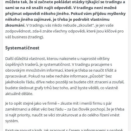
můžete tak, že si začnete pokládat otázky týkající se tradingu a
sami se na ně snažit najít odpovědi. V tradingu není možné
přejímat odpovědi někoho jiného. Pokud vám přijdou myšlenky
někoho jiného zajímavé, je třeba je podrobit vlastnímu
zkoumání.
V tradingu vás nikdo nebude „zkoušet“, je jen vaše
zodpovědnost, zda-li znáte všechny odpovědi, které jsou klíčové pro
váš business (trading).
Systematičnost
Další důležitá vlastnost, kterou naleznete u naprosté většiny
úspěšných traderů, je systematičnost. V tradingu pracujeme s
obrovským množstvím informací, které je třeba se naučit třídit a
zpracovávat. Pokud na sebe necháte informace „působit“ bez
jakéhokoliv řádu, dříve nebo později se budete cítit ztraceni a zoufalí,
budete sledovat grafy trhů bez toho, aniž byste věděli, co vlastně
aktuálně děláte.
Je to opět stejné jako ve firmě – zkuste mít i menší firmu s pár
zaměstnanci a dělat věci bez řádu – za čas člověk pochopí, že je třeba
si najít priority, naučit se věci strukturovat a do celého řízení vnést
systém.
Existuje spousta knih, jak pracovat s časem a informacemi a osobně