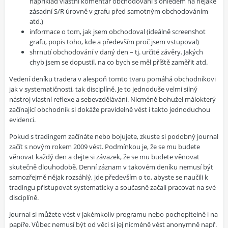
například vlastní komentář obchodování s ohledem na nějaké
zásadní S/R úrovně v grafu před samotným obchodováním
atd.)
informace o tom, jak jsem obchodoval (ideálně screenshot
grafu, popis toho, kde a především proč jsem vstupoval)
shrnutí obchodování v daný den – tj. určité závěry. Jakých
chyb jsem se dopustil, na co bych se měl příště zaměřit atd.
Vedení deníku tradera v alespoň tomto tvaru pomáhá obchodníkovi
jak v systematičnosti, tak disciplíně. Je to jednoduše velmi silný
nástroj vlastní reflexe a sebevzdělávání. Nicméně bohužel málokterý
začínající obchodník si dokáže pravidelně vést i takto jednoduchou
evidenci.
Pokud s tradingem začínáte nebo bojujete, zkuste si podobný journal
začít s novým rokem 2009 vést. Podmínkou je, že se mu budete
věnovat každý den a dejte si závazek, že se mu budete věnovat
skutečně dlouhodobě. Denní záznam v takovém deníku nemusí být
samozřejmě nějak rozsáhlý, jde především o to, abyste se naučili k
tradingu přistupovat systematicky a současně začali pracovat na své
disciplíně.
Journal si můžete vést v jakémkoliv programu nebo pochopitelně i na
papíře. Vůbec nemusí být od věci si jej nicméně vést anonymně např.