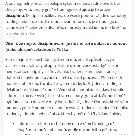
A pochopitelně, že ani sebelepší systém nenese žádné ovoce bez
disciplíny. Ano, „svatý grál“ v tradingu existuje a je to právě
disciplína
. Disciplína aplikovaná do všech podob - ať jde o samotný
trading nebo fáze studia a zpracování informací, je v tradingu (a
samozřejmě nejen zde) disciplína naprostým základem, bez kterého
se nehnete dále.
Víte-li, že nejste disciplinovaní, je nutné tuto oblast ovládnout
(nebo alespoň zvládnout). Tečka.
Samozřejmě, že obchodní systém si můžete přizpůsobit svým
vlastnostem tak, aby otupil některé osobní „nedostatky“, ale při
nedostatku disciplíny se člověk jako trader nikam nedostane. Je
dobré si to uvědomit a začít na této oblasti pracovat. Třeba tak, že
budete dohlížet na to, abyste systematicky každý den v tradingu
dělali určité základní činnosti. Vedli si obchodní deník, dávali studiu
informací řád (viz výše), tiskli si screenshoty grafů atd. Činností může
být řada a jsou do velké míry individuální. Jedna z činností, které vám
mohou výrazně pomoci v osobním vývoji tradera, je vedení si deníku
tradera. Jednoduchého zápisu, který by měl mít tři základní bloky:
informace o tom, co chci daný den v rámci tradingu dělat
(např. max. počet obchodů; podle obchodního přístupu