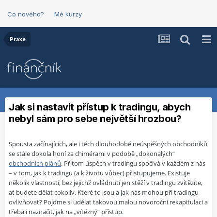
Co nového?
Mé kurzy
Praxe
Jak si nastavit přístup k tradingu, abych
nebyl sám pro sebe největší hrozbou?
Spousta začínajících, ale i těch dlouhodobě neúspěšných obchodníků
se stále dokola honí za chimérami v podobě „dokonalých“
obchodních plánů
. Přitom úspěch v tradingu spočívá v každém z nás
– v tom, jak k tradingu (a k životu vůbec) přistupujeme. Existuje
několik vlastností, bez jejichž ovládnutí jen stěží v tradingu zvítězíte,
ať budete dělat cokoliv. Které to jsou a jak nás mohou při tradingu
ovlivňovat? Pojďme si udělat takovou malou novoroční rekapitulaci a
třeba i naznačit, jak na „vítězný“ přístup.