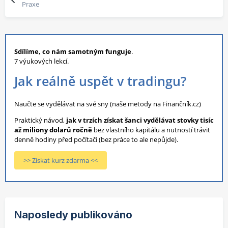
Praxe
Sdílíme, co nám samotným funguje
.
7 výukových lekcí.
Jak reálně uspět v tradingu?
Naučte se vydělávat na své sny (naše metody na Finančník.cz)
Praktický návod,
jak v trzích získat šanci vydělávat stovky tisíc
až miliony dolarů ročně
bez vlastního kapitálu a nutností trávit
denně hodiny před počítači (bez práce to ale nepůjde).
>> Získat kurz zdarma <<
Naposledy publikováno