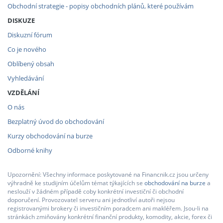
Obchodní strategie - popisy obchodních plánů, které používám
DISKUZE
Diskuzní fórum
Co je nového
Oblíbený obsah
Vyhledávání
VZDĚLÁNÍ
O nás
Bezplatný úvod do obchodování
Kurzy obchodování na burze
Odborné knihy
Upozornění: Všechny informace poskytované na Financnik.cz jsou určeny
výhradně ke studijním účelům témat týkajících se
obchodování na burze
a
neslouží v žádném případě coby konkrétní investiční či obchodní
doporučení. Provozovatel serveru ani jednotliví autoři nejsou
registrovanými brokery či investičním poradcem ani makléřem. Jsou-li na
stránkách zmiňovány konkrétní finanční produkty, komodity, akcie, forex či