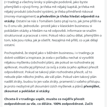
(= trading) a všechny kroky si plánujte podobně, jako byste
přemýšleli o vývoji firmy. Je třeba mít nějaký kapitál, je třeba mít
nějaký produkt (obchodní systém), je třeba přiměřeně riskovat
(money-management)
a především je třeba hledat odpovědi na
otázky
. Ostatní se nás s Tomášem často ptají na to, jak jsme přišli na
tu či onu věc. Jednoduše - prostě jako v klasickém businessu si
pokládám otázky a hledám na ně odpovědi. Informace se snažím
strukturovat a pracovat s nimi. Pokud něco začnu dělat, přemýšlím o
tom, kde jsou rizika, jak je ošetřit. Nezajímá mě příliš, co a jak dělají
ostatní.
Pochopitelně, že stejně jako v běžném businessu, i v tradingu je
dobré vzdělání a inspirace. Je zcela v pořádku nechat si vysvětlit
nějakou myšlenku (obchodní plán), ale pokud se rozhodnete jej
aplikovat, musíte jej přijmout za svůj a zcela za jeho aplikaci převzít
odpovědnost. Pokud se takový plán rozhodnete převzít, už to
nebude plán někoho jiného, ale váš plán. Pokud vám takový plán
nadělí ztráty, budou to jen vaše ztráty, pramenící z vašeho přístupu.
Je proto nezbytné při zkoumání cizích myšlenek a plánů
přemýšlet,
zkoumat a pokládat si otázky
.
Chcete-li v tradingu uspět, musíte co nejdřív převzít
zodpovědnost za vše, co děláte. 100% zodpovědnost. Začít