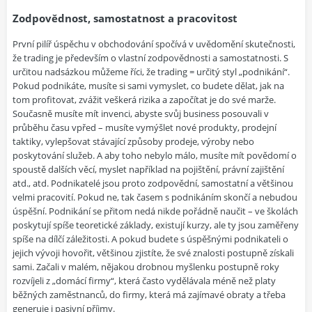
Zodpovědnost, samostatnost a pracovitost
První pilíř úspěchu v obchodování spočívá v uvědomění skutečnosti,
že trading je především o vlastní zodpovědnosti a samostatnosti. S
určitou nadsázkou můžeme říci, že trading = určitý styl „podnikání“.
Pokud podnikáte, musíte si sami vymyslet, co budete dělat, jak na
tom profitovat, zvážit veškerá rizika a započítat je do své marže.
Současně musíte mít invenci, abyste svůj business posouvali v
průběhu času vpřed – musíte vymýšlet nové produkty, prodejní
taktiky, vylepšovat stávající způsoby prodeje, výroby nebo
poskytování služeb. A aby toho nebylo málo, musíte mít povědomí o
spoustě dalších věcí, myslet například na pojištění, právní zajištění
atd., atd. Podnikatelé jsou proto zodpovědní, samostatní a většinou
velmi pracovití. Pokud ne, tak časem s podnikáním skončí a nebudou
úspěšní. Podnikání se přitom nedá nikde pořádně naučit – ve školách
poskytují spíše teoretické základy, existují kurzy, ale ty jsou zaměřeny
spíše na dílčí záležitosti. A pokud budete s úspěšnými podnikateli o
jejich vývoji hovořit, většinou zjistíte, že své znalosti postupně získali
sami. Začali v malém, nějakou drobnou myšlenku postupně roky
rozvíjeli z „domácí firmy“, která často vydělávala méně než platy
běžných zaměstnanců, do firmy, která má zajímavé obraty a třeba
generuje i pasivní příjmy.