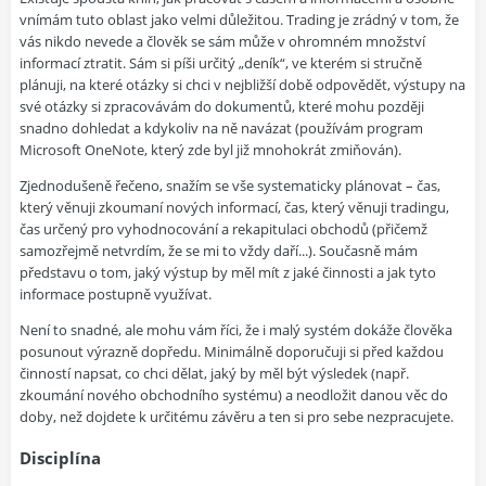
vnímám tuto oblast jako velmi důležitou. Trading je zrádný v tom, že
vás nikdo nevede a člověk se sám může v ohromném množství
informací ztratit. Sám si píši určitý „deník“, ve kterém si stručně
plánuji, na které otázky si chci v nejbližší době odpovědět, výstupy na
své otázky si zpracovávám do dokumentů, které mohu později
snadno dohledat a kdykoliv na ně navázat (používám program
Microsoft OneNote, který zde byl již mnohokrát zmiňován).
Zjednodušeně řečeno, snažím se vše systematicky plánovat – čas,
který věnuji zkoumaní nových informací, čas, který věnuji tradingu,
čas určený pro vyhodnocování a rekapitulaci obchodů (přičemž
samozřejmě netvrdím, že se mi to vždy daří...). Současně mám
představu o tom, jaký výstup by měl mít z jaké činnosti a jak tyto
informace postupně využívat.
Není to snadné, ale mohu vám říci, že i malý systém dokáže člověka
posunout výrazně dopředu. Minimálně doporučuji si před každou
činností napsat, co chci dělat, jaký by měl být výsledek (např.
zkoumání nového obchodního systému) a neodložit danou věc do
doby, než dojdete k určitému závěru a ten si pro sebe nezpracujete.
Disciplína