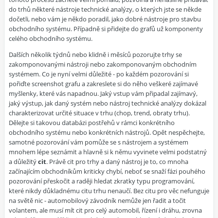
do trhů některé nástroje technické analýzy, o kterých jste se někde
dočetli, nebo vám je někdo poradil, jako dobré nástroje pro stavbu
obchodního systému. Případně si přidejte do grafů už komponenty
celého obchodního systému.
Dalších několik týdnů nebo klidně i měsíců pozorujte trhy se
zakomponovanými nástroji nebo zakomponovaným obchodním
systémem. Co je nyní velmi důležité - po každém pozorování si
pořiďte screenshot grafu a zakreslete si do něho veškeré zajímavé
myšlenky, které vás napadnou. Jaký vstup vám připadal zajímavý,
jaký výstup, jak daný systém nebo nástroj technické analýzy dokázal
charakterizovat určité situace v trhu (chop, trend, obraty trhu).
Dělejte si takovou databázi postřehů v rámci konkrétního
obchodního systému nebo konkrétních nástrojů. Opět nespěchejte,
samotné pozorování vám pomůže se s nástrojem a systémem
mnohem lépe seznámit a hlavně si k němu vyvinete velmi podstatný
a důležitý
cit
. Právě cit pro trhy a daný nástroj je to, co mnoha
začínajícím obchodníkům kriticky chybí, neboť se snaží fázi pouhého
pozorování přeskočit a raději hledat zkratky typu programování,
které nikdy důkladnému citu trhu nenaučí. Bez citu pro věc nefunguje
na světě nic - automobilový závodník nemůže jen řadit a točit
volantem, ale musí mít cit pro celý automobil, řízení i dráhu, zrovna