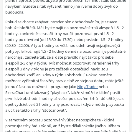
plánu naprosto pevně, abyste pro vás oněch 15 minut stalo skutečně
návykem. Budete si tak vytvářet mimo jiné i velmi dobrý zvyk do
budoucna.
Pokud se chcete zabývat intradenním obchodováním, je situace
bohužel složitější. Měli byste najít na pozorování trhů alespoň 1,5 - 2
hodiny, konkrétně se snažit trhy naučit pozorovat první 1,5 - 2
hodiny po otevření (od 15:30 do 17:30), nebo poslední 1,5 - 2 hodiny
(20:30 - 22:00). V tyto hodiny se většinou odehrávají nejzajímavější
pohyby. Jelikož najít 1,5 - 2 hodiny denně na pozorování je podstatně
náročnější, začněte tak, že si dáte pravidlo najít takto pro sebe
alespoň 2-3 dny v týdnu. Mít možnost pozorovat intradenně trhy
alespoň 3 dny v týdnu je pro začátek dostačující, navíc jsou
obchodníci, kteří jen 3 dny v týdnu obchodují. Pokud nemáte
možnost vyčlenit si čas vždy pravidelně ve stejnou dobu, máte ještě
jednu úžasnou možnost - programy jako
NinjaTrader
nebo
SierraChart umí takzvaný "playback", takže si můžete klidně pustit
první dvě obchodní hodiny až večer po uzavření trhů - důležité je ale
opět vydržet celé 2 hodiny trhy pozorovat, i když v módu playbacku
a učit se takto s trhy "stotožňovat".
V samotném procesu pozorování vůbec nepospíchejte - klidně
pozorujte trhy řadu týdnů, aniž byste dělali cokoliv jiného. Během
tohoto procesu začněte velmi pomalu, pozvolna a nenásilně přidávat