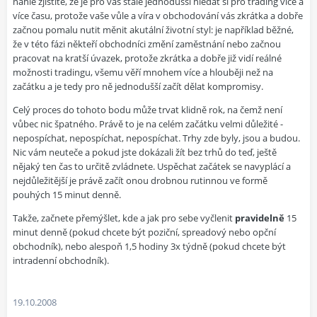
náhle zjistíte, že je pro vás stále jednodušší hledat si pro trading více a
více času, protože vaše vůle a víra v obchodování vás zkrátka a dobře
začnou pomalu nutit měnit akutální životní styl: je například běžné,
že v této fázi někteří obchodníci změní zaměstnání nebo začnou
pracovat na kratší úvazek, protože zkrátka a dobře již vidí reálné
možnosti tradingu, všemu věří mnohem více a hlouběji než na
začátku a je tedy pro ně jednodušší začít dělat kompromisy.
Celý proces do tohoto bodu může trvat klidně rok, na čemž není
vůbec nic špatného. Právě to je na celém začátku velmi důležité -
nepospíchat, nepospíchat, nepospíchat. Trhy zde byly, jsou a budou.
Nic vám neuteče a pokud jste dokázali žít bez trhů do teď, ještě
nějaký ten čas to určitě zvládnete. Uspěchat začátek se navyplácí a
nejdůležitější je právě začít onou drobnou rutinnou ve formě
pouhých 15 minut denně.
Takže, začnete přemýšlet, kde a jak pro sebe vyčlenit
pravidelně
15
minut denně (pokud chcete být poziční, spreadový nebo opční
obchodník), nebo alespoň 1,5 hodiny 3x týdně (pokud chcete být
intradenní obchodník).
19.10.2008