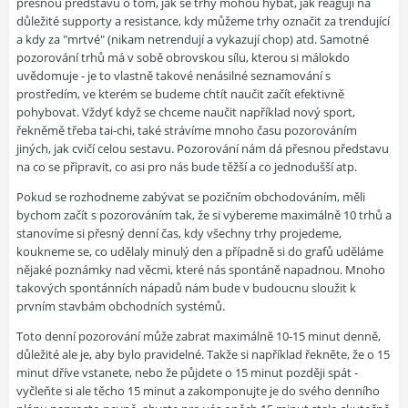
přesnou představu o tom, jak se trhy mohou hýbat, jak reagují na
důležité supporty a resistance, kdy můžeme trhy označit za trendující
a kdy za "mrtvé" (nikam netrendují a vykazují chop) atd. Samotné
pozorování trhů má v sobě obrovskou sílu, kterou si málokdo
uvědomuje - je to vlastně takové nenásilné seznamování s
prostředím, ve kterém se budeme chtít naučit začít efektivně
pohybovat. Vždyť když se chceme naučit například nový sport,
řekněmě třeba tai-chi, také strávíme mnoho času pozorováním
jiných, jak cvičí celou sestavu. Pozorování nám dá přesnou představu
na co se připravit, co asi pro nás bude těžší a co jednodušší atp.
Pokud se rozhodneme zabývat se pozičním obchodováním, měli
bychom začít s pozorováním tak, že si vybereme maximálně 10 trhů a
stanovíme si přesný denní čas, kdy všechny trhy projedeme,
koukneme se, co udělaly minulý den a případně si do grafů uděláme
nějaké poznámky nad věcmi, které nás spontáně napadnou. Mnoho
takových spontánních nápadů nám bude v budoucnu sloužit k
prvním stavbám obchodních systémů.
Toto denní pozorování může zabrat maximálně 10-15 minut denně,
důležité ale je, aby bylo pravidelné. Takže si například řekněte, že o 15
minut dříve vstanete, nebo že půjdete o 15 minut později spát -
vyčleňte si ale těcho 15 minut a zakomponujte je do svého denního