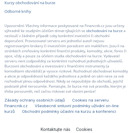
Kurzy obchodování na burze
Odborné knihy
Upozornění: Všechny informace poskytované na Financnik.cz jsou určeny
výhradně ke studijním účelům témat týkajících se
obchodování na burze
a
neslouží v žádném případě coby konkrétní investiční či obchodní
doporučení. Provozovatel serveru ani jednotliví autoři nejsou
registrovanými brokery či investičním poradcem ani makléřem. Jsou-li na
stránkách zmiňovány konkrétní finanční produkty, komodity, akcie, forex či
opce, vždy a pouze za účelem studia obchodování na burze. Vydavatel
serveru není zodpovědný za konkrétní rozhodnutí jednotlivých uživatelů.
Burzovní obchodování a investování s finančními instrumenty (a
komoditami obzvláště) je vysoce rizikové. Rozhodnutí obchodovat komodity
a akcie je odpovědností každého jednotlivce a jedině on sám nese za svá
rozhodnutí plnou odpovědnost. Nikdy se nepouštějte do obchodů, jejichž
podstatě plně nerozumíte. Pamatujte, že burza má svá pravidla, kterým je
třeba porozumět, než začnu riskovat své vlastní peníze!
Zásady ochrany osobních údajů
Cookies na serveru
Financnik.cz
Všeobecné smluvní podmínky užívání on-line
kurzů
Obchodní podmínky účastni na kurzu a konferenci
Kontaktujte nás
Cookies