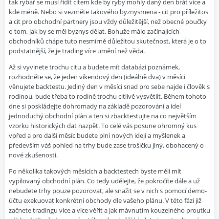
tak rybář se musí řídit citem kde by ryby mohly daný den brát více a
kde méně. Nebo si vezměte takového byznysmena - cit pro příležitos
a cit pro obchodní partnery jsou vždy důležitější, než obecné poučky
o tom, jak by se měl byznys dělat. Bohuže málo začínajících
obchodníků chápe tuto nesmírně důležitou skutečnost, která je o to
podstatnější, že je trading více umění než věda.
Až si vyvinete trochu citu a budete mít databázi poznámek,
rozhodněte se, že jeden víkendový den (ideálně dva) v měsíci
věnujete backtestu. Jediný den v měsíci snad pro sebe najde i člověk s
rodinou, bude třeba to rodině trochu citlivě vysvětlit. Během tohoto
dne si poskládejte dohromady na základě pozorování a ideí
jednoduchý obchodní plán a ten si zbacktestujte na co největším
vzorku historických dat nazpět. To celé vás posune ohromný kus
vpřed a pro další měsíc budete plni nových idejí a myšlenek a
především váš pohled na trhy bude zase trošičku jiný, obohacený o
nové zkušenosti.
Po několika takových měsících a backtestech byste měli mít
vypilovaný obchodní plán. Co tedy udělejte, že pokročíte dále a už
nebudete trhy pouze pozorovat, ale snažit se v nich s pomocí demo-
účtu exekuovat konkrétní obchody dle vašeho plánu. V této fázi již
začnete tradingu více a více věřit a jak mávnutím kouzelného proutku