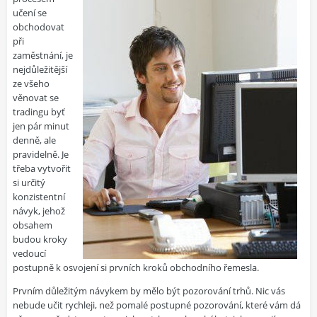
učení se
obchodovat
při
zaměstnání, je
nejdůležitější
ze všeho
věnovat se
tradingu byť
jen pár minut
denně, ale
pravidelně. Je
třeba vytvořit
si určitý
konzistentní
návyk, jehož
obsahem
budou kroky
vedoucí
postupně k osvojení si prvních kroků obchodního řemesla.
Prvním důležitým návykem by mělo být pozorování trhů. Nic vás
nebude učit rychleji, než pomalé postupné pozorování, které vám dá