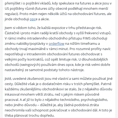
přemýšlet i o pojištění vkladů, kdy spekulace na futures a akce jsou v
US pojištěny různě (futures účty obecně podléhají mnohem menší
regulaci). Proto mám nejen několik účtů na obchodování futures, ale
jinde obchoduji
opc
e a akcie.
Jsem si vědom toho, že každá expozice v trhu představuje risk.
Částečně i proto mám raději kratší obchody s vyšší frekvencí vstupů.
V rámci
mého intradenního obchodního přístupu FIMS
obchoduji
změnu nabídky/poptávky v
orderflow
na nižším timeframu a
obchody trvají maximálně v rámci minut. Pro rozumné profity navíc
nepotřebuji v intradenním obchodování futures obchodovat s
velkými počty kontraktů, což opět limituje risk. U dlouhodobějších
obchodů (swingových) používám dnes opce, kde je risk velmi dobře
nastavitelný ze samotné podstaty tohoto nástroje.
Jistě, uvedené zkušenosti jsou mé vlastní a sami můžete používat jiné
cesty. Důležité však je o dodatečném risku v trzích přemýšlet. Patrně
každému zkušenějšímu obchodníkovi se stalo, že z nějakého důvodu
inkasoval mnohem větší ztrátu, než s jakým riskem původně
pracoval. A ať již to bylo z nějakého technického, psychologického,
nebo jiného důvodu – důležité je, aby žádná podobná ztráta
neochromila vaši schopnost pokračovat v obchodování dál. A toto je
třeba plánovat trochu dopředu.