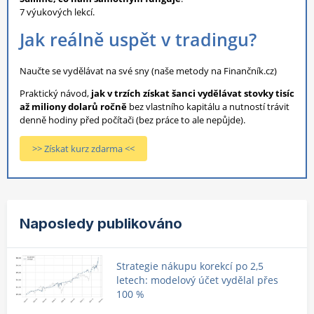
7 výukových lekcí.
Jak reálně uspět v tradingu?
Naučte se vydělávat na své sny (naše metody na Finančník.cz)
Praktický návod,
jak v trzích získat šanci vydělávat stovky tisíc
až miliony dolarů ročně
bez vlastního kapitálu a nutností trávit
denně hodiny před počítači (bez práce to ale nepůjde).
>> Získat kurz zdarma <<
Naposledy publikováno
Strategie nákupu korekcí po 2,5
letech: modelový účet vydělal přes
100 %