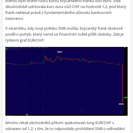
kterou bylo bránit růstu kurzu švýcarského franku vůči euru. SNB
dlouhodobě udržovala kurz eura vůči CHF na hodnotě 1,2, pod který
frank neklesal právě z fundamentálního důvodu bankovních
intervencí.
V okamžiku, kdy svoji politiku SNB zrušila, švýcarský frank skokově
posílil o pohyb, který nemá ve finančním světě příliš obdoby. Zde je
týdenní graf EUR/CHF:
Mnoho retail obchodníků přitom spekulovalo long EUR/CHF s
odrazem od 1.2, s tím, že to odpovídalo prohlášení SNB o odhodlání