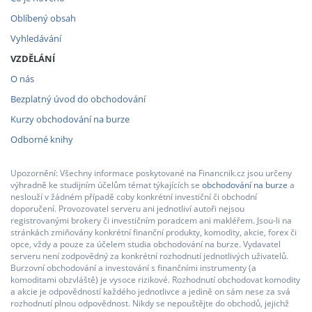
Oblíbený obsah
Vyhledávání
VZDĚLÁNÍ
O nás
Bezplatný úvod do obchodování
Kurzy obchodování na burze
Odborné knihy
Upozornění: Všechny informace poskytované na Financnik.cz jsou určeny
výhradně ke studijním účelům témat týkajících se
obchodování na burze
a
neslouží v žádném případě coby konkrétní investiční či obchodní
doporučení. Provozovatel serveru ani jednotliví autoři nejsou
registrovanými brokery či investičním poradcem ani makléřem. Jsou-li na
stránkách zmiňovány konkrétní finanční produkty, komodity, akcie, forex či
opce, vždy a pouze za účelem studia obchodování na burze. Vydavatel
serveru není zodpovědný za konkrétní rozhodnutí jednotlivých uživatelů.
Burzovní obchodování a investování s finančními instrumenty (a
komoditami obzvláště) je vysoce rizikové. Rozhodnutí obchodovat komodity
a akcie je odpovědností každého jednotlivce a jedině on sám nese za svá
rozhodnutí plnou odpovědnost. Nikdy se nepouštějte do obchodů, jejichž