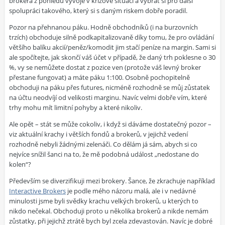
brokera z pohledu vývoje v krizové situaci a vybrat si pro další
spolupráci takového, který si s daným riskem dobře poradil.
Pozor na přehnanou páku. Hodně obchodníků (i na burzovních
trzích) obchoduje silně podkapitalizovaně díky tomu, že pro ovládání
většího balíku akcií/peněz/komodit jim stačí peníze na margin. Sami si
ale spočítejte, jak skončí váš účet v případě, že daný trh poklesne o 30
%, vy se nemůžete dostat z pozice ven (protože váš levný broker
přestane fungovat) a máte páku 1:100. Osobně pochopitelně
obchoduji na páku přes futures, nicméně rozhodně se můj zůstatek
na účtu neodvíjí od velikosti marginu. Navíc velmi dobře vím, které
trhy mohu mít limitní pohyby a které nikoliv.
Ale opět – stát se může cokoliv, i když si dáváme dostatečný pozor –
viz aktuální krachy i větších fondů a brokerů, v jejichž vedení
rozhodně nebyli žádnými zelenáči. Co dělám já sám, abych si co
nejvíce snížil šanci na to, že mě podobná událost „nedostane do
kolen“?
Především se diverzifikuji mezi brokery. Šance, že zkrachuje například
Interactive Brokers
je podle mého názoru malá, ale i v nedávné
minulosti jsme byli svědky krachu velkých brokerů, u kterých to
nikdo nečekal. Obchoduji proto u několika brokerů a nikde nemám
zůstatky, při jejichž ztrátě bych byl zcela zdevastován. Navíc je dobré