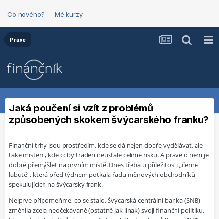
Co nového?
Mé kurzy
Praxe
Jaká poučení si vzít z problémů
způsobených skokem švýcarského franku?
Finanční trhy jsou prostředím, kde se dá nejen dobře vydělávat, ale
také místem, kde coby tradeři neustále čelíme risku. A právě o něm je
dobré přemýšlet na prvním místě. Dnes třeba u příležitosti „černé
labutě“, která před týdnem potkala řadu měnových obchodníků
spekulujících na švýcarský frank.
Nejprve připomeňme, co se stalo. Švýcarská centrální banka (SNB)
změnila zcela neočekávaně (ostatně jak jinak) svoji finanční politiku,