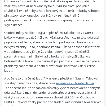
tuto úroveň chránit. Pochopitelně ztráty ke spekulacím patří, zde
však byly často až nečekaně vysoké. Kvůli rychlosti pohybu a
chybějící likviditě nebyla řada forexových brokerů prakticky schopna
plnit stop-lossy long obchodníků, kdy zejména ti silně
podkapitalizovaní končili až s výraznými zápornými zůstatky na
svých účtech.
Osobně měny neobchoduji a nepřísluší mi tak obchod v EUR/CHF
jakkoliv komentovat. Chtěl bych však prostřednictvím této události
připomenout téma, které řada traderů podceňuje v honbě za co
nejvyššími zisky – a to je ochrana kapitálu. Řada obchodníků totiž až
v podobné situaci zjišťuje, že v obchodování jsou i důležitější
parametry než minimální vklad u brokera či nejvyšší páka. Ale
bohužel tato situace bude panovat jen pár měsíců, než se na nynější
problémy zapomene a finanční svět bude směřovat k další černé
labuti.
A co že je to ona černá labuť? Myšlenku představil Nassim Taleb ve
své stejnojmenné knize, kterou jsme
recenzovali v tomto článku
.
Teorie černé labutě se zabývá důsledky vysoce nepravděpodobných
událostí, které mají lidé tendenci podceňovat a ignorovat a jejichž
výskyt s sebou potom nese vysoce devastující účinky. Obchod v
EUR/CHF takové znaky pro mnoho traderů (ale i fondů a brokerských