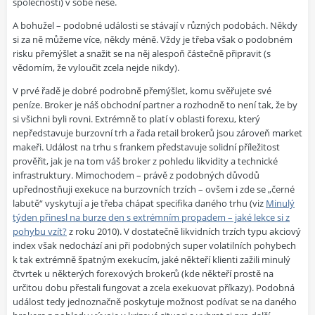
společností) v sobě nese.
A bohužel – podobné události se stávají v různých podobách. Někdy
si za ně můžeme více, někdy méně. Vždy je třeba však o podobném
risku přemýšlet a snažit se na něj alespoň částečně připravit (s
vědomím, že vyloučit zcela nejde nikdy).
V prvé řadě je dobré podrobně přemýšlet, komu svěřujete své
peníze. Broker je náš obchodní partner a rozhodně to není tak, že by
si všichni byli rovni. Extrémně to platí v oblasti forexu, který
nepředstavuje burzovní trh a řada retail brokerů jsou zároveň market
makeři. Událost na trhu s frankem představuje solidní příležitost
prověřit, jak je na tom váš broker z pohledu likvidity a technické
infrastruktury. Mimochodem – právě z podobných důvodů
upřednostňuji exekuce na burzovních trzích – ovšem i zde se „černé
labutě“ vyskytují a je třeba chápat specifika daného trhu (viz
Minulý
týden přinesl na burze den s extrémním propadem – jaké lekce si z
pohybu vzít?
z roku 2010). V dostatečně likvidních trzích typu akciový
index však nedochází ani při podobných super volatilních pohybech
k tak extrémně špatným exekucím, jaké někteří klienti zažili minulý
čtvrtek u některých forexových brokerů (kde někteří prostě na
určitou dobu přestali fungovat a zcela exekuovat příkazy). Podobná
událost tedy jednoznačně poskytuje možnost podívat se na daného