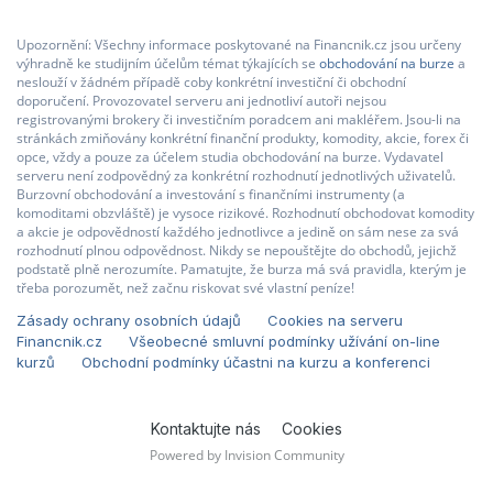
Upozornění: Všechny informace poskytované na Financnik.cz jsou určeny
výhradně ke studijním účelům témat týkajících se
obchodování na burze
a
neslouží v žádném případě coby konkrétní investiční či obchodní
doporučení. Provozovatel serveru ani jednotliví autoři nejsou
registrovanými brokery či investičním poradcem ani makléřem. Jsou-li na
stránkách zmiňovány konkrétní finanční produkty, komodity, akcie, forex či
opce, vždy a pouze za účelem studia obchodování na burze. Vydavatel
serveru není zodpovědný za konkrétní rozhodnutí jednotlivých uživatelů.
Burzovní obchodování a investování s finančními instrumenty (a
komoditami obzvláště) je vysoce rizikové. Rozhodnutí obchodovat komodity
a akcie je odpovědností každého jednotlivce a jedině on sám nese za svá
rozhodnutí plnou odpovědnost. Nikdy se nepouštějte do obchodů, jejichž
podstatě plně nerozumíte. Pamatujte, že burza má svá pravidla, kterým je
třeba porozumět, než začnu riskovat své vlastní peníze!
Zásady ochrany osobních údajů
Cookies na serveru
Financnik.cz
Všeobecné smluvní podmínky užívání on-line
kurzů
Obchodní podmínky účastni na kurzu a konferenci
Kontaktujte nás
Cookies
Powered by Invision Community