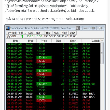
objednávka zobchodována a velikosti objednávky. Současně je v
nějaké formě vyjádřen způsob zobchodování objednávky –
především zdali šlo o obchod uskutečněný za bid nebo za ask.
Ukázka okna Time and Sales v programu TradeStation: