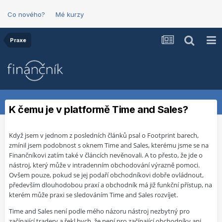
Co nového?
Mé kurzy
Praxe
K čemu je v platformě Time and Sales?
Když jsem v jednom z posledních článků psal o Footprint barech,
zmínil jsem podobnost s oknem Time and Sales, kterému jsme se na
Finančníkovi zatím také v článcích nevěnovali. A to přesto, že jde o
nástroj, který může v intradenním obchodování výrazně pomoci.
Ovšem pouze, pokud se jej podaří obchodníkovi dobře ovládnout,
především dlouhodobou praxí a obchodník má již funkční přístup, na
kterém může praxi se sledováním Time and Sales rozvíjet.
Time and Sales není podle mého názoru nástroj nezbytný pro
začínající tradery a řekl bych, že není pro začínající obchodníky ani