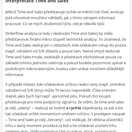
Interpretace Time and Sales
Jelikož Time and Sales představuje rychle se měnící tok čísel, existuje
jistě ohromné množství náhledů, jak s tímto zdrojem informací
pracovat. Co se mých zkušeností týče, zde je několik tipů:
Orderflow analýza (a tedy i sledování Time and Sales) by měla
představovat finální mikro stupeň technické analýzy. To znamená, že
Time and Sales sleduji jen v oblastech, kde očekávám vstup do pozice
(např. odražení od S/R oblasti) a pouze tam. Nemá smysl sledovat
Time and Sales trvale, nedokáži si představit obchodovat pouze na
základě tohoto jednoho nástroje a pokud budete pozornost upínat k
podobným mikronástrojům, budou vám unikat mnohem důležitější
informace.
V případě oblasti, kde očekáváme určitou reakci ceny (např. zmíněné
odražení od S/R zóny) může TS leccos napovědět. Čísla vnímám
stejně, jako bych byl např. uprostřed pitu. Pokud chci koupit,
představuje pro mne podpůrný signál to, že vidím, že time and sales
je celý „zelený“ – realizují se hodně
a rychle
objednávky za ask a lze
tak očekávat určité momentum směrem vzhůru. S prodejem naopak
– Time and Sales je celý „červený“, což indikuje, že většina účastníků
trhu v daný moment prodává za bid a lze očekávat otočení trhu
směrem dolu. Další podstatná část puzzle je, zda-li „protistrana“