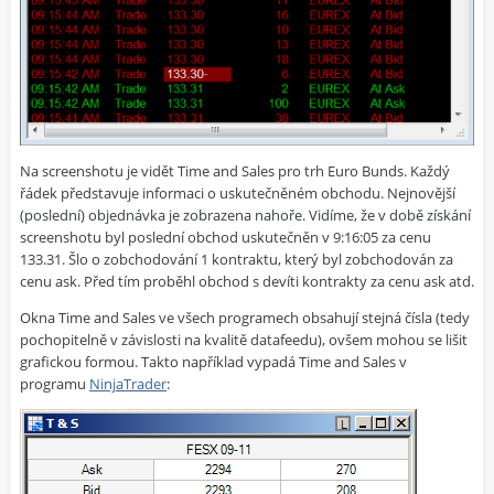
Na screenshotu je vidět Time and Sales pro trh Euro Bunds. Každý
řádek představuje informaci o uskutečněném obchodu. Nejnovější
(poslední) objednávka je zobrazena nahoře. Vidíme, že v době získání
screenshotu byl poslední obchod uskutečněn v 9:16:05 za cenu
133.31. Šlo o zobchodování 1 kontraktu, který byl zobchodován za
cenu ask. Před tím proběhl obchod s devíti kontrakty za cenu ask atd.
Okna Time and Sales ve všech programech obsahují stejná čísla (tedy
pochopitelně v závislosti na kvalitě datafeedu), ovšem mohou se lišit
grafickou formou. Takto například vypadá Time and Sales v
programu
NinjaTrader
: