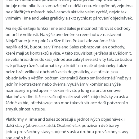
bojuje nebo nikoliv a samozřejmě co dělá cena. Ale upřímně, zejména
na důležitých místech bývá cenová aktivita velmi rychlá, nejvíc tak
vnímám Time and Sales graficky a skrz rychlost párování objednávek.
Asi nejdůležitější funkcí Time and Sales je možnost filtrovat obchody
od určité velikosti. Na výše uvedeném screenshotu z nastavení
NinjaTrader jde o položku Size filter. Pokud zde zadáme číslo
například 50, budou se v Time and Sales zobrazovat jen obchody,
které mají 50 kontraktů a více. V této souvislosti je třeba si uvědomit,
že velcí hráči dnes dokáží jednoduše zakrýt své aktivity tak, že budou
své příkazy různě automaticky „drobit“ na malé objednávky, takže
nelze brát velikost obchodů zcela dogmaticky, ale přesto jsou
objednávky s větším počtem kontraktů často směrodatnější než ty s
jedním kontraktem nebo dvěma. Využívám v kombinaci s výše
naznačeným přístupem – čekám-li vstup long na určité cenové
hladině a vidím-li, že se začínají realizovat větší objednávky za ask a
žádné za bid, představuje pro mne taková situace další potvrzení o
smysluplnosti vstupu.
Platformy v Time and Sales zobrazují u jednotlivých objednávek i
další stavy (above ask atd.). Osobně však používám dvě barvy –
jednu pro všechny stavy spojené s ask a druhou pro všechny stavy
spojené s bid.