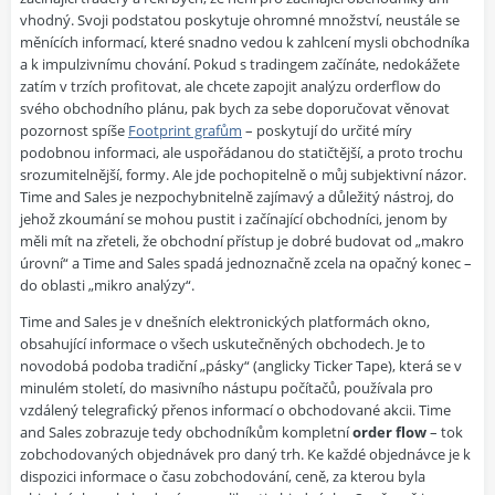
vhodný. Svoji podstatou poskytuje ohromné množství, neustále se
měnících informací, které snadno vedou k zahlcení mysli obchodníka
a k impulzivnímu chování. Pokud s tradingem začínáte, nedokážete
zatím v trzích profitovat, ale chcete zapojit analýzu orderflow do
svého obchodního plánu, pak bych za sebe doporučovat věnovat
pozornost spíše
Footprint grafům
– poskytují do určité míry
podobnou informaci, ale uspořádanou do statičtější, a proto trochu
srozumitelnější, formy. Ale jde pochopitelně o můj subjektivní názor.
Time and Sales je nezpochybnitelně zajímavý a důležitý nástroj, do
jehož zkoumání se mohou pustit i začínající obchodníci, jenom by
měli mít na zřeteli, že obchodní přístup je dobré budovat od „makro
úrovní“ a Time and Sales spadá jednoznačně zcela na opačný konec –
do oblasti „mikro analýzy“.
Time and Sales je v dnešních elektronických platformách okno,
obsahující informace o všech uskutečněných obchodech. Je to
novodobá podoba tradiční „pásky“ (anglicky Ticker Tape), která se v
minulém století, do masivního nástupu počítačů, používala pro
vzdálený telegrafický přenos informací o obchodované akcii. Time
and Sales zobrazuje tedy obchodníkům kompletní
order flow
– tok
zobchodovaných objednávek pro daný trh. Ke každé objednávce je k
dispozici informace o času zobchodování, ceně, za kterou byla