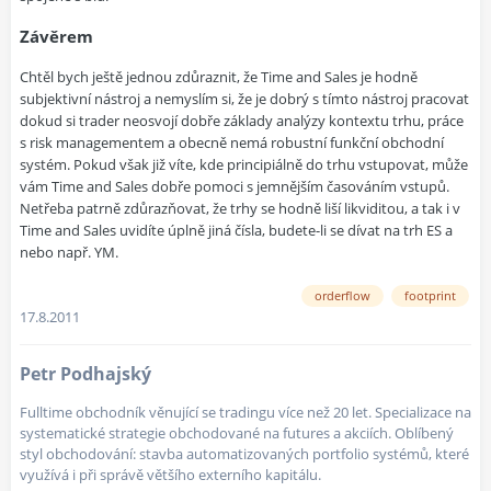
Závěrem
Chtěl bych ještě jednou zdůraznit, že Time and Sales je hodně
subjektivní nástroj a nemyslím si, že je dobrý s tímto nástroj pracovat
dokud si trader neosvojí dobře základy analýzy kontextu trhu, práce
s risk managementem a obecně nemá robustní funkční obchodní
systém. Pokud však již víte, kde principiálně do trhu vstupovat, může
vám Time and Sales dobře pomoci s jemnějším časováním vstupů.
Netřeba patrně zdůrazňovat, že trhy se hodně liší likviditou, a tak i v
Time and Sales uvidíte úplně jiná čísla, budete-li se dívat na trh ES a
nebo např. YM.
orderflow
footprint
17.8.2011
Petr Podhajský
Fulltime obchodník věnující se tradingu více než 20 let. Specializace na
systematické strategie obchodované na futures a akciích. Oblíbený
styl obchodování: stavba automatizovaných portfolio systémů, které
využívá i při správě většího externího kapitálu.