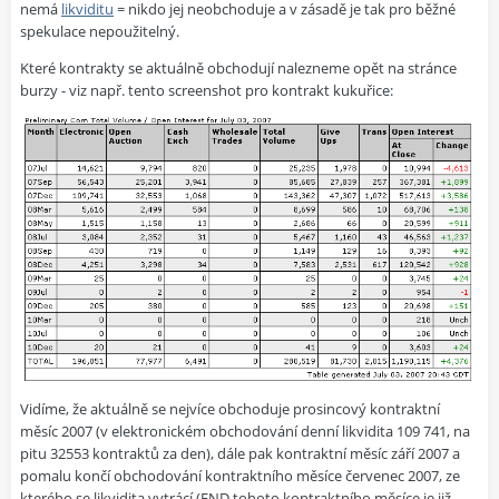
nemá
likviditu
= nikdo jej neobchoduje a v zásadě je tak pro běžné
spekulace nepoužitelný.
Které kontrakty se aktuálně obchodují nalezneme opět na stránce
burzy - viz např. tento screenshot pro kontrakt kukuřice:
Vidíme, že aktuálně se nejvíce obchoduje prosincový kontraktní
měsíc 2007 (v elektronickém obchodování denní likvidita 109 741, na
pitu 32553 kontraktů za den), dále pak kontraktní měsíc září 2007 a
pomalu končí obchodování kontraktního měsíce červenec 2007, ze
kterého se likvidita vytrácí (FND tohoto kontraktního měsíce je již