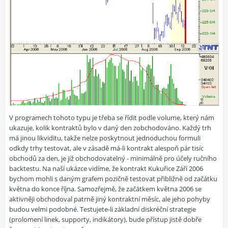
V programech tohoto typu je třeba se řídit podle volume, který nám
ukazuje, kolik kontraktů bylo v daný den zobchodováno. Každý trh
má jinou likviditu, takže nelze poskytnout jednoduchou formuli
odkdy trhy testovat, ale v zásadě má-li kontrakt alespoň pár tisíc
obchodů za den, je již obchodovatelný - minimálně pro účely ručního
backtestu. Na naší ukázce vidíme, že kontrakt Kukuřice Září 2006
bychom mohli s daným grafem pozičně testovat přibližně od začátku
května do konce října. Samozřejmě, že začátkem května 2006 se
aktivněji obchodoval patrně jiný kontraktní měsíc, ale jeho pohyby
budou velmi podobné. Testujete-li základní diskréční strategie
(prolomení linek, supporty, indikátory), bude přístup jistě dobře