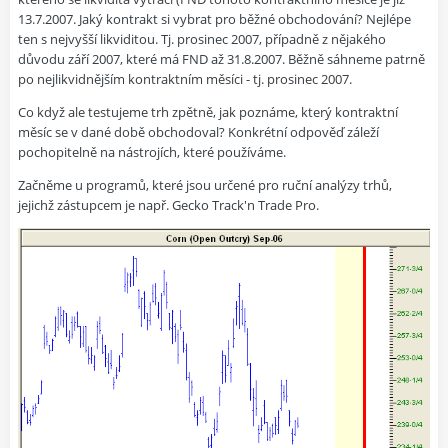
13.7.2007. Jaký kontrakt si vybrat pro běžné obchodování? Nejlépe
ten s nejvyšší likviditou. Tj. prosinec 2007, případně z nějakého
důvodu září 2007, které má FND až 31.8.2007. Běžně sáhneme patrně
po nejlikvidnějším kontraktním měsíci - tj. prosinec 2007.
Co když ale testujeme trh zpětně, jak poznáme, který kontraktní
měsíc se v dané době obchodoval? Konkrétní odpověď záleží
pochopitelně na nástrojích, které používáme.
Začněme u programů, které jsou určené pro ruční analýzy trhů,
jejichž zástupcem je např. Gecko Track'n Trade Pro.