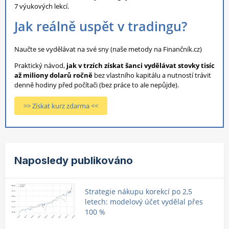
7 výukových lekcí.
Jak reálně uspět v tradingu?
Naučte se vydělávat na své sny (naše metody na Finančník.cz)
Praktický návod,
jak v trzích získat šanci vydělávat stovky tisíc
až miliony dolarů ročně
bez vlastního kapitálu a nutností trávit
denně hodiny před počítači (bez práce to ale nepůjde).
>> Získat kurz zdarma <<
Naposledy publikováno
Strategie nákupu korekcí po 2,5
letech: modelový účet vydělal přes
100 %