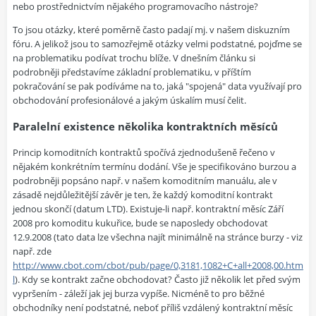
nebo prostřednictvím nějakého programovacího nástroje?
To jsou otázky, které poměrně často padají mj. v našem diskuzním
fóru. A jelikož jsou to samozřejmě otázky velmi podstatné, pojďme se
na problematiku podívat trochu blíže. V dnešním článku si
podrobněji představíme základní problematiku, v příštím
pokračování se pak podíváme na to, jaká "spojená" data využívají pro
obchodování profesionálové a jakým úskalím musí čelit.
Paralelní existence několika kontraktních měsíců
Princip komoditních kontraktů spočívá zjednodušeně řečeno v
nějakém konkrétním termínu dodání. Vše je specifikováno burzou a
podrobněji popsáno např. v našem komoditním manuálu, ale v
zásadě nejdůležitější závěr je ten, že každý komoditní kontrakt
jednou skončí (datum LTD). Existuje-li např. kontraktní měsíc Září
2008 pro komoditu kukuřice, bude se naposledy obchodovat
12.9.2008 (tato data lze všechna najít minimálně na stránce burzy - viz
např. zde
http://www.cbot.com/cbot/pub/page/0,3181,1082+C+all+2008,00.htm
l
). Kdy se kontrakt začne obchodovat? Často již několik let před svým
vypršením - záleží jak jej burza vypíše. Nicméně to pro běžné
obchodníky není podstatné, neboť příliš vzdálený kontraktní měsíc