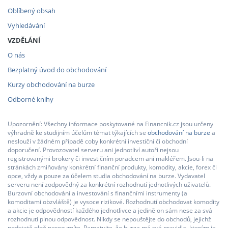
Oblíbený obsah
Vyhledávání
VZDĚLÁNÍ
O nás
Bezplatný úvod do obchodování
Kurzy obchodování na burze
Odborné knihy
Upozornění: Všechny informace poskytované na Financnik.cz jsou určeny
výhradně ke studijním účelům témat týkajících se
obchodování na burze
a
neslouží v žádném případě coby konkrétní investiční či obchodní
doporučení. Provozovatel serveru ani jednotliví autoři nejsou
registrovanými brokery či investičním poradcem ani makléřem. Jsou-li na
stránkách zmiňovány konkrétní finanční produkty, komodity, akcie, forex či
opce, vždy a pouze za účelem studia obchodování na burze. Vydavatel
serveru není zodpovědný za konkrétní rozhodnutí jednotlivých uživatelů.
Burzovní obchodování a investování s finančními instrumenty (a
komoditami obzvláště) je vysoce rizikové. Rozhodnutí obchodovat komodity
a akcie je odpovědností každého jednotlivce a jedině on sám nese za svá
rozhodnutí plnou odpovědnost. Nikdy se nepouštějte do obchodů, jejichž
podstatě plně nerozumíte. Pamatujte, že burza má svá pravidla, kterým je