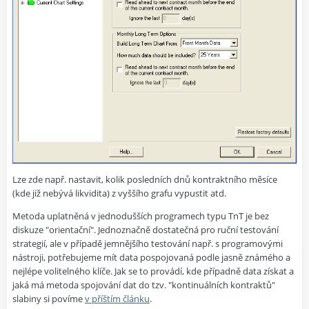
Lze zde např. nastavit, kolik posledních dnů kontraktního měsíce
(kde již nebývá likvidita) z vyššího grafu vypustit atd.
Metoda uplatněná v jednodušších programech typu TnT je bez
diskuze "orientační". Jednoznačně dostatečná pro ruční testování
strategií, ale v případě jemnějšího testování např. s programovými
nástroji, potřebujeme mít data pospojovaná podle jasně známého a
nejlépe volitelného klíče. Jak se to provádí, kde případně data získat a
jaká má metoda spojování dat do tzv. "kontinuálních kontraktů"
slabiny si povíme
v příštím článku
.