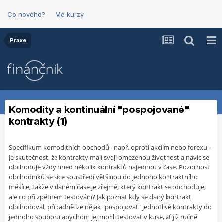
Co nového?
Mé kurzy
Praxe
Komodity a kontinuální "pospojované"
kontrakty (1)
Specifikum komoditních obchodů - např. oproti akciím nebo forexu -
je skutečnost, že kontrakty mají svoji omezenou životnost a navíc se
obchoduje vždy hned několik kontraktů najednou v čase. Pozornost
obchodníků se sice soustředí většinou do jednoho kontraktního
měsíce, takže v daném čase je zřejmé, který kontrakt se obchoduje,
ale co při zpětném testování? Jak poznat kdy se daný kontrakt
obchodoval, případně lze nějak "pospojovat" jednotlivé kontrakty do
jednoho souboru abychom jej mohli testovat v kuse, ať již ručně