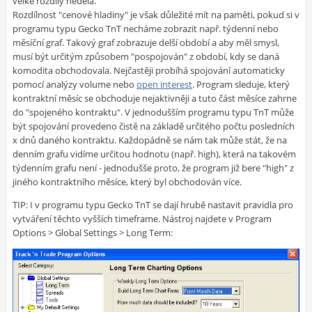
velké rozdíly nedělá.
Rozdílnost "cenové hladiny" je však důležité mít na paměti, pokud si v
programu typu Gecko TnT necháme zobrazit např. týdenní nebo
měsíční graf. Takový graf zobrazuje delší období a aby měl smysl,
musí být určitým způsobem "pospojován" z období, kdy se daná
komodita obchodovala. Nejčastěji probíhá spojování automaticky
pomocí analýzy volume nebo
open interest
. Program sleduje, který
kontraktní měsíc se obchoduje nejaktivněji a tuto část měsíce zahrne
do "spojeného kontraktu". V jednodušším programu typu TnT může
být spojování provedeno čistě na základě určitého počtu posledních
x dnů daného kontraktu. Každopádně se nám tak může stát, že na
denním grafu vidíme určitou hodnotu (např. high), která na takovém
týdenním grafu není - jednodušše proto, že program již bere "high" z
jiného kontraktního měsíce, který byl obchodován více.
TIP: I v programu typu Gecko TnT se dají hrubě nastavit pravidla pro
vytváření těchto vyšších timeframe. Nástroj najdete v Program
Options > Global Settings > Long Term: