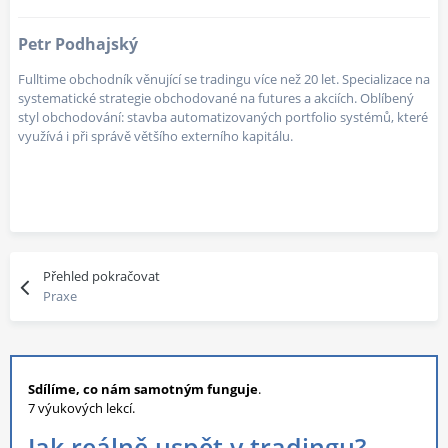
Petr Podhajský
Fulltime obchodník věnující se tradingu více než 20 let. Specializace na
systematické strategie obchodované na futures a akciích. Oblíbený
styl obchodování: stavba automatizovaných portfolio systémů, které
využívá i při správě většího externího kapitálu.
Přehled pokračovat
Praxe
Sdílíme, co nám samotným funguje
.
7 výukových lekcí.
Jak reálně uspět v tradingu?