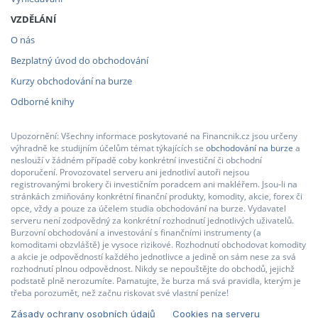
VZDĚLÁNÍ
O nás
Bezplatný úvod do obchodování
Kurzy obchodování na burze
Odborné knihy
Upozornění: Všechny informace poskytované na Financnik.cz jsou určeny
výhradně ke studijním účelům témat týkajících se
obchodování na burze
a
neslouží v žádném případě coby konkrétní investiční či obchodní
doporučení. Provozovatel serveru ani jednotliví autoři nejsou
registrovanými brokery či investičním poradcem ani makléřem. Jsou-li na
stránkách zmiňovány konkrétní finanční produkty, komodity, akcie, forex či
opce, vždy a pouze za účelem studia obchodování na burze. Vydavatel
serveru není zodpovědný za konkrétní rozhodnutí jednotlivých uživatelů.
Burzovní obchodování a investování s finančními instrumenty (a
komoditami obzvláště) je vysoce rizikové. Rozhodnutí obchodovat komodity
a akcie je odpovědností každého jednotlivce a jedině on sám nese za svá
rozhodnutí plnou odpovědnost. Nikdy se nepouštějte do obchodů, jejichž
podstatě plně nerozumíte. Pamatujte, že burza má svá pravidla, kterým je
třeba porozumět, než začnu riskovat své vlastní peníze!
Zásady ochrany osobních údajů
Cookies na serveru