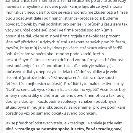
zaměstnance. Sám mám štěstí, že má intuice mě po určité době vždy
navedla na myšlenku, že dané podnikání je fajn, ale že bych možná
mohl zkusit něco dalšího, kde se více zhodnotí mé zkušenosti a tím se
budu posouvat dále i po finanční stránce (protože co si budeme
povídat, člověk by měl podnikat pro peníze). V průběhu času jsem tak
vždy po určité době svůj podíl ve firmě prodal společníkům a
posunul se dál, kde se mi nová firma rozjela o několik set procent
lépe než předchozí. Kdybych zůstal u některé ze svých prvních firem,
myslím, že by můj život byl dnes po všech stránkách výrazně šedší.
Bohužel znám ve svém okolí mnoho podnikatelů, kteří s
neskutečným úsilím a stresem drží nad vodou firmy, jejichž činnost
postrádá „edge“ a celé podnikání tak spíše pokryje náklady (s
občasnými dluhy), neposkytuje defacto žádné vyhlídky a je velmi
riskantní (protože jedna větší nezaplacená faktura může spustit
řetězec těch nejhorších událostí). Proč lidé tyto málo efektivní firmy
"tlačí" za cenu tak vysokého rizika a osobního vypětí? Vesměs se bojí
změny nebo si díky dluhům ani změnu dovolit nemohou a tak raději
doufají a doufají… Každopádně společným znakem podobných
situací bývá mimo jiné i skutečnost, že lidé neměli pro své podnikání
pořádnou vizi od samého počátku svého podnikání.
Jak se předchozí odstavec vztahuje k tradingu? Paralela je zde velmi
silná.
V tradingu se nesmíte spokojit s tím, že vás trading baví,