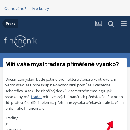
Co nového?
Mé kurzy
Praxe
Míří vaše mysl tradera přiměřeně vysoko?
Dnešní zamyšlení bude patrně pro některé čtenáře kontroverzní,
věřím však, že určité skupině obchodníků pomůže k částečné
sebereflexi a tak i ke zlepší výsledků v samotném tradingu. Jak
vysoko by měl
trader
mířit ve svých finančních představách? Mnoho
lidí profesně dojíždí nejen na přehnaně vysoká očekávání, ale také na
příliš nízké finanční cíle.
Trading
je
bezespor