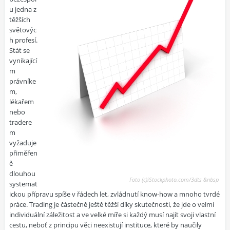
u jedna z
těžších
světovýc
h profesí.
Stát se
vynikající
m
právníke
m,
lékařem
nebo
tradere
m
vyžaduje
přiměřen
ě
dlouhou
Foto (c)iStockphoto.com/3dts &nbsp
systemat
ickou přípravu spíše v řádech let, zvládnutí know-how a mnoho tvrdé
práce. Trading je částečně ještě těžší díky skutečnosti, že jde o velmi
individuální záležitost a ve velké míře si každý musí najít svoji vlastní
cestu, neboť z principu věci neexistují instituce, které by naučily