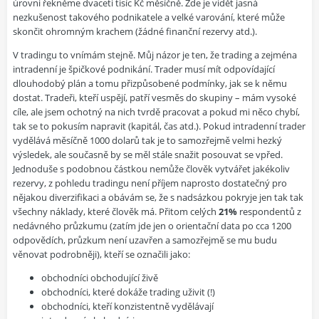
úrovni řekněme dvaceti tisíc Kč měsíčně. Zde je vidět jasná
nezkušenost takového podnikatele a velké varování, které může
skončit ohromným krachem (žádné finanční rezervy atd.).
V tradingu to vnímám stejně. Můj názor je ten, že trading a zejména
intradenní je špičkové podnikání. Trader musí mít odpovídající
dlouhodobý plán a tomu přizpůsobené podmínky, jak se k němu
dostat. Tradeři, kteří uspějí, patří vesměs do skupiny – mám vysoké
cíle, ale jsem ochotný na nich tvrdě pracovat a pokud mi něco chybí,
tak se to pokusím napravit (kapitál, čas atd.). Pokud intradenní trader
vydělává měsíčně 1000 dolarů tak je to samozřejmě velmi hezký
výsledek, ale současně by se měl stále snažit posouvat se vpřed.
Jednoduše s podobnou částkou nemůže člověk vytvářet jakékoliv
rezervy, z pohledu tradingu není příjem naprosto dostatečný pro
nějakou diverzifikaci a obávám se, že s nadsázkou pokryje jen tak tak
všechny náklady, které člověk má. Přitom celých
21%
respondentů z
nedávného průzkumu (zatím jde jen o orientační data po cca 1200
odpovědích, průzkum není uzavřen a samozřejmě se mu budu
věnovat podrobněji), kteří se označili jako:
obchodníci obchodující živě
obchodníci, které dokáže trading uživit (!)
obchodníci, kteří konzistentně vydělávají