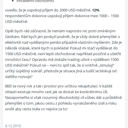
intradenní obchodníci
uvedlo, že je uspokojí příjem do 2000 USD měsíčně.
12%
respondentům dokonce uspokojí příjem dokonce mezi 1000 – 1500
USD měsíčně.
Opět bych rád zdůraznil, že nemám naprosto nic proti zmíněným
částkám. Rád bych jen poskytl podnět, že je vždy dobré přemýšlet o
efektivitě nad vydělanými penězi případně vlastním myšlením. Zde je
několik otázek, které bych si pokládal: Pokud mi stačí vydělávat do
1500 USD měsíčně, není lepší obchodovat například pozičně a ušetřit
množství času? Opravdu mě dokáže trading uživit s výdělkem 1500
USD měsíčně? Pokud ne – není to spíš tak, že si vnitřně „simuluji“
určitý úspěšný scénář, přestože je situace jiná a tudíž se blokuji od
dalšího rozvoje?
Blíží se nový rok a tak i prostor pro určitou rekapitulaci. V každé
oblasti existuje mnoho cest jak se dostat ke konkrétnímu cíli.
Nezapomeňte si však rozumný dlouhodobý cíl vůbec dát a průběžně
přemýšlet o tom, jakou cestu z pohledu vynaloženého úsilí a risku
zvolit aby cesta stála co nejvíce za to!
8.12.2010