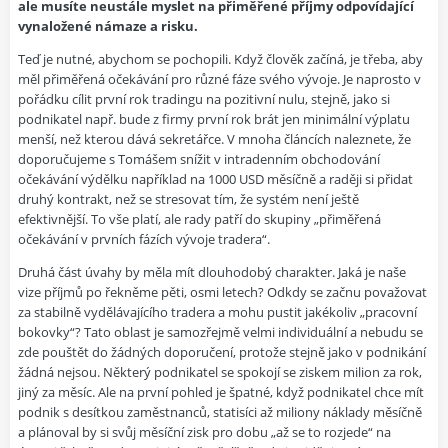
ale musíte neustále myslet na přiměřené příjmy odpovídající
vynaložené námaze a risku.
Teď je nutné, abychom se pochopili. Když člověk začíná, je třeba, aby
měl přiměřená očekávání pro různé fáze svého vývoje. Je naprosto v
pořádku cílit první rok tradingu na pozitivní nulu, stejně, jako si
podnikatel např. bude z firmy první rok brát jen minimální výplatu
menší, než kterou dává sekretářce. V mnoha článcích naleznete, že
doporučujeme s Tomášem snížit v intradenním obchodování
očekávání výdělku například na 1000 USD měsíčně a raději si přidat
druhý kontrakt, než se stresovat tím, že systém není ještě
efektivnější. To vše platí, ale rady patří do skupiny „přiměřená
očekávání v prvních fázích vývoje tradera“.
Druhá část úvahy by měla mít dlouhodobý charakter. Jaká je naše
vize příjmů po řekněme pěti, osmi letech? Odkdy se začnu považovat
za stabilně vydělávajícího tradera a mohu pustit jakékoliv „pracovní
bokovky“? Tato oblast je samozřejmě velmi individuální a nebudu se
zde pouštět do žádných doporučení, protože stejně jako v podnikání
žádná nejsou. Některý podnikatel se spokojí se ziskem milion za rok,
jiný za měsíc. Ale na první pohled je špatné, když podnikatel chce mít
podnik s desítkou zaměstnanců, statisíci až miliony náklady měsíčně
a plánoval by si svůj měsíční zisk pro dobu „až se to rozjede“ na