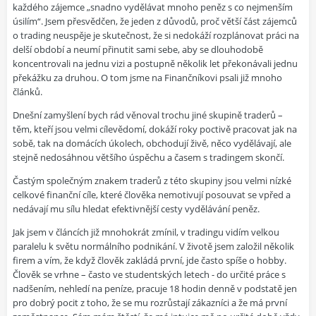
každého zájemce „snadno vydělávat mnoho peněz s co nejmenším
úsilím“. Jsem přesvědčen, že jeden z důvodů, proč větší část zájemců
o trading neuspěje je skutečnost, že si nedokáží rozplánovat práci na
delší období a neumí přinutit sami sebe, aby se dlouhodobě
koncentrovali na jednu vizi a postupně několik let překonávali jednu
překážku za druhou. O tom jsme na Finančníkovi psali již mnoho
článků.
Dnešní zamyšlení bych rád věnoval trochu jiné skupině traderů –
těm, kteří jsou velmi cílevědomí, dokáží roky poctivě pracovat jak na
sobě, tak na domácích úkolech, obchodují živě, něco vydělávají, ale
stejně nedosáhnou většího úspěchu a časem s tradingem skončí.
Častým společným znakem traderů z této skupiny jsou velmi nízké
celkové finanční cíle, které člověka nemotivují posouvat se vpřed a
nedávají mu sílu hledat efektivnější cesty vydělávání peněz.
Jak jsem v článcích již mnohokrát zmínil, v tradingu vidím velkou
paralelu k světu normálního podnikání. V životě jsem založil několik
firem a vím, že když člověk zakládá první, jde často spíše o hobby.
Člověk se vrhne – často ve studentských letech - do určité práce s
nadšením, nehledí na peníze, pracuje 18 hodin denně v podstatě jen
pro dobrý pocit z toho, že se mu rozrůstají zákazníci a že má první