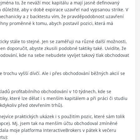
ejména to, že neváží moc kapitálu a mají jasně definovaný
en důležité, aby v době expirace uzavřel nad vypsanou strike. V
echanicky a z backtestu vím, že pravděpodobnost uzavření
chny proměnné k tomu, abych postavil pozici, která má
ticky stále to stejné. Jen se zaměřuji na různé další možnosti,
n doporučit, abyste zkusili podobné taktiky také. Uvidíte, že
odování, kde na sebe nebudete vyvíjet takový tlak obchodovat
 trochu vyšší dívčí. Ale i přes obchodování běžných akcií se
kladů profitabilního obchodování v 10 týdnech, kde se
tiky, které lze dělat i s menším kapitálem a při práci či studiu
dykoliv před otevřením trhů).
nejvíce praktických ukázek i s použitím pozic, které sám tolik
 opce). Mj. jsem tak na menším účtu obchodoval zmíněné
adala moje platforma InteractiveBrokers v pátek k večeru
etu):