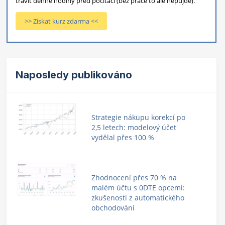
trávit denně hodiny před počítači (bez práce to ale nepůjde).
>> Získat kurz zdarma <<
Naposledy publikováno
Strategie nákupu korekcí po
2,5 letech: modelový účet
vydělal přes 100 %
Zhodnocení přes 70 % na
malém účtu s 0DTE opcemi:
zkušenosti z automatického
obchodování