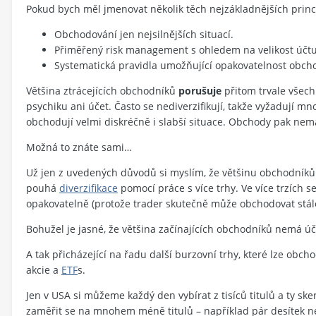
Pokud bych měl jmenovat několik těch nejzákladnějších princ
Obchodování jen nejsilnějších situací.
Přiměřený risk management s ohledem na velikost účtu,
Systematická pravidla umožňující opakovatelnost obch
Většina ztrácejících obchodníků
porušuje
přitom trvale všech
psychiku ani účet. Často se nediverzifikují, takže vyžadují mn
obchodují velmi diskréčně i slabší situace. Obchody pak nem
Možná to znáte sami…
Už jen z uvedených důvodů si myslím, že většinu obchodníků r
pouhá
diverzifikace
pomocí práce s více trhy. Ve více trzích s
opakovatelně (protože trader skutečně může obchodovat stále 
Bohužel je jasné, že většina začínajících obchodníků nemá účet
A tak přicházející na řadu další burzovní trhy, které lze ob
akcie a
ETF
s.
Jen v USA si můžeme každý den vybírat z tisíců titulů a ty sken
zaměřit se na mnohem méně titulů – například pár desítek ne