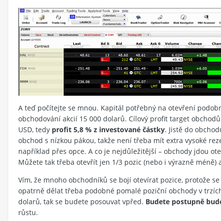
A teď počítejte se mnou. Kapitál potřebný na otevření podo
obchodování akcií 15 000 dolarů. Cílový profit target obchodů
USD, tedy
profit 5,8 % z investované částky
. Jistě do obchod
obchod s nízkou pákou, takže není třeba mít extra vysoké rezerv
například přes opce. A co je nejdůležitější – obchody jdou ote
Můžete tak třeba otevřít jen 1/3 pozic (nebo i výrazně méně
Vím, že mnoho obchodníků se bojí otevírat pozice, protože se 
opatrně dělat třeba podobné pomalé poziční obchody v trzích 
dolarů, tak se budete posouvat vpřed.
Budete postupně budo
růstu.