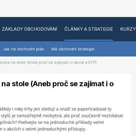
ZÁKLADY OBCHODOVÁNÍ
ČLÁNKY A STRATEGIE
KURZY
Jak na obchodní plán
Mé obchodní strategie
íze na stole (Aneb proč se zajímat i o akcie a ETF)
a stole (Aneb proč se zajímat i o
ěkdy i roky trhy jen sledují a snaží se papertradovat ty
 stylů je samozřejmě nezbytná, ale proč současně nezískávat
iplínách? Podívejte se na jednoduché příklady velmi
en v akciích s velmi jednoduchými přístupy.