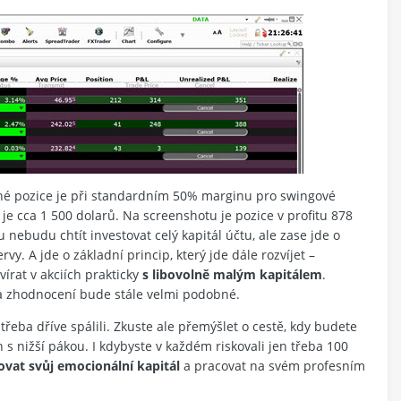
bné pozice je při standardním 50% marginu pro swingové
 je cca 1 500 dolarů. Na screenshotu je pozice v profitu 878
u nebudu chtít investovat celý kapitál účtu, ale zase jde o
y. A jde o základní princip, který jde dále rozvíjet –
vírat v akciích prakticky
s libovolně malým kapitálem
.
) a zhodnocení bude stále velmi podobné.
třeba dříve spálili. Zkuste ale přemýšlet o cestě, kdy budete
s nižší pákou. I kdybyste v každém riskovali jen třeba 100
vat svůj emocionální kapitál
a pracovat na svém profesním