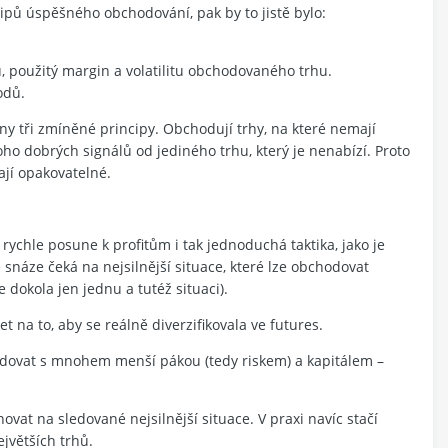
ipů úspěšného obchodování, pak by to jistě bylo:
 použitý margin a volatilitu obchodovaného trhu.
odů.
ny tři zmíněné principy. Obchodují trhy, na které nemají
oho dobrých signálů od jediného trhu, který je nenabízí. Proto
ají opakovatelné.
ychle posune k profitům i tak jednoduchá taktika, jako je
e snáze čeká na nejsilnější situace, které lze obchodovat
dokola jen jednu a tutéž situaci).
 na to, aby se reálně diverzifikovala ve futures.
chodovat s mnohem menší pákou (tedy riskem) a kapitálem –
ovat na sledované nejsilnější situace. V praxi navíc stačí
jvětších trhů.