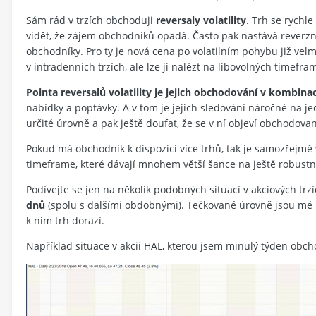
Sám rád v trzích obchoduji
reversaly volatility
. Trh se rychle
vidět, že zájem obchodníků opadá. Často pak nastává reverz
obchodníky. Pro ty je nová cena po volatilním pohybu již velmi
v intradenních trzích, ale lze ji nalézt na libovolných timefra
Pointa reversalů volatility je jejich obchodování v kombin
nabídky a poptávky. A v tom je jejich sledování náročné na jed
určité úrovně a pak ještě doufat, že se v ní objeví obchodovan
Pokud má obchodník k dispozici více trhů, tak je samozřejmě vě
timeframe, které dávají mnohem větší šance na ještě robustn
Podívejte se jen na několik podobných situací v akciových trzí
dnů
(spolu s dalšími obdobnými). Tečkované úrovně jsou mé p
k nim trh dorazí.
Například situace v akcii HAL, kterou jsem minulý týden obcho