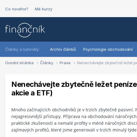
Co nového?
Mé kurzy
Články a tutoriály:
Archiv článků
Psychologie obchodování
Úvodní stránka
Články
Praxe
Nenechávejte zbytečně ležet pen
Nenechávejte zbytečně ležet peníze n
akcie a ETF)
Mnoho začínajících obchodníků je v trzích zbytečně pasivní. N
nejagresivnější přístupy. Příprava na obchodování náročných
praktické zkušenosti a nemalé profity v méně náročných disc
zajímavých profitů, které jsme generovali v trzích minulý týd