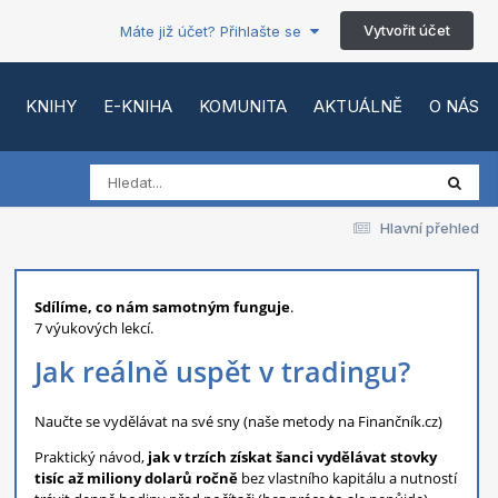
Vytvořit účet
Máte již účet? Přihlašte se
KNIHY
E-KNIHA
KOMUNITA
AKTUÁLNĚ
O NÁS
Hlavní přehled
Sdílíme, co nám samotným funguje
.
7 výukových lekcí.
Jak reálně uspět v tradingu?
Naučte se vydělávat na své sny (naše metody na Finančník.cz)
Praktický návod,
jak v trzích získat šanci vydělávat stovky
tisíc až miliony dolarů ročně
bez vlastního kapitálu a nutností