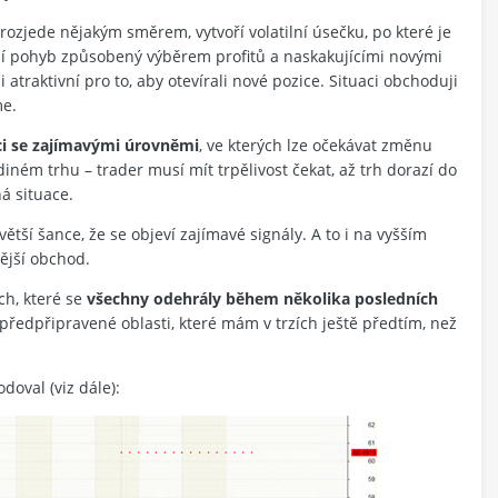
 rozjede nějakým směrem, vytvoří volatilní úsečku, po které je
ní pohyb způsobený výběrem profitů a naskakujícími novými
 atraktivní pro to, aby otevírali nové pozice. Situaci obchoduji
me.
aci se zajímavými úrovněmi
, ve kterých lze očekávat změnu
iném trhu – trader musí mít trpělivost čekat, až trh dorazí do
á situace.
tší šance, že se objeví zajímavé signály. A to i na vyšším
ější obchod.
ch, které se
všechny odehrály během několika posledních
ředpřipravené oblasti, které mám v trzích ještě předtím, než
doval (viz dále):