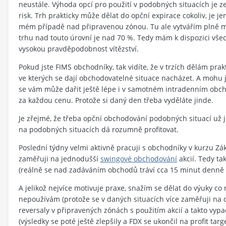
neustále. Výhoda opcí pro použití v podobných situacích je z
risk. Trh prakticky může dělat do opční expirace cokoliv, je j
mém případě nad připravenou zónou. Tu ale vytvářím plně m
trhu nad touto úrovní je nad 70 %. Tedy mám k dispozici vše
vysokou pravděpodobnost vítězství.
Pokud jste FIMS obchodníky, tak vidíte, že v trzích dělám prak
ve kterých se dají obchodovatelné situace nacházet. A mohu je
se vám může dařit ještě lépe i v samotném intradenním obch
za každou cenu. Protože si daný den třeba vyděláte jinde.
Je zřejmé, že třeba opční obchodování podobných situací už je
na podobných situacích dá rozumně profitovat.
Poslední týdny velmi aktivně pracuji s obchodníky v kurzu Zá
zaměřuji na jednodušší
swingové obchodování
akcií. Tedy tak
(reálně se nad zadáváním obchodů tráví cca 15 minut denně k
A jelikož nejvíce motivuje praxe, snažím se dělat do výuky co 
nepoužívám (protože se v daných situacích více zaměřuji na
reversaly v připravených zónách s použitím akcií a takto vyp
(výsledky se poté ještě zlepšily a FDX se ukončil na profit targ