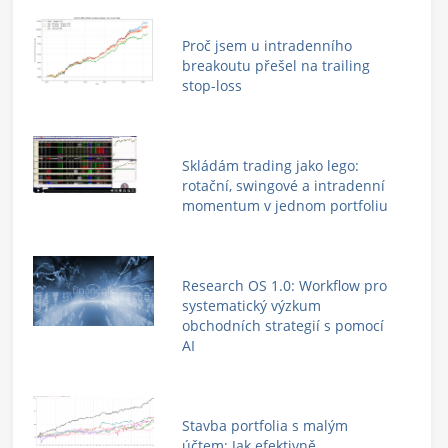
Proč jsem u intradenního
breakoutu přešel na trailing
stop-loss
Skládám trading jako lego:
rotační, swingové a intradenní
momentum v jednom portfoliu
Research OS 1.0: Workflow pro
systematický výzkum
obchodních strategií s pomocí
AI
Stavba portfolia s malým
účtem: Jak efektivně