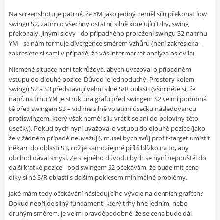
Na screenshotu je patrné, že YM jako jediný neměl sílu překonat low
swingu S2, zatímco všechny ostatní, silně korelující trhy, swing
překonaly. Jinými slovy - do případného proražení swingu S2 na trhu
YM - se nám formuje divergence směrem vzhůru (není zakreslena –
zakreslete si sami v případě, že vás intermarket analýza oslovila).
Nicméně situace není tak růžová, abych uvažoval o případném
vstupu do dlouhé pozice. Důvod je jednoduchý. Prostory kolem
swingů S2 a S3 představují velmi silné S/R oblasti (všimněte si, že
např. na trhu YM je struktura grafu před swingem S2 velmi podobná
té před swingem S3 – vidíme silně volatilní úsečku následovanou
protiswingem, který však neměl sílu vrátit se ani do poloviny této
úsečky). Pokud bych nyní uvažoval o vstupu do dlouhé pozice (jako
že v žádném případě neuvažuji), musel bych svůj profit-target umístit
někam do oblasti S3, což je samozřejmě příliš blízko na to, aby
obchod dával smysl. Ze stejného důvodu bych se nyní nepouštěl do
další krátké pozice - pod swingem S2 očekávám, že bude mít cena
díky silné S/R oblasti s dalším poklesem minimálně problémy.
Jaké mám tedy očekávání následujícího vývoje na denních grafech?
Dokud nepřijde silný fundament, který trhy hne jedním, nebo
druhým směrem, je velmi pravděpodobné, že se cena bude dál