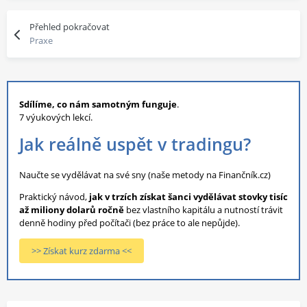
Přehled pokračovat
Praxe
Sdílíme, co nám samotným funguje
.
7 výukových lekcí.
Jak reálně uspět v tradingu?
Naučte se vydělávat na své sny (naše metody na Finančník.cz)
Praktický návod,
jak v trzích získat šanci vydělávat stovky tisíc
až miliony dolarů ročně
bez vlastního kapitálu a nutností trávit
denně hodiny před počítači (bez práce to ale nepůjde).
>> Získat kurz zdarma <<