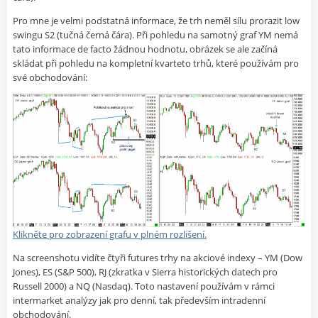
Pro mne je velmi podstatná informace, že trh neměl sílu prorazit low
swingu S2 (tučná černá čára). Při pohledu na samotný graf YM nemá
tato informace de facto žádnou hodnotu, obrázek se ale začíná
skládat při pohledu na kompletní kvarteto trhů, které používám pro
své obchodování:
Klikněte pro zobrazení grafu v plném rozlišení.
Na screenshotu vidíte čtyři futures trhy na akciové indexy – YM (Dow
Jones), ES (S&P 500), RJ (zkratka v Sierra historických datech pro
Russell 2000) a NQ (Nasdaq). Toto nastavení používám v rámci
intermarket analýzy jak pro denní, tak především intradenní
obchodování.