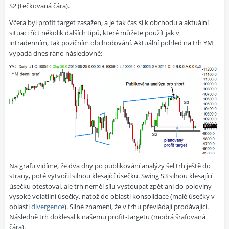
S2 (tečkovaná čára).
Včera byl profit target zasažen, a je tak čas si k obchodu a aktuální
situaci říct několik dalších tipů, které můžete použít jak v
intradenním, tak pozičním obchodování. Aktuální pohled na trh YM
vypadá dnes ráno následovně:
Na grafu vidíme, že dva dny po publikování analýzy šel trh ještě do
strany, poté vytvořil silnou klesající úsečku. Swing S3 silnou klesající
úsečku otestoval, ale trh neměl sílu vystoupat zpět ani do poloviny
vysoké volatilní úsečky, natož do oblasti konsolidace (malé úsečky v
oblasti
divergence
). Silné znamení, že v trhu převládají prodávající.
Následně trh doklesal k našemu profit-targetu (modrá šrafovaná
čára).