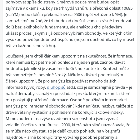
pohybovat spíše do strany. Směrové pozice mne budou opět
zajímavé v okamžiku, kdy se trh vydá vzhůru a překoná oblast 10685
(na YM) nebo dolů a překoná low na 9506 (opět vztaženo k YM). Je
samozřejmě možné, že trh bude od dnešní seance krásně trendovat
dolů bez jakéhokoliv fundamentu, ale analýzou chci především
ukázat proces, jakým si já osobně vybírám obchody, ve kterých cítím
vysokou pravděpodobnost úspěchu (nejsem obchodník, co by musel
být za každou cenu v trhu).
Současně jsem chtěl článkem upozornit na skutečnost, že informace,
které nemusí být patrné při pohledu na jeden graf, začnou dávat
hodnotu, jakmile si je zasadíme do širšího kontextu. Kontext může
být samozřejmě libovolně široký. Někdo v diskuzi pod minulým
článek upozornil, že pro analýzu lze používat mnoho dalších
informací (vývoj ropy,
dluhopisů
atd.), což je samozřejmě pravda – je
na každém, aby si analýzu poskládal z prvků, kterým rozumí a které
mu poskytují potřebné informace. Osobně používám intermarket
analýzu pro intradenní obchodování, kde není času nazbyt, takže si z
drtivé většiny vystačím s pohledem na korelující akciové indexy.
Mimochodem – na výše uvedeném screenshotu jsem vyznačil
volatilní úsečku v trhu Russell 2000, která nám silně naznačovala, že
se může něco chystat. To je další kouzlo pohledu na více grafů
najednou – silně korelující trhy vytvářejí podobné patterny a