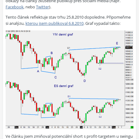
odkazy na články zkušebně publikuji přes sociální média (např.
Facebook
, nebo
Twitter
).
Tento článek reflektuje stav trhu 25.8.2010 dopoledne. Připomeňme
si analýzu,
kterou jsem publikoval 6.8.2010
. Graf vypadal takto:
Ve článku jsem zmiňoval potenciální short s profit-targetem u swingu