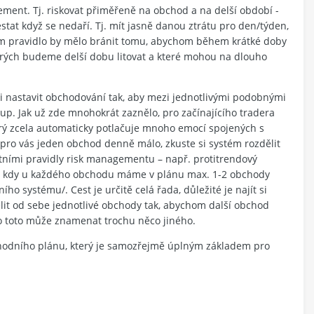
ment. Tj. riskovat přiměřeně na obchod a na delší období -
tat když se nedaří. Tj. mít jasně danou ztrátu pro den/týden,
ím pravidlo by mělo bránit tomu, abychom během krátké doby
terých budeme delší dobu litovat a které mohou na dlouho
nastavit obchodování tak, aby mezi jednotlivými podobnými
p. Jak už zde mnohokrát zaznělo, pro začínajícího tradera
erý zcela automaticky potlačuje mnoho emocí spojených s
 pro vás jeden obchod denně málo, zkuste si systém rozdělit
stními pravidly risk managementu – např. protitrendový
í, kdy u každého obchodu máme v plánu max. 1-2 obchody
 systému/. Cest je určitě celá řada, důležité je najít si
it od sebe jednotlivé obchody tak, abychom další obchod
ho toto může znamenat trochu něco jiného.
hodního plánu, který je samozřejmě úplným základem pro