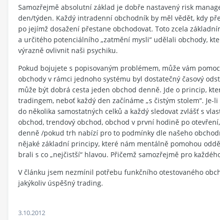
Samozřejmě absolutní základ je dobře nastavený risk manage
den/týden. Každý intradenní obchodník by měl vědět, kdy přes
po jejímž dosažení přestane obchodovat. Toto zcela základn
a určitého potenciálního „zatmění mysli“ udělali obchody, k
výrazně ovlivnit naši psychiku.
Pokud bojujete s popisovaným problémem, může vám pomoci 
obchody v rámci jednoho systému byl dostatečný časový odstu
může být dobrá cesta jeden obchod denně. Jde o princip, kt
tradingem, neboť každý den začínáme „s čistým stolem“. Je-li
do několika samostatných celků a každý sledovat zvlášť s vla
obchod, trendový obchod, obchod v první hodině po otevřen
denně /pokud trh nabízí pro to podmínky dle našeho obchodního
nějaké základní principy, které nám mentálně pomohou odděl
brali s co „nejčistší“ hlavou. Přičemž samozřejmě pro každé
V článku jsem nezmínil potřebu funkčního otestovaného obc
jakýkoliv úspěšný trading.
3.10.2012