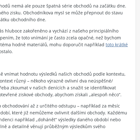
chodů nemá ale pouze špatná série obchodů na začátku dne.
ného zisku. Obchodníkova mysl se může přepnout do stavu
ačátku obchodního dne.
ás hluboce zakořeněno a vychází z našeho principiálního
pením, že toto vnímání je často zcela opačné, než bychom
oto téma hodně materiálů, mohu doporučit například
toto krátké
stalo.
ě vnímat hodnotu výsledků našich obchodů podle kontextu,
ontext různý – někoho výrazně ovlivní dva neúspěšné/
eba zkoumat v našich denících a snažit se identifikovat
tevřené ziskové obchody, abychom získali „alespoň něco“.
o obchodování až z určitého odstupu – například za měsíc
bdobí, které již nemůžeme ovlivnit dalšími obchody. Každému
denci například „dohánět“ výsledky daného období nebo
elně a detailně věnují průběžným výsledkům svého