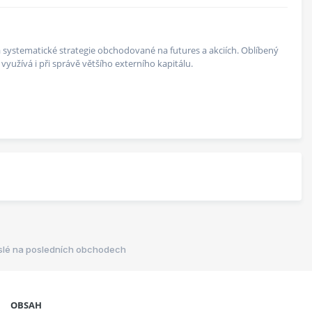
 na systematické strategie obchodované na futures a akciích. Oblíbený
yužívá i při správě většího externího kapitálu.
islé na posledních obchodech
OBSAH