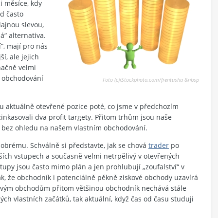
i měsíce, kdy
d často
ajnou slevou,
á“ alternativa.
“, mají pro nás
í, ale jejich
načně velmi
i obchodování
Foto (c)iStockphoto.com/frentusha &nbsp
tu aktuálně otevřené pozice poté, co jsme v předchozím
zinkasovali dva profit targety. Přitom trhům jsou naše
se bez ohledu na našem vlastním obchodování.
obrému. Schválně si představte, jak se chová
trader
po
alších vstupech a současně velmi netrpělivý v otevřených
stupy jsou často mimo plán a jen prohlubují „zoufalství“ v
ak, že obchodník i potenciálně pěkně ziskové obchody uzavírá
átovým obchodům přitom většinou obchodník nechává stále
mých vlastních začátků, tak aktuální, když čas od času studuji