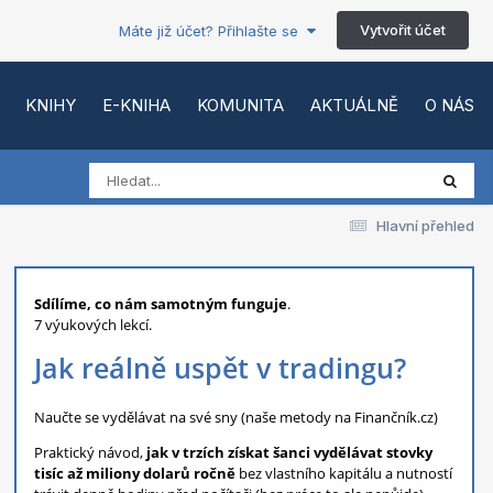
Vytvořit účet
Máte již účet? Přihlašte se
KNIHY
E-KNIHA
KOMUNITA
AKTUÁLNĚ
O NÁS
Hlavní přehled
Sdílíme, co nám samotným funguje
.
7 výukových lekcí.
Jak reálně uspět v tradingu?
Naučte se vydělávat na své sny (naše metody na Finančník.cz)
Praktický návod,
jak v trzích získat šanci vydělávat stovky
tisíc až miliony dolarů ročně
bez vlastního kapitálu a nutností