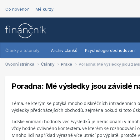
Co nového?
Mé kurzy
Články a tutoriály:
Archiv článků
Psychologie obchodování
Úvodní stránka
Články
Praxe
Poradna: Mé výsledky jsou záv
Poradna: Mé výsledky jsou závislé 
Téma, se kterým se potýká mnoho diskréčních intradenních 
výsledky předcházejících obchodů, zejména pokud si toto ús
Lidské vnímání hodnoty věcí/výsledků je neracionální v mnoh
vždy hodně ovlivněno kontextem, ve kterém se rozhodování 
Mnoho lidí například výrazně více utrácí po výplatě, protože