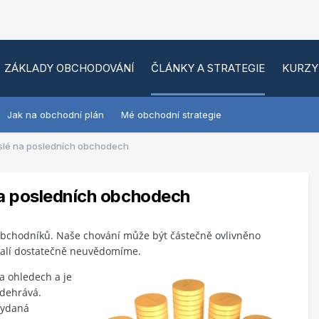
ZÁKLADY OBCHODOVÁNÍ
ČLÁNKY A STRATEGIE
KURZY
Jak na obchodní plán
Mé obchodní strategie
islé na posledních obchodech
na posledních obchodech
obchodníků. Naše chování může být částečně ovlivněno
kalí dostatečně neuvědomíme.
a ohledech a je
odehrává.
 vydaná