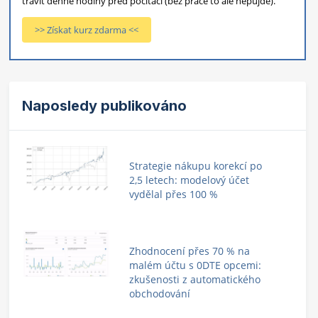
trávit denně hodiny před počítači (bez práce to ale nepůjde).
>> Získat kurz zdarma <<
Naposledy publikováno
Strategie nákupu korekcí po
2,5 letech: modelový účet
vydělal přes 100 %
Zhodnocení přes 70 % na
malém účtu s 0DTE opcemi:
zkušenosti z automatického
obchodování