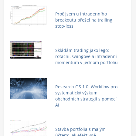
Proč jsem u intradenního
breakoutu přešel na trailing
stop-loss
Skládám trading jako lego:
rotační, swingové a intradenní
momentum v jednom portfoliu
Research OS 1.0: Workflow pro
systematický výzkum
obchodních strategií s pomocí
AI
Stavba portfolia s malým
účtem: Jak efektivně