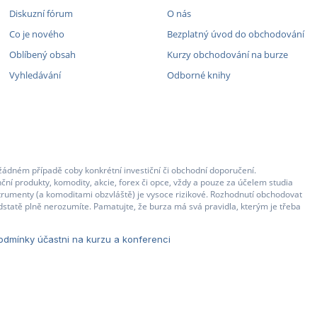
Diskuzní fórum
O nás
Co je nového
Bezplatný úvod do obchodování
Oblíbený obsah
Kurzy obchodování na burze
Vyhledávání
Odborné knihy
žádném případě coby konkrétní investiční či obchodní doporučení.
ční produkty, komodity, akcie, forex či opce, vždy a pouze za účelem studia
strumenty (a komoditami obzvláště) je vysoce rizikové. Rozhodnutí obchodovat
statě plně nerozumíte. Pamatujte, že burza má svá pravidla, kterým je třeba
dmínky účastni na kurzu a konferenci