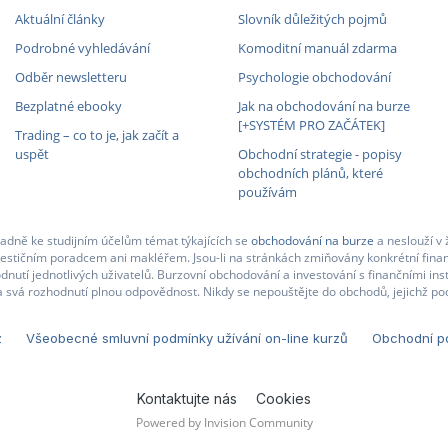
Aktuální články
Slovník důležitých pojmů
Podrobné vyhledávání
Komoditní manuál zdarma
Odběr newsletteru
Psychologie obchodování
Bezplatné ebooky
Jak na obchodování na burze
[+SYSTÉM PRO ZAČÁTEK]
Trading – co to je, jak začít a
uspět
Obchodní strategie - popisy
obchodních plánů, které
používám
adně ke studijním účelům témat týkajících se
obchodování na burze
a neslouží v 
nvestičním poradcem ani makléřem. Jsou-li na stránkách zmiňovány konkrétní finan
nutí jednotlivých uživatelů. Burzovní obchodování a investování s finančními in
 svá rozhodnutí plnou odpovědnost. Nikdy se nepouštějte do obchodů, jejichž pod
z
Všeobecné smluvní podmínky užívání on-line kurzů
Obchodní po
Kontaktujte nás
Cookies
Powered by Invision Community