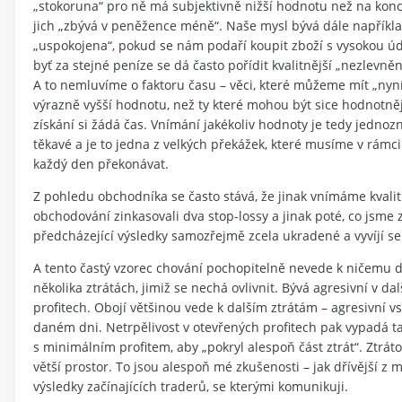
„stokoruna“ pro ně má subjektivně nižší hodnotu než na konc
jich „zbývá v peněžence méně“. Naše mysl bývá dále napříkla
„uspokojena“, pokud se nám podaří koupit zboží s vysokou úd
byť za stejné peníze se dá často pořídit kvalitnější „nezlevněn
A to nemluvíme o faktoru času – věci, které můžeme mít „nyní
výrazně vyšší hodnotu, než ty které mohou být sice hodnotnějš
získání si žádá čas. Vnímání jakékoliv hodnoty je tedy jednoz
těkavé a je to jedna z velkých překážek, které musíme v rámc
každý den překonávat.
Z pohledu obchodníka se často stává, že jinak vnímáme kvali
obchodování zinkasovali dva stop-lossy a jinak poté, co jsme 
předcházející výsledky samozřejmě zcela ukradené a vyvíjí 
A tento častý vzorec chování pochopitelně nevede k ničemu d
několika ztrátách, jimiž se nechá ovlivnit. Bývá agresivní v d
profitech. Obojí většinou vede k dalším ztrátám – agresivní v
daném dni. Netrpělivost v otevřených profitech pak vypadá t
s minimálním profitem, aby „pokryl alespoň část ztrát“. Ztr
větší prostor. To jsou alespoň mé zkušenosti – jak dřívější z 
výsledky začínajících traderů, se kterými komunikuji.