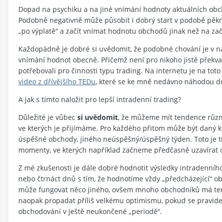
Dopad na psychiku a na jiné vnímání hodnoty aktuálních ob
Podobně negativně může působit i dobrý start v podobě pěk
„po výplatě“ a začít vnímat hodnotu obchodů jinak než na z
Každopádně je dobré si uvědomit, že podobné chování je v n
vnímání hodnot obecně. Přičemž není pro nikoho jistě překva
potřebovali pro činnosti typu trading. Na internetu je na t
video z dřívějšího TEDu
, které se ke mně nedávno náhodou do
A jak s tímto naložit pro lepší intradenní trading?
Důležité je vůbec
si uvědomit
, že můžeme mít tendence různ
ve kterých je přijímáme. Pro každého přitom může být daný k
úspěšné obchody, jiného neúspěšný/úspěšný týden. Toto je tř
momenty, ve kterých například začneme předčasně uzavírat o
Z mé zkušenosti je dále dobré hodnotit výsledky intradenníh
nebo čtrnáct dnů s tím, že hodnotíme vždy „předcházející“ o
může fungovat něco jiného, ovšem mnoho obchodníků má ten
naopak propadat příliš velkému optimismu, pokud se pravid
obchodování v ještě neukončené „periodě“.