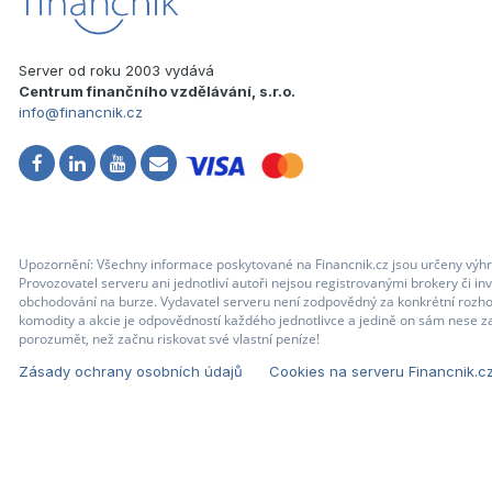
Server od roku 2003 vydává
Centrum finančního vzdělávání, s.r.o.
info@financnik.cz
Upozornění: Všechny informace poskytované na Financnik.cz jsou určeny výhr
Provozovatel serveru ani jednotliví autoři nejsou registrovanými brokery či i
obchodování na burze. Vydavatel serveru není zodpovědný za konkrétní rozhod
komodity a akcie je odpovědností každého jednotlivce a jedině on sám nese za
porozumět, než začnu riskovat své vlastní peníze!
Zásady ochrany osobních údajů
Cookies na serveru Financnik.c