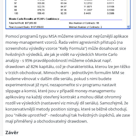
Pomocí programů typu MSA můžeme simulovat nejrůznější aplikace
money-management vzorců. Řada velmi agresivních přístupů (na
screenshotu výsledky vzorce "Kelly Formula") může dosahovat sice
hvězdných výsledků, ale jak je vidět na výsledcích Monte Carlo
analýzy - s 95% pravděpodobností můžeme očekávat např.
drawdown až 82% kapitálu, což je charakteristika, kterou lze jen těžko
v trzích obchodovat. Mimochodem - jednotlivým formulím MM se
budeme věnovat v dalším díle seriálu, pokud s nimi budete
experimentovat již nyní, nezapomeňte si v programu nastavit
slippage a komisi, které jsou v případě money-managementu
aplikovány na každý otevřený kontrakt a mohou dělat ohromný
rozdíl ve výsledcích (nastavení viz minulý díl seriálu). Samozřejmě, že
konzervativnější metody position sizingu, které se běžně obchodují,
jsou "někde uprostřed" - nedosahují tak hvězdných úspěchů, ale zase
mají přiměřený a obchodovatelný drawdown.
Závěr