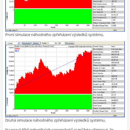
První simulace náhodného zpřeházení výsledků systému.
Druhá simulace náhodného zpřeházení výsledků systému.
Na pravé liště jednotlivých screenshotů si můžete všimnout, že