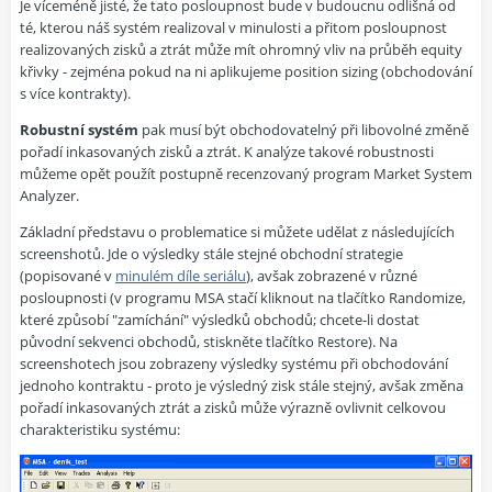
Je víceméně jisté, že tato posloupnost bude v budoucnu odlišná od
té, kterou náš systém realizoval v minulosti a přitom posloupnost
realizovaných zisků a ztrát může mít ohromný vliv na průběh equity
křivky - zejména pokud na ni aplikujeme position sizing (obchodování
s více kontrakty).
Robustní systém
pak musí být obchodovatelný při libovolné změně
pořadí inkasovaných zisků a ztrát. K analýze takové robustnosti
můžeme opět použít postupně recenzovaný program Market System
Analyzer.
Základní představu o problematice si můžete udělat z následujících
screenshotů. Jde o výsledky stále stejné obchodní strategie
(popisované v
minulém díle seriálu
), avšak zobrazené v různé
posloupnosti (v programu MSA stačí kliknout na tlačítko Randomize,
které způsobí "zamíchání" výsledků obchodů; chcete-li dostat
původní sekvenci obchodů, stiskněte tlačítko Restore). Na
screenshotech jsou zobrazeny výsledky systému při obchodování
jednoho kontraktu - proto je výsledný zisk stále stejný, avšak změna
pořadí inkasovaných ztrát a zisků může výrazně ovlivnit celkovou
charakteristiku systému: