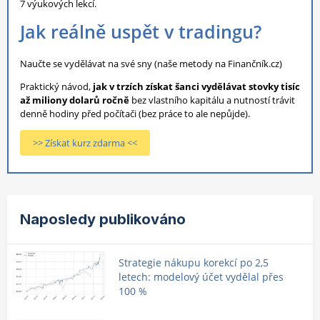
7 výukových lekcí.
Jak reálně uspět v tradingu?
Naučte se vydělávat na své sny (naše metody na Finančník.cz)
Praktický návod,
jak v trzích získat šanci vydělávat stovky tisíc
až miliony dolarů ročně
bez vlastního kapitálu a nutností trávit
denně hodiny před počítači (bez práce to ale nepůjde).
>> Získat kurz zdarma <<
Naposledy publikováno
Strategie nákupu korekcí po 2,5
letech: modelový účet vydělal přes
100 %