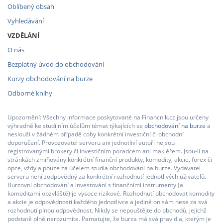
Oblíbený obsah
Vyhledávání
VZDĚLÁNÍ
O nás
Bezplatný úvod do obchodování
Kurzy obchodování na burze
Odborné knihy
Upozornění: Všechny informace poskytované na Financnik.cz jsou určeny
výhradně ke studijním účelům témat týkajících se
obchodování na burze
a
neslouží v žádném případě coby konkrétní investiční či obchodní
doporučení. Provozovatel serveru ani jednotliví autoři nejsou
registrovanými brokery či investičním poradcem ani makléřem. Jsou-li na
stránkách zmiňovány konkrétní finanční produkty, komodity, akcie, forex či
opce, vždy a pouze za účelem studia obchodování na burze. Vydavatel
serveru není zodpovědný za konkrétní rozhodnutí jednotlivých uživatelů.
Burzovní obchodování a investování s finančními instrumenty (a
komoditami obzvláště) je vysoce rizikové. Rozhodnutí obchodovat komodity
a akcie je odpovědností každého jednotlivce a jedině on sám nese za svá
rozhodnutí plnou odpovědnost. Nikdy se nepouštějte do obchodů, jejichž
podstatě plně nerozumíte. Pamatujte, že burza má svá pravidla, kterým je