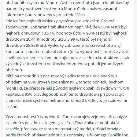
obchodního systému. V horní části screenshotu jsou rekapitulovány
parametry nastavení systému a Monte Carlo analýzy, zásadní
informace jsou zobrazeny v prostřední části.
Zde vidíme nejhorší výsledky systému pro konkrétní úrovně
spolehlivosti. Zobrazená tabulka nám např. říká, že v 50 % testů byl
nejhorší drawdown 13,57 % hodnoty účtu, v 90 % testů byl nejhorší
drawdown 20,44 % hodnoty účtu, v 99 % testů byl nejhorší
drawdown 28,82% atd. Výsledky zobrazené na screenshotu mají
konstantní parametr rate of return (míra výnosnosti), protože v tuto
chvíli analyzujeme systém pracující pouze s jedním kontraktem a tak
výsledný zisk systému není ovlivněn změnou pořadí jednotlivých
obchodů.
Většina obchodníků posuzuje výsledky Monte Carlo analýzy s
ohledem na 95% úroveň spolehlivosti. Z tohoto pohledu bychom
mohli říci, že přestože náš původní systém dosáhl drawdown 11,75%
kapitálu, s 95% pravděpodobností tento drawdown při pokračující
charakteristice systému nebude horší než 21,76%, což je stále velmi
slušné.
Významnost testů typu Monte Carlo se projeví zejména při analýze
systémů s position sizingem. Jak již na Finančníkovi mnohokrát
zaznělo, představuje tento matematický model, určující pravidla
podle kterých přidávat jednotlivé kontrakty, alfu-omegu úspěšného