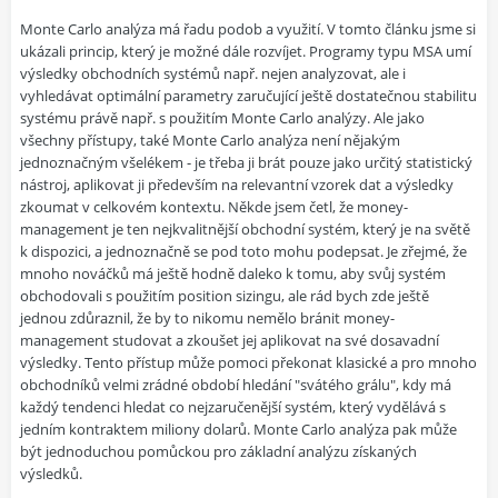
Monte Carlo analýza má řadu podob a využití. V tomto článku jsme si
ukázali princip, který je možné dále rozvíjet. Programy typu MSA umí
výsledky obchodních systémů např. nejen analyzovat, ale i
vyhledávat optimální parametry zaručující ještě dostatečnou stabilitu
systému právě např. s použitím Monte Carlo analýzy. Ale jako
všechny přístupy, také Monte Carlo analýza není nějakým
jednoznačným všelékem - je třeba ji brát pouze jako určitý statistický
nástroj, aplikovat ji především na relevantní vzorek dat a výsledky
zkoumat v celkovém kontextu. Někde jsem četl, že money-
management je ten nejkvalitnější obchodní systém, který je na světě
k dispozici, a jednoznačně se pod toto mohu podepsat. Je zřejmé, že
mnoho nováčků má ještě hodně daleko k tomu, aby svůj systém
obchodovali s použitím position sizingu, ale rád bych zde ještě
jednou zdůraznil, že by to nikomu nemělo bránit money-
management studovat a zkoušet jej aplikovat na své dosavadní
výsledky. Tento přístup může pomoci překonat klasické a pro mnoho
obchodníků velmi zrádné období hledání "svátého grálu", kdy má
každý tendenci hledat co nejzaručenější systém, který vydělává s
jedním kontraktem miliony dolarů. Monte Carlo analýza pak může
být jednoduchou pomůckou pro základní analýzu získaných
výsledků.