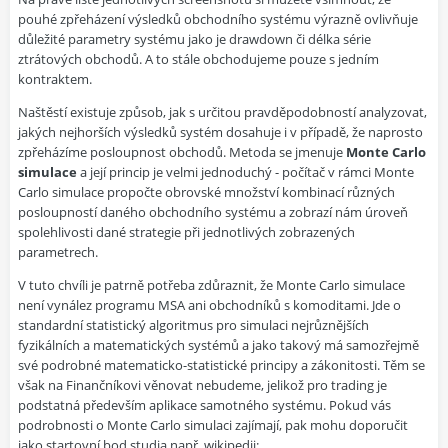
pouhé zpřeházení výsledků obchodního systému výrazně ovlivňuje
důležité parametry systému jako je drawdown či délka série
ztrátových obchodů. A to stále obchodujeme pouze s jedním
kontraktem.
Naštěstí existuje způsob, jak s určitou pravděpodobností analyzovat,
jakých nejhorších výsledků systém dosahuje i v případě, že naprosto
zpřeházíme posloupnost obchodů. Metoda se jmenuje
Monte Carlo
simulace
a její princip je velmi jednoduchý - počítač v rámci Monte
Carlo simulace propočte obrovské množství kombinací různých
posloupností daného obchodního systému a zobrazí nám úroveň
spolehlivosti dané strategie při jednotlivých zobrazených
parametrech.
V tuto chvíli je patrně potřeba zdůraznit, že Monte Carlo simulace
není vynález programu MSA ani obchodníků s komoditami. Jde o
standardní statistický algoritmus pro simulaci nejrůznějších
fyzikálních a matematických systémů a jako takový má samozřejmě
své podrobné matematicko-statistické principy a zákonitosti. Těm se
však na Finančníkovi věnovat nebudeme, jelikož pro trading je
podstatná především aplikace samotného systému. Pokud vás
podrobnosti o Monte Carlo simulaci zajímají, pak mohu doporučit
jako startovní bod studia např. wikipedii: