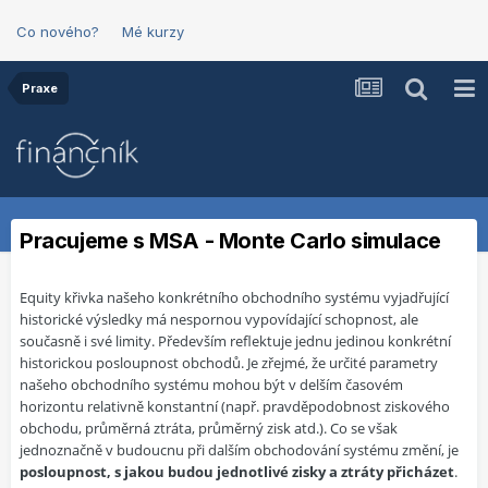
Co nového?
Mé kurzy
Praxe
Pracujeme s MSA - Monte Carlo simulace
Equity křivka našeho konkrétního obchodního systému vyjadřující
historické výsledky má nespornou vypovídající schopnost, ale
současně i své limity. Především reflektuje jednu jedinou konkrétní
historickou posloupnost obchodů. Je zřejmé, že určité parametry
našeho obchodního systému mohou být v delším časovém
horizontu relativně konstantní (např. pravděpodobnost ziskového
obchodu, průměrná ztráta, průměrný zisk atd.). Co se však
jednoznačně v budoucnu při dalším obchodování systému změní, je
posloupnost, s jakou budou jednotlivé zisky a ztráty přicházet
.