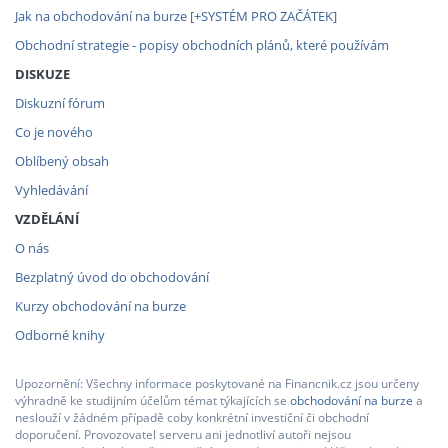
Jak na obchodování na burze [+SYSTÉM PRO ZAČÁTEK]
Obchodní strategie - popisy obchodních plánů, které používám
DISKUZE
Diskuzní fórum
Co je nového
Oblíbený obsah
Vyhledávání
VZDĚLÁNÍ
O nás
Bezplatný úvod do obchodování
Kurzy obchodování na burze
Odborné knihy
Upozornění: Všechny informace poskytované na Financnik.cz jsou určeny
výhradně ke studijním účelům témat týkajících se
obchodování na burze
a
neslouží v žádném případě coby konkrétní investiční či obchodní
doporučení. Provozovatel serveru ani jednotliví autoři nejsou