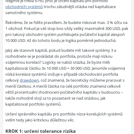
Nejprve je třeba si říci, proč je určení kapitálu pro portfolio
obchodních systémů
trochu záludnější otázka než kapitalizace
samotného systému.
Řekněme, že se řídíte pravidlem, že budete riskovat max. 3 % účtu na
1 obchod. Pokud je váš stop-loss vždy veliký maximálně 300 USD, pak
pro takový obchodní systém potřebujete počáteční kapitál alespoň
10 000 USD. Až do tohoto bodu je logika poměrně jednoduchá.
Jaký ale stanovit kapitál, pokud budete mít takové systémy 3 a
rozhodnete se je poskládat do portfolia, protože mají nízkou
vzájemnou korelaci? Logicky se nabízí otázka, že byste měli
kapitalizovat částku 3x 10 000 USD = 30 000 USD. Jenomže vzájemná
nízká korelace systémů snižuje v případě obchodování portfolia
celkový
drawdown
, což znamená, že teoreticky můžeme pracovat s
menší částkou. A menší částka na celé portfolio znamená celkově
větší procentuální zhodnocení počátečního kapitálu v budoucnu –
takže rozhodně stojí za to pozastavit se nad otázkou, jak
kapitalizovat portfolio systémů.
Určení správného kapitálu pro portfolio nízce korelujících systémů
vidím tedy jako kritickou důležitou věc.
KROK 1: určení tolerance rizika