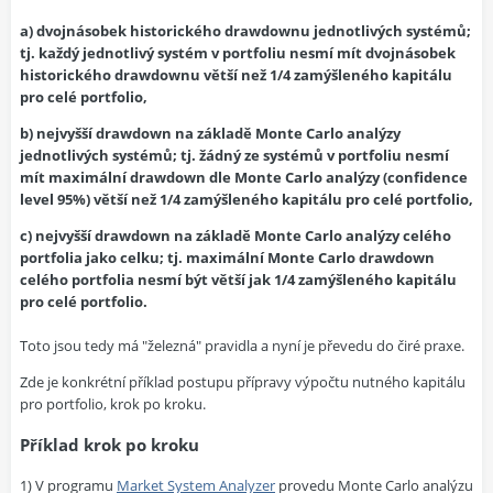
a) dvojnásobek historického drawdownu jednotlivých systémů;
tj. každý jednotlivý systém v portfoliu nesmí mít dvojnásobek
historického drawdownu větší než 1/4 zamýšleného kapitálu
pro celé portfolio,
b) nejvyšší drawdown na základě Monte Carlo analýzy
jednotlivých systémů; tj. žádný ze systémů v portfoliu nesmí
mít maximální drawdown dle Monte Carlo analýzy (confidence
level 95%) větší než 1/4 zamýšleného kapitálu pro celé portfolio,
c) nejvyšší drawdown na základě Monte Carlo analýzy celého
portfolia jako celku; tj. maximální Monte Carlo drawdown
celého portfolia nesmí být větší jak 1/4 zamýšleného kapitálu
pro celé portfolio.
Toto jsou tedy má "železná" pravidla a nyní je převedu do čiré praxe.
Zde je konkrétní příklad postupu přípravy výpočtu nutného kapitálu
pro portfolio, krok po kroku.
Příklad krok po kroku
1) V programu
Market System Analyzer
provedu Monte Carlo analýzu