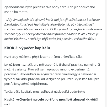
Zjednodušeně bych předešlé dva body shrnul do jednoduchého
osobního motta:
"Vždy simuluj scénáře výrazně horší, než je nejhorší situace z backtestu.
Dle těchto situací pak kapitalizuj své portfolio tak, aby tyto nejhorší
scénáře neztratily ideálně více jak 25 %. I pokud by i nejhorší modelované
scénáře byly 2x horší (extrémně nízká pravděpodobnost, ale v trzích je
možné všechno), neměl bys přijít o více jak polovinu celkového účtu".
KROK 2: výpočet kapitálu
Nyní tedy můžeme přejít k samotnému určení kapitálu.
Jak už jsem naznačil, pro mě osobně je třeba připravit se na nejhorší
možné varianty. Provedl jsem opravdu mnoho experimentů,
porovnání i konzultací se svými zahraničními kolegy a nakonec si
vytvořil základní pravidla, od kterých se při určení výše kapitálu pro
portfolio systémů odpíchnout.
Takže, výše kapitálu musí splňovat následující podmínky:
Kapitál vyčleněný na celé portfolio musí být alespoň 4x větší
než: