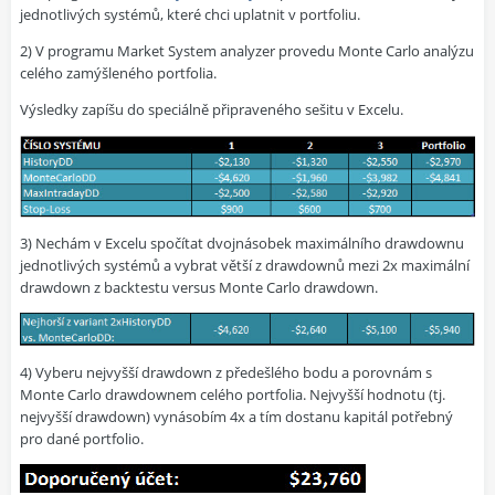
jednotlivých systémů, které chci uplatnit v portfoliu.
2) V programu Market System analyzer provedu Monte Carlo analýzu
celého zamýšleného portfolia.
Výsledky zapíšu do speciálně připraveného sešitu v Excelu.
3) Nechám v Excelu spočítat dvojnásobek maximálního drawdownu
jednotlivých systémů a vybrat větší z drawdownů mezi 2x maximální
drawdown z backtestu versus Monte Carlo drawdown.
4) Vyberu nejvyšší drawdown z předešlého bodu a porovnám s
Monte Carlo drawdownem celého portfolia. Nejvyšší hodnotu (tj.
nejvyšší drawdown) vynásobím 4x a tím dostanu kapitál potřebný
pro dané portfolio.