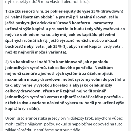
(tyto aspekty odráží mou vlastní toleranci rizika):
1) Ze zkušenosti vím, že pokles equity do výše 25 % (drawdown)
při velmi špatném období je pro mě přijatelná úroveň, stále
ještě poskytující adekvátní úroveň komfortu. Parametry
určování výše kapitálu pro portfolio budu tedy vždy zvažovat co
nejvíce s ohledem na to, aby můj pokles kapitálu při velmi
špatných scénářích (tj. ještě výrazně horších, než co ukázal
backtest) nebyl větší, jak 25 % (tj. abych měl kapitál vždy větší,
než 4x nejhorší možná varianta).
2) Na kapitalizaci nahlížím kombinovaně jak z pohledu
jednotlivých systémů, tak celkového portfolia. Nesčítám
nejhorší scénáře z jednotlivých systémů za účelem zjistit
maximální možný drawdown, neboť systémy volím do portfolia
tak, aby neměly vysokou korelaci a aby jako celek snížily
celkový drawdown. Přesto mě zajímá nejhorší scénář
jednotlivých systémů versus nejhorší scénář celého portfolia –
z těchto dvou variant následně vyberu tu horší pro určení výše
kapitálu (viz dále).
Určení si tolerance rizika je tedy první důležitý krok, abychom vůbec
mohli začít s nějakými počty. Pokud si nepoložíme odpověď na tuto
základní otázku, nemůžeme postoupit dále.