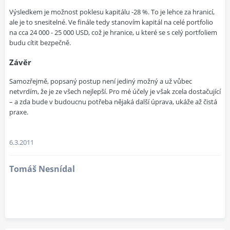
Výsledkem je možnost poklesu kapitálu -28 %. To je lehce za hranicí,
ale je to snesitelné. Ve finále tedy stanovím kapitál na celé portfolio
na cca 24 000 - 25 000 USD, což je hranice, u které se s celý portfoliem
budu cítit bezpečně.
Závěr
Samozřejmě, popsaný postup není jediný možný a už vůbec
netvrdím, že je ze všech nejlepší. Pro mé účely je však zcela dostačující
– a zda bude v budoucnu potřeba nějaká další úprava, ukáže až čistá
praxe.
6.3.2011
Tomáš Nesnídal