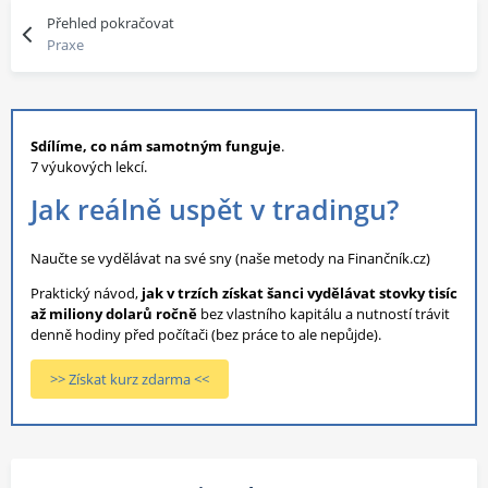
Přehled pokračovat
Praxe
Sdílíme, co nám samotným funguje
.
7 výukových lekcí.
Jak reálně uspět v tradingu?
Naučte se vydělávat na své sny (naše metody na Finančník.cz)
Praktický návod,
jak v trzích získat šanci vydělávat stovky tisíc
až miliony dolarů ročně
bez vlastního kapitálu a nutností trávit
denně hodiny před počítači (bez práce to ale nepůjde).
>> Získat kurz zdarma <<