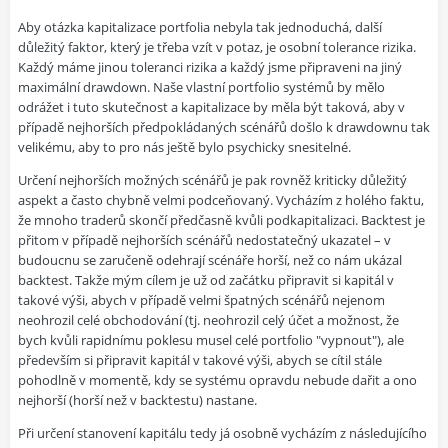
Aby otázka kapitalizace portfolia nebyla tak jednoduchá, další
důležitý faktor, který je třeba vzít v potaz, je osobní tolerance rizika.
Každý máme jinou toleranci rizika a každý jsme připraveni na jiný
maximální drawdown. Naše vlastní portfolio systémů by mělo
odrážet i tuto skutečnost a kapitalizace by měla být taková, aby v
případě nejhorších předpokládaných scénářů došlo k drawdownu tak
velikému, aby to pro nás ještě bylo psychicky snesitelné.
Určení nejhorších možných scénářů je pak rovněž kriticky důležitý
aspekt a často chybně velmi podceňovaný. Vycházím z holého faktu,
že mnoho traderů skončí předčasně kvůli podkapitalizaci. Backtest je
přitom v případě nejhorších scénářů nedostatečný ukazatel – v
budoucnu se zaručeně odehrají scénáře horší, než co nám ukázal
backtest. Takže mým cílem je už od začátku připravit si kapitál v
takové výši, abych v případě velmi špatných scénářů nejenom
neohrozil celé obchodování (tj. neohrozil celý účet a možnost, že
bych kvůli rapidnímu poklesu musel celé portfolio "vypnout"), ale
především si připravit kapitál v takové výši, abych se cítil stále
pohodlně v momentě, kdy se systému opravdu nebude dařit a ono
nejhorší (horší než v backtestu) nastane.
Při určení stanovení kapitálu tedy já osobně vycházím z následujícího