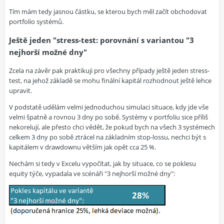
Tím mám tedy jasnou částku, se kterou bych měl začít obchodovat
portfolio systémů.
Ještě jeden "stress-test: porovnání s variantou "3
nejhorší možné dny"
Zcela na závěr pak praktikuji pro všechny případy ještě jeden stress-
test, na jehož základě se mohu finální kapitál rozhodnout ještě lehce
upravit.
V podstatě udělám velmi jednoduchou simulaci situace, kdy jde vše
velmi špatně a rovnou 3 dny po sobě. Systémy v portfoliu sice příliš
nekorelují, ale přesto chci vědět, že pokud bych na všech 3 systémech
celkem 3 dny po sobě ztrácel na základním stop-lossu, nechci být s
kapitálem v drawdownu větším jak opět cca 25 %.
Nechám si tedy v Excelu vypočítat, jak by situace, co se poklesu
equity týče, vypadala ve scénáři "3 nejhorší možné dny":