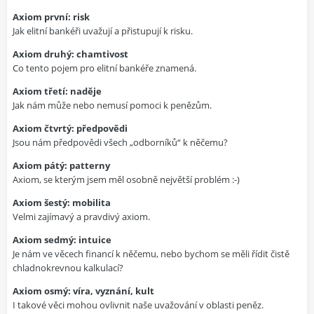
Axiom první: risk
Jak elitní bankéři uvažují a přistupují k risku.
Axiom druhý: chamtivost
Co tento pojem pro elitní bankéře znamená.
Axiom třetí: naděje
Jak nám může nebo nemusí pomoci k penězům.
Axiom čtvrtý: předpovědi
Jsou nám předpovědi všech „odborníků“ k něčemu?
Axiom pátý: patterny
Axiom, se kterým jsem měl osobně největší problém :-)
Axiom šestý: mobilita
Velmi zajímavý a pravdivý axiom.
Axiom sedmý: intuice
Je nám ve věcech financí k něčemu, nebo bychom se měli řídit čistě
chladnokrevnou kalkulací?
Axiom osmý: víra, vyznání, kult
I takové věci mohou ovlivnit naše uvažování v oblasti peněz.