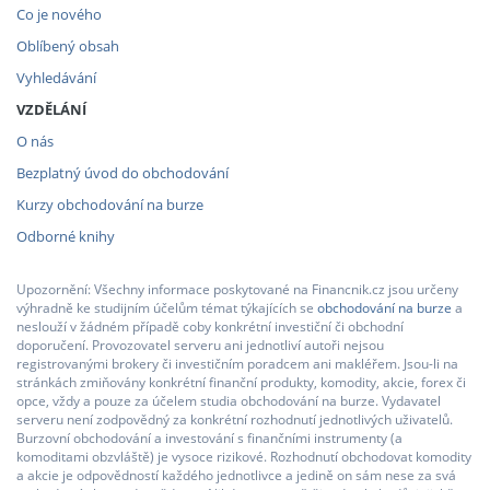
Co je nového
Oblíbený obsah
Vyhledávání
VZDĚLÁNÍ
O nás
Bezplatný úvod do obchodování
Kurzy obchodování na burze
Odborné knihy
Upozornění: Všechny informace poskytované na Financnik.cz jsou určeny
výhradně ke studijním účelům témat týkajících se
obchodování na burze
a
neslouží v žádném případě coby konkrétní investiční či obchodní
doporučení. Provozovatel serveru ani jednotliví autoři nejsou
registrovanými brokery či investičním poradcem ani makléřem. Jsou-li na
stránkách zmiňovány konkrétní finanční produkty, komodity, akcie, forex či
opce, vždy a pouze za účelem studia obchodování na burze. Vydavatel
serveru není zodpovědný za konkrétní rozhodnutí jednotlivých uživatelů.
Burzovní obchodování a investování s finančními instrumenty (a
komoditami obzvláště) je vysoce rizikové. Rozhodnutí obchodovat komodity
a akcie je odpovědností každého jednotlivce a jedině on sám nese za svá