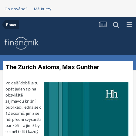
Co nového?
Mé kurzy
Praxe
The Zurich Axioms, Max Gunther
Po delší době je tu
opět jeden tip na
obzvláště
zajímavou knižní
publikaci. Jedná se o
12 axiomů, jimiž se
řídí přední švýcarští
bankéři – a jimiž by
se měl řídit i každý