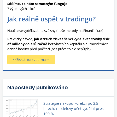
Sdílíme, co nám samotným funguje
.
7 výukových lekcí.
Jak reálně uspět v tradingu?
Naučte se vydělávat na své sny (naše metody na Finančník.cz)
Praktický návod,
jak v trzích získat šanci vydělávat stovky tisíc
až miliony dolarů ročně
bez vlastního kapitálu a nutností trávit
denně hodiny před počítači (bez práce to ale nepůjde).
>> Získat kurz zdarma <<
Naposledy publikováno
Strategie nákupu korekcí po 2,5
letech: modelový účet vydělal přes
100 %