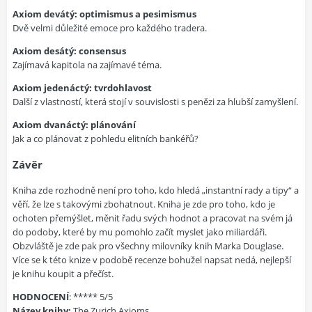
Axiom devátý: optimismus a pesimismus
Dvě velmi důležité emoce pro každého tradera.
Axiom desátý: consensus
Zajímavá kapitola na zajímavé téma.
Axiom jedenáctý: tvrdohlavost
Další z vlastností, která stojí v souvislosti s penězi za hlubší zamyšlení.
Axiom dvanáctý: plánování
Jak a co plánovat z pohledu elitních bankéřů?
Závěr
Kniha zde rozhodně není pro toho, kdo hledá „instantní rady a tipy“ a
věří, že lze s takovými zbohatnout. Kniha je zde pro toho, kdo je
ochoten přemýšlet, měnit řadu svých hodnot a pracovat na svém já
do podoby, které by mu pomohlo začít myslet jako miliardáři.
Obzvláště je zde pak pro všechny milovníky knih Marka Douglase.
Více se k této knize v podobě recenze bohužel napsat nedá, nejlepší
je knihu koupit a přečíst.
HODNOCENÍ
: ***** 5/5
Název knihy:
The Zurich Axioms