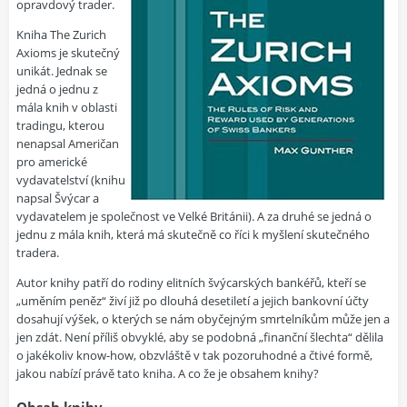
opravdový trader.
Kniha The Zurich
Axioms je skutečný
unikát. Jednak se
jedná o jednu z
mála knih v oblasti
tradingu, kterou
nenapsal Američan
pro americké
vydavatelství (knihu
napsal Švýcar a
vydavatelem je společnost ve Velké Británii). A za druhé se jedná o
jednu z mála knih, která má skutečně co říci k myšlení skutečného
tradera.
Autor knihy patří do rodiny elitních švýcarských bankéřů, kteří se
„uměním peněz“ živí již po dlouhá desetiletí a jejich bankovní účty
dosahují výšek, o kterých se nám obyčejným smrtelníkům může jen a
jen zdát. Není příliš obvyklé, aby se podobná „finanční šlechta“ dělila
o jakékoliv know-how, obzvláště v tak pozoruhodné a čtivé formě,
jakou nabízí právě tato kniha. A co že je obsahem knihy?