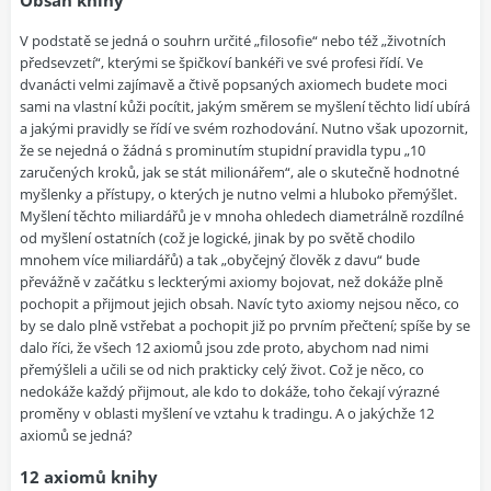
Obsah knihy
V podstatě se jedná o souhrn určité „filosofie“ nebo též „životních
předsevzetí“, kterými se špičkoví bankéři ve své profesi řídí. Ve
dvanácti velmi zajímavě a čtivě popsaných axiomech budete moci
sami na vlastní kůži pocítit, jakým směrem se myšlení těchto lidí ubírá
a jakými pravidly se řídí ve svém rozhodování. Nutno však upozornit,
že se nejedná o žádná s prominutím stupidní pravidla typu „10
zaručených kroků, jak se stát milionářem“, ale o skutečně hodnotné
myšlenky a přístupy, o kterých je nutno velmi a hluboko přemýšlet.
Myšlení těchto miliardářů je v mnoha ohledech diametrálně rozdílné
od myšlení ostatních (což je logické, jinak by po světě chodilo
mnohem více miliardářů) a tak „obyčejný člověk z davu“ bude
převážně v začátku s leckterými axiomy bojovat, než dokáže plně
pochopit a přijmout jejich obsah. Navíc tyto axiomy nejsou něco, co
by se dalo plně vstřebat a pochopit již po prvním přečtení; spíše by se
dalo říci, že všech 12 axiomů jsou zde proto, abychom nad nimi
přemýšleli a učili se od nich prakticky celý život. Což je něco, co
nedokáže každý přijmout, ale kdo to dokáže, toho čekají výrazné
proměny v oblasti myšlení ve vztahu k tradingu. A o jakýchže 12
axiomů se jedná?
12 axiomů knihy