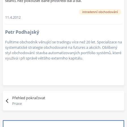
seanci, než pokoušet dané prostředí dál a dál.
intradenní obchodování
11.4.2012
Petr Podhajský
Fulltime obchodník věnující se tradingu více než 20 let. Specializace na
systematické strategie obchodované na futures a akciích. Oblíbený
styl obchodování: stavba automatizovaných portfolio systémů, které
využívá i při správě většího externího kapitálu.
Přehled pokračovat
Praxe