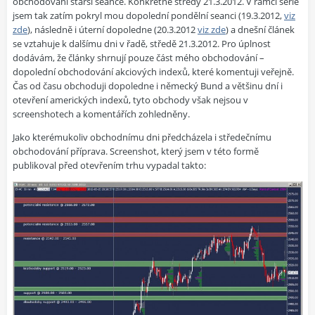
obchodování starší seance. Konkrétně středy 21.3.2012. V rámci série
jsem tak zatím pokryl mou dopolední pondělní seanci (19.3.2012,
viz
zde
), následně i úterní dopoledne (20.3.2012
viz zde
) a dnešní článek
se vztahuje k dalšímu dni v řadě, středě 21.3.2012. Pro úplnost
dodávám, že články shrnují pouze část mého obchodování –
dopolední obchodování akciových indexů, které komentuji veřejně.
Čas od času obchoduji dopoledne i německý Bund a většinu dní i
otevření amerických indexů, tyto obchody však nejsou v
screenshotech a komentářích zohledněny.
Jako kterémukoliv obchodnímu dni předcházela i středečnímu
obchodování příprava. Screenshot, který jsem v této formě
publikoval před otevřením trhu vypadal takto: