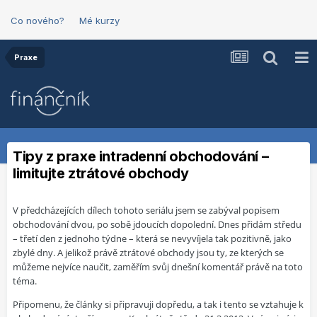
Co nového?
Mé kurzy
Praxe
Tipy z praxe intradenní obchodování –
limitujte ztrátové obchody
V předcházejících dílech tohoto seriálu jsem se zabýval popisem
obchodování dvou, po sobě jdoucích dopolední. Dnes přidám středu
– třetí den z jednoho týdne – která se nevyvíjela tak pozitivně, jako
zbylé dny. A jelikož právě ztrátové obchody jsou ty, ze kterých se
můžeme nejvíce naučit, zaměřím svůj dnešní komentář právě na toto
téma.
Připomenu, že články si připravuji dopředu, a tak i tento se vztahuje k