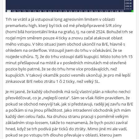
Trh se vrátil a já vstupoval long agresivním limitem v oblasti
premarketu high, který byl tick od mé předpřipravené S/R zóny
(horní bílá horizontální linka na grafu), tj. na ceně 2524. Bohužel trh se
rozjel mým směrem pouze 4 ticky a znovu začal atakovat oblast
mého vstupu. V této situaci jsem obchod ukončil na B/E, hlavně s
ohledem na orderflow. Vstoupil jsem do trhu v očekávání, že se
rozjede vzhůru. Tj. že do trhu vstoupí další kupující. Místo toho trh 15
minut přešlapoval na místě a v posledních minutách mé otevřené
pozice bylo patrné, že se do trhu hrne více prodávajících, než
kupujících. V takový okamžik pozici vesměs ukončuji. Je pro mě lepší
zinkasovat B/E nebo ztrátu 1 či 2 ticky, než velký SL.
Je mi jasné, že každý obchodník má svůj vlastní plán a nikoho nechci
přesvědčovat, co je „nejlepší cesta“. Sám se však řídím pravidlem, že
pokud se obchod nevyvíjí tak, jak si představuji, raději jej zavřu na B/E
a počkám si na jinou příležitost. Jako intradenní obchodník jich mám
každý den celou řadu. Na druhou stranu pracuji s poměrně velkým
základním stop-lossem, takže to neznamená, že bych pozici zavíral
hned, když se trh podívá pár ticků do ztráty. Mimo jiné mi ale vadí,
pokud se po vstupu trh dlouho převaluje v oblasti, kterou jsem