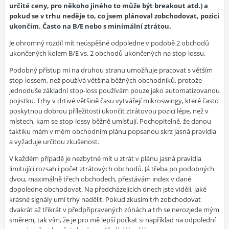
určité ceny, pro někoho jiného to může být breakout atd.) a
pokud se v trhu neděje to, co jsem plánoval zobchodovat, pozici
ukončím. Často na B/E nebo s minimální ztrátou.
Je ohromný rozdíl mít neúspěšné odpoledne v podobě 2 obchodů
ukončených kolem B/E vs. 2 obchodů ukončených na stop-lossu.
Podobný přístup mi na druhou stranu umožňuje pracovat s větším
stop-lossem, než používá většina běžných obchodníků, protože
jednoduše základní stop-loss používám pouze jako automatizovanou
pojistku. Trhy v drtivé většině času vytvářejí mikroswingy, které často
poskytnou dobrou příležitosti ukončit ztrátovou pozici lépe, než v
místech, kam se stop-lossy běžně umísťují. Pochopitelně, že danou
taktiku mám v mém obchodním plánu popsanou skrz jasná pravidla
a vyžaduje určitou zkušenost.
V každém případě je nezbytné mít u ztrát v plánu jasná pravidla
limitující rozsah i počet ztrátových obchodů. Já třeba po podobných
dvou, maximálně třech obchodech, přestávám index v dané
dopoledne obchodovat. Na předcházejících dnech jste viděli, jaké
krásné signály umí trhy nadělit. Pokud zkusím trh zobchodovat
dvakrát až třikrát v předpřipravených zónách a trh se nerozjede mým
směrem, tak vím, že je pro mě lepší počkat si například na odpolední