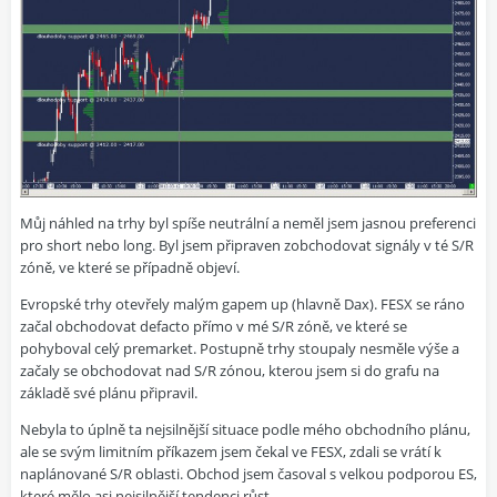
Můj náhled na trhy byl spíše neutrální a neměl jsem jasnou preferenci
pro short nebo long. Byl jsem připraven zobchodovat signály v té S/R
zóně, ve které se případně objeví.
Evropské trhy otevřely malým gapem up (hlavně Dax). FESX se ráno
začal obchodovat defacto přímo v mé S/R zóně, ve které se
pohyboval celý premarket. Postupně trhy stoupaly nesměle výše a
začaly se obchodovat nad S/R zónou, kterou jsem si do grafu na
základě své plánu připravil.
Nebyla to úplně ta nejsilnější situace podle mého obchodního plánu,
ale se svým limitním příkazem jsem čekal ve FESX, zdali se vrátí k
naplánované S/R oblasti. Obchod jsem časoval s velkou podporou ES,
které mělo asi nejsilnější tendenci růst.