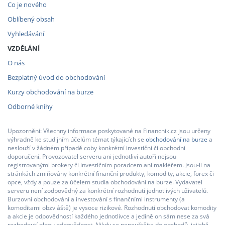
Co je nového
Oblíbený obsah
Vyhledávání
VZDĚLÁNÍ
O nás
Bezplatný úvod do obchodování
Kurzy obchodování na burze
Odborné knihy
Upozornění: Všechny informace poskytované na Financnik.cz jsou určeny
výhradně ke studijním účelům témat týkajících se
obchodování na burze
a
neslouží v žádném případě coby konkrétní investiční či obchodní
doporučení. Provozovatel serveru ani jednotliví autoři nejsou
registrovanými brokery či investičním poradcem ani makléřem. Jsou-li na
stránkách zmiňovány konkrétní finanční produkty, komodity, akcie, forex či
opce, vždy a pouze za účelem studia obchodování na burze. Vydavatel
serveru není zodpovědný za konkrétní rozhodnutí jednotlivých uživatelů.
Burzovní obchodování a investování s finančními instrumenty (a
komoditami obzvláště) je vysoce rizikové. Rozhodnutí obchodovat komodity
a akcie je odpovědností každého jednotlivce a jedině on sám nese za svá
rozhodnutí plnou odpovědnost. Nikdy se nepouštějte do obchodů, jejichž