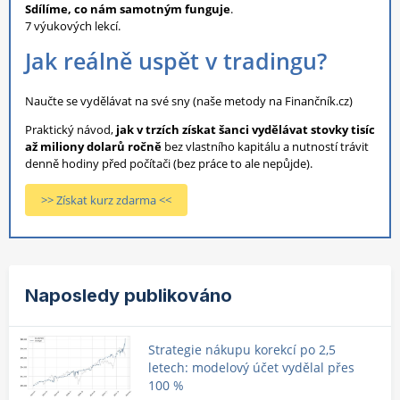
Sdílíme, co nám samotným funguje
.
7 výukových lekcí.
Jak reálně uspět v tradingu?
Naučte se vydělávat na své sny (naše metody na Finančník.cz)
Praktický návod,
jak v trzích získat šanci vydělávat stovky tisíc
až miliony dolarů ročně
bez vlastního kapitálu a nutností trávit
denně hodiny před počítači (bez práce to ale nepůjde).
>> Získat kurz zdarma <<
Naposledy publikováno
Strategie nákupu korekcí po 2,5
letech: modelový účet vydělal přes
100 %