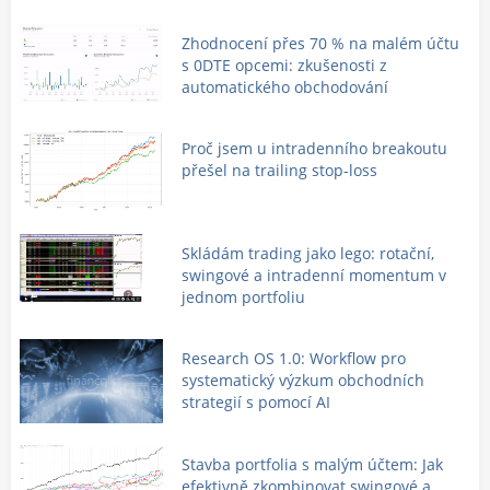
Zhodnocení přes 70 % na malém účtu
s 0DTE opcemi: zkušenosti z
automatického obchodování
Proč jsem u intradenního breakoutu
přešel na trailing stop-loss
Skládám trading jako lego: rotační,
swingové a intradenní momentum v
jednom portfoliu
Research OS 1.0: Workflow pro
systematický výzkum obchodních
strategií s pomocí AI
Stavba portfolia s malým účtem: Jak
efektivně zkombinovat swingové a