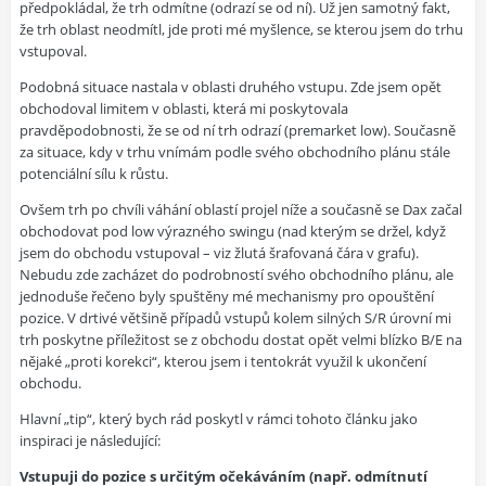
předpokládal, že trh odmítne (odrazí se od ní). Už jen samotný fakt,
že trh oblast neodmítl, jde proti mé myšlence, se kterou jsem do trhu
vstupoval.
Podobná situace nastala v oblasti druhého vstupu. Zde jsem opět
obchodoval limitem v oblasti, která mi poskytovala
pravděpodobnosti, že se od ní trh odrazí (premarket low). Současně
za situace, kdy v trhu vnímám podle svého obchodního plánu stále
potenciální sílu k růstu.
Ovšem trh po chvíli váhání oblastí projel níže a současně se Dax začal
obchodovat pod low výrazného swingu (nad kterým se držel, když
jsem do obchodu vstupoval – viz žlutá šrafovaná čára v grafu).
Nebudu zde zacházet do podrobností svého obchodního plánu, ale
jednoduše řečeno byly spuštěny mé mechanismy pro opouštění
pozice. V drtivé většině případů vstupů kolem silných S/R úrovní mi
trh poskytne příležitost se z obchodu dostat opět velmi blízko B/E na
nějaké „proti korekci“, kterou jsem i tentokrát využil k ukončení
obchodu.
Hlavní „tip“, který bych rád poskytl v rámci tohoto článku jako
inspiraci je následující:
Vstupuji do pozice s určitým očekáváním (např. odmítnutí