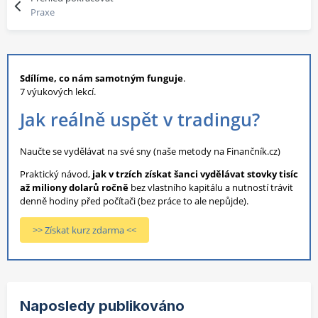
Praxe
Sdílíme, co nám samotným funguje
.
7 výukových lekcí.
Jak reálně uspět v tradingu?
Naučte se vydělávat na své sny (naše metody na Finančník.cz)
Praktický návod,
jak v trzích získat šanci vydělávat stovky tisíc
až miliony dolarů ročně
bez vlastního kapitálu a nutností trávit
denně hodiny před počítači (bez práce to ale nepůjde).
>> Získat kurz zdarma <<
Naposledy publikováno