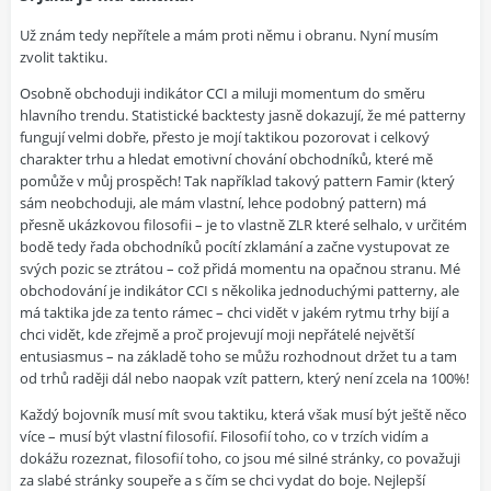
Už znám tedy nepřítele a mám proti němu i obranu. Nyní musím
zvolit taktiku.
Osobně obchoduji indikátor CCI a miluji momentum do směru
hlavního trendu. Statistické backtesty jasně dokazují, že mé patterny
fungují velmi dobře, přesto je mojí taktikou pozorovat i celkový
charakter trhu a hledat emotivní chování obchodníků, které mě
pomůže v můj prospěch! Tak například takový pattern Famir (který
sám neobchoduji, ale mám vlastní, lehce podobný pattern) má
přesně ukázkovou filosofii – je to vlastně ZLR které selhalo, v určitém
bodě tedy řada obchodníků pocítí zklamání a začne vystupovat ze
svých pozic se ztrátou – což přidá momentu na opačnou stranu. Mé
obchodování je indikátor CCI s několika jednoduchými patterny, ale
má taktika jde za tento rámec – chci vidět v jakém rytmu trhy bijí a
chci vidět, kde zřejmě a proč projevují moji nepřátelé největší
entusiasmus – na základě toho se můžu rozhodnout držet tu a tam
od trhů raději dál nebo naopak vzít pattern, který není zcela na 100%!
Každý bojovník musí mít svou taktiku, která však musí být ještě něco
více – musí být vlastní filosofií. Filosofií toho, co v trzích vidím a
dokážu rozeznat, filosofií toho, co jsou mé silné stránky, co považuji
za slabé stránky soupeře a s čím se chci vydat do boje. Nejlepší