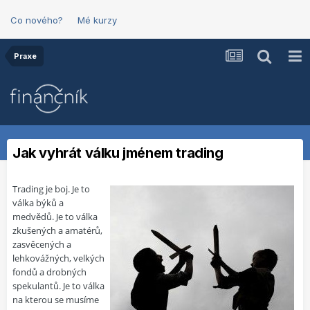
Co nového?
Mé kurzy
Praxe
Jak vyhrát válku jménem trading
Trading je boj. Je to
válka býků a
medvědů. Je to válka
zkušených a amatérů,
zasvěcených a
lehkovážných, velkých
fondů a drobných
spekulantů. Je to válka
na kterou se musíme