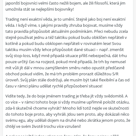
japonští bojovníci velmi často nežili bojem, ale žili filosofií, která jim
umožnila stát se nejlepšími bojovníky!
Trading není exaktní věda, je to umění. Stejně jako boj není exaktní
věda. I když víme, s jakými pravidly zhruba bojovat, musíme vždy
tato pravidla přizpůsobit aktuálním podmínkám. Přeci nebudu zcela
stejně používat jednu a též taktiku pokud budu obklíčen nepřáteli v
kotlině a pokud budu obklopen nepřáteli v rovinatém lese! Svou
taktiku musím vždy lehce přizpůsobit dané situaci – např. zmenšit
svůj stop-loss, když mně připadá situace příliš nebezpečná, dát trhu
pouze určitý čas na rozjezd, pokud mně připadá, že trh by nemusel
mít vůli jít dál v mnou zamýšleném směru nebo opustit předčasně
obchod pokud vidím, že má trh problém prorazit důležitou S/R
úroveň. Svůj plán stále dodržuji, ale musím být také flexibilní a čas od
času v rámci plánu udělat rychlé přizpůsobení situace!
Vidíte tedy, že do boje jménem trading je třeba jít vždy svědomitě. A
co více – v rámci tohoto boje si vždy musíme upřímně položit otázku,
zda-li skutečně chceme vyhrát? Mnoho lidí totiž nejde ve skutečnosti
do tohoto boje proto, aby vyhráli. Jdou sem proto, aby dokázali něco
svému egu, aby udělali dojem na druhé nebo zkrátka jenom proto, že
chtějí ve svém životě trochu více vzrušení!