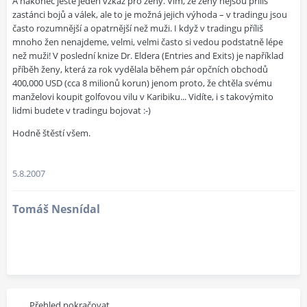
A nakonec ještě jeden vzkaz pro ženy. Vím, že ženy nejsou příliš
zastánci bojů a válek, ale to je možná jejich výhoda – v tradingu jsou
často rozumnější a opatrnější než muži. I když v tradingu příliš
mnoho žen nenajdeme, velmi, velmi často si vedou podstatně lépe
než muži! V poslední knize Dr. Eldera (Entries and Exits) je například
příběh ženy, která za rok vydělala během pár opčních obchodů
400,000 USD (cca 8 milionů korun) jenom proto, že chtěla svému
manželovi koupit golfovou vilu v Karibiku... Vidíte, i s takovýmito
lidmi budete v tradingu bojovat :-)
Hodně štěstí všem.
5.8.2007
Tomáš Nesnídal
Přehled pokračovat