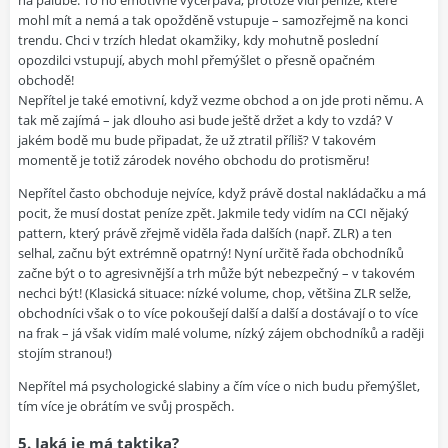
mohl mít a nemá a tak opožděně vstupuje – samozřejmě na konci
trendu. Chci v trzích hledat okamžiky, kdy mohutně poslední
opozdilci vstupují, abych mohl přemýšlet o přesně opačném
obchodě!
Nepřítel je také emotivní, když vezme obchod a on jde proti němu. A
tak mě zajímá – jak dlouho asi bude ještě držet a kdy to vzdá? V
jakém bodě mu bude připadat, že už ztratil příliš? V takovém
momentě je totiž zárodek nového obchodu do protisměru!
Nepřítel často obchoduje nejvíce, když právě dostal nakládačku a má
pocit, že musí dostat peníze zpět. Jakmile tedy vidím na CCI nějaký
pattern, který právě zřejmě viděla řada dalších (např. ZLR) a ten
selhal, začnu být extrémně opatrný! Nyní určitě řada obchodníků
začne být o to agresivnější a trh může být nebezpečný – v takovém
nechci být! (Klasická situace: nízké volume, chop, většina ZLR selže,
obchodníci však o to více pokoušejí další a další a dostávají o to více
na frak – já však vidím malé volume, nízký zájem obchodníků a raději
stojím stranou!)
Nepřítel má psychologické slabiny a čím více o nich budu přemýšlet,
tím více je obrátím ve svůj prospěch.
5. Jaká je má taktika?