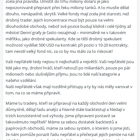
zcela jiná pravidla. Umístit do trhu miliony dolarů je jako
nepozorovaně přepravit přes řeku miliony tanků. A to musíte dělat
dlouho, nenápadně, skrytě. Velké fondy mají zcela jiné starosti, než
drobný trader. Jejich koncentrace musí být pouze na velmi
dlouhodobé obchody, neboť své pozice budují klidně i celé týdny až
měsíce! Denní grafy je často nezajímají – minimálně ne v takovém
měřítku, jako drobné spekulanty. Kde se těší drobný spekulant
možnosti vydělat 500 USD na kontrakt při pozici s 10-20 kontrakty,
tam nevidí velký fond nic, za co by mu stálo za to riskovat!
Vaši nepřátelé tedy nejsou ti nejbohatší a největší. Vaši nepřátelé jsou
lidé jako my, drobní hráči, kteří netouží po miliardách, pouze po pár
milionech nebo slušnějším příjmu. Jsou to lidé naší kategorie a
našeho vzdělání.
Naši nepřátelé však mají rozdílné přístupy a ty by nás měly varovat v
tom, na co se máme připravit.
Máme tu tradery, kteří se připravují na každý obchodní den velmi
důmyslně, dělají řadu analýz a hlavně stále backtestují a hledají v
trzích konzistentně své výhody. Jsme připraveni postavit se
takovémuto nepříteli? Máme za sebou dostatek backtestů a
papírových obchodů, máme za sebou systém, o kterém si jsme jisti,
že nám pomůže porazit řadu nepřátel a přečerpat jejich peníze na náš