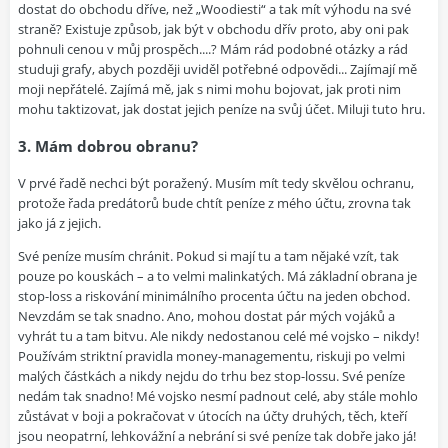
dostat do obchodu dříve, než „Woodiesti“ a tak mít výhodu na své
straně? Existuje způsob, jak být v obchodu dřív proto, aby oni pak
pohnuli cenou v můj prospěch....? Mám rád podobné otázky a rád
studuji grafy, abych později uviděl potřebné odpovědi... Zajímají mě
moji nepřátelé. Zajímá mě, jak s nimi mohu bojovat, jak proti nim
mohu taktizovat, jak dostat jejich peníze na svůj účet. Miluji tuto hru.
3. Mám dobrou obranu?
V prvé řadě nechci být poražený. Musím mít tedy skvělou ochranu,
protože řada predátorů bude chtít peníze z mého účtu, zrovna tak
jako já z jejich.
Své peníze musím chránit. Pokud si mají tu a tam nějaké vzít, tak
pouze po kouskách – a to velmi malinkatých. Má základní obrana je
stop-loss a riskování minimálního procenta účtu na jeden obchod.
Nevzdám se tak snadno. Ano, mohou dostat pár mých vojáků a
vyhrát tu a tam bitvu. Ale nikdy nedostanou celé mé vojsko – nikdy!
Používám striktní pravidla money-managementu, riskuji po velmi
malých částkách a nikdy nejdu do trhu bez stop-lossu. Své peníze
nedám tak snadno! Mé vojsko nesmí padnout celé, aby stále mohlo
zůstávat v boji a pokračovat v útocích na účty druhých, těch, kteří
jsou neopatrní, lehkovážní a nebrání si své peníze tak dobře jako já!