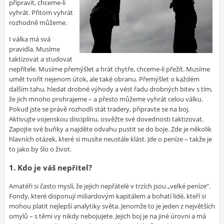
připravit, chceme-li
vyhrát. Přitom vyhrát
rozhodně můžeme.
I válka má svá
pravidla. Musíme
taktizovat a studovat
nepřítele. Musíme přemýšlet a hrát chytře, chceme-li přežít. Musíme
umět tvořit nejenom útok, ale také obranu. Přemýšlet o každém
dalším tahu, hledat drobné výhody a vést řadu drobných bitev s tím,
že jich mnoho prohrajeme – a přesto můžeme vyhrát celou válku.
Pokud jste se právě rozhodli stát tradery, připravte se na boj.
Aktivujte vojenskou disciplínu, osvěžte své dovednosti taktizovat.
Zapojte své buňky a najděte odvahu pustit se do boje. Zde je několik
hlavních otázek, které si musíte neustále klást. Jde o peníze – takže je
to jako by šlo o život.
1. Kdo je váš nepřítel?
Amatéři si často myslí, že jejich nepřátelé v trzích jsou „velké peníze“.
Fondy, které disponují miliardovým kapitálem a bohatí lidé, kteří si
mohou platit nejlepší analytiky světa. Jenomže to je jeden z největších
omylů – s těmi vy nikdy nebojujete. Jejich boj je na jiné úrovni a má