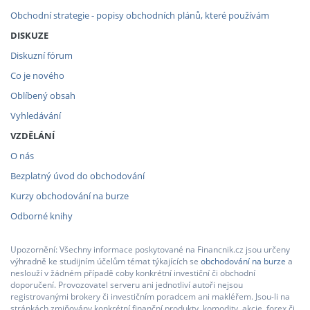
Obchodní strategie - popisy obchodních plánů, které používám
DISKUZE
Diskuzní fórum
Co je nového
Oblíbený obsah
Vyhledávání
VZDĚLÁNÍ
O nás
Bezplatný úvod do obchodování
Kurzy obchodování na burze
Odborné knihy
Upozornění: Všechny informace poskytované na Financnik.cz jsou určeny
výhradně ke studijním účelům témat týkajících se
obchodování na burze
a
neslouží v žádném případě coby konkrétní investiční či obchodní
doporučení. Provozovatel serveru ani jednotliví autoři nejsou
registrovanými brokery či investičním poradcem ani makléřem. Jsou-li na
stránkách zmiňovány konkrétní finanční produkty, komodity, akcie, forex či