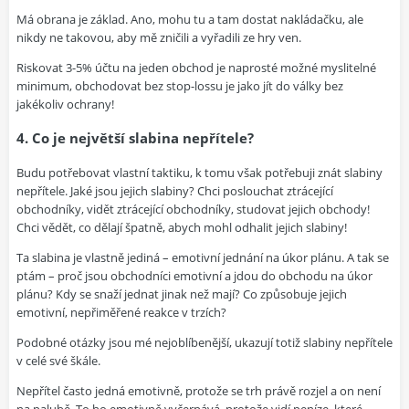
Má obrana je základ. Ano, mohu tu a tam dostat nakládačku, ale
nikdy ne takovou, aby mě zničili a vyřadili ze hry ven.
Riskovat 3-5% účtu na jeden obchod je naprosté možné myslitelné
minimum, obchodovat bez stop-lossu je jako jít do války bez
jakékoliv ochrany!
4. Co je největší slabina nepřítele?
Budu potřebovat vlastní taktiku, k tomu však potřebuji znát slabiny
nepřítele. Jaké jsou jejich slabiny? Chci poslouchat ztrácející
obchodníky, vidět ztrácející obchodníky, studovat jejich obchody!
Chci vědět, co dělají špatně, abych mohl odhalit jejich slabiny!
Ta slabina je vlastně jediná – emotivní jednání na úkor plánu. A tak se
ptám – proč jsou obchodníci emotivní a jdou do obchodu na úkor
plánu? Kdy se snaží jednat jinak než mají? Co způsobuje jejich
emotivní, nepřiměřené reakce v trzích?
Podobné otázky jsou mé nejoblíbenější, ukazují totiž slabiny nepřítele
v celé své škále.
Nepřítel často jedná emotivně, protože se trh právě rozjel a on není
na palubě. To ho emotivně vyčerpává, protože vidí peníze, které