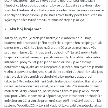
účet? Nezapomínejte, že i když většina nepřátel jsou lehkovážní
hlupáci, co jdou obchodovat aniž by se obtěžovali se stavbou nebo
snad backtestem jakéhokoliv plánu (a raději dávají na impulsní reakce
a pochybná doporučení), ještě stále zbývá hezký počet těch, kteří na
svých výhodách tvrdě pracují, minimálně stejně jako vy!
2. Jaký boj hrajeme?
Každý boj vyžaduje zcela jiné nástroje a v každém druhu boje
budeme mít proti sobě jiného nepřítele. Hrajeme hru scalpingu? Pak
si musíme položit, kdo jsou naši protihráči a co asi mají nebo vědí
proti nám. Jsme běžní intradenní obchodníci? Na jaké úrovni tedy
hrajeme – spekulujeme pro pár stovek rychlých profitů, nebo velké
intradenní pohyby? Ať je to jedno nebo druhé – jaké nástroje
používáme my a jaké asi naši nepřátelé? Je něco, čím bychom je mohli
v trhu stopovat? Nebo jsme snad denní poziční obchodníci? Jaké jsou
nástroje dalších denních obchodníků a jak mohu obstát proti
takovým? Pro odpovědi není často třeba chodit daleko. Stačí si projít
diskuzi na finančníkovi a vědět, co kdo asi dělá. Zde můžete poznat
řadu těch, který vedou boj na stejném bitevním poli jako vy, avšak
stojí proti vám... Jenom malá nápověda: jsem intradenní obchodník s
indikátorem CCI a vím, že proti mně stojí obří množství obchodníků
systému WoodiesCCI. A tak rád kladu otázku: existuje způsob, jak se