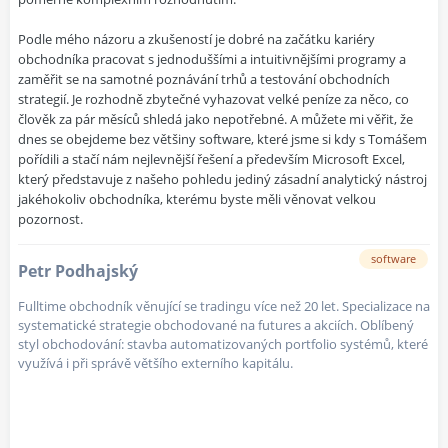
Podle mého názoru a zkušeností je dobré na začátku kariéry
obchodníka pracovat s jednoduššími a intuitivnějšími programy a
zaměřit se na samotné poznávání trhů a testování obchodních
strategií. Je rozhodně zbytečné vyhazovat velké peníze za něco, co
člověk za pár měsíců shledá jako nepotřebné. A můžete mi věřit, že
dnes se obejdeme bez většiny software, které jsme si kdy s Tomášem
pořídili a stačí nám nejlevnější řešení a především Microsoft Excel,
který představuje z našeho pohledu jediný zásadní analytický nástroj
jakéhokoliv obchodníka, kterému byste měli věnovat velkou
pozornost.
software
Petr Podhajský
Fulltime obchodník věnující se tradingu více než 20 let. Specializace na
systematické strategie obchodované na futures a akciích. Oblíbený
styl obchodování: stavba automatizovaných portfolio systémů, které
využívá i při správě většího externího kapitálu.