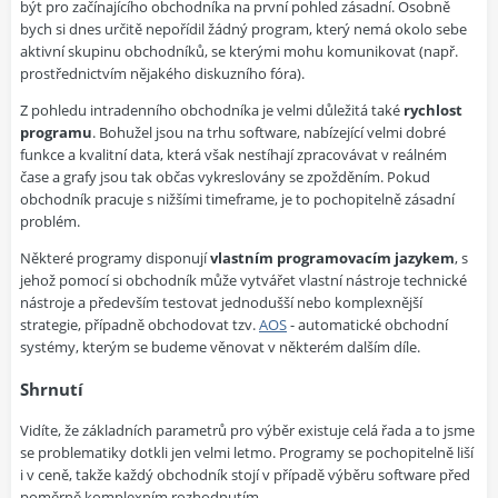
být pro začínajícího obchodníka na první pohled zásadní. Osobně
bych si dnes určitě nepořídil žádný program, který nemá okolo sebe
aktivní skupinu obchodníků, se kterými mohu komunikovat (např.
prostřednictvím nějakého diskuzního fóra).
Z pohledu intradenního obchodníka je velmi důležitá také
rychlost
programu
. Bohužel jsou na trhu software, nabízející velmi dobré
funkce a kvalitní data, která však nestíhají zpracovávat v reálném
čase a grafy jsou tak občas vykreslovány se zpožděním. Pokud
obchodník pracuje s nižšími timeframe, je to pochopitelně zásadní
problém.
Některé programy disponují
vlastním programovacím jazykem
, s
jehož pomocí si obchodník může vytvářet vlastní nástroje technické
nástroje a především testovat jednodušší nebo komplexnější
strategie, případně obchodovat tzv.
AOS
- automatické obchodní
systémy, kterým se budeme věnovat v některém dalším díle.
Shrnutí
Vidíte, že základních parametrů pro výběr existuje celá řada a to jsme
se problematiky dotkli jen velmi letmo. Programy se pochopitelně liší
i v ceně, takže každý obchodník stojí v případě výběru software před
poměrně komplexním rozhodnutím.