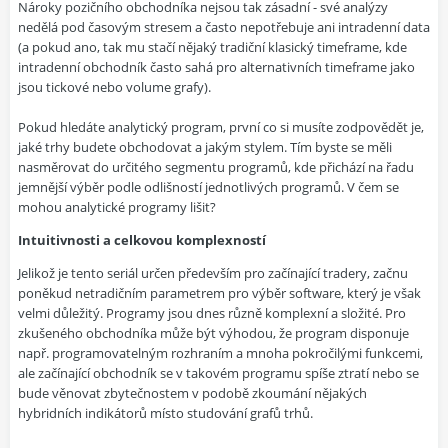
Nároky pozičního obchodníka nejsou tak zásadní - své analýzy
nedělá pod časovým stresem a často nepotřebuje ani intradenní data
(a pokud ano, tak mu stačí nějaký tradiční klasický timeframe, kde
intradenní obchodník často sahá pro alternativních timeframe jako
jsou tickové nebo volume grafy).
Pokud hledáte analytický program, první co si musíte zodpovědět je,
jaké trhy budete obchodovat a jakým stylem. Tím byste se měli
nasměrovat do určitého segmentu programů, kde přichází na řadu
jemnější výběr podle odlišností jednotlivých programů. V čem se
mohou analytické programy lišit?
Intuitivnosti a celkovou komplexností
Jelikož je tento seriál určen především pro začínající tradery, začnu
poněkud netradičním parametrem pro výběr software, který je však
velmi důležitý. Programy jsou dnes různě komplexní a složité. Pro
zkušeného obchodníka může být výhodou, že program disponuje
např. programovatelným rozhraním a mnoha pokročilými funkcemi,
ale začínající obchodník se v takovém programu spíše ztratí nebo se
bude věnovat zbytečnostem v podobě zkoumání nějakých
hybridních indikátorů místo studování grafů trhů.