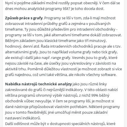
Nyní si pojďme základní možné rozdíly popsat obecněji. V čem dál se
dnes mohou analytické programy lišit? Je toho docela dost.
Způsob práce s grafy
. Programy se liší v tom, zda-li mají možnost
zobrazovat intradenní průběhy grafů a zejména v používaných
timeframe. Ty jsou důležité především pro intradenní obchodníky -
programy se liší v tom, jaké alternativní timeframe dokáží zobrazovat.
Běžným základem jsou klasické timeframe jako tří minutový,
hodinový, denní atd. Řada intradenních obchodníků pracuje ale s tzv.
alternativními grafy. Jsou to například volume grafy nebo tick grafy,
ale existují i další jako např. range grafy. Vesměs jsou to grafy, které
nejsou závislé na čase, ale úsečky jsou vykreslovány v závislosti na
aktivitě trhu. Poměrně důležitou vlastností je možnost zobrazit si více
grafů najednou, což umí také většina, ale nikoliv všechny software.
Nabídka nástrojů technické analýzy
jako jsou různé linky
zakreslované do grafů či nejrůznější indikátory. V této oblasti nabízí
většina programů ohromný výběr nástrojů, z nichž 99% běžný
obchodník vůbec nevyužije. V čem se programy liší, je možnost si
dané nástroje přizpůsobovat vlastním potřebám. Některé programy
jsou v tomto flexibilnější, jiné umožňují měnit pouze základní
nastavení indikátorů.
Další odlišnost může být v dostupnosti speciálních nástrojů, které