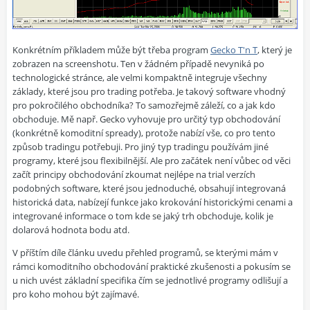
Konkrétním příkladem může být třeba program
Gecko T'n T
, který je
zobrazen na screenshotu. Ten v žádném případě nevyniká po
technologické stránce, ale velmi kompaktně integruje všechny
základy, které jsou pro trading potřeba. Je takový software vhodný
pro pokročilého obchodníka? To samozřejmě záleží, co a jak kdo
obchoduje. Mě např. Gecko vyhovuje pro určitý typ obchodování
(konkrétně komoditní spready), protože nabízí vše, co pro tento
způsob tradingu potřebuji. Pro jiný typ tradingu používám jiné
programy, které jsou flexibilnější. Ale pro začátek není vůbec od věci
začít principy obchodování zkoumat nejlépe na trial verzích
podobných software, které jsou jednoduché, obsahují integrovaná
historická data, nabízejí funkce jako krokování historickými cenami a
integrované informace o tom kde se jaký trh obchoduje, kolik je
dolarová hodnota bodu atd.
V příštím díle článku uvedu přehled programů, se kterými mám v
rámci komoditního obchodování praktické zkušenosti a pokusím se
u nich uvést základní specifika čím se jednotlivé programy odlišují a
pro koho mohou být zajímavé.