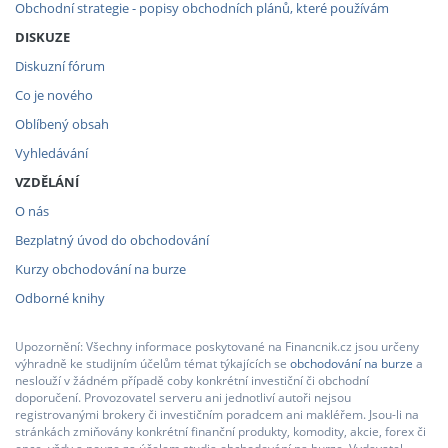
Obchodní strategie - popisy obchodních plánů, které používám
DISKUZE
Diskuzní fórum
Co je nového
Oblíbený obsah
Vyhledávání
VZDĚLÁNÍ
O nás
Bezplatný úvod do obchodování
Kurzy obchodování na burze
Odborné knihy
Upozornění: Všechny informace poskytované na Financnik.cz jsou určeny
výhradně ke studijním účelům témat týkajících se
obchodování na burze
a
neslouží v žádném případě coby konkrétní investiční či obchodní
doporučení. Provozovatel serveru ani jednotliví autoři nejsou
registrovanými brokery či investičním poradcem ani makléřem. Jsou-li na
stránkách zmiňovány konkrétní finanční produkty, komodity, akcie, forex či