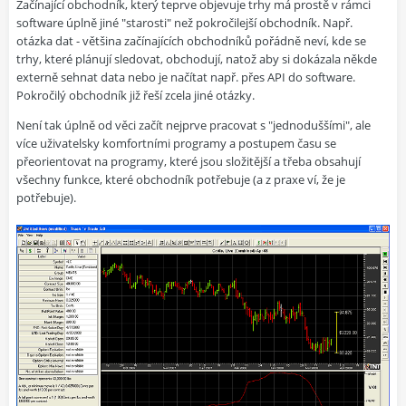
Začínající obchodník, který teprve objevuje trhy má prostě v rámci
software úplně jiné "starosti" než pokročilejší obchodník. Např.
otázka dat - většina začínajících obchodníků pořádně neví, kde se
trhy, které plánují sledovat, obchodují, natož aby si dokázala někde
externě sehnat data nebo je načítat např. přes API do software.
Pokročilý obchodník již řeší zcela jiné otázky.
Není tak úplně od věci začít nejprve pracovat s "jednoduššími", ale
více uživatelsky komfortními programy a postupem času se
přeorientovat na programy, které jsou složitější a třeba obsahují
všechny funkce, které obchodník potřebuje (a z praxe ví, že je
potřebuje).