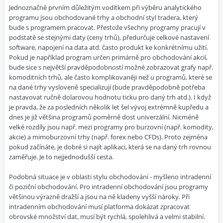
Jednoznačně prvním důležitým vodítkem při výběru analytického
programu jsou obchodované trhy a obchodní styl tradera, který
bude s programem pracovat. Přestože všechny programy pracují v
podstatě se stejnými daty (ceny trhů), předurčuje celkové nastavení
software, napojení na data atd. často produkt ke konkrétnímu užití.
Pokud je například program určen primárně pro obchodování akcií,
bude sice s největší pravděpodobností možné zobrazovat grafy např.
komoditních trhů, ale často komplikovaněji než u programů, které se
na dané trhy vysloveně specializují (bude pravděpodobně potřeba
nastavovat ručně dolarovou hodnotu ticku pro daný trh atd.). I když
je pravda, že za posledních několik let šel vývoj extrémně kupředu a
dnes je již většina programů poměrně dost univerzální. Nicméně
velké rozdíly jsou např. mezi programy pro burzovní (např. komodity,
akcie) a mimoburzovní trhy (např. forex nebo CFDs). Proto zejména
pokud začínáte, je dobré si najít aplikaci, která se na daný trh rovnou
zaměřuje. Je to nejjednodušší cesta.
Podobná situace je v oblasti stylu obchodování - myšleno intradenní
či poziční obchodování. Pro intradenní obchodování jsou programy
většinou výrazně dražší a jsou na ně kladeny vyšší nároky. Při
intradenním obchodování musí platforma dokázat zpracovat
obrovské množství dat, musí být rychlá, spolehlivá a velmi stabilní.