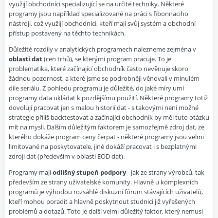
využijí obchodníci specializující se na určité techniky. Některé
programy jsou například specializované na práci s fibonnaciho
nástroji, což využijí obchodníci, kteří mají svůj systém a obchodní
přístup postavený na těchto technikách.
Důležité rozdíly v analytických programech nalezneme zejména v
oblasti dat
(cen trhů), se kterými program pracuje. To je
problematika, které začínající obchodník často nevěnuje skoro
žádnou pozornost, a které jsme se podrobněji věnovali v minulém
díle seriálu. Z pohledu programu je důležité, do jaké míry umí
programy data ukládat k pozdějšímu použití. Některé programy totiž
dovolují pracovat jen s malou historií dat - s takovými není možné
strategie příliš backtestovat a začínající obchodník by měl tuto otázku
mít na mysli. Dalším důležitým faktorem je samozřejmě zdroj dat, ze
kterého dokáže program ceny čerpat - některé programy jsou velmi
limitované na poskytovatele, jiné dokáží pracovat i s bezplatnými
zdroji dat (především v oblasti EOD dat).
Programy mají
odlišný stupeň podpory
- jak ze strany výrobců, tak
především ze strany uživatelské komunity. Hlavně u komplexních
programů je výhodou rozsáhlé diskuzní fórum stávajících uživatelů,
kteří mohou poradit a hlavně poskytnout studnici již vyřešených
problémů a dotazů. Toto je další velmi důležitý faktor, který nemusí