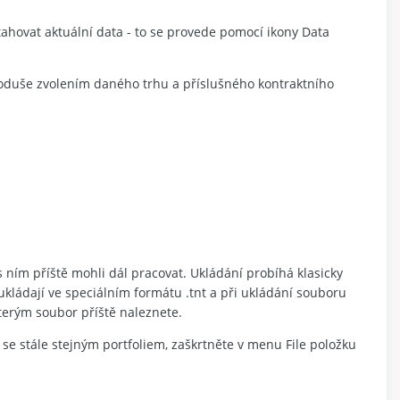
stahovat aktuální data - to se provede pomocí ikony Data
noduše zvolením daného trhu a příslušného kontraktního
e s ním příště mohli dál pracovat. Ukládání probíhá klasicky
ukládají ve speciálním formátu .tnt a při ukládání souboru
kterým soubor příště naleznete.
at se stále stejným portfoliem, zaškrtněte v menu File položku