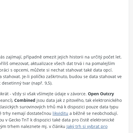
 zajímají, případně omezit jejich historii na určitý počet let.
říliš omezovat, aktualizace všech dat trvá i na pomalejším
práci s opcemi, můžete si nechat stahovat také data opcí.
 stahovat. Je-li políčko zaškrtnuto, budou se data stahovat ve
desetinný tvar (např. 9,5).
rát - vždy si však všímejte údaje v závorce.
Open Outcry
seancí),
Combined
jsou data jak z pitového, tak elektronického
 klasických surovinových trhů má k dispozici pouze data typu
ké trhy nemají dostatečnou
likviditu
a běžně se neobchodují.
v Gecko TnT k dispozici také data pro čistě elektronické
ovým trhem naleznete mj. v článku
Jaký trh si vybrat pro