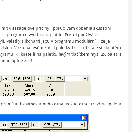
 mít v zásadě dvě příčiny - pokud vám doběhla zkušební
o si program u výrobce zaplatíte. Pokud používáte
li. Paletky s ikonami jsou v programu modulární - lze je
vislou čárku na levém konci paletky, lze - při stále stisknutém
ogramu. Kliknete-li na paletku levým tlačítkem myši 2x, paletka
 nebo úplně zavřít.
e přemístí do samostatného okna. Pokud okno uzavřete, paleta