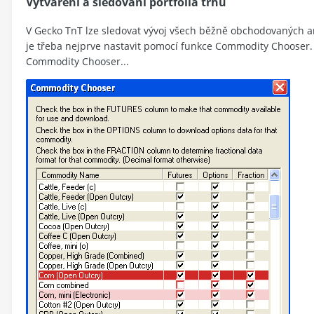
Vytváření a sledování portfolia trhů
V Gecko TnT lze sledovat vývoj všech běžně obchodovaných ame
je třeba nejprve nastavit pomocí funkce Commodity Chooser
Commodity Chooser...