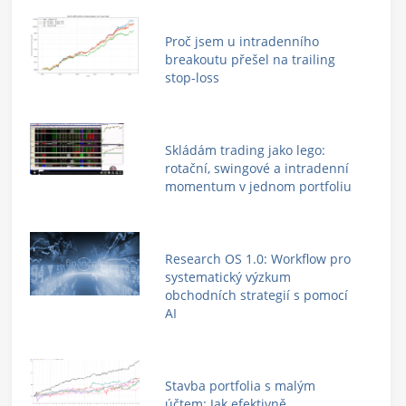
Proč jsem u intradenního
breakoutu přešel na trailing
stop-loss
Skládám trading jako lego:
rotační, swingové a intradenní
momentum v jednom portfoliu
Research OS 1.0: Workflow pro
systematický výzkum
obchodních strategií s pomocí
AI
Stavba portfolia s malým
účtem: Jak efektivně