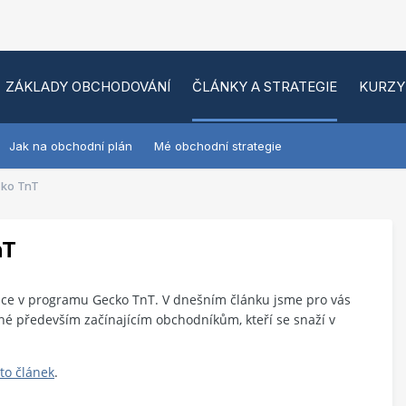
ZÁKLADY OBCHODOVÁNÍ
ČLÁNKY A STRATEGIE
KURZY
Jak na obchodní plán
Mé obchodní strategie
ecko TnT
nT
áce v programu Gecko TnT. V dnešním článku jsme pro vás
ené především začínajícím obchodníkům, kteří se snaží v
to článek
.