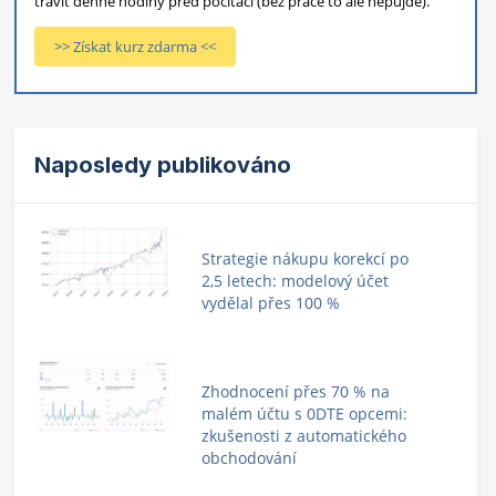
trávit denně hodiny před počítači (bez práce to ale nepůjde).
>> Získat kurz zdarma <<
Naposledy publikováno
Strategie nákupu korekcí po
2,5 letech: modelový účet
vydělal přes 100 %
Zhodnocení přes 70 % na
malém účtu s 0DTE opcemi:
zkušenosti z automatického
obchodování