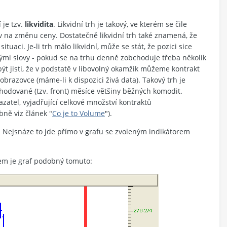
 je tzv.
likvidita
. Likvidní trh je takový, ve kterém se čile
v na změnu ceny. Dostatečně likvidní trh také znamená, že
tuaci. Je-li trh málo likvidní, může se stát, že pozici sice
Jinými slovy - pokud se na trhu denně zobchoduje třeba několik
 být jisti, že v podstatě v libovolný okamžik můžeme kontrakt
brazovce (máme-li k dispozici živá data). Takový trh je
chodované (tzv. front) měsíce většiny běžných komodit.
zatel, vyjadřující celkové množství kontraktů
ně viz článek "
Co je to Volume
").
o. Nejsnáze to jde přímo v grafu se zvoleným indikátorem
m je graf podobný tomuto: