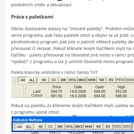
posledních změn a aktualizací.
Práce s paletkami
Občas dostáváme dotazy na "zmizelé paletky". Problém může
verze programu, pak řada paletek zmizí a objeví se až poté, c
plnohodnotný program, pak jste si patrně některé paletky skry
přesouvat či skrývat. Pokud kliknete levým tlačítkem myši na s
tlačítku - paletu přesouvat na libovolné jiné místo v rámci pr
"vyskočí" z programu a lze ji umístit libovolně mimo program
Paleta klasicky umístěná v rámci Gecko TnT:
Pokud na paletku 2x klikneme levým tlačítkem myší, paleta s
z programu úplně zmizí: