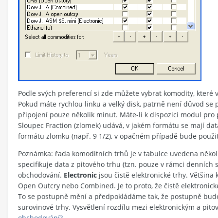
Podle svých preferencí si zde můžete vybrat komodity, které vás
Pokud máte rychlou linku a velký disk, patrně není důvod se p
připojení pouze několik minut. Máte-li k dispozici modul pro 
Sloupec Fraction (zlomek) udává, v jakém formátu se mají data
formátu zlomku (např. 9 1/2), v opačném případě bude použit 
Poznámka: řada komoditních trhů je v tabulce uvedena několik
specifikuje data z pitového trhu (tzn. pouze v rámci denních 
obchodování.
Electronic
jsou čistě elektronické trhy. Většina
Open Outcry nebo Combined. Je to proto, že čistě elektronic
To se postupně mění a předpokládáme tak, že postupně budou 
surovinové trhy. Vysvětlení rozdílu mezi elektronickým a pit
obchodování?