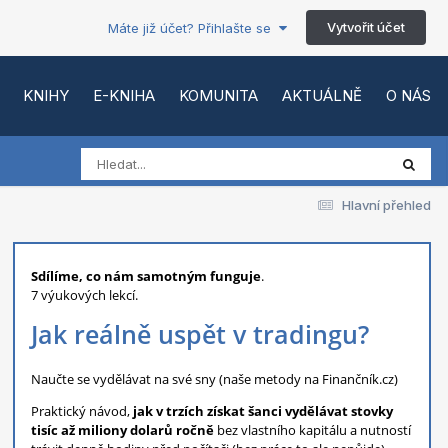
Vytvořit účet
Máte již účet? Přihlašte se
KNIHY
E-KNIHA
KOMUNITA
AKTUÁLNĚ
O NÁS
Hlavní přehled
Sdílíme, co nám samotným funguje
.
7 výukových lekcí.
Jak reálně uspět v tradingu?
Naučte se vydělávat na své sny (naše metody na Finančník.cz)
Praktický návod,
jak v trzích získat šanci vydělávat stovky
tisíc až miliony dolarů ročně
bez vlastního kapitálu a nutností