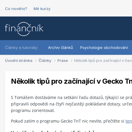
Co nového?
Mé kurzy
Články a tutoriály:
Archiv článků
Psychologie obchodování
Úvodní stránka
Články
Praxe
Několik tipů pro začínající v G
Několik tipů pro začínající v Gecko T
S Tomášem dostáváme na setkání řadu dotazů, týkající se pr
připravili odpovědi na čtyři nejčastěji pokládané dotazy, urč
programu zorientovat.
Pokud zatím o programu Gecko TnT nic nevíte, přečtěte si
ten