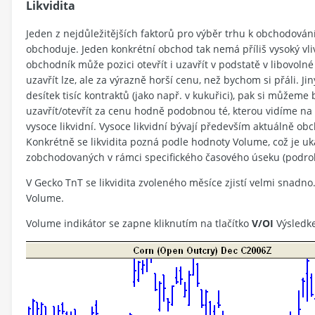
Likvidita
Jeden z nejdůležitějších faktorů pro výběr trhu k obchodování
obchoduje. Jeden konkrétní obchod tak nemá příliš vysoký vli
obchodník může pozici otevřít i uzavřít v podstatě v libovolné si
uzavřít lze, ale za výrazně horší cenu, než bychom si přáli. 
desítek tisíc kontraktů (jako např. v kukuřici), pak si můžeme
uzavřít/otevřít za cenu hodně podobnou té, kterou vidíme na o
vysoce likvidní. Vysoce likvidní bývají především aktuálně ob
Konkrétně se likvidita pozná podle hodnoty Volume, což je uka
zobchodovaných v rámci specifického časového úseku (podrob
V Gecko TnT se likvidita zvoleného měsíce zjistí velmi snadn
Volume.
Volume indikátor se zapne kliknutím na tlačítko
V/OI
Výsledke