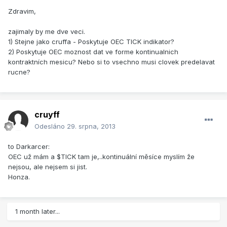
Zdravim,
zajimaly by me dve veci.
1) Stejne jako cruffa - Poskytuje OEC TICK indikator?
2) Poskytuje OEC moznost dat ve forme kontinualnich
kontraktních mesicu? Nebo si to vsechno musi clovek predelavat
rucne?
cruyff
Odesláno
29. srpna, 2013
to Darkarcer:
OEC už mám a $TICK tam je,..kontinuální měsíce myslím že
nejsou, ale nejsem si jist.
Honza.
1 month later...