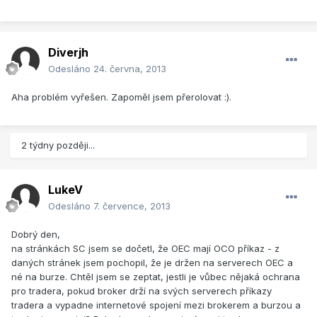
Diverjh
Odesláno
24. června, 2013
Aha problém vyřešen. Zapoměl jsem přerolovat :).
2 týdny později...
LukeV
Odesláno
7. července, 2013
Dobrý den,
na stránkách SC jsem se dočetl, že OEC mají OCO příkaz - z
daných stránek jsem pochopil, že je držen na serverech OEC a
né na burze. Chtěl jsem se zeptat, jestli je vůbec nějaká ochrana
pro tradera, pokud broker drží na svých serverech příkazy
tradera a vypadne internetové spojení mezi brokerem a burzou a