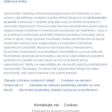
Odborné knihy
Upozornění: Všechny informace poskytované na Financnik.cz jsou
určeny výhradně ke studijním účelům témat týkajících se
obchodování
na burze
a neslouží v žádném případě coby konkrétní investiční či
obchodní doporučení. Provozovatel serveru ani jednotliví autoři nejsou
registrovanými brokery či investičním poradcem ani makléřem. Jsou-li
na stránkách zmiňovány konkrétní finanční produkty, komodity, akcie,
forex či opce, vždy a pouze za účelem studia obchodování na burze.
Vydavatel serveru není zodpovědný za konkrétní rozhodnutí
jednotlivých uživatelů. Burzovní obchodování a investování s
finančními instrumenty (a komoditami obzvláště) je vysoce rizikové.
Rozhodnutí obchodovat komodity a akcie je odpovědností každého
jednotlivce a jedině on sám nese za svá rozhodnutí plnou
odpovědnost. Nikdy se nepouštějte do obchodů, jejichž podstatě plně
nerozumíte. Pamatujte, že burza má svá pravidla, kterým je třeba
porozumět, než začnu riskovat své vlastní peníze!
Zásady ochrany osobních údajů
Cookies na serveru
Financnik.cz
Všeobecné smluvní podmínky užívání on-line
kurzů
Obchodní podmínky účastni na kurzu a konferenci
Kontaktujte nás
Cookies
Powered by Invision Community