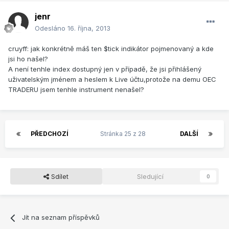
jenr
Odesláno
16. října, 2013
cruyff: jak konkrétně máš ten $tick indikátor pojmenovaný a kde
jsi ho našel?
A není tenhle index dostupný jen v případě, že jsi přihlášený
uživatelským jménem a heslem k Live účtu,protože na demu OEC
TRADERU jsem tenhle instrument nenašel?
PŘEDCHOZÍ
Stránka 25 z 28
DALŠÍ
Sdílet
Sledující
0
Jít na seznam příspěvků