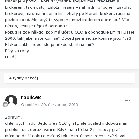
trader je v pozici? Pokud vypadne spojení mezi traderem a
brokerem, tak existují záložní řešení - náhradní připojení, zavolat
brokerovi, maximální denní limit ztráty po kterém broker zruší mé
pozice apod. Ale když to vypadne mezi traderem a burzou? Víte
někdo, jestli je nějaká ochrana?
Pokud je zde někdo, kdo má účet u OEC a obchoduje Emini Russel
2000, tak jaké máte komise? Dočetl jsem se, že komise jsou 4,9$
RT/kontrakt - nebo jste je někdo stáhl na míň?
Díky za rady.
Lukáš
4 týdny později...
raulicek
Odesláno
30. července, 2013
Zdravím,
chtěl bych radu. Jedu přes OEC grafy, ale poslední dobou mám
problém se zobrazováním. Když mám třeba 2 minutový graf a
mám ho delší dobu otevřený tak se mi časem začne zvětšovat