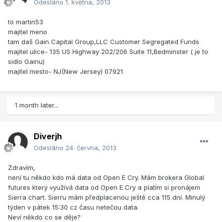
Odesláno
1. května, 2013
to martin53
majitel meno
tam daš Gain Capital Group,LLC Customer Segregated Funds
majitel ulice- 135 US Highway 202/206 Suite 11,Bedminster ( je to
sídlo Gainu)
majitel mesto- NJ(New Jersey) 07921
1 month later...
Diverjh
Odesláno
24. června, 2013
Zdravím,
není tu někdo kdo má data od Open E Cry. Mám brokera Global
futures který využívá data od Open E Cry a platím si pronájem
Sierra chart. Sierru mám předplacenou ještě cca 115 dní. Minulý
týden v pátek 15:30 cz času netečou data.
Neví někdo co se děje?