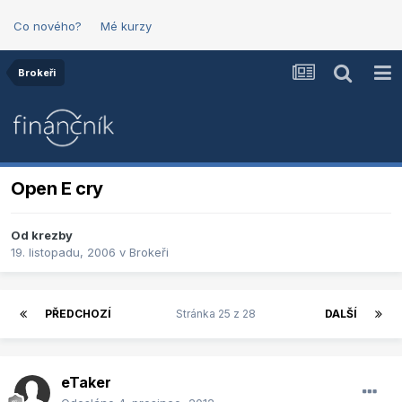
Co nového?
Mé kurzy
Brokeři
Open E cry
Od
krezby
19. listopadu, 2006
v
Brokeři
PŘEDCHOZÍ
Stránka 25 z 28
DALŠÍ
eTaker