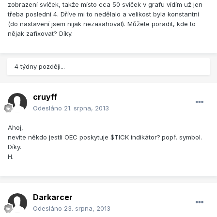
zobrazení svíček, takže místo cca 50 svíček v grafu vídím už jen
třeba poslední 4. Dříve mi to nedělalo a velikost byla konstantní
(do nastavení jsem nijak nezasahoval). Můžete poradit, kde to
nějak zafixovat? Díky.
4 týdny později...
cruyff
Odesláno
21. srpna, 2013
Ahoj,
nevíte někdo jestli OEC poskytuje $TICK indikátor?.popř. symbol.
Díky.
H.
Darkarcer
Odesláno
23. srpna, 2013