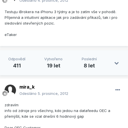
Odesláno
4. prosince, 2012
Testuju iBrokera na iPhonu 3 týdny a je to zatím vše v pohodě.
Příjemná a intuitivní aplikace jak pro zadávání příkazů, tak i pro
sledování otevřených pozic.
eTaker
Odpovědí
Vytvořeno
Poslední
411
19 let
8 let
mira_k
Odesláno
5. prosince, 2012
zdravím
info od zdroje pro všechny, kdo jedou na datafeedu OEC a
přemýšlí, kde se vzal dnešní 6 hodinový gap
Dear OEC Customer,