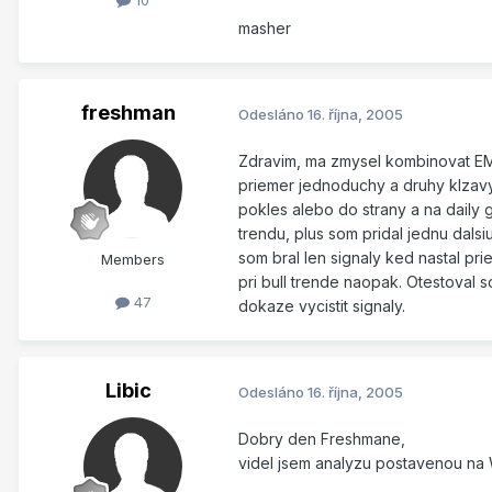
10
masher
freshman
Odesláno
16. října, 2005
Zdravim, ma zmysel kombinovat EMA
priemer jednoduchy a druhy klzavy.
pokles alebo do strany a na daily 
trendu, plus som pridal jednu dal
som bral len signaly ked nastal pr
Members
pri bull trende naopak. Otestoval
47
dokaze vycistit signaly.
Libic
Odesláno
16. října, 2005
Dobry den Freshmane,
videl jsem analyzu postavenou na