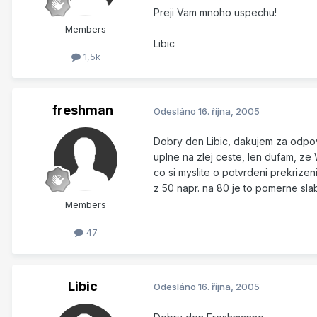
Preji Vam mnoho uspechu!
Members
Libic
1,5k
freshman
Odesláno
16. října, 2005
Dobry den Libic, dakujem za odpov
uplne na zlej ceste, len dufam, z
co si myslite o potvrdeni prekrizen
z 50 napr. na 80 je to pomerne slab
Members
47
Libic
Odesláno
16. října, 2005