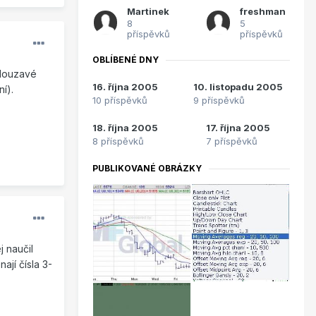
Martinek
freshman
8
5
příspěvků
příspěvků
OBLÍBENÉ DNY
klouzavé
16. října 2005
10. listopadu 2005
í).
10 příspěvků
9 příspěvků
18. října 2005
17. října 2005
8 příspěvků
7 příspěvků
PUBLIKOVANÉ OBRÁZKY
 naučil
ají čísla 3-