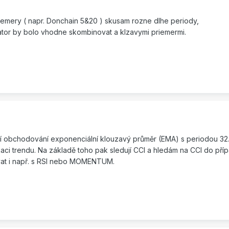
emery ( napr. Donchain 5&20 ) skusam rozne dlhe periody,
kator by bolo vhodne skombinovat a klzavymi priemermi.
í obchodování exponenciální klouzavý průměr (EMA) s periodou 32
kaci trendu. Na základě toho pak sledují CCI a hledám na CCI do př
vat i např. s RSI nebo MOMENTUM.