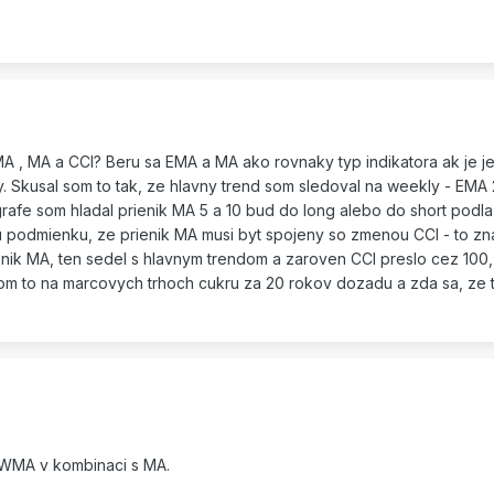
 , MA a CCI? Beru sa EMA a MA ako rovnaky typ indikatora ak je j
 Skusal som to tak, ze hlavny trend som sledoval na weekly - EMA 2
grafe som hladal prienik MA 5 a 10 bud do long alebo do short podl
siu podmienku, ze prienik MA musi byt spojeny so zmenou CCI - to z
ienik MA, ten sedel s hlavnym trendom a zaroven CCI preslo cez 100, 
 som to na marcovych trhoch cukru za 20 rokov dozadu a zda sa, ze 
 WMA v kombinaci s MA.