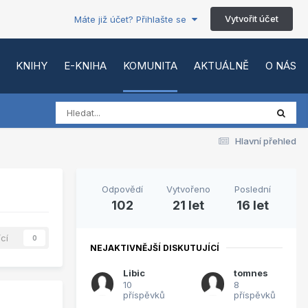
Vytvořit účet
Máte již účet? Přihlašte se
KNIHY
E-KNIHA
KOMUNITA
AKTUÁLNĚ
O NÁS
Hlavní přehled
Odpovědí
Vytvořeno
Poslední
102
21 let
16 let
ící
0
NEJAKTIVNĚJŠÍ DISKUTUJÍCÍ
Libic
tomnes
10
8
příspěvků
příspěvků