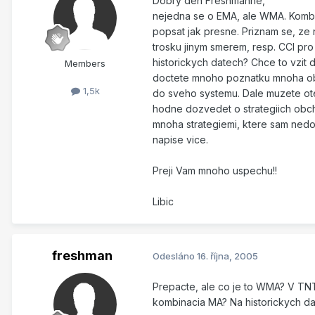
Dobry den Freshmanne,
nejedna se o EMA, ale WMA. Kombi
popsat jak presne. Priznam se, ze 
trosku jinym smerem, resp. CCI pro
historickych datech? Chce to vzit d
Members
doctete mnoho poznatku mnoha obcho
1,5k
do sveho systemu. Dale muzete ot
hodne dozvedet o strategiich obchod
mnoha strategiemi, ktere sam nedo
napise vice.
Preji Vam mnoho uspechu!!
Libic
freshman
Odesláno
16. října, 2005
Prepacte, ale co je to WMA? V TNT,
kombinacia MA? Na historickych data