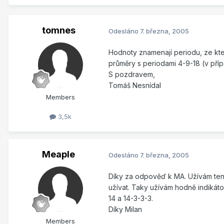
tomnes
Odesláno
7. března, 2005
Hodnoty znamenají periodu, ze kte
průměry s periodami 4-9-18 (v příp
S pozdravem,
Tomáš Nesnídal
Members
3,5k
Meaple
Odesláno
7. března, 2005
Díky za odpověď k MA. Užívám tento
užívat. Taky užívám hodně indikáto
14 a 14-3-3-3.
Díky Milan
Members