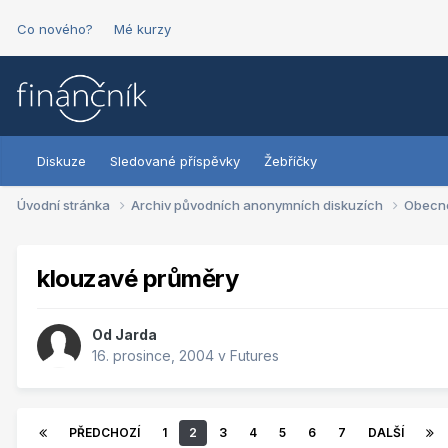
Co nového?
Mé kurzy
Diskuze
Sledované příspěvky
Žebříčky
Úvodní stránka
Archiv původních anonymních diskuzích
Obecn
klouzavé průměry
Od
Jarda
16. prosince, 2004
v
Futures
PŘEDCHOZÍ
1
2
3
4
5
6
7
DALŠÍ