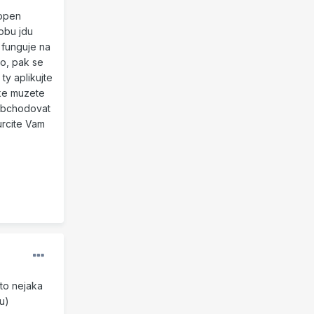
hopen
obu jdu
 funguje na
ho, pak se
ty aplikujte
ake muzete
 obchodovat
urcite Vam
 to nejaka
u)