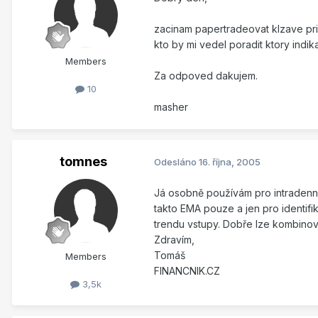
zacinam papertradeovat klzave pri
kto by mi vedel poradit ktory indi
Members
Za odpoved dakujem.
10
masher
tomnes
Odesláno
16. října, 2005
Já osobně používám pro intradenn
takto EMA pouze a jen pro identifi
trendu vstupy. Dobře lze kombino
Zdravím,
Tomáš
Members
FINANCNIK.CZ
3,5k