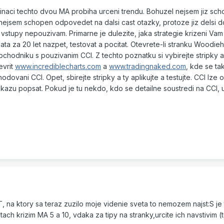
naci techto dvou MA probiha urceni trendu. Bohuzel nejsem jiz sc
nejsem schopen odpovedet na dalsi cast otazky, protoze jiz delsi d
 vstupy nepouzivam. Primarne je dulezite, jaka strategie krizeni Vam
ata za 20 let nazpet, testovat a pocitat. Otevrete-li stranku Woodie
dniku s pouzivanim CCI. Z techto poznatku si vybirejte stripky a 
evrit
www.incrediblecharts.com
a
www.tradingnaked.com
, kde se t
ovani CCI. Opet, sbirejte stripky a ty aplikujte a testujte. CCI lze
kazu popsat. Pokud je tu nekdo, kdo se detailne soustredi na CCI, 
 na ktory sa teraz zuzilo moje videnie sveta to nemozem najst:S je
ch krizim MA 5 a 10, vdaka za tipy na stranky,urcite ich navstivim (t