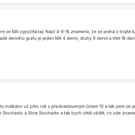
ré se MA vypočítávají. Např 4-9-18 znamená, že se jedná o trojité 
adě denního grafu je jeden MA 4 denní, druhý 9 denní a třetí 18 denn
 indikátor už přes rok s přednastaveným číslem 10 a tak jsem se jej
r Stochastic a Slow Stochastic a tak bych chtěl vědět, co zde znamen