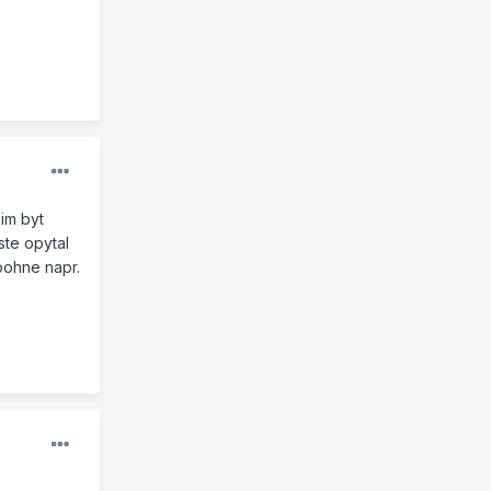
im byt
ste opytal
 pohne napr.