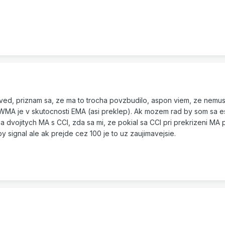
ed, priznam sa, ze ma to trocha povzbudilo, aspon viem, ze nemus
e WMA je v skutocnosti EMA (asi preklep). Ak mozem rad by som sa e
ia dvojitych MA s CCI, zda sa mi, ze pokial sa CCI pri prekrizeni MA
y signal ale ak prejde cez 100 je to uz zaujimavejsie.