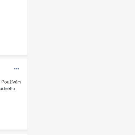
. Používám
ípadného