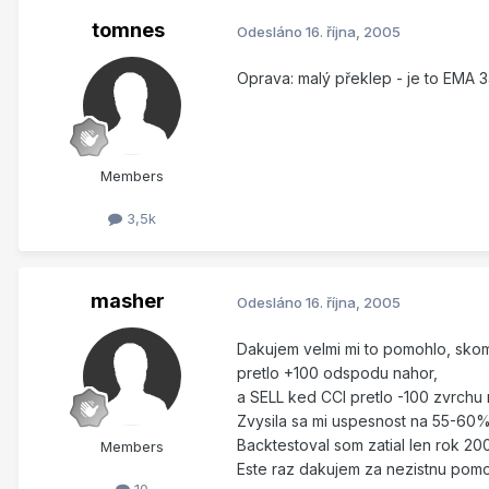
tomnes
Odesláno
16. října, 2005
Oprava: malý překlep - je to EMA 34
Members
3,5k
masher
Odesláno
16. října, 2005
Dakujem velmi mi to pomohlo, sko
pretlo +100 odspodu nahor,
a SELL ked CCI pretlo -100 zvrchu 
Zvysila sa mi uspesnost na 55-60% 
Backtestoval som zatial len rok 200
Members
Este raz dakujem za nezistnu pomo