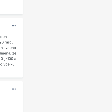
eden
6 rast ,
a hlavneho
namena, ze
0 , -100 a
to vcelku