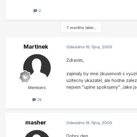
2
7 months later...
Martinek
Odesláno
16. října, 2005
Zdravim,
zajimaly by mne zkusenosti s vyuz
uzitecny ukazatel, ale hodne zalez
nejsem "uplne spokojeny". Jake jso
Members
2k
masher
Odesláno
16. října, 2005
Dobry den,