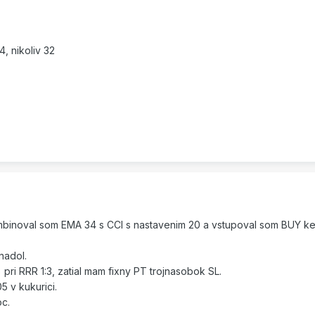
, nikoliv 32
mbinoval som EMA 34 s CCI s nastavenim 20 a vstupoval som BUY k
nadol.
pri RRR 1:3, zatial mam fixny PT trojnasobok SL.
5 v kukurici.
c.