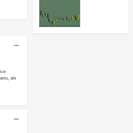
ice
ramu, ale