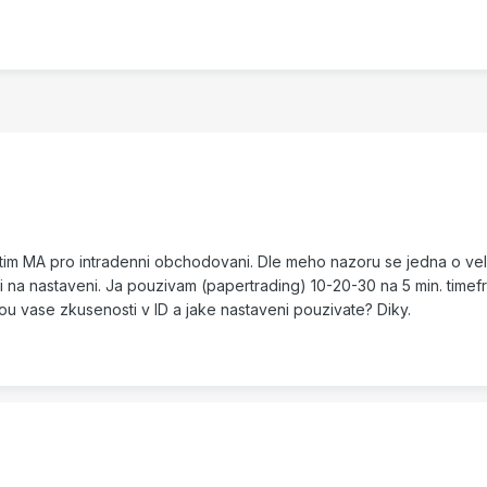
itim MA pro intradenni obchodovani. Dle meho nazoru se jedna o vel
i na nastaveni. Ja pouzivam (papertrading) 10-20-30 na 5 min. timef
u vase zkusenosti v ID a jake nastaveni pouzivate? Diky.