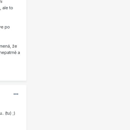
mi
 ale to
ive po
amená, že
 nepatrně a
 (tu) ;)