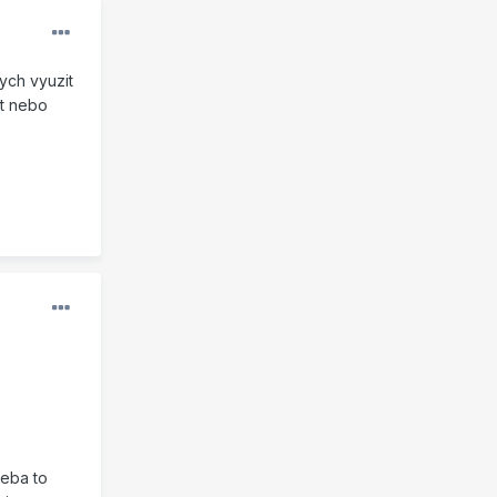
ych vyuzit
it nebo
řeba to