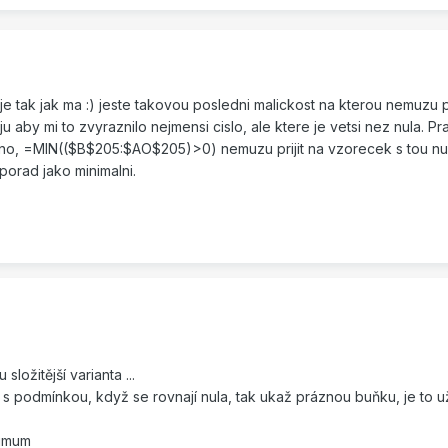
 tak jak ma :) jeste takovou posledni malickost na kterou nemuzu priji
aby mi to zvyraznilo nejmensi cislo, ale ktere je vetsi nez nula. Pr
o, =MIN(($B$205:$AO$205)>0) nemuzu prijit na vzorecek s tou nulou.
porad jako minimalni.
složitější varianta ...
 s podmínkou, když se rovnají nula, tak ukaž práznou buňku, je to u
nimum