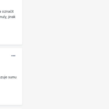
a označit
uly, jinak
razuje sumu