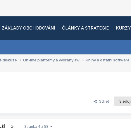
ZÁKLADY OBCHODOVÁNÍ
ČLÁNKY A STRATEGIE
KURZY
é diskuze
On-line platformy a vybraný sw
Knihy a ostatní software
Sdílet
Sleduj
LŠÍ
Stránka 4 z 58