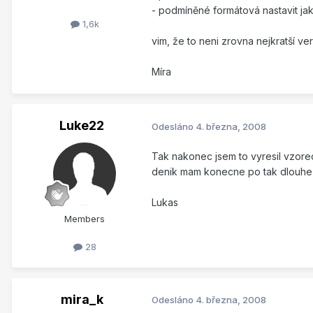
- podmíněné formátová nastavit ja
1,6k
vim, že to neni zrovna nejkratší ve
Míra
Luke22
Odesláno
4. března, 2008
Tak nakonec jsem to vyresil vzor
denik mam konecne po tak dlouhe d
Lukas
Members
28
mira_k
Odesláno
4. března, 2008