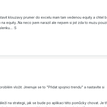
stavit klouzavy prumer do excelu mam tam vedenou equity a chtel b
 equity...Na neco jsem narazil ale nejsem si jist zda to muzu pouz
enku.... :S
roblém vložit. Jmenuje se to "Přidat spojnici trendu" a nastavíte si
Záleží na strategii, jak se bude po aplikaci této pomůcky chovat. Je t