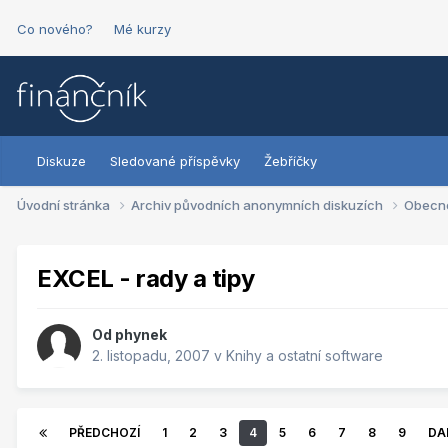
Co nového?
Mé kurzy
Diskuze
Sledované příspěvky
Žebříčky
Úvodní stránka
Archiv původních anonymních diskuzích
Obecn
EXCEL - rady a tipy
Od
phynek
2. listopadu, 2007
v
Knihy a ostatní software
PŘEDCHOZÍ
1
2
3
4
5
6
7
8
9
DA