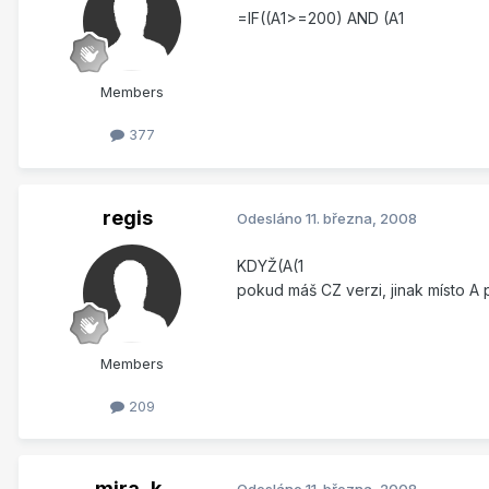
=IF((A1>=200) AND (A1
Members
377
regis
Odesláno
11. března, 2008
KDYŽ(A(1
pokud máš CZ verzi, jinak místo A 
Members
209
mira_k