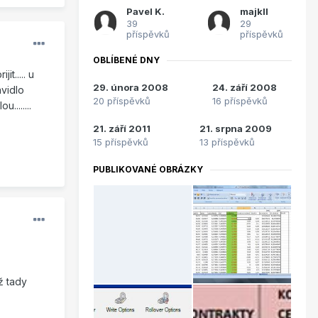
Pavel K.
majkll
39
29
příspěvků
příspěvků
OBLÍBENÉ DNY
t..... u
29. února 2008
24. září 2008
avidlo
20 příspěvků
16 příspěvků
.......
21. září 2011
21. srpna 2009
15 příspěvků
13 příspěvků
PUBLIKOVANÉ OBRÁZKY
ž tady