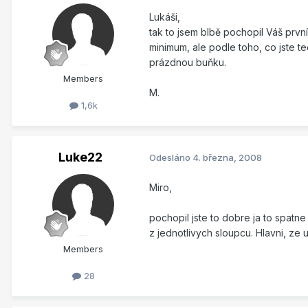
Lukáši,
tak to jsem blbě pochopil Váš prvn
minimum, ale podle toho, co jste t
prázdnou buňku.
Members
M.
1,6k
Luke22
Odesláno
4. března, 2008
Miro,
pochopil jste to dobre ja to spatn
z jednotlivych sloupcu. Hlavni, ze 
Members
28