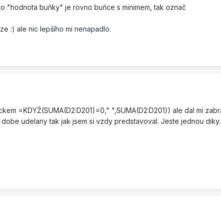
ko "hodnota buňky" je rovno buňce s minimem, tak označ
rze :) ale nic lepšího mi nenapadlo.
eckem =KDYŽ(SUMA(D2:D201)=0," ",SUMA(D2:D201)) ale dal mi zabra
obe udelany tak jak jsem si vzdy predstavoval. Jeste jednou diky.