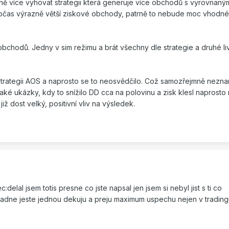
rně více vyhovat strategii která generuje více obchodů s vyrovnaný
čas výrazně větší ziskové obchody, patrně to nebude moc vhodné,
bchodů. Jedny v sim režimu a brát všechny dle strategie a druhé l
strategii AOS a naprosto se to neosvědčilo. Což samozřejmně nezn
aké ukázky, kdy to snížilo DD cca na polovinu a zisk klesl naprosto
 již dost velký, positivní vliv na výsledek.
delal jsem totis presne co jste napsal jen jsem si nebyl jist s ti co
dne jeste jednou dekuju a preju maximum uspechu nejen v tradingu..