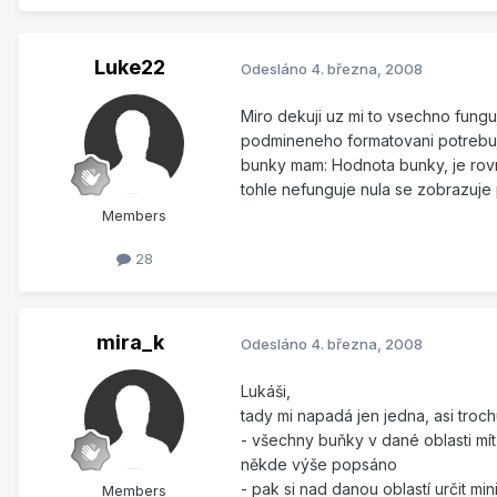
Luke22
Odesláno
4. března, 2008
Miro dekuji uz mi to vsechno funguje
podmineneho formatovani potrebuju 
bunky mam: Hodnota bunky, je rovn
tohle nefunguje nula se zobrazuje 
Members
28
mira_k
Odesláno
4. března, 2008
Lukáši,
tady mi napadá jen jedna, asi trochu 
- všechny buňky v dané oblasti mít
někde výše popsáno
- pak si nad danou oblastí určit mi
Members