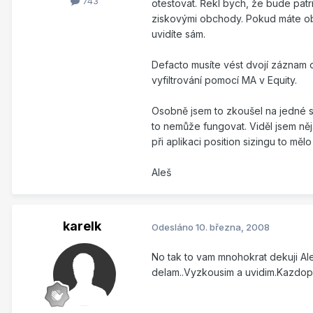
743
otestovat. Řekl bych, že bude pat
ziskovými obchody. Pokud máte ob
uvidíte sám.
Defacto musíte vést dvojí záznam o
vyfiltrování pomocí MA v Equity.
Osobně jsem to zkoušel na jedné 
to nemůže fungovat. Viděl jsem něj
při aplikaci position sizingu to mělo
Aleš
karelk
Odesláno
10. března, 2008
No tak to vam mnohokrat dekuji Alec:
delam..Vyzkousim a uvidim.Kazdopa