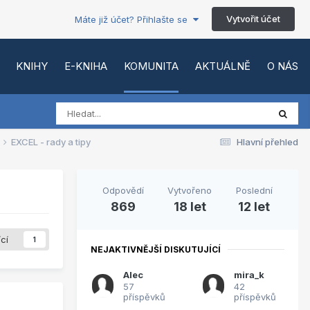
Vytvořit účet
Máte již účet? Přihlašte se
KNIHY
E-KNIHA
KOMUNITA
AKTUÁLNĚ
O NÁS
EXCEL - rady a tipy
Hlavní přehled
Odpovědí
Vytvořeno
Poslední
869
18 let
12 let
ící
1
NEJAKTIVNĚJŠÍ DISKUTUJÍCÍ
Alec
mira_k
57
42
příspěvků
příspěvků