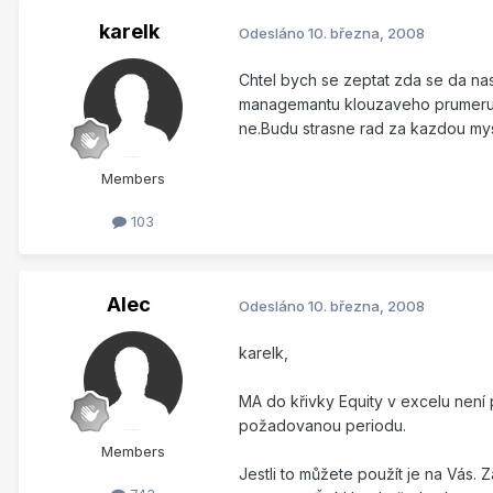
karelk
Odesláno
10. března, 2008
Chtel bych se zeptat zda se da na
managemantu klouzaveho prumeru na
ne.Budu strasne rad za kazdou mysl
Members
103
Alec
Odesláno
10. března, 2008
karelk,
MA do křivky Equity v excelu není p
požadovanou periodu.
Members
Jestli to můžete použít je na Vás. 