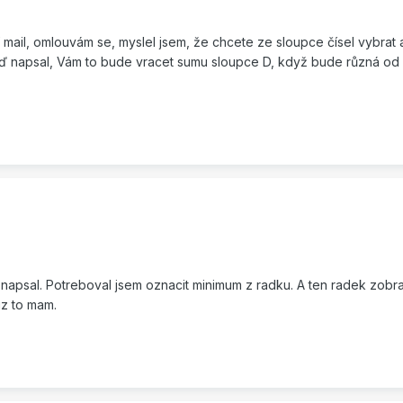
í mail, omlouvám se, myslel jsem, že chcete ze sloupce čísel vybrat 
eď napsal, Vám to bude vracet sumu sloupce D, když bude různá od n
e napsal. Potreboval jsem oznacit minimum z radku. A ten radek zob
uz to mam.