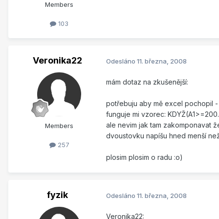
Members
103
Veronika22
Odesláno
11. března, 2008
mám dotaz na zkušenější:
potřebuju aby mě excel pochopil 
funguje mi vzorec: KDYŽ(A1>=200.....
ale nevim jak tam zakomponavat že
Members
dvoustovku napíšu hned menší než
257
plosim plosim o radu :o)
fyzik
Odesláno
11. března, 2008
Veronika22: