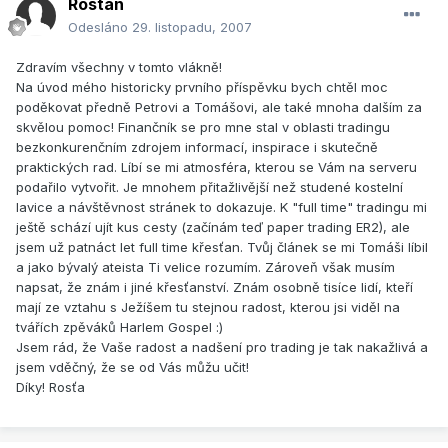
Rostan
Odesláno
29. listopadu, 2007
Zdravím všechny v tomto vlákně!
Na úvod mého historicky prvního příspěvku bych chtěl moc
poděkovat předně Petrovi a Tomášovi, ale také mnoha dalším za
skvělou pomoc! Finančník se pro mne stal v oblasti tradingu
bezkonkurenčním zdrojem informací, inspirace i skutečně
praktických rad. Líbí se mi atmosféra, kterou se Vám na serveru
podařilo vytvořit. Je mnohem přitažlivější než studené kostelní
lavice a návštěvnost stránek to dokazuje. K "full time" tradingu mi
ještě schází ujít kus cesty (začínám teď paper trading ER2), ale
jsem už patnáct let full time křesťan. Tvůj článek se mi Tomáši líbil
a jako bývalý ateista Ti velice rozumím. Zároveň však musím
napsat, že znám i jiné křesťanství. Znám osobně tisíce lidí, kteří
mají ze vztahu s Ježíšem tu stejnou radost, kterou jsi viděl na
tvářích zpěváků Harlem Gospel :)
Jsem rád, že Vaše radost a nadšení pro trading je tak nakažlivá a
jsem vděčný, že se od Vás můžu učit!
Díky! Rosťa