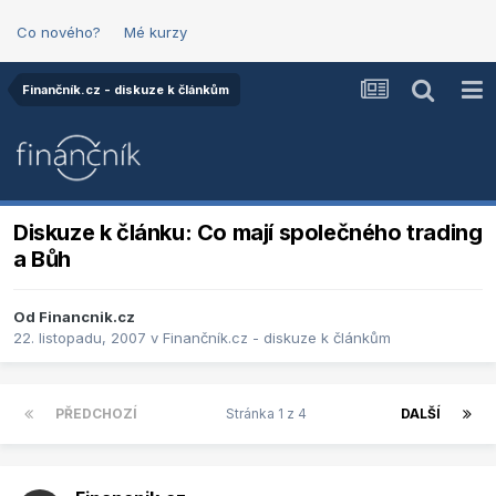
Co nového?
Mé kurzy
Finančník.cz - diskuze k článkům
Diskuze k článku: Co mají společného trading
a Bůh
Od
Financnik.cz
22. listopadu, 2007
v
Finančník.cz - diskuze k článkům
PŘEDCHOZÍ
Stránka 1 z 4
DALŠÍ