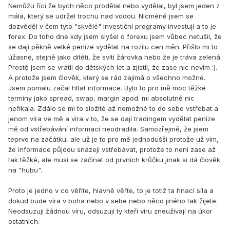
Nemůžu říci že bych něco prodělal nebo vydělal, byl jsem jeden z
mála, který se udržel trochu nad vodou. Nicméně jsem se
dozvěděl v čem tyto "skvělé" investiční programy investují a to je
forex. Do toho dne kdy jsem slyšel o forexu jsem vůbec netušil, že
se dají pěkně velké peníze vydělat na rozílu cen měn. Přišlo mi to
úžasné, stejně jako dítěti, že svítí žárovka nebo že je tráva zelená.
Prostě jsem se vrátil do dětských let a zjistil, že zase nic nevím :).
A protože jsem člověk, který se rád zajímá o všechno možné.
Jsem pomalu začal hltat informace. Bylo to pro mě moc těžké
termíny jako spread, swap, margin apod. mi absolutně nic
neříkala. Zdálo se mi to složité až nemožné to do sebe vstřebat a
jenom víra ve mě a víra v to, že se dají tradingem vydělat peníze
mě od vstřebávání informací neodradila. Samozřejmě, že jsem
teprve na začátku, ale už je to pro mě jednodušší protože už vím,
že informace půjdou snázeji vstřebávat, protože to není zase až
tak těžké, ale musí se začínat od prvních krůčku jinak si dá člověk
na "hubu".
Proto je jedno v co věříte, hlavně věřte, to je totiž ta hnací síla a
dokud bude víra v boha nebo v sebe nebo něco jiného tak žijete.
Neodsuzuji žádnou víru, odsuzují ty kteří víru zneužívají na úkor
ostatních.