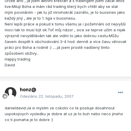
Určitě ano , já jsem aktivní křesťan a s tradingem jsem začal letos
live.Miluji Boha a mám rád trading který bych chtěl aby se stal
mým povoláním - jak tu již mnohokrát zaznělo, je to bussines jako
každý jiný , ale je to 1. liga v bussinesu.
Není lepší práce a pokud k tomu všemu je i požehnání od nejvyšší
moci tak to musí být ok.Toť můj názor , sice se teprve učím a nijak
výrazně nevydělávám tak ale vidím to jako dobrou cestu.Můžu
časem dospět k obchodování 3-4 hod. denně a více času věnovat
práci pro Boha a rodině :) .....já jsem prostě nadšený tímto
způsobem obživy...
Happy trading
David
honz@
Odesláno
22. listopadu, 2007
danieldavid:Ja si myslim ze cokoliv co te posiluje dosahnout
uspokojivych vysledku je dobre at uz je to buh nebo neco jineho
co ti pomaha je to dobre :)