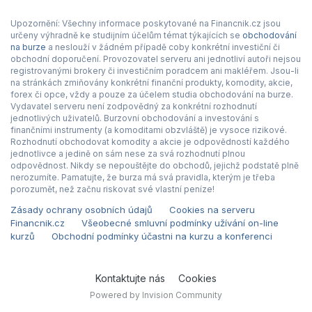
Upozornění: Všechny informace poskytované na Financnik.cz jsou
určeny výhradně ke studijním účelům témat týkajících se
obchodování
na burze
a neslouží v žádném případě coby konkrétní investiční či
obchodní doporučení. Provozovatel serveru ani jednotliví autoři nejsou
registrovanými brokery či investičním poradcem ani makléřem. Jsou-li
na stránkách zmiňovány konkrétní finanční produkty, komodity, akcie,
forex či opce, vždy a pouze za účelem studia obchodování na burze.
Vydavatel serveru není zodpovědný za konkrétní rozhodnutí
jednotlivých uživatelů. Burzovní obchodování a investování s
finančními instrumenty (a komoditami obzvláště) je vysoce rizikové.
Rozhodnutí obchodovat komodity a akcie je odpovědností každého
jednotlivce a jedině on sám nese za svá rozhodnutí plnou
odpovědnost. Nikdy se nepouštějte do obchodů, jejichž podstatě plně
nerozumíte. Pamatujte, že burza má svá pravidla, kterým je třeba
porozumět, než začnu riskovat své vlastní peníze!
Zásady ochrany osobních údajů
Cookies na serveru
Financnik.cz
Všeobecné smluvní podmínky užívání on-line
kurzů
Obchodní podmínky účastni na kurzu a konferenci
Kontaktujte nás
Cookies
Powered by Invision Community