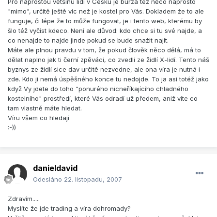
Pro naprostou většinu lidí v Česku je burza též něco naprosto
"mimo", určitě ještě víc než je kostel pro Vás. Dokladem že to ale
funguje, či lépe že to může fungovat, je i tento web, kterému by
šlo též vyčíst kdeco. Není ale důvod: kdo chce si tu své najde, a
co nenajde to najde jinde pokud se bude snažit najít.
Máte ale plnou pravdu v tom, že pokud člověk něco dělá, má to
dělat naplno jak ti černí zpěváci, co zvedli ze židlí X-lidí. Tento náš
byznys ze židlí sice dav určitě nezvedne, ale ona víra je nutná i
zde. Kdo ji nemá úspěšného konce tu nedojde. To ja asi totéž jako
když Vy jdete do toho "ponurého nicneříkajícího chladného
kostelního" prostředí, které Vás odradí už předem, aniž víte co
tam vlastně máte hledat.
Víru všem co hledají
:-))
danieldavid
Odesláno
22. listopadu, 2007
Zdravím.....
Myslíte že jde trading a víra dohromady?