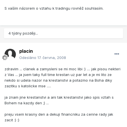
S vaším názorem o vztahu k tradingu rovněž souhlasím.
4 týdny později...
placin
Odesláno
17. června, 2008
zdravim ... clanek a zamysleni se mi moc libi :) .... jak pisou nekteri
z Vas ... ja jsem taky full time krestan uz par let a je mi lito ze
nekdo si udela nazor na krestanstvi a potazmo na Boha diky
zazitku s katolicke mse .....
ja znam jine krestanstvi a ani tak krestanstvi jako spis vztah s
Bohem na kazdy den ;) ...
preju vsem krasny den a dekuji financniku za cenne rady jak
zacit :) :)