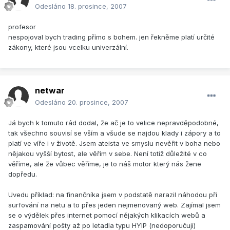
Odesláno
18. prosince, 2007
profesor
nespojoval bych trading přímo s bohem. jen řekněme platí určité
zákony, které jsou vcelku univerzální.
netwar
Odesláno
20. prosince, 2007
Já bych k tomuto rád dodal, že ač je to velice nepravděpodobné,
tak všechno souvisí se vším a všude se najdou klady i zápory a to
platí ve víře i v životě. Jsem ateista ve smyslu nevěřit v boha nebo
nějakou vyšší bytost, ale věřím v sebe. Není totiž důležité v co
věříme, ale že vůbec věříme, je to náš motor který nás žene
dopředu.
Uvedu příklad: na finančníka jsem v podstatě narazil náhodou při
surfování na netu a to přes jeden nejmenovaný web. Zajímal jsem
se o výdělek přes internet pomocí nějakých klikacích webů a
zaspamování pošty až po letadla typu HYIP (nedoporučuji)