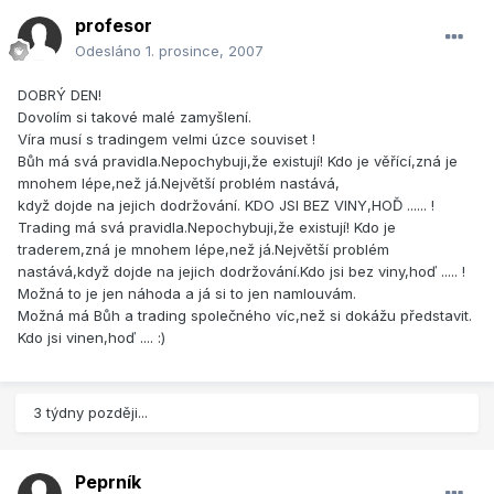
profesor
Odesláno
1. prosince, 2007
DOBRÝ DEN!
Dovolím si takové malé zamyšlení.
Víra musí s tradingem velmi úzce souviset !
Bůh má svá pravidla.Nepochybuji,že existují! Kdo je věřící,zná je
mnohem lépe,než já.Největší problém nastává,
když dojde na jejich dodržování. KDO JSI BEZ VINY,HOĎ ...... !
Trading má svá pravidla.Nepochybuji,že existují! Kdo je
traderem,zná je mnohem lépe,než já.Největší problém
nastává,když dojde na jejich dodržování.Kdo jsi bez viny,hoď ..... !
Možná to je jen náhoda a já si to jen namlouvám.
Možná má Bůh a trading společného víc,než si dokážu představit.
Kdo jsi vinen,hoď .... :)
3 týdny později...
Peprník