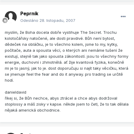
Peprník
Odesláno
28. listopadu, 2007
myslím, že Boha docela dobře vystihuje The Secret. Trochu
kolotočářsky natočené, ale dosti pravdivé. Bůh není bytost,
dědeček na obláčku, je to všechno kolem, jsme to my, kytky,
počítače, auta a spousta věcí, o kterých ani nemáme tušení že
existují, stejně tak jako spousta zákonitostí. jsou to všechny formy
energie, duchovní i zhmotnělá. ať žije kvantová fyzika, konečně
mi je to jasný, jak to je. dost doporučuju si najít taky věcičku, která
se jmenuje feel the fear and do it anyway. pro trading se určitě
hodí.
danieldavid
říkej si, že Bůh nechce, abys ztrácel a chce abys dodržoval
stoplossy a máš zisky v kapse. někde jsem to četl, že to tak dělala
nějaká americká obchodnice.