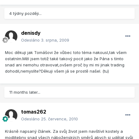
4 týdny později...
denisdy
Odesláno
3. srpna, 2009
Moc děkuji jak Tomášovi že vůbec toto téma nakousl,tak všem
ostatním.Měl jsem totiž také takový pocit jako že Pána s tímto
snad ani nemohu otravovat,ovšem proč by mi mi jinak trading
dohodil,nemyslíte?Děkuji všem já se prostě našel. (tu)
11 months later...
tomas262
Odesláno
25. července, 2010
Krásně napsaný článek. Za svůj život jsem navštívil kostely a
modlitebny snad všech náboženských směrů abych si udělat svůj