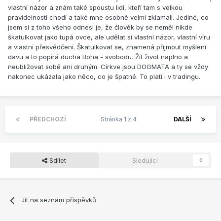
vlastní názor a znám také spoustu lidí, kteří tam s velkou
pravidelností chodí a také mne osobně velmi zklamali. Jediné, co
jsem si z toho všeho odnesl je, že člověk by se neměl nikde
škatulkovat jako tupá ovce, ale udělat si vlastní názor, vlastní víru
a vlastní přesvědčení. Škatulkovat se, znamená přijmout myšlení
davu a to popírá ducha Boha - svobodu. Žít život naplno a
neubližovat sobě ani druhým. Církve jsou DOGMATA a ty se vždy
nakonec ukázala jako něco, co je špatné. To platí i v tradingu.
PŘEDCHOZÍ
Stránka 1 z 4
DALŠÍ
Sdílet
Sledující
0
Jít na seznam příspěvků