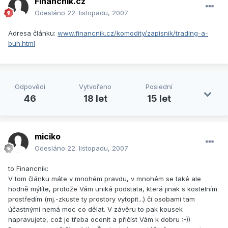
Financnik.cz
Odesláno
22. listopadu, 2007
Adresa článku:
www.financnik.cz/komodity/zapisnik/trading-a-
buh.html
Odpovědí
Vytvořeno
Poslední
46
18 let
15 let
miciko
Odesláno
22. listopadu, 2007
to Financnik:
V tom článku máte v mnohém pravdu, v mnohém se také ale
hodně mýlíte, protože Vám uniká podstata, která jinak s kostelním
prostředím (mj.-zkuste ty prostory vytopit...) či osobami tam
účastnými nemá moc co dělat. V závěru to pak kousek
napravujete, což je třeba ocenit a přičíst Vám k dobru :-))