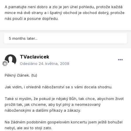
A pamatujte není dobro a zlo je jen úhel pohledu, protože každá
mince má dvě strany a i špatný obchod je obchod dobrý, protože
nás poučí a posune dopředu.
5 months later...
TVaclavicek
Odesláno
24. května, 2008
Pěkný článek. (tu)
Jak vidím, i ohledně náboženství se s vámi docela shodnu.
Také si myslím, že pokud je nějaký Bůh, tak chce, abychom život
prožili tak, jak chceme, aby byl plný a neomezovaný
náboženskými a dalšími příkazy a zákazy.
Na žádném podobném gospelovém koncertu jsem ještě bohužel
nebyl, ale asi to stojí zato.