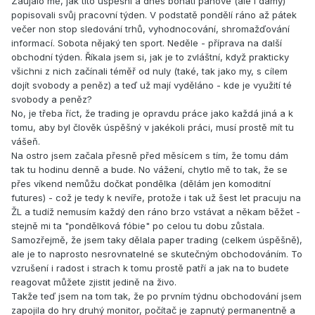
Zaujalo mě, jak tito úspěšní a dnes bohatí pánové (ale i dámy)
popisovali svůj pracovní týden. V podstatě pondělí ráno až pátek
večer non stop sledování trhů, vyhodnocování, shromažďování
informací. Sobota nějaký ten sport. Neděle - příprava na další
obchodní týden. Říkala jsem si, jak je to zvláštní, když prakticky
všichni z nich začínali téměř od nuly (také, tak jako my, s cílem
dojít svobody a peněz) a teď už mají vyděláno - kde je využití té
svobody a peněz?
No, je třeba říct, že trading je opravdu práce jako každá jiná a k
tomu, aby byl člověk úspěšný v jakékoli práci, musí prostě mít tu
vášeň.
Na ostro jsem začala přesně před měsícem s tím, že tomu dám
tak tu hodinu denně a bude. No vážení, chytlo mě to tak, že se
přes víkend nemůžu dočkat pondělka (dělám jen komoditní
futures) - což je tedy k nevíře, protože i tak už šest let pracuju na
ŽL a tudíž nemusím každý den ráno brzo vstávat a někam běžet -
stejně mi ta "pondělková fóbie" po celou tu dobu zůstala.
Samozřejmě, že jsem taky dělala paper trading (celkem úspěšně),
ale je to naprosto nesrovnatelné se skutečným obchodováním. To
vzrušení i radost i strach k tomu prostě patří a jak na to budete
reagovat můžete zjistit jedině na živo.
Takže teď jsem na tom tak, že po prvním týdnu obchodování jsem
zapojila do hry druhý monitor, počítač je zapnutý permanentně a