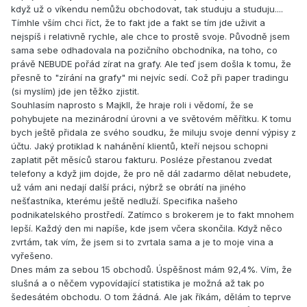
když už o víkendu nemůžu obchodovat, tak studuju a studuju....
Tímhle vším chci říct, že to fakt jde a fakt se tím jde uživit a
nejspíš i relativně rychle, ale chce to prostě svoje. Původně jsem
sama sebe odhadovala na pozičního obchodníka, na toho, co
právě NEBUDE pořád zírat na grafy. Ale teď jsem došla k tomu, že
přesně to "zírání na grafy" mi nejvíc sedí. Což při paper tradingu
(si myslím) jde jen těžko zjistit.
Souhlasím naprosto s MajkII, že hraje roli i vědomí, že se
pohybujete na mezinárodní úrovni a ve světovém měřítku. K tomu
bych ještě přidala ze svého soudku, že miluju svoje denní výpisy z
účtu. Jaký protiklad k nahánění klientů, kteří nejsou schopni
zaplatit pět měsíců starou fakturu. Posléze přestanou zvedat
telefony a když jim dojde, že pro ně dál zadarmo dělat nebudete,
už vám ani nedají další práci, nýbrž se obrátí na jiného
nešťastníka, kterému ještě nedluží. Specifika našeho
podnikatelského prostředí. Zatímco s brokerem je to fakt mnohem
lepší. Každý den mi napíše, kde jsem včera skončila. Když něco
zvrtám, tak vím, že jsem si to zvrtala sama a je to moje vina a
vyřešeno.
Dnes mám za sebou 15 obchodů. Úspěšnost mám 92,4%. Vím, že
slušná a o něčem vypovídající statistika je možná až tak po
šedesátém obchodu. O tom žádná. Ale jak říkám, dělám to teprve