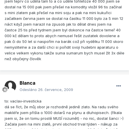
jsem teprv co uděla tam to a co uděle tohletoze 40 000 jsem se
dostal na 15 000 pak jsem přešel na komodity vložil 96 tis začínal
s mini zlatem pak přešel na mini soju a pak na mini kukuřici
začatkem června jsem se dostal na častku 11 000 bylo za 5 min 12
náct když jsem narazil na zpusob jak to dělat dnes jsem na
častce 25 tis před tydnem jsem byl dokonce na častce temeř 40
000 kč dělam to proto abych nemusel řešit zustatek dovolene a
pak či do 50 let si naspořím na barák což při vydělku 11 000 skoro
nemyslitelne a za další chci si pořidit svoji hudebni aparaturu o
velice velkem vykonu takže suma sumarum bych musel žít 3x déle
než obyčejny člověk
Blanca
Odesláno
26. července, 2009
to: vaclav-investicka
dá se říct, že můj obor je rozhodně jedině zlato. Na radu svého
makléře jsem přišla o 1000 dolarů na plynu a dluhopisech. (říkala
jsem si, že on tomu prostě MUSÍ rozumět) - no nic, dostal šanci :-)
Začala jsem na mini zlatě, první obchod trval týden - nákup za