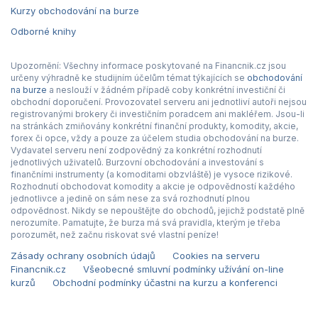
Kurzy obchodování na burze
Odborné knihy
Upozornění: Všechny informace poskytované na Financnik.cz jsou
určeny výhradně ke studijním účelům témat týkajících se
obchodování
na burze
a neslouží v žádném případě coby konkrétní investiční či
obchodní doporučení. Provozovatel serveru ani jednotliví autoři nejsou
registrovanými brokery či investičním poradcem ani makléřem. Jsou-li
na stránkách zmiňovány konkrétní finanční produkty, komodity, akcie,
forex či opce, vždy a pouze za účelem studia obchodování na burze.
Vydavatel serveru není zodpovědný za konkrétní rozhodnutí
jednotlivých uživatelů. Burzovní obchodování a investování s
finančními instrumenty (a komoditami obzvláště) je vysoce rizikové.
Rozhodnutí obchodovat komodity a akcie je odpovědností každého
jednotlivce a jedině on sám nese za svá rozhodnutí plnou
odpovědnost. Nikdy se nepouštějte do obchodů, jejichž podstatě plně
nerozumíte. Pamatujte, že burza má svá pravidla, kterým je třeba
porozumět, než začnu riskovat své vlastní peníze!
Zásady ochrany osobních údajů
Cookies na serveru
Financnik.cz
Všeobecné smluvní podmínky užívání on-line
kurzů
Obchodní podmínky účastni na kurzu a konferenci