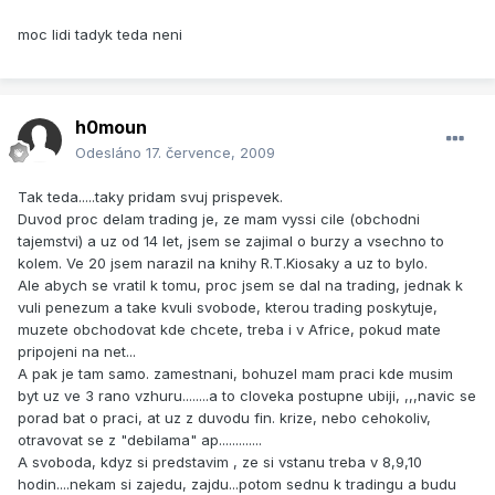
moc lidi tadyk teda neni
h0moun
Odesláno
17. července, 2009
Tak teda.....taky pridam svuj prispevek.
Duvod proc delam trading je, ze mam vyssi cile (obchodni
tajemstvi) a uz od 14 let, jsem se zajimal o burzy a vsechno to
kolem. Ve 20 jsem narazil na knihy R.T.Kiosaky a uz to bylo.
Ale abych se vratil k tomu, proc jsem se dal na trading, jednak k
vuli penezum a take kvuli svobode, kterou trading poskytuje,
muzete obchodovat kde chcete, treba i v Africe, pokud mate
pripojeni na net...
A pak je tam samo. zamestnani, bohuzel mam praci kde musim
byt uz ve 3 rano vzhuru........a to cloveka postupne ubiji, ,,,navic se
porad bat o praci, at uz z duvodu fin. krize, nebo cehokoliv,
otravovat se z "debilama" ap.............
A svoboda, kdyz si predstavim , ze si vstanu treba v 8,9,10
hodin....nekam si zajedu, zajdu...potom sednu k tradingu a budu