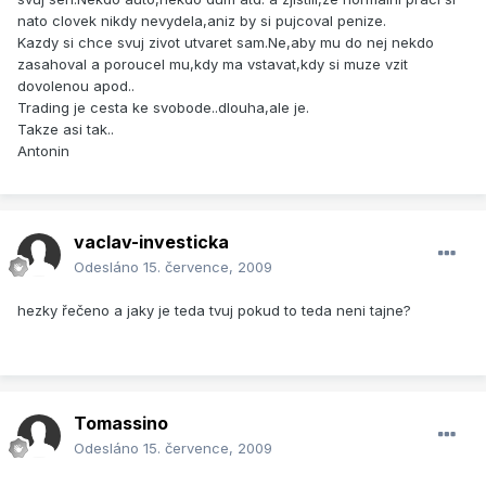
nato clovek nikdy nevydela,aniz by si pujcoval penize.
Kazdy si chce svuj zivot utvaret sam.Ne,aby mu do nej nekdo
zasahoval a poroucel mu,kdy ma vstavat,kdy si muze vzit
dovolenou apod..
Trading je cesta ke svobode..dlouha,ale je.
Takze asi tak..
Antonin
vaclav-investicka
Odesláno
15. července, 2009
hezky řečeno a jaky je teda tvuj pokud to teda neni tajne?
Tomassino
Odesláno
15. července, 2009