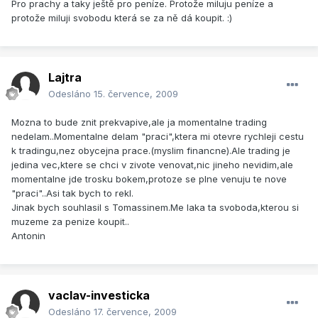
Pro prachy a taky ještě pro peníze. Protože miluju peníze a
protože miluji svobodu která se za ně dá koupit. :)
Lajtra
Odesláno
15. července, 2009
Mozna to bude znit prekvapive,ale ja momentalne trading
nedelam..Momentalne delam "praci",ktera mi otevre rychleji cestu
k tradingu,nez obycejna prace.(myslim financne).Ale trading je
jedina vec,ktere se chci v zivote venovat,nic jineho nevidim,ale
momentalne jde trosku bokem,protoze se plne venuju te nove
"praci"..Asi tak bych to rekl.
Jinak bych souhlasil s Tomassinem.Me laka ta svoboda,kterou si
muzeme za penize koupit..
Antonin
vaclav-investicka
Odesláno
17. července, 2009