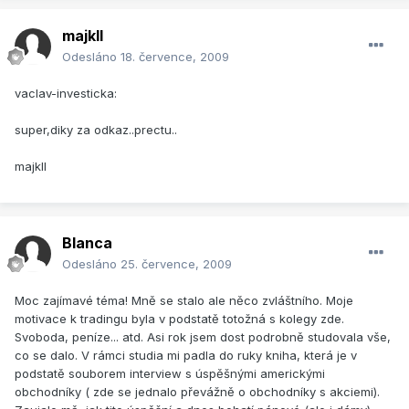
majkll
Odesláno
18. července, 2009
vaclav-investicka:
super,diky za odkaz..prectu..
majkll
Blanca
Odesláno
25. července, 2009
Moc zajímavé téma! Mně se stalo ale něco zvláštního. Moje
motivace k tradingu byla v podstatě totožná s kolegy zde.
Svoboda, peníze... atd. Asi rok jsem dost podrobně studovala vše,
co se dalo. V rámci studia mi padla do ruky kniha, která je v
podstatě souborem interview s úspěšnými americkými
obchodníky ( zde se jednalo převážně o obchodníky s akciemi).