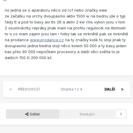
no jedna se o aparaturu něco od rcf nebo značky eaw
ze začatku na vrchy dvoupasmo aktiv 1500 w na bednu jde o typ
řady tt a pod to basy asi tts 28 a aktiv 2 kw rms vykon jsou v tom
2 osumnáctky repráky jinak mam na profilu regulocik na libimseti
to o co mam zajem jsou tam i fotky tak se mrknětě pak se mrknětě
na prodance
www.prodance.cz
na ty značky kolik to stoji jinak ty
dvoupasmo jedna bedna stoji něco kolem 50 000 a ty basy jeden
bas přes 90 000 nepočitam procesory a další věci světla to je
dalších 150 či 200 000 kč
PŘEDCHOZÍ
Stránka 1 z 4
DALŠÍ
Sdílet
Sledující
0