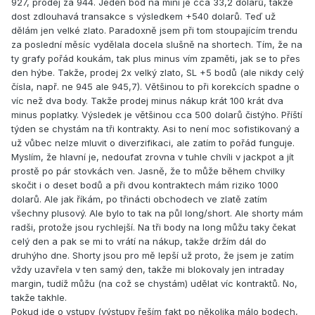
927, prodej za 944. Jeden bod na mini je cca 33,2 dolarů, takže
dost zdlouhavá transakce s výsledkem +540 dolarů. Teď už
dělám jen velké zlato. Paradoxně jsem při tom stoupajícím trendu
za poslední měsíc vydělala docela slušně na shortech. Tím, že na
ty grafy pořád koukám, tak plus minus vím zpaměti, jak se to přes
den hýbe. Takže, prodej 2x velký zlato, SL +5 bodů (ale nikdy celý
čísla, např. ne 945 ale 945,7). Většinou to při korekcích spadne o
víc než dva body. Takže prodej minus nákup krát 100 krát dva
minus poplatky. Výsledek je většinou cca 500 dolarů čistýho. Příští
týden se chystám na tři kontrakty. Asi to není moc sofistikovaný a
už vůbec nelze mluvit o diverzifikaci, ale zatím to pořád funguje.
Myslím, že hlavní je, nedoufat zrovna v tuhle chvíli v jackpot a jít
prostě po pár stovkách ven. Jasně, že to může během chvilky
skočit i o deset bodů a při dvou kontraktech mám riziko 1000
dolarů. Ale jak říkám, po třinácti obchodech ve zlatě zatím
všechny plusový. Ale bylo to tak na půl long/short. Ale shorty mám
radši, protože jsou rychlejší. Na tři body na long můžu taky čekat
celý den a pak se mi to vrátí na nákup, takže držím dál do
druhýho dne. Shorty jsou pro mě lepší už proto, že jsem je zatím
vždy uzavřela v ten samý den, takže mi blokovaly jen intraday
margin, tudíž můžu (na což se chystám) udělat víc kontraktů. No,
takže takhle.
Pokud jde o vstupy (výstupy řeším fakt po několika málo bodech,