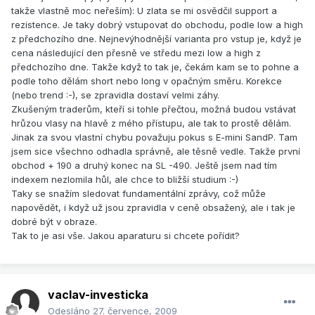
takže vlastně moc neřeším): U zlata se mi osvědčil support a
rezistence. Je taky dobrý vstupovat do obchodu, podle low a high
z předchozího dne. Nejnevýhodnější varianta pro vstup je, když je
cena následující den přesně ve středu mezi low a high z
předchozího dne. Takže když to tak je, čekám kam se to pohne a
podle toho dělám short nebo long v opačným směru. Korekce
(nebo trend :-), se zpravidla dostaví velmi záhy.
Zkušeným traderům, kteří si tohle přečtou, možná budou vstávat
hrůzou vlasy na hlavě z mého přístupu, ale tak to prostě dělám.
Jinak za svou vlastní chybu považuju pokus s E-mini SandP. Tam
jsem sice všechno odhadla správně, ale těsně vedle. Takže první
obchod + 190 a druhý konec na SL -490. Ještě jsem nad tím
indexem nezlomila hůl, ale chce to bližší studium :-)
Taky se snažím sledovat fundamentální zprávy, což může
napovědět, i když už jsou zpravidla v ceně obsažený, ale i tak je
dobré být v obraze.
Tak to je asi vše. Jakou aparaturu si chcete pořídit?
vaclav-investicka
Odesláno
27. července, 2009