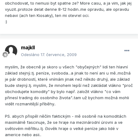
obchodovat, to nemusi byt spatne ze? More casu, a ja vim, jak jej
vyuzit..protoze delat denne 8-12 hodin..me opravdu, ale opravdu
nebavi (ach ten Kiosaky), ten mi otevrel oci.
:)
majkll
Odesláno
17. července, 2009
myslím, že obecně je skoro u všech "obyčejných" lidí ten hlavní
základ stejný..tj. peníze, svoboda...a jinak to není ani u mě..možná
je pár drobností, které vnímám jinak než někdo druhý, ale základ
bude stejný..tj. myslím, že mnohem lepší než zakládat vlákno "proč
obchodujete komodity" by bylo např. založit vlákno "co vám
přinesl trading do osobního života"..tam už bychom možná mohli
vidět rozmanitější příběhy..
PS. abych přispěl něčím faktickým - mě osobně na komoditách
maximálně fascinuje, že se hraje na mezinárodní úrovni a ve
světovém měřítku..tj. člověk hraje o velké peníze jako lidé v
americe nebo asii..