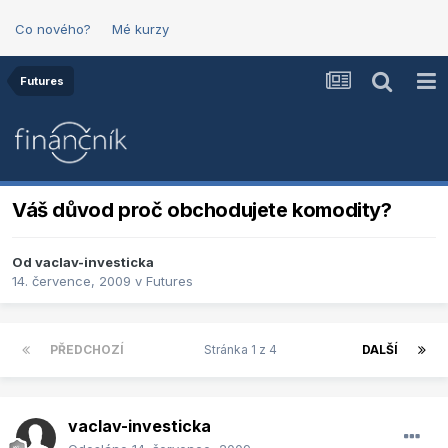
Co nového?
Mé kurzy
Futures
Váš důvod proč obchodujete komodity?
Od
vaclav-investicka
14. července, 2009
v
Futures
PŘEDCHOZÍ
Stránka 1 z 4
DALŠÍ
vaclav-investicka