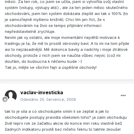
měsíc. Za ten rok, co jsem se učila, jsem si vytvořila svůj vlastní
systém (vstupy, výstupy atd.) , ale za ten jeden měsíc skutečného
obchodování, jsem ten systém dokázala zlepšit asi tak o 100% (to
je samozřejmě myšleno knižně). Chci tím jen říct, že s
obchodováním na živo se tempo přijímání informací
nepředstavitelně zrychluje.
Nevím jak vy ostatní, ale moje momentální největší motivace k
tradingu je ta, že mě to prostě obrovsky baví. A to mi na tom přijde
asi to nejzásadnější. Mě dokonce bavily a nadchly i moje ztrátové
obchody, protože z nich jsem se naučila vůbec nejvíc (což mi
doufám, do budoucna k něčemu bude :-)
Tak jo, mějte se všichni fajn a úspěšné obchody!
vaclav-investicka
Odesláno
25. července, 2009
tak to je síla a co obchodujete smím li se zeptat a jak to
obchodujete postupy pravidla všekolem toho? ja zaím obchoduju
živě teprv rok ze začatku akcie do konce min roku vlastně bež
žadnych indikatoru prostě bez ničeho řeknu to takhle zkoušel