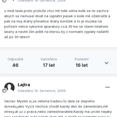
Odesláno
14. července, 2009
u mně teda proto protože chci mit tolik volna kolik se mi zachce
abych se nemusel divat na vyplatni pasek o kolik mě ožebračili a
pak na muj drahy převelice drahy koniček a to je muzika na
pořízení velice vykonne aparatury cca 30 kw se všemi totalnimi
lasery a nevím čím ještě na kterou by z normalni vyplaty našetřil
až po 30 letech
Odpovědí
Vytvořeno
Poslední
46
17 let
16 let
Lajtra
Odesláno
15. července, 2009
Vaclav: Myslim si,ze vetsina traderu to dela ze stejneho
duvodu,jako Vy.Uz nechce chodit kazdy den do zamestnani,mit
stresy,at uz z prace,nebo zamestnavatele.Kazdy ma urcite nejaky
svuj sen.Nekdo auto,nekdo dum atd. a zjistili,ze normalni praci si