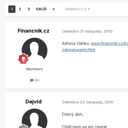
1
2
3
DALŠÍ
Stránka 1 z 3
Financnik.cz
Odesláno
21. listopadu, 2010
Adresa článku:
www.financnik.cz/k
riskmanagem.html
Members
84
Dejvid
Odesláno
22. listopadu, 2010
Dobrý den,
Chtěl jsem se jen zeptat.