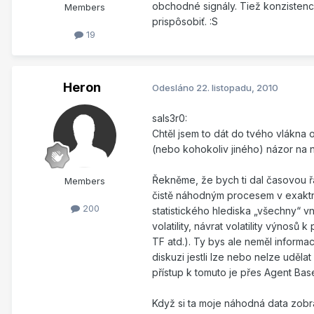
obchodné signály. Tiež konzistenci
Members
prispôsobiť. :S
19
Heron
Odesláno
22. listopadu, 2010
sals3r0:
Chtěl jsem to dát do tvého vlákna 
(nebo kohokoliv jiného) názor na n
Řekněme, že bych ti dal časovou ř
Members
čistě náhodným procesem v exaktní
200
statistického hlediska „všechny“ vn
volatility, návrat volatility výnos
TF atd.). Ty bys ale neměl informa
diskuzi jestli lze nebo nelze udě
přístup k tomuto je přes Agent Ba
Když si ta moje náhodná data zobr