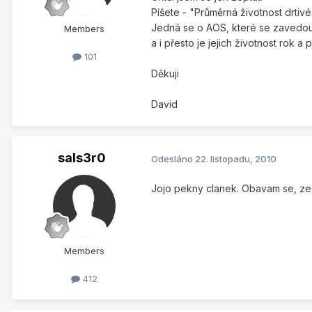
Píšete - "Průměrná životnost drtiv
Jedná se o AOS, které se zavedou a
Members
a i přesto je jejich životnost rok a p
101
Děkuji
David
sals3r0
Odesláno
22. listopadu, 2010
Jojo pekny clanek. Obavam se, ze ro
Members
412