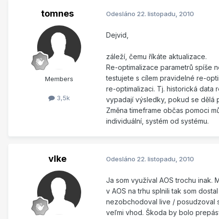
tomnes
Odesláno
22. listopadu, 2010
Dejvid,
záleží, čemu říkáte aktualizace.
Re-optimalizace parametrů spíše n
testujete s cílem pravidelné re-opt
Members
re-optimalizaci. Tj. historická dat
3,5k
vypadají výsledky, pokud se dělá p
Změna timeframe občas pomoci může.
individuální, systém od systému.
vlke
Odesláno
22. listopadu, 2010
Ja som využíval AOS trochu inak.
v AOS na trhu splnili tak som dos
nezobchodoval live / posudzoval s
veľmi vhod. Škoda by bolo prepásť