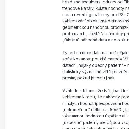
head and shoulders, odrazy od Fib
trendové kanály, kulaté hodnoty na
mean reverting, patterny pro RSI, C
vyhledávání objektivně definovaný
geometrickou náhodnou procházkou
proto uvedl „složitější“ náhodný pr
„falešná“ náhodná data a ne o skut
Ty teď na moje data nasadíš nějak
sofistikovanost použité metody VŽ
datech „nějaký obecný pattern“ – n
statisticky významně větší pravdě
prosím, pokud je tomu jinak.
Vzhledem k tomu, že tvůj „backt
vzhledem k tomu, že náhodný proc
minulých hodnot (předpovědní hodn
„nekonečnou“ délku dat 50/50), tak
významnou hodnotou úspěšnosti - 
„úspěšné“ patterny ale půjdou vždy
mnou dodaných náhodných dat pro 