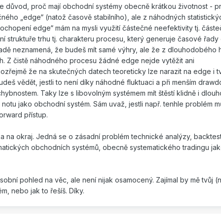
e důvod, proč mají obchodní systémy obecně krátkou životnost - p
čného „edge“ (natož časově stabilního), ale z náhodných statistickýc
„pochopení edge“ mám na mysli využití částečné neefektivity tj. část
 struktuře trhu tj. charakteru procesu, který generuje časové řady
dě neznamená, že budeš mít samé výhry, ale že z dlouhodobého h
ch. Z čistě náhodného procesu žádné edge nejde vytěžit ani
ozřejmě že na skutečných datech teoreticky lze narazit na edge i 
budeš vědět, jestli to není díky náhodné fluktuaci a při menším draw
hybnostem. Taky lze s libovolným systémem mít štěstí klidně i dlou
 notu jako obchodní systém. Sám uvaž, jestli např. tenhle problém 
orward přístup.
a na okraj. Jedná se o zásadní problém technické analýzy, backtes
atických obchodních systémů, obecně systematického tradingu ja
obní pohled na věc, ale není nijak osamocený. Zajímal by mě tvůj 
, nebo jak to řešíš. Díky.