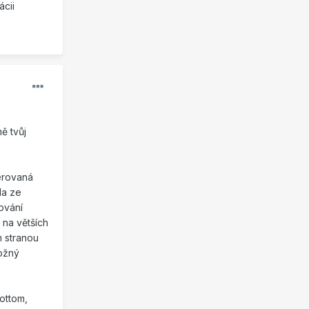
ácii
ě tvůj
erovaná
la ze
kování
 na větších
m stranou
možný
ottom,