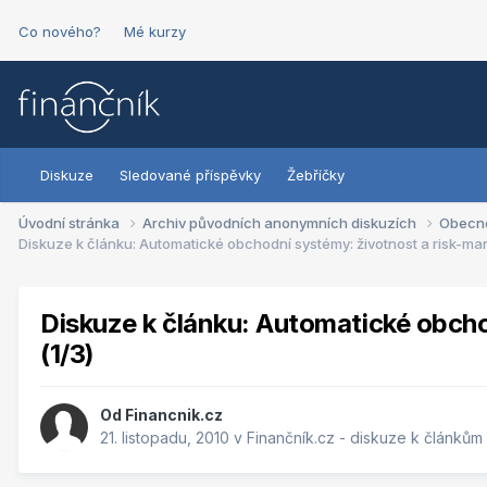
Co nového?
Mé kurzy
Diskuze
Sledované příspěvky
Žebříčky
Úvodní stránka
Archiv původních anonymních diskuzích
Obecn
Diskuze k článku: Automatické obchodní systémy: životnost a risk-ma
Diskuze k článku: Automatické obch
(1/3)
Od
Financnik.cz
21. listopadu, 2010
v
Finančník.cz - diskuze k článkům