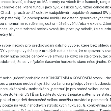
onacci levelů, odrazy od MA, trendy na všech time framech, range
 cenové ose, které fungují jako S/R, klasické S/R, různé candlestic
CI atd. – prostě uvidíš cokoliv (subjektivně i objektivně pomocí SW 
ch patternů). To pochopitelně uvidíš i na datech generovaných tře
 s normálním rozdělením, což si můžeš ověřit třeba v excelu. Zám
oces, abych ti zabránil sofistikovanějšími postupy odhalit, že se jed
ečný trh.
é svoje metody pro předpovídání dalšího vývoje, které bez ohledu 
DY v principu vycházejí z minulých dat a z toho, že rozpoznají v u
ikoliv nutně pouze cenový – ve smyslu že když se stalo tohle, tak p
podobnost, že se v nějakém časovém horizontu stane něco jiného. 
est“ nebo „učení“ proběhlo na KONKRÉTNÍM a KONEČNÉM vzorku dat
es z principu neobsahuje žádnou šanci na předpovězení budoucíc
ota jakéhokoliv statistického „paternu“ je pro hodně velkou nebo
 přesto téměř JISTĚ při backtestu objevíš nějaké patterny se statist
pokud projedeš dostatečně velkou množinu pravidel a parametrů. 
 pouze na vrub náhodných statistických fluktuací, tj. konkrétnímu 
backtest a říká se tomu přeoptimalizace, curvefitting apod. Tren