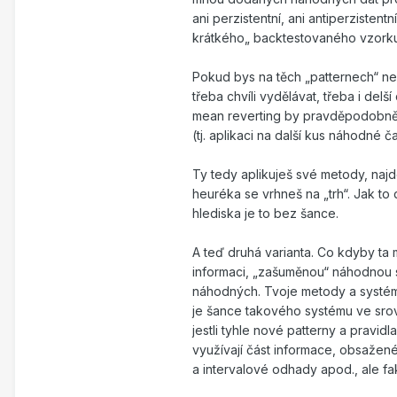
ani perzistentní, ani antiperzisten
krátkého„ backtestovaného vzorku
Pokud bys na těch „patternech“ ne
třeba chvíli vydělávat, třeba i del
mean reverting by pravděpodobně 
(tj. aplikaci na další kus náhodné 
Ty tedy aplikuješ své metody, naj
heuréka se vrhneš na „trh“. Jak t
hlediska je to bez šance.
A teď druhá varianta. Co kdyby ta
informaci, „zašuměnou“ náhodnou s
náhodných. Tvoje metody a systémy 
je šance takového systému ve sro
jestli tyhle nové patterny a pravi
využívají část informace, obsažen
a intervalové odhady apod., ale fa