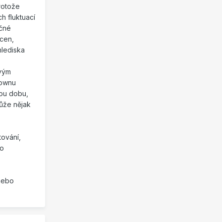
rotože
h fluktuací
ečné
 cen,
lediska
tvým
downu
hou dobu,
může nějak
tování,
ko
(nebo