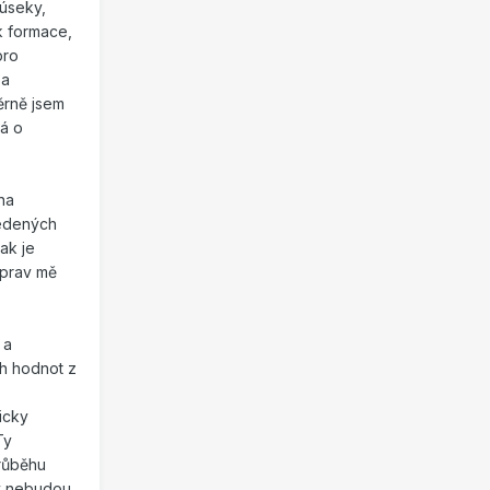
 úseky,
k formace,
pro
ba
ěrně jsem
ná o
na
vedených
ak je
Oprav mě
 a
h hodnot z
icky
Ty
průběhu
dy nebudou