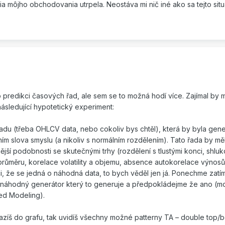
a môjho obchodovania utrpela. Neostáva mi nič iné ako sa tejto situ
o predikci časových řad, ale sem se to možná hodí více. Zajímal by m
ásledující hypotetický experiment:
adu (třeba OHLCV data, nebo cokoliv bys chtěl), která by byla gen
m slova smyslu (a nikoliv s normálním rozdělením). Tato řada by mě
ější podobnosti se skutečnými trhy (rozdělení s tlustými konci, shlu
ů k průměru, korelace volatility a objemu, absence autokorelace výnosů
ci, že se jedná o náhodná data, to bych věděl jen já. Ponechme zatí
lat náhodný generátor který to generuje a předpokládejme že ano (
sed Modeling).
azíš do grafu, tak uvidíš všechny možné patterny TA – double top/b