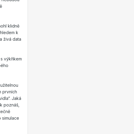
ně
ohl klidně
Vzhledem k
a živá data
 s výkřikem
bého
užitelnou
h prvních
idla“. Jaká
ak poznáš,
utečně
o simulace