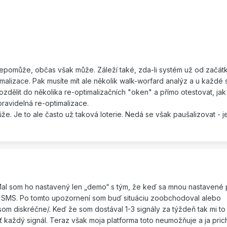
epomůže, občas však může. Záleží také, zda-li systém už od začátk
imalizace. Pak musíte mít ale několik walk-worfard analýz a u každé 
a rozdělit do několika re-optimalizačních "oken" a přímo otestovat, ja
ravidelná re-optimalizace.
 Je to ale často už taková loterie. Nedá se však paušalizovat - je
 Mal som ho nastavený len „demo“ s tým, že keď sa mnou nastaven
tal SMS. Po tomto upozornení som buď situáciu zoobchodoval alebo
om diskréčne/. Keď že som dostával 1-3 signály za týždeň tak mi to
 každý signál. Teraz však moja platforma toto neumožňuje a ja pri