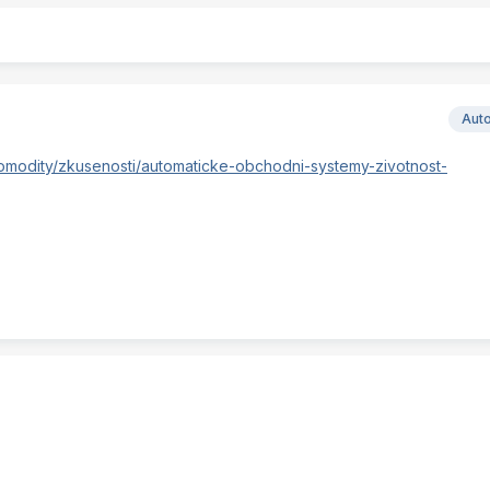
Aut
omodity/zkusenosti/automaticke-obchodni-systemy-zivotnost-