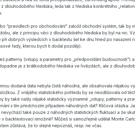
tní z dlouhodobého hlediska, leda tak z hlediska konkrétního „relativ
.
bo “pravidlech pro obchodování“ založil obchodní systém, tak by m
ší dobu, ale z principu věci z dlouhodobého hlediska by byl na nic. 
při dobrých výsledcích v backtestu šel ke dnu hned po nasazení n
časové řady, kterou bych ti dodal později).
deš patterny (vstupy a parametry pro „předpovídání budoucnosti“) a
o dopadne je z krátkodobého hlediska ve hvězdách, ale z dlouhodo
 mnou dodaná data nebyla čistě náhodná, ale obsahovala nějakou vy
ložkou. Z vnějšího statistického pohledu by se neodlišovala od těc
by také našly nějaké statisticky významné „vstupy, patterny a prav
vnání s tím předchozím případem náhodných dat? Klíčová otázka: J
dla nevychází také pouze z náhodných statistických fluktuací a že sk
é v backtestovací množině? Můžeš si samozřejmě udělat Monte Carl
ktem zůstává, že to stejně nepoznáš, resp. ne včas.