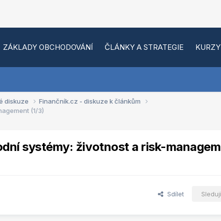
ZÁKLADY OBCHODOVÁNÍ
ČLÁNKY A STRATEGIE
KURZY
é diskuze
Finančník.cz - diskuze k článkům
nagement (1/3)
odní systémy: životnost a risk-manage
Sdílet
Sleduj