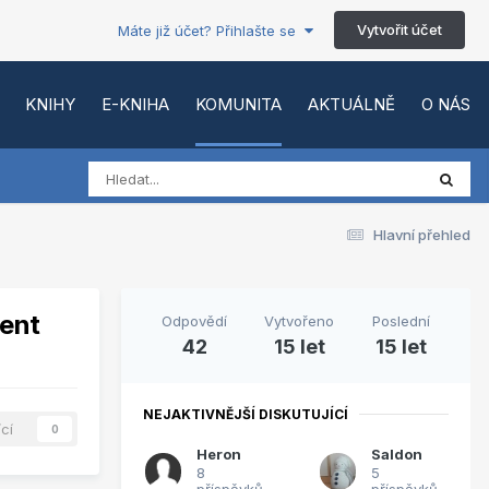
Vytvořit účet
Máte již účet? Přihlašte se
KNIHY
E-KNIHA
KOMUNITA
AKTUÁLNĚ
O NÁS
Hlavní přehled
ment
Odpovědí
Vytvořeno
Poslední
42
15 let
15 let
NEJAKTIVNĚJŠÍ DISKUTUJÍCÍ
ící
0
Heron
Saldon
8
5
příspěvků
příspěvků