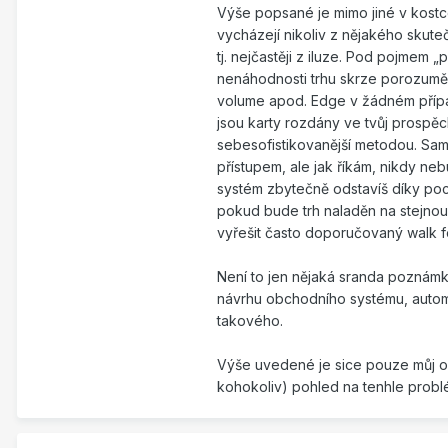
Výše popsané je mimo jiné v kostc
vycházejí nikoliv z nějakého skute
tj. nejčastěji z iluze. Pod pojmem 
nenáhodnosti trhu skrze porozumění
volume apod. Edge v žádném přípa
jsou karty rozdány ve tvůj prospě
sebesofistikovanější metodou. Sam
přístupem, ale jak říkám, nikdy ne
systém zbytečně odstavíš díky poc
pokud bude trh naladěn na stejnou
vyřešit často doporučovaný walk f
Není to jen nějaká sranda poznámk
návrhu obchodního systému, autom
takového.
Výše uvedené je sice pouze můj os
kohokoliv) pohled na tenhle problém