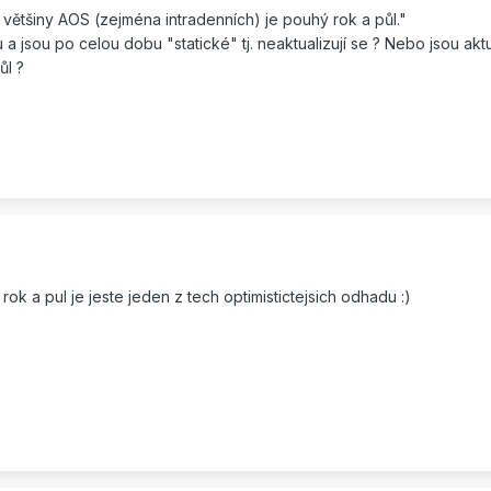
é většiny AOS (zejména intradenních) je pouhý rok a půl."
 jsou po celou dobu "statické" tj. neaktualizují se ? Nebo jsou akt
ůl ?
k a pul je jeste jeden z tech optimistictejsich odhadu :)