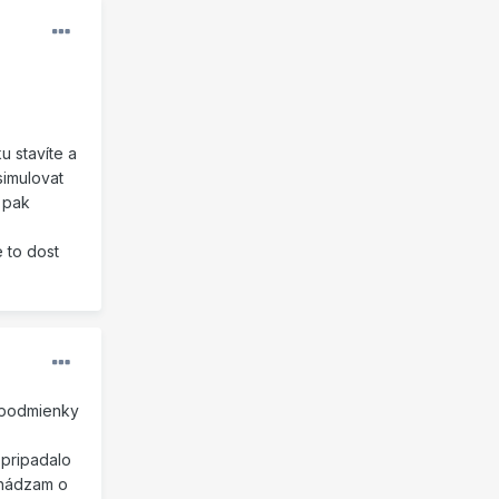
u stavíte a
simulovat
k pak
 to dost
é podmienky
 pripadalo
chádzam o