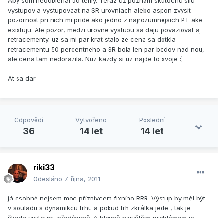
Aby som neodbiehal od temy. Teraz uz poznam skutocnu silu
vystupov a vystupovaat na SR urovniach alebo aspon zvysit
pozornost pri nich mi pride ako jedno z najrozumnejsich PT ake
existuju. Ale pozor, medzi urovne vystupu sa daju povaziovat aj
retracementy. uz sa mi par krat stalo ze cena sa dotkla
retracementu 50 percentneho a SR bola len par bodov nad nou,
ale cena tam nedorazila. Nuz kazdy si uz najde to svoje :)
At sa dari
Odpovědí
Vytvořeno
Poslední
36
14 let
14 let
riki33
Odesláno
7. října, 2011
já osobně nejsem moc příznivcem fixního RRR. Výstup by měl být
v souladu s dynamikou trhu a pokud trh zkrátka jede , tak je
škoda vystoupit předčasně. A hlavně největším problémem je