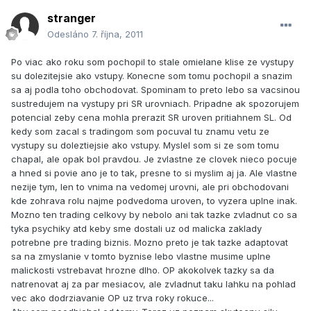
stranger
Odesláno
7. října, 2011
Po viac ako roku som pochopil to stale omielane klise ze vystupy
su dolezitejsie ako vstupy. Konecne som tomu pochopil a snazim
sa aj podla toho obchodovat. Spominam to preto lebo sa vacsinou
sustredujem na vystupy pri SR urovniach. Pripadne ak spozorujem
potencial zeby cena mohla prerazit SR uroven pritiahnem SL. Od
kedy som zacal s tradingom som pocuval tu znamu vetu ze
vystupy su doleztiejsie ako vstupy. Myslel som si ze som tomu
chapal, ale opak bol pravdou. Je zvlastne ze clovek nieco pocuje
a hned si povie ano je to tak, presne to si myslim aj ja. Ale vlastne
nezije tym, len to vnima na vedomej urovni, ale pri obchodovani
kde zohrava rolu najme podvedoma uroven, to vyzera uplne inak.
Mozno ten trading celkovy by nebolo ani tak tazke zvladnut co sa
tyka psychiky atd keby sme dostali uz od malicka zaklady
potrebne pre trading biznis. Mozno preto je tak tazke adaptovat
sa na zmyslanie v tomto byznise lebo vlastne musime uplne
malickosti vstrebavat hrozne dlho. OP akokolvek tazky sa da
natrenovat aj za par mesiacov, ale zvladnut taku lahku na pohlad
vec ako dodrziavanie OP uz trva roky rokuce...