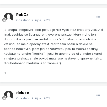
RobCz
Odesláno
9. října, 2011
ja chapu "negativni" RRR pokud je risk vyssi nez pripadny zisk...? :)
jinak souhlas se Strangerem, overeny pristup, ktery mohu jen
doporucit a ze jsem se nalital po grafech, abych neco utrzil a
vetsinou to melo opacny efekt. ted to tam poslu a dokud se
obchod neuzavre, jsem jen pozorovatel. jsou to trochu dostihy,
koukate na onoho "konika" , jestli to ubehne do cile, nebo skonci
v nejake prekazce, ale pokud mate vse nastaveno spravne, tak z
dlouhodobeho hlediska je to zabava :) .
R.
deluxe
Odesláno
9. října, 2011