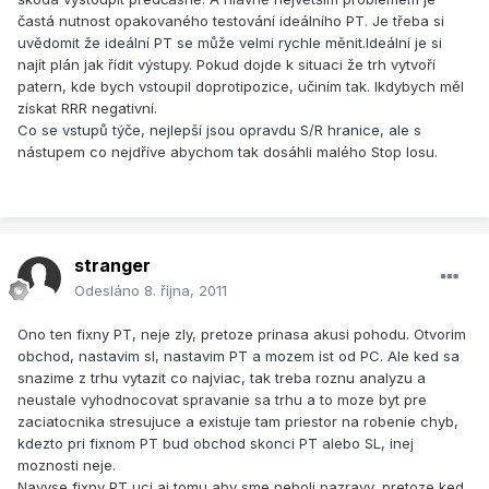
častá nutnost opakovaného testování ideálního PT. Je třeba si
uvědomit že ideální PT se může velmi rychle měnit.Ideální je si
najít plán jak řídit výstupy. Pokud dojde k situaci že trh vytvoří
patern, kde bych vstoupil doprotipozice, učiním tak. Ikdybych měl
získat RRR negativní.
Co se vstupů týče, nejlepší jsou opravdu S/R hranice, ale s
nástupem co nejdříve abychom tak dosáhli malého Stop losu.
stranger
Odesláno
8. října, 2011
Ono ten fixny PT, neje zly, pretoze prinasa akusi pohodu. Otvorim
obchod, nastavim sl, nastavim PT a mozem ist od PC. Ale ked sa
snazime z trhu vytazit co najviac, tak treba roznu analyzu a
neustale vyhodnocovat spravanie sa trhu a to moze byt pre
zaciatocnika stresujuce a existuje tam priestor na robenie chyb,
kdezto pri fixnom PT bud obchod skonci PT alebo SL, inej
moznosti neje.
Navyse fixny PT uci aj tomu aby sme neboli pazravy, pretoze ked