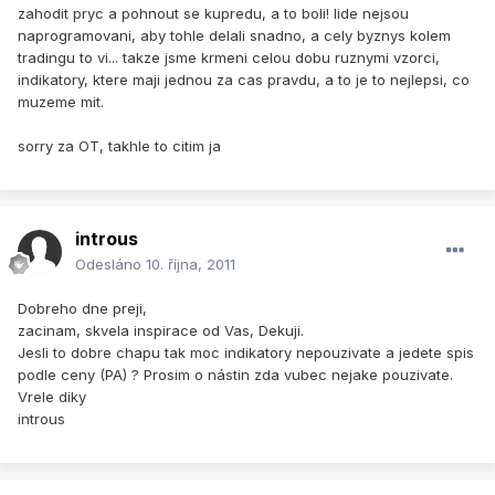
zahodit pryc a pohnout se kupredu, a to boli! lide nejsou
naprogramovani, aby tohle delali snadno, a cely byznys kolem
tradingu to vi... takze jsme krmeni celou dobu ruznymi vzorci,
indikatory, ktere maji jednou za cas pravdu, a to je to nejlepsi, co
muzeme mit.
sorry za OT, takhle to citim ja
introus
Odesláno
10. října, 2011
Dobreho dne preji,
zacinam, skvela inspirace od Vas, Dekuji.
Jesli to dobre chapu tak moc indikatory nepouzivate a jedete spis
podle ceny (PA) ? Prosim o nástin zda vubec nejake pouzivate.
Vrele diky
introus