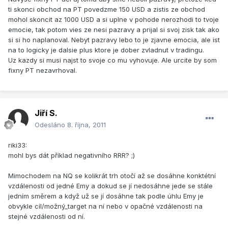
ti skonci obchod na PT povedzme 150 USD a zistis ze obchod
mohol skoncit az 1000 USD a si uplne v pohode nerozhodi to tvoje
emocie, tak potom vies ze nesi pazravy a prijal si svoj zisk tak ako
si si ho naplanoval. Nebyt pazravy lebo to je zjavne emocia, ale ist
na to logicky je dalsie plus ktore je dober zvladnut v tradingu.
Uz kazdy si musi najst to svoje co mu vyhovuje. Ale urcite by som
fixny PT nezavrhoval.
Jiří S.
Odesláno
8. října, 2011
riki33:
mohl bys dát příklad negativního RRR? ;)
Mimochodem na NQ se kolikrát trh otočí až se dosáhne konktétní
vzdálenosti od jedné Emy a dokud se jí nedosáhne jede se stále
jedním směrem a když už se jí dosáhne tak podle úhlu Emy je
obvykle cíl/možný_target na ní nebo v opačné vzdálenosti na
stejné vzdálenosti od ní.