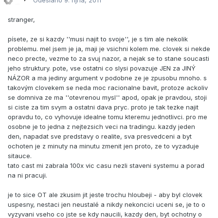
Odesláno
9. října, 2011
stranger,
písete, ze si kazdy ''musi najit to svoje'', je s tim ale nekolik
problemu. mel jsem je ja, maji je vsichni kolem me. clovek si nekde
neco precte, vezme to za svuj nazor, a nejak se to stane soucasti
jeho struktury. pote, vse ostatni co slysi povazuje JEN za JINÝ
NÁZOR a ma jediny argument v podobne ze je zpusobu mnoho. s
takovým clovekem se neda moc racionalne bavit, protoze ackoliv
se domniva ze ma ''otevrenou mysl'' apod, opak je pravdou, stoji
si ciste za tim svym a ostatni dava pryc. proto je tak tezke najit
opravdu to, co vyhovuje idealne tomu kteremu jednotlivci. pro me
osobne je to jedna z nejtezsich veci na tradingu. kazdy jeden
den, napadat sve predstavy o realite, sva presvedceni a byt
ochoten je z minuty na minutu zmenit jen proto, ze to vyzaduje
sitauce.
tato cast mi zabrala 100x vic casu nezli staveni systemu a porad
na ni pracuji.
je to sice OT ale zkusim jit jeste trochu hloubeji - aby byl clovek
uspesny, nestaci jen neustalé a nikdy nekoncici uceni se, je to o
vyzyvani vseho co jste se kdy naucili, kazdy den, byt ochotny o