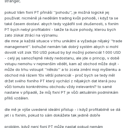
stranger,
pokud Vám fixní PT přináší ''pohodu'', je možná logické jej
používat. nicméně já nedělám trading kvůli pohodě, i když ta se
také časem dostaví. abych tedy vyjádřil své zkušenosti, s fixním
PT bych nebyl profitabilní - takže ta iluze pohody, kterou bych
zato získal ztrácí na významu.
dle mne je každá situace v trhu unikátní a vyžaduje nějaký ''trade
management''. bohužel nemám tak dobrý systém abych si mohl
dovolit vzít zisk 150 USD pokud by byl možný potenciál 1 000 USD
- celý jej samozřejmě nikdy nedostanu, ale jde o princip, v době
vstupu nemohu v nejmenším vědět, kam až obchod může dojít -
může do trhu vstoupit ''někdo'' a to zcela změní moji myšlenku a
obchod má rázem 10x větší potenciál - proč bych se tedy měl
držet svého fixního PT který vychází z nějakých dat která jsou
vůči tomuto konkrétnímu obchodu vždy irelevantní? to samé
nastane v případě, že můj fixní PT je vůči aktuálním podmínkám
příliš vzdálen.
dle mě je výše uvedené ideální přístup - i když profitabilně se dá
jet i s fixním, pokud to sám dokážete tak jedině dobře
problém, když není fixní PT může nastat pokud nemám