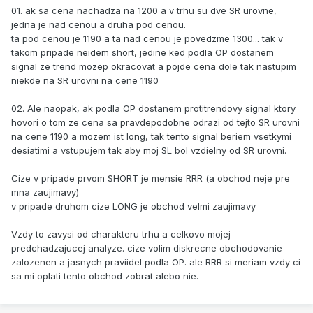
01. ak sa cena nachadza na 1200 a v trhu su dve SR urovne,
jedna je nad cenou a druha pod cenou.
ta pod cenou je 1190 a ta nad cenou je povedzme 1300... tak v
takom pripade neidem short, jedine ked podla OP dostanem
signal ze trend mozep okracovat a pojde cena dole tak nastupim
niekde na SR urovni na cene 1190
02. Ale naopak, ak podla OP dostanem protitrendovy signal ktory
hovori o tom ze cena sa pravdepodobne odrazi od tejto SR urovni
na cene 1190 a mozem ist long, tak tento signal beriem vsetkymi
desiatimi a vstupujem tak aby moj SL bol vzdielny od SR urovni.
Cize v pripade prvom SHORT je mensie RRR (a obchod neje pre
mna zaujimavy)
v pripade druhom cize LONG je obchod velmi zaujimavy
Vzdy to zavysi od charakteru trhu a celkovo mojej
predchadzajucej analyze. cize volim diskrecne obchodovanie
zalozenen a jasnych praviidel podla OP. ale RRR si meriam vzdy ci
sa mi oplati tento obchod zobrat alebo nie.