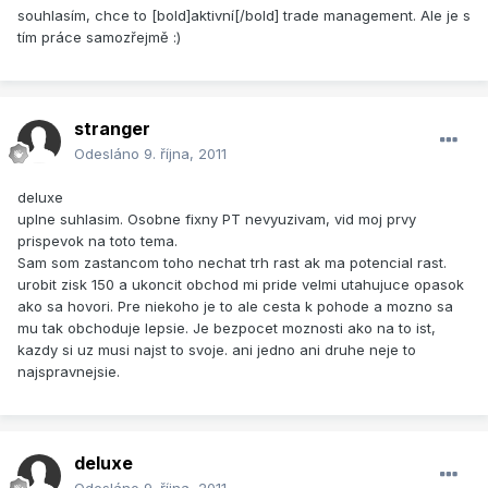
souhlasím, chce to [bold]aktivní[/bold] trade management. Ale je s
tím práce samozřejmě :)
stranger
Odesláno
9. října, 2011
deluxe
uplne suhlasim. Osobne fixny PT nevyuzivam, vid moj prvy
prispevok na toto tema.
Sam som zastancom toho nechat trh rast ak ma potencial rast.
urobit zisk 150 a ukoncit obchod mi pride velmi utahujuce opasok
ako sa hovori. Pre niekoho je to ale cesta k pohode a mozno sa
mu tak obchoduje lepsie. Je bezpocet moznosti ako na to ist,
kazdy si uz musi najst to svoje. ani jedno ani druhe neje to
najspravnejsie.
deluxe