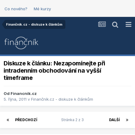
Co nového?
Mé kurzy
Finančník.cz - diskuze k článkům
Diskuze k článku: Nezapomínejte při
intradenním obchodování na vyšší
timeframe
Od
Financnik.cz
5. října, 2011
v
Finančník.cz - diskuze k článkům
PŘEDCHOZÍ
Stránka 2 z 3
DALŠÍ