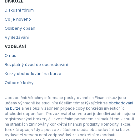
DISKUZE
Diskuzní fórum
Co je nového
Oblíbený obsah
Vyhledávání
VZDĚLÁNÍ
O nás
Bezplatný úvod do obchodování
Kurzy obchodování na burze
Odborné knihy
Upozornění: Všechny informace poskytované na Financnik.cz jsou
určeny výhradně ke studijním účelům témat týkajících se
obchodování
na burze
a neslouží v žádném případě coby konkrétní investiční či
obchodní doporučení. Provozovatel serveru ani jednotliví autoři nejsou
registrovanými brokery či investičním poradcem ani makléřem. Jsou-li
na stránkách zmiňovány konkrétní finanční produkty, komodity, akcie,
forex či opce, vždy a pouze za účelem studia obchodování na burze.
Vydavatel serveru není zodpovědný za konkrétní rozhodnutí