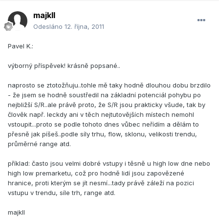
majkll
Odesláno
12. října, 2011
Pavel K.:
výborný příspěvek! krásně popsané..
naprosto se ztotožňuju..tohle mě taky hodně dlouhou dobu brzdilo
- že jsem se hodně soustředil na základní potenciál pohybu po
nejbližší S/R..ale právě proto, že S/R jsou prakticky všude, tak by
člověk např. leckdy ani v těch nejtutovějších místech nemohl
vstoupit...proto se podle tohoto dnes vůbec neřídím a dělám to
přesně jak píšeš..podle síly trhu, flow, sklonu, velikosti trendu,
průměrné range atd.
příklad: často jsou velmi dobré vstupy i těsně u high low dne nebo
high low premarketu, což pro hodně lidí jsou zapovězené
hranice, proti kterým se jít nesmí...tady právě záleží na pozici
vstupu v trendu, síle trh, range atd.
majkll