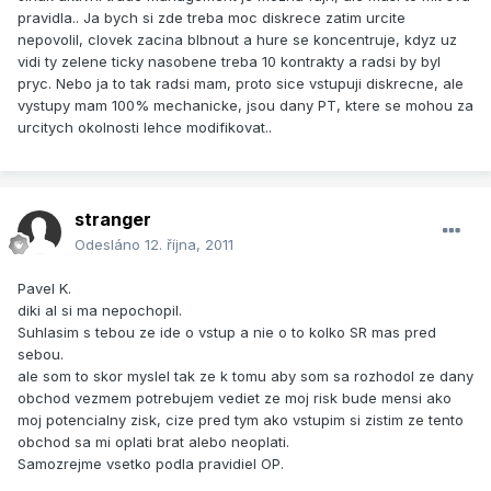
pravidla.. Ja bych si zde treba moc diskrece zatim urcite
nepovolil, clovek zacina blbnout a hure se koncentruje, kdyz uz
vidi ty zelene ticky nasobene treba 10 kontrakty a radsi by byl
pryc. Nebo ja to tak radsi mam, proto sice vstupuji diskrecne, ale
vystupy mam 100% mechanicke, jsou dany PT, ktere se mohou za
urcitych okolnosti lehce modifikovat..
stranger
Odesláno
12. října, 2011
Pavel K.
diki al si ma nepochopil.
Suhlasim s tebou ze ide o vstup a nie o to kolko SR mas pred
sebou.
ale som to skor myslel tak ze k tomu aby som sa rozhodol ze dany
obchod vezmem potrebujem vediet ze moj risk bude mensi ako
moj potencialny zisk, cize pred tym ako vstupim si zistim ze tento
obchod sa mi oplati brat alebo neoplati.
Samozrejme vsetko podla pravidiel OP.