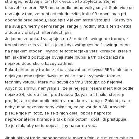
stranger, nedavej si tam tolik veci. Je to zbytecne. Stejne
takovehle mereni RRR nema podle meho velky smysl. Stale vice se
utvrzuju v tom, ze neni ani tak dulezite, kolik SR urovni mas pri
obchode pred sebou, jako spis v jakem miste vstoupis.. Kazdy trh
ma svuj prumerny denni range, range 1. hodiny atd. a ten zkratka
a dobre v urcitych intervalech plni..
Je jasne, ze pokud vstupujes na 3. nebo 4. swingu do trendu, z
trhu si nemuzes vzit tolik, jako kdyz vstupujes na 1. swingu nebo
na nejakem otoceni, vyhodi te totiz lecjaka vetsi korekce, ktere s
tim, jak trend postupuje byvaji stale hlubsi a trh pak zarazi na
nejakou dobu skoro kazdy zadrhel.
Pokud chce tedy trader z trhu ziskavat co nejvyssi RRR s alespon
nejakym uchazejicim %win, musi se snazit vymyslet takove
techniky vstupu, ktere mu dovoli do trhu vstoupit co nejdrive.
Abych to shrnul, nemyslim si, ze je nejlepsi reseni merit RRR podle
nejake SR, kterou mam pred sebou (kdyz ma trh silu, stejne ji
projde), ale spise podle mista v trhu, kde vstupuju.. Zaklad je ale
nebyt moc poznamenany vsim tim, co se vsude o SR urovnich
pise.. Prijde mi totiz, ze se z nich delaji obcas naprosto
neprekonatelne hranice a tak k nim potom i dost lidi pristupuje.
To jen tak, aby se tu objevil i jiny nazor na vec..
Jinak aktivni trade management je mozna fajn, ale musi to mit sva