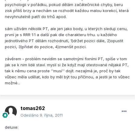
psychologii v pořádku, pokud dělám začátečnické chyby, beru
zisk příliš brzy a nechám se rozhodit každou malou korekcí, která
nevyhnutelně patří do trhů apod.
sám užívám několik PT, ale jen jako body, u kterých sleduji cenu,
první je s RRR 1:1 a další pak dle charakteru trhu. u každého
jednotlivého PT dělám rozhodnutí, 1)držet pozici dále, 2)opustit
pozici, 3)přidat do pozice, 4)zmenšit pozici.
závěrem - problém nevidím se samotnými fixními PT, spíše v tom
jak se k nim lidé staví. myslí si že když mají otestované nějaké PT,
tak k němu cena proste ''musí'' dojít. nezajímá je, proč by tak
vůbec měla udělat, kdo by měl být tou příčinou, a jestli je to vůbec
možné...
tomas262
Odesláno
9. října, 2011
deluxe: