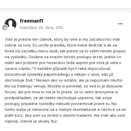
freeman11
Odesláno
20. října, 2011
Toto je presne ten clanok, ktory by sme si my zaciatocnici mali
zobrat za svoj. Su urcite pravidla, ktore treba dodrzat a ak sa
hned na zaciatku nieco osidi, tak potom sa to velmi nemilo prejavi
na vysledku. Osobne sa snazim tohoto postupu drzat, jedine co
vidim ako problem pre novacikov teda aspom pre mna je veta v
zavere clanku "V každém případě bych také doporučoval
konzultovat výsledky papertradingu s někým v okolí, kdo již
obchoduje živě." Neviem ako vy ostatni, ale ja nepoznam nikoho
kto sa tradingu venuje. Mozete si povedat, ze ved tu je diskusne
forum, ale pre mna to nie je to prave. Je to velmi anonymne a
predpokladam, ze ak niekto obchoduje uspesne, tak svoje
postupy, pripadne vysledky nebude prezentovat prave tu. Na
tomto webe je nemozne sa s niekym skontaktovat a nechce sa mi
platit kurz, aby som sa stretol s dalsimi tradermi. Ale inak ako som
napisal, clanok je skvely (tu)