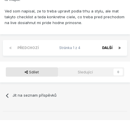
Ved som napisal, ze to treba upravit podla trhu a stylu, ale mat
takyto checklist a teda konkretne ciele, co treba pred prechodom
na live dosiahnut mi pride hodne prinosne.
PŘEDCHOZÍ
Stránka 1 z 4
DALŠÍ
Sdílet
Sledující
0
Jít na seznam příspěvků