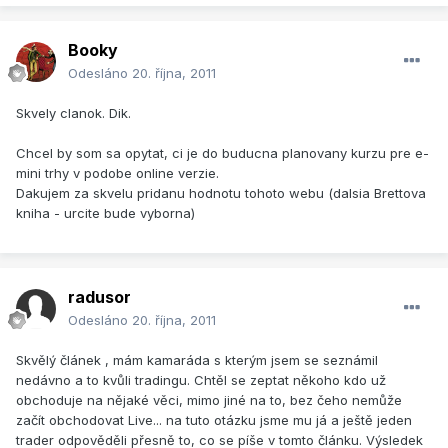
Booky
Odesláno
20. října, 2011
Skvely clanok. Dik.
Chcel by som sa opytat, ci je do buducna planovany kurzu pre e-
mini trhy v podobe online verzie.
Dakujem za skvelu pridanu hodnotu tohoto webu (dalsia Brettova
kniha - urcite bude vyborna)
radusor
Odesláno
20. října, 2011
Skvělý článek , mám kamaráda s kterým jsem se seznámil
nedávno a to kvůli tradingu. Chtěl se zeptat někoho kdo už
obchoduje na nějaké věci, mimo jiné na to, bez čeho nemůže
začít obchodovat Live... na tuto otázku jsme mu já a ještě jeden
trader odpověděli přesně to, co se píše v tomto článku. Výsledek