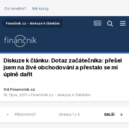
Co nového?
Mé kurzy
Finančník.cz - diskuze k článkům
Diskuze k článku: Dotaz začátečníka: přešel
jsem na živé obchodování a přestalo se mi
úplně dařit
Od
Financnik.cz
19. října, 2011
v
Finančník.cz - diskuze k článkům
PŘEDCHOZÍ
Stránka 1 z 4
DALŠÍ