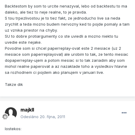
Backtestom by som to urcite nenazyval, lebo od backtestu to ma
daleko, ale tiez to neje realne, to je pravda.
S tou trpezlivostou je to tiez fakt, ze jednoducho live sa neda
zrychlit a teda mozno budem nervozny ked to pojde pomaly a tam
uz vznika priestor na chyby.
SU to dobre protiargumenty co ste uviedli a mozno niekto tu
uvedie este nejake.
Povodne som si chcel paperreplay-ovat este 2 mesiace (uz 2
mesiace som paperreplayoval) ale urobim to tak, ze tento mesiac
dopaperreplay-ujem a potom mesiac si to tak zariadim aby som
mohol realne paperovat a az nazaklade toho a vysledkov hlavne
sa rozhodnem ci pojdem ako planujem v januari live.
Takze dik
majkll
Odesláno
20. října, 2011
lostekos: