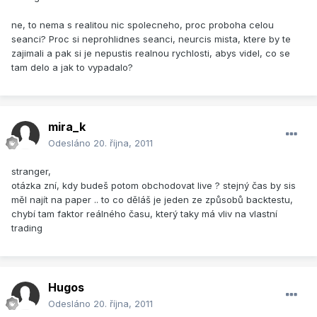
ne, to nema s realitou nic spolecneho, proc proboha celou
seanci? Proc si neprohlidnes seanci, neurcis mista, ktere by te
zajimali a pak si je nepustis realnou rychlosti, abys videl, co se
tam delo a jak to vypadalo?
mira_k
Odesláno
20. října, 2011
stranger,
otázka zní, kdy budeš potom obchodovat live ? stejný čas by sis
měl najít na paper .. to co děláš je jeden ze způsobů backtestu,
chybí tam faktor reálného času, který taky má vliv na vlastní
trading
Hugos
Odesláno
20. října, 2011