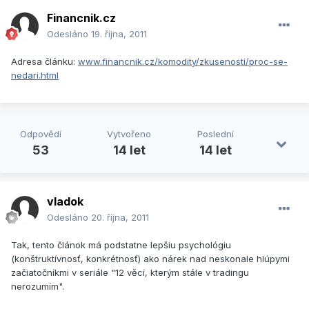
Financnik.cz
Odesláno
19. října, 2011
Adresa článku:
www.financnik.cz/komodity/zkusenosti/proc-se-
nedari.html
Odpovědí
Vytvořeno
Poslední
53
14 let
14 let
vladok
Odesláno
20. října, 2011
Tak, tento článok má podstatne lepšiu psychológiu
(konštruktívnosť, konkrétnosť) ako nárek nad neskonale hlúpymi
začiatočníkmi v seriále "12 věcí, kterým stále v tradingu
nerozumím".