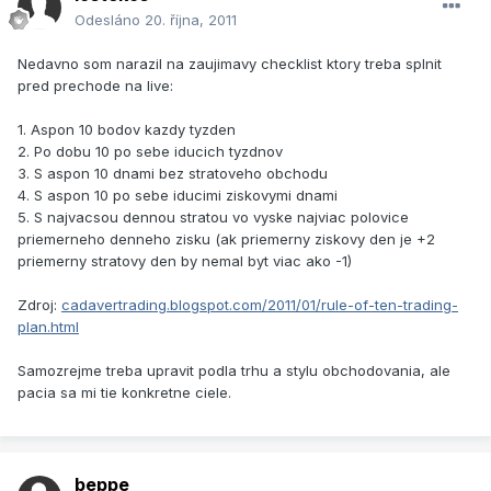
Odesláno
20. října, 2011
Nedavno som narazil na zaujimavy checklist ktory treba splnit
pred prechode na live:
1. Aspon 10 bodov kazdy tyzden
2. Po dobu 10 po sebe iducich tyzdnov
3. S aspon 10 dnami bez stratoveho obchodu
4. S aspon 10 po sebe iducimi ziskovymi dnami
5. S najvacsou dennou stratou vo vyske najviac polovice
priemerneho denneho zisku (ak priemerny ziskovy den je +2
priemerny stratovy den by nemal byt viac ako -1)
Zdroj:
cadavertrading.blogspot.com/2011/01/rule-of-ten-trading-
plan.html
Samozrejme treba upravit podla trhu a stylu obchodovania, ale
pacia sa mi tie konkretne ciele.
beppe