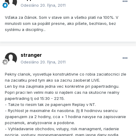
Odesláno
20. října, 2011
Vďaka za článok. Som v stave sim a všetko platí na 100%. V
minulosti som sa popálil presne, ako píšete, bezhlavo, bez
systému a disciplíny...
stranger
Odesláno
20. října, 2011
Pekny clanok, vysvetluje konstruktivne co robia zaciatocnici zle
na zaciatku pred tym ako sa zacnu zaoberat LIVE.
Len by ma zaujimala jedna vec konkretne pri papertradingu.
Popri praci len velmi malo si najdem cas na skutocne realny
papertrading tj od 15:30 - 22:15.
- Takze to riesim tak ze paperujem Replay v NT.
- Rychlost je maximalne 4x nasobna. (tj 8 hodinovu seancu
zpaperujem za 2 hodiny, cca + 1 hodina navyse na zapisovanie
poznamok, analyzovanie a podobne.
- Vyhladavanie obchodov, vstupy, risk managment, riadenie
pozicie, vystupy, moneymanagment, mam jasne dany podla