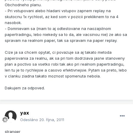
Obchodneho planu.
- Pri vstupovani alebo hladani vstupov zapnem replay na
skutocnu 1x rychlost, az ked som v pozicii prekliknem to na 4
nasobok.
- Domnievam sa (mam to aj odtestovane na naozajstnom
papertradingu, lebo niekedy sa to da, ale vacsinou nie) ze ako sa
spravam na realnom paper, tak sa spravam na paper replay.
Cize ja sa chcem opytat, ci povazuje sa aj takato metoda
paperovania za realnu, ak sa pri tom dodrziava jasne stanoveny
plan a poctivo sa vsetko robi tak ako pri realnom papertradingu,
len tu je to rychlejsie a casovo efektivnejsie. Pytam sa preto, lebo
v clanku ziadna takato moznost spomenuta nebola.
Dakujem za odpoved.
yax
Odesláno
20. října, 2011
stranger