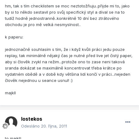
hm, tak s tím checklistem se moc neztotožňuju..přijde mi to, jako
by si to někdo sestavil pro svůj specifický styl a díval se na to
tudíž hodně jednostranně..konkrétně 10 dní bez ztrátového
obchodu je pro mě velká nesmyslnost..
k paperu:
jednoznačně souhlasím s tím, že i když kvůli práci jedu pouze
replay, tak minimálně nějaký čas je nutné před live jet čistý paper,
aby si člověk zvykl na režim...protože ono to zase neni taková
sranda dokázat se maximálně koncentrovat třeba krátce po
vydatném obědě a v době kdy většina lidí končí v práci...nejeden
člověk nejednou u seance usnul! :)
majkll
lostekos
Odesláno
20. října, 2011
to majkll: