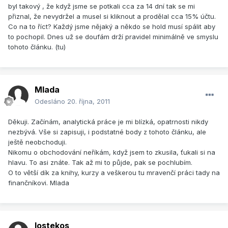
byl takový , že když jsme se potkali cca za 14 dní tak se mi
přiznal, že nevydržel a musel si kliknout a prodělal cca 15% účtu.
Co na to říct? Každý jsme nějaký a někdo se hold musí spálit aby
to pochopil. Dnes už se doufám drží pravidel minimálně ve smyslu
tohoto článku. (tu)
Mlada
Odesláno
20. října, 2011
Děkuji. Začínám, analytická práce je mi blízká, opatrnosti nikdy
nezbývá. Vše si zapisuji, i podstatné body z tohoto článku, ale
ještě neobchoduji.
Nikomu o obchodování neříkám, když jsem to zkusila, ťukali si na
hlavu. To asi znáte. Tak až mi to půjde, pak se pochlubím.
O to větší dík za knihy, kurzy a veškerou tu mravenčí práci tady na
finančníkovi. Mlada
lostekos