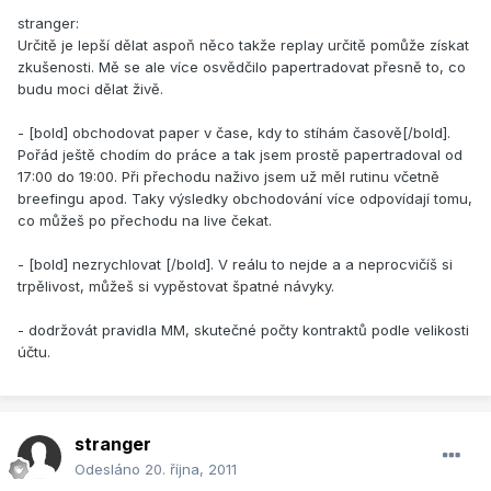
stranger:
Určitě je lepší dělat aspoň něco takže replay určitě pomůže získat
zkušenosti. Mě se ale více osvědčilo papertradovat přesně to, co
budu moci dělat živě.
- [bold] obchodovat paper v čase, kdy to stíhám časově[/bold].
Pořád ještě chodím do práce a tak jsem prostě papertradoval od
17:00 do 19:00. Při přechodu naživo jsem už měl rutinu včetně
breefingu apod. Taky výsledky obchodování více odpovídají tomu,
co můžeš po přechodu na live čekat.
- [bold] nezrychlovat [/bold]. V reálu to nejde a a neprocvičíš si
trpělivost, můžeš si vypěstovat špatné návyky.
- dodržovát pravidla MM, skutečné počty kontraktů podle velikosti
účtu.
stranger
Odesláno
20. října, 2011