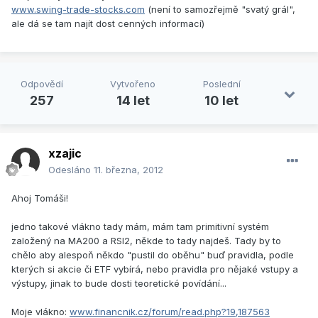
www.swing-trade-stocks.com
(není to samozřejmě "svatý grál",
ale dá se tam najít dost cenných informací)
Odpovědí
Vytvořeno
Poslední
257
14 let
10 let
xzajic
Odesláno
11. března, 2012
Ahoj Tomáši!
jedno takové vlákno tady mám, mám tam primitivní systém
založený na MA200 a RSI2, někde to tady najdeš. Tady by to
chělo aby alespoň někdo "pustil do oběhu" buď pravidla, podle
kterých si akcie či ETF vybírá, nebo pravidla pro nějaké vstupy a
výstupy, jinak to bude dosti teoretické povídání...
Moje vlákno:
www.financnik.cz/forum/read.php?19,187563