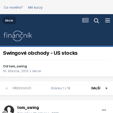
Co nového?
Mé kurzy
Akcie
Swingové obchody - US stocks
Od
tom_swing
10. března, 2012
v
Akcie
PŘEDCHOZÍ
Stránka 1 z 18
DALŠÍ
tom_swing