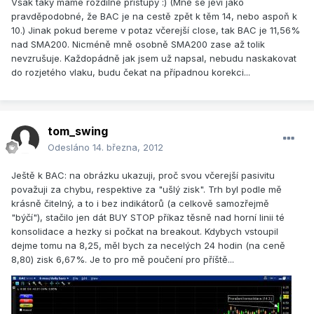
Však taky máme rozdílné přístupy :) (Mně se jeví jako
pravděpodobné, že BAC je na cestě zpět k těm 14, nebo aspoň k
10.) Jinak pokud bereme v potaz včerejší close, tak BAC je 11,56%
nad SMA200. Nicméně mně osobně SMA200 zase až tolik
nevzrušuje. Každopádně jak jsem už napsal, nebudu naskakovat
do rozjetého vlaku, budu čekat na případnou korekci...
tom_swing
Odesláno
14. března, 2012
Ještě k BAC: na obrázku ukazuji, proč svou včerejší pasivitu
považuji za chybu, respektive za "ušlý zisk". Trh byl podle mě
krásně čitelný, a to i bez indikátorů (a celkově samozřejmě
"býčí"), stačilo jen dát BUY STOP příkaz těsně nad horní linii té
konsolidace a hezky si počkat na breakout. Kdybych vstoupil
dejme tomu na 8,25, měl bych za necelých 24 hodin (na ceně
8,80) zisk 6,67%. Je to pro mě poučení pro příště...