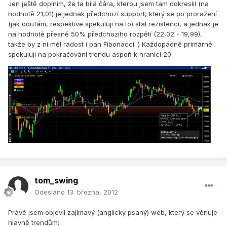
Jen ještě doplním, že ta bílá čára, kterou jsem tam dokreslil (na
hodnotě 21,01) je jednak předchozí support, který se po proražení
(jak doufám, respektive spekuluji na to) stal rezistencí, a jednak je
na hodnotě přesně 50% předchozího rozpětí (22,02 - 19,99),
takže by z ní měl radost i pan Fibonacci :) Každopádně primárně
spekuluji na pokračování trendu aspoň k hranici 20.
tom_swing
Odesláno
13. března, 2012
Právě jsem objevil zajímavý (anglicky psaný) web, který se věnuje
hlavně trendům: