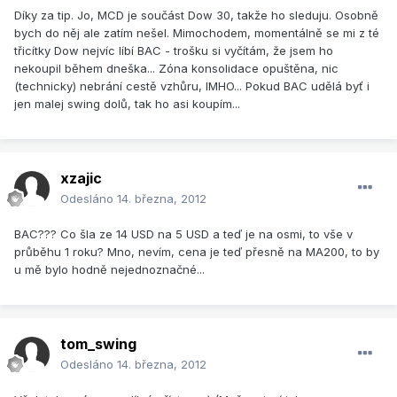
Díky za tip. Jo, MCD je součást Dow 30, takže ho sleduju. Osobně
bych do něj ale zatím nešel. Mimochodem, momentálně se mi z té
třicítky Dow nejvíc líbí BAC - trošku si vyčítám, že jsem ho
nekoupil během dneška... Zóna konsolidace opuštěna, nic
(technicky) nebrání cestě vzhůru, IMHO... Pokud BAC udělá byť i
jen malej swing dolů, tak ho asi koupím...
xzajic
Odesláno
14. března, 2012
BAC??? Co šla ze 14 USD na 5 USD a teď je na osmi, to vše v
průběhu 1 roku? Mno, nevím, cena je teď přesně na MA200, to by
u mě bylo hodně nejednoznačné...
tom_swing
Odesláno
14. března, 2012