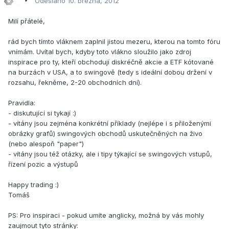
Odesláno
10. března, 2012
Milí přátelé,
rád bych tímto vláknem zaplnil jistou mezeru, kterou na tomto fóru
vnímám. Uvítal bych, kdyby toto vlákno sloužilo jako zdroj
inspirace pro ty, kteří obchodují diskréčně akcie a ETF kótované
na burzách v USA, a to swingově (tedy s ideální dobou držení v
rozsahu, řekněme, 2-20 obchodních dní).
Pravidla:
- diskutující si tykají :)
- vítány jsou zejména konkrétní příklady (nejlépe i s přiloženými
obrázky grafů) swingových obchodů uskutečněných na živo
(nebo alespoň "paper")
- vítány jsou též otázky, ale i tipy týkající se swingových vstupů,
řízení pozic a výstupů
Happy trading :)
Tomáš
PS: Pro inspiraci - pokud umíte anglicky, možná by vás mohly
zaujmout tyto stránky: