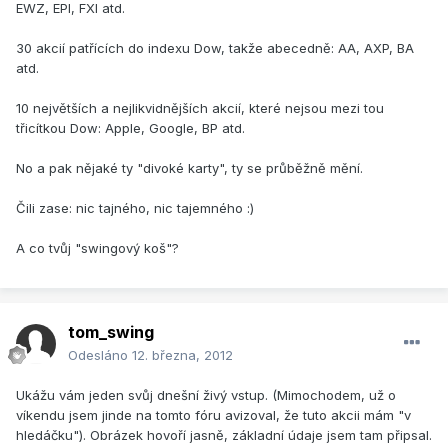
EWZ, EPI, FXI atd.
30 akcií patřících do indexu Dow, takže abecedně: AA, AXP, BA
atd.
10 největších a nejlikvidnějších akcií, které nejsou mezi tou
třicítkou Dow: Apple, Google, BP atd.
No a pak nějaké ty "divoké karty", ty se průběžně mění.
Čili zase: nic tajného, nic tajemného :)
A co tvůj "swingový koš"?
tom_swing
Odesláno
12. března, 2012
Ukážu vám jeden svůj dnešní živý vstup. (Mimochodem, už o
víkendu jsem jinde na tomto fóru avizoval, že tuto akcii mám "v
hledáčku"). Obrázek hovoří jasně, základní údaje jsem tam připsal.