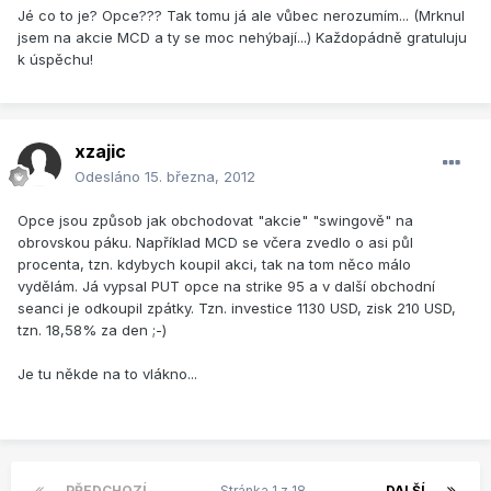
Jé co to je? Opce??? Tak tomu já ale vůbec nerozumím... (Mrknul
jsem na akcie MCD a ty se moc nehýbají...) Každopádně gratuluju
k úspěchu!
xzajic
Odesláno
15. března, 2012
Opce jsou způsob jak obchodovat "akcie" "swingově" na
obrovskou páku. Například MCD se včera zvedlo o asi půl
procenta, tzn. kdybych koupil akci, tak na tom něco málo
vydělám. Já vypsal PUT opce na strike 95 a v další obchodní
seanci je odkoupil zpátky. Tzn. investice 1130 USD, zisk 210 USD,
tzn. 18,58% za den ;-)
Je tu někde na to vlákno...
PŘEDCHOZÍ
Stránka 1 z 18
DALŠÍ