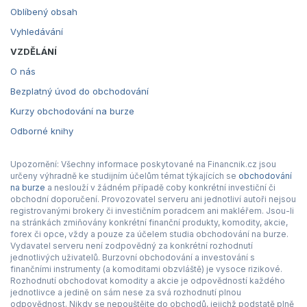
Oblíbený obsah
Vyhledávání
VZDĚLÁNÍ
O nás
Bezplatný úvod do obchodování
Kurzy obchodování na burze
Odborné knihy
Upozornění: Všechny informace poskytované na Financnik.cz jsou
určeny výhradně ke studijním účelům témat týkajících se
obchodování
na burze
a neslouží v žádném případě coby konkrétní investiční či
obchodní doporučení. Provozovatel serveru ani jednotliví autoři nejsou
registrovanými brokery či investičním poradcem ani makléřem. Jsou-li
na stránkách zmiňovány konkrétní finanční produkty, komodity, akcie,
forex či opce, vždy a pouze za účelem studia obchodování na burze.
Vydavatel serveru není zodpovědný za konkrétní rozhodnutí
jednotlivých uživatelů. Burzovní obchodování a investování s
finančními instrumenty (a komoditami obzvláště) je vysoce rizikové.
Rozhodnutí obchodovat komodity a akcie je odpovědností každého
jednotlivce a jedině on sám nese za svá rozhodnutí plnou
odpovědnost. Nikdy se nepouštějte do obchodů, jejichž podstatě plně