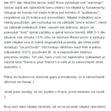
jde SPY atp. Nedržím akcie, když firma vyhlašuje své "earnings".
Občas (spíš ale výjimečně) beru ohled i na nějaké ty fundamenty.
Vstupuji do trendu na (nebo krátce po) korekci či "pullbacku",
respektive na (či krátce po) konsolidaci. Nějaké indikátory sice
někdy používám, ale rozhoduji se na základě "price action", nikoli
na základě indikátorů. Dále: nejsem tak bláhový, abych se
pokoušel "lovit" úplné začátky a úplné konce trendů. RRR 2-3 dle
situace; risk zhruba 1,5% účtu na obchod. Řízení pozic a výstupy:
mám nějaká více či méně dogmatická pravidla, ale tohle ještě
dolaďuju "za pochodu". Obchoduju většinou mezi třetí a pátou
odpoledne (CET), používám IB. Jo a nepoužívám žádnou
placenou službu. Toť vše, není v tom nic tajemného (základem je
slavná teze "trend is your friend") a celé je to samozřejmě dosti
diskréční ;)
Plány do budoucna: testovat gapy a breakouty. Jo a samozřejmě
důchod na Havaji :)
Jinak jsem ženatý, 34 let, bydlím v Praze, první miminko na cestě
:)
Brzy sem dám nějaký obrázek, až se mi povede nějaký relevantní