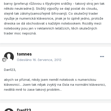
barvy (preferuji růžovou s třpytivými srdíčky - takový stroj jen tak
někdo neukradne:)). Složitý výpočty se dají poslat do cloudu,
stejně tak zálohy(samozřejmě šifrovaný). Co skutečný trader
využije je numerická klávesnice, jinak je to úplně jedno, protože
dneska se dá obchodovat s každým notebookem. Rozdíly mezi
notebooky jsou jen v reklamních letáčcích, těch skutečných
trader moc nepozná.
tomnes
Odesláno
16. července, 2012
Dan123,
abych se přiznal, nikdy jsem neměl notebook s numerickou
klávesnicí... Jsem tak nějak zvyklý na čísla na normální klávesnici,
nedělá mně to zase takový problém...
Dan123