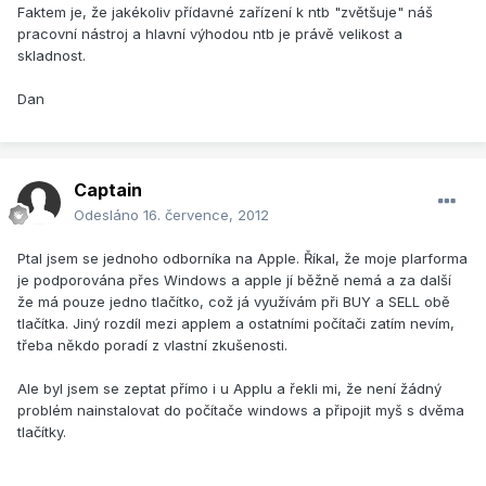
Faktem je, že jakékoliv přídavné zařízení k ntb "zvětšuje" náš
pracovní nástroj a hlavní výhodou ntb je právě velikost a
skladnost.
Dan
Captain
Odesláno
16. července, 2012
Ptal jsem se jednoho odborníka na Apple. Říkal, že moje plarforma
je podporována přes Windows a apple jí běžně nemá a za další
že má pouze jedno tlačítko, což já využívám při BUY a SELL obě
tlačítka. Jiný rozdíl mezi applem a ostatními počítači zatím nevím,
třeba někdo poradí z vlastní zkušenosti.
Ale byl jsem se zeptat přímo i u Applu a řekli mi, že není žádný
problém nainstalovat do počítače windows a připojit myš s dvěma
tlačítky.