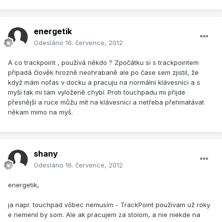
energetik
Odesláno
16. července, 2012
A co trackpoint , používá někdo ? Zpočátku si s trackpointem
připadá člověk hrozně neohrabaně ale po čase sem zjistil, že
když mám noťas v docku a pracuju na normální klávesnici a s
myší tak mi tam vyloženě chybí. Proti touchpadu mi přijde
přesnější a ruce můžu mít na klávesnici a netřeba přehmatávat
někam mimo na myš.
shany
Odesláno
16. července, 2012
energetik,
ja napr. touchpad vôbec nemusím - TrackPoint používam už roky
e nemenil by som. Ale ak pracujem za stolom, a nie niekde na