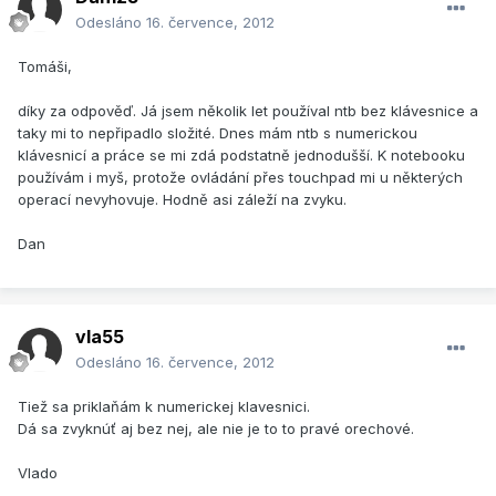
Odesláno
16. července, 2012
Tomáši,
díky za odpověď. Já jsem několik let používal ntb bez klávesnice a
taky mi to nepřipadlo složité. Dnes mám ntb s numerickou
klávesnicí a práce se mi zdá podstatně jednodušší. K notebooku
používám i myš, protože ovládání přes touchpad mi u některých
operací nevyhovuje. Hodně asi záleží na zvyku.
Dan
vla55
Odesláno
16. července, 2012
Tiež sa priklaňám k numerickej klavesnici.
Dá sa zvyknúť aj bez nej, ale nie je to to pravé orechové.
Vlado