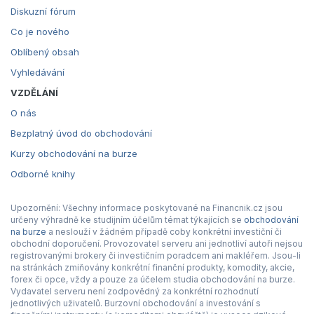
Diskuzní fórum
Co je nového
Oblíbený obsah
Vyhledávání
VZDĚLÁNÍ
O nás
Bezplatný úvod do obchodování
Kurzy obchodování na burze
Odborné knihy
Upozornění: Všechny informace poskytované na Financnik.cz jsou
určeny výhradně ke studijním účelům témat týkajících se
obchodování
na burze
a neslouží v žádném případě coby konkrétní investiční či
obchodní doporučení. Provozovatel serveru ani jednotliví autoři nejsou
registrovanými brokery či investičním poradcem ani makléřem. Jsou-li
na stránkách zmiňovány konkrétní finanční produkty, komodity, akcie,
forex či opce, vždy a pouze za účelem studia obchodování na burze.
Vydavatel serveru není zodpovědný za konkrétní rozhodnutí
jednotlivých uživatelů. Burzovní obchodování a investování s