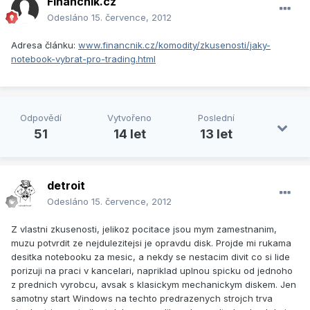
Financnik.cz
Odesláno
15. července, 2012
Adresa článku:
www.financnik.cz/komodity/zkusenosti/jaky-
notebook-vybrat-pro-trading.html
Odpovědí
Vytvořeno
Poslední
51
14 let
13 let
detroit
Odesláno
15. července, 2012
Z vlastni zkusenosti, jelikoz pocitace jsou mym zamestnanim,
muzu potvrdit ze nejdulezitejsi je opravdu disk. Projde mi rukama
desitka notebooku za mesic, a nekdy se nestacim divit co si lide
porizuji na praci v kancelari, napriklad uplnou spicku od jednoho
z prednich vyrobcu, avsak s klasickym mechanickym diskem. Jen
samotny start Windows na techto predrazenych strojch trva