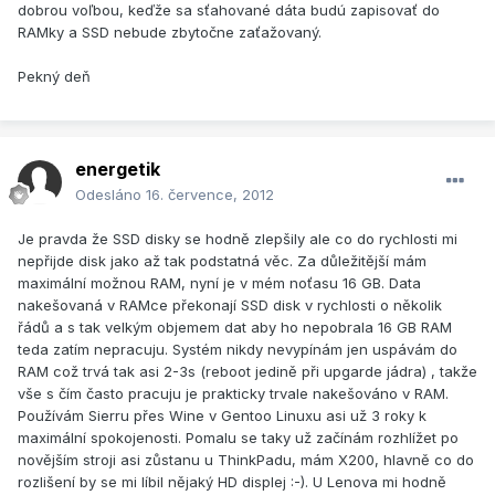
dobrou voľbou, keďže sa sťahované dáta budú zapisovať do
RAMky a SSD nebude zbytočne zaťažovaný.
Pekný deň
energetik
Odesláno
16. července, 2012
Je pravda že SSD disky se hodně zlepšily ale co do rychlosti mi
nepřijde disk jako až tak podstatná věc. Za důležitější mám
maximální možnou RAM, nyní je v mém noťasu 16 GB. Data
nakešovaná v RAMce překonají SSD disk v rychlosti o několik
řádů a s tak velkým objemem dat aby ho nepobrala 16 GB RAM
teda zatím nepracuju. Systém nikdy nevypínám jen uspávám do
RAM což trvá tak asi 2-3s (reboot jedině při upgarde jádra) , takže
vše s čím často pracuju je prakticky trvale nakešováno v RAM.
Používám Sierru přes Wine v Gentoo Linuxu asi už 3 roky k
maximální spokojenosti. Pomalu se taky už začínám rozhlížet po
novějším stroji asi zůstanu u ThinkPadu, mám X200, hlavně co do
rozlišení by se mi líbil nějaký HD displej :-). U Lenova mi hodně