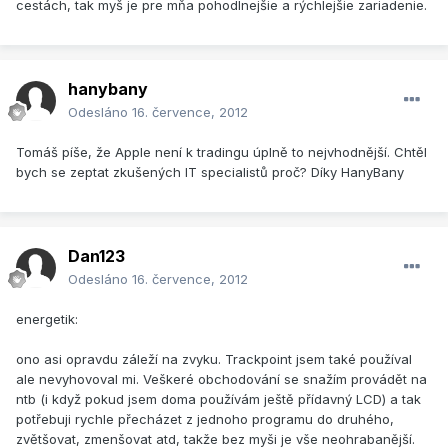
cestách, tak myš je pre mňa pohodlnejšie a rýchlejšie zariadenie.
hanybany
Odesláno
16. července, 2012
Tomáš píše, že Apple není k tradingu úplně to nejvhodnější. Chtěl
bych se zeptat zkušených IT specialistů proč? Díky HanyBany
Dan123
Odesláno
16. července, 2012
energetik:
ono asi opravdu záleží na zvyku. Trackpoint jsem také používal
ale nevyhovoval mi. Veškeré obchodování se snažím provádět na
ntb (i když pokud jsem doma používám ještě přídavný LCD) a tak
potřebuji rychle přecházet z jednoho programu do druhého,
zvětšovat, zmenšovat atd, takže bez myši je vše neohrabanější.