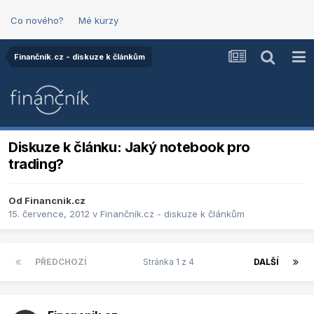
Co nového?
Mé kurzy
Finančník.cz - diskuze k článkům
Diskuze k článku: Jaký notebook pro
trading?
Od
Financnik.cz
15. července, 2012
v
Finančník.cz - diskuze k článkům
PŘEDCHOZÍ
Stránka 1 z 4
DALŠÍ