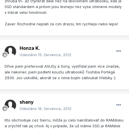
zhruba tri- az ctyrikrat dele nez na libovolnem ultrabooku, kde je
SSD standardem a pritom jsou levnejsi nez vyse zminene modely
s trikrat vetsi hmotnosti.
Zaver: Rozhodne neplati ze cim drazsi, tim rychlejsi nebo lepsi!
Honza K.
Odesláno
15. července, 2012
Dříve jsem preferoval ASUSy a Sony, vystřídal jsem více značek,
ale nakonec jsem podlehl kouzlu ultrabooků Toshiba Portégé
Z830. Jso uskvělé, akorát se s nima bojím zatloukat hřebíky :)
shany
Odesláno
16. července, 2012
Kto obchoduje cez Sierru, môže ju celú nainštalovať do RAMdisku
a zrýchliť tak jej chod. Aj v prípade, že už máme SSD je RAMdisk