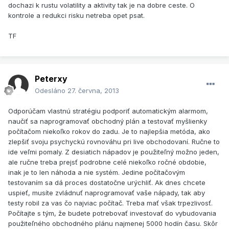
dochazi k rustu volatility a aktivity tak je na dobre ceste. O
kontrole a redukci risku netreba opet psat.
TF
Peterxy
Odesláno
27. června, 2013
Odporúčam vlastnú stratégiu podporiť automatickým alarmom,
naučiť sa naprogramovať obchodný plán a testovať myšlienky
počítačom niekoľko rokov do zadu. Je to najlepšia metóda, ako
zlepšiť svoju psychyckú rovnováhu pri live obchodovaní. Ručne to
ide veľmi pomaly. Z desiatich nápadov je použiteľný možno jeden,
ale ručne treba prejsť podrobne celé niekoľko ročné obdobie,
inak je to len náhoda a nie systém. Jedine počítačovým
testovaním sa dá proces dostatočne urýchliť. Ak dnes chcete
uspieť, musíte zvládnuť naprogramovať vaše nápady, tak aby
testy robil za vas čo najviac počítač. Treba mať však trpezlivosť.
Počítajte s tým, že budete potrebovať investovať do vybudovania
použiteľného obchodného plánu najmenej 5000 hodín času. Skôr