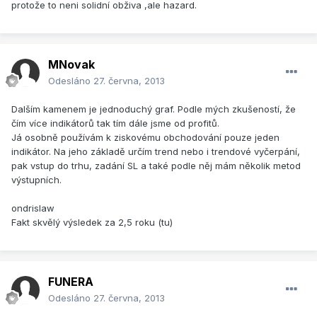
protože to neni solidní obživa ,ale hazard.
MNovak
Odesláno
27. června, 2013
Dalším kamenem je jednoduchý graf. Podle mých zkušeností, že
čím více indikátorů tak tím dále jsme od profitů.
Já osobně používám k ziskovému obchodování pouze jeden
indikátor. Na jeho základě určím trend nebo i trendové vyčerpání,
pak vstup do trhu, zadání SL a také podle něj mám několik metod
výstupních.
ondrislaw
Fakt skvělý výsledek za 2,5 roku (tu)
FUNERA
Odesláno
27. června, 2013