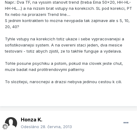
Napr.: Dva TF, na vyssim stanovit trend (treba Ema 50x20, HH-HL-
HH-HL....) a na nizsim brat vstupy na korekcich. SL pod korekci, PT
fix nebo na prorazeni Trend line....
S jednim kontraktem to mozna nevypada tak zajimave ale s 5, 10,
20, 40?
Tyhle vstupy na korekcich totiz ukaze i sebe vypracovanejsi a
sofistikovanejsi system. A na overeni staci jeden, dva mesice
testovani - totiz abych zjistil, ze to takhle funguje a vydelava.
Tohle posune psychiku a potom, pokud ma clovek jeste chut,
muze badat nad protitrendovymi patterny.
To slozitejsi, narocnejsi a drazsi nebyva jedinou cestou k cili.
Honza K.
Odesláno
28. června, 2013