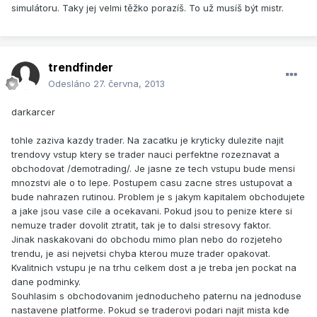
simulátoru. Taky jej velmi těžko porazíš. To už musíš být mistr.
trendfinder
Odesláno
27. června, 2013
darkarcer
tohle zaziva kazdy trader. Na zacatku je kryticky dulezite najit
trendovy vstup ktery se trader nauci perfektne rozeznavat a
obchodovat /demotrading/. Je jasne ze tech vstupu bude mensi
mnozstvi ale o to lepe. Postupem casu zacne stres ustupovat a
bude nahrazen rutinou. Problem je s jakym kapitalem obchodujete
a jake jsou vase cile a ocekavani. Pokud jsou to penize ktere si
nemuze trader dovolit ztratit, tak je to dalsi stresovy faktor.
Jinak naskakovani do obchodu mimo plan nebo do rozjeteho
trendu, je asi nejvetsi chyba kterou muze trader opakovat.
Kvalitnich vstupu je na trhu celkem dost a je treba jen pockat na
dane podminky.
Souhlasim s obchodovanim jednoducheho paternu na jednoduse
nastavene platforme. Pokud se traderovi podari najit mista kde