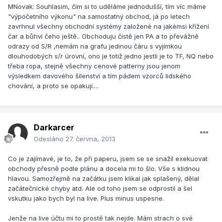
MNovak: Souhlasim, čím si to uděláme jednodušší, tím víc máme
"výpočetního výkonu" na samostatný obchod, já po letech
zavrhnul všechny obchodní systémy založené na jakémsi křížení
čar a bůhví čeho ještě.. Obchoduju čistě jen PA a to převážně
odrazy od S/R ,nemám na grafu jedinou čáru s vyjímkou
dlouhodobých s/r úrovní, ono je totiž jedno jestli je to TF, NQ nebo
třeba ropa, stejně všechny cenové patterny jsou jenom
výsledkem davového šílenství a tím pádem vzorců lidského
chování, a proto se opakují....
Darkarcer
Odesláno
27. června, 2013
Co je zajímavé, je to, že při paperu, jsem se se snažil exekuovat
obchody přesně podle plánu a docela mi to šlo. Vše s klidnou
hlavou. Samozřejmě na začátku jsem klikal jak splašený, dělal
začátečnické chyby atd. Ale od toho jsem se odprostil a šel
vskutku jako bych byl na live. Plus minus uspesne.
Jenže na live účtu mi to prostě tak nejde. Mám strach o své