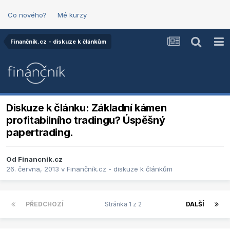
Co nového?
Mé kurzy
Finančník.cz - diskuze k článkům
Diskuze k článku: Základní kámen
profitabilního tradingu? Úspěšný
papertrading.
Od
Financnik.cz
26. června, 2013
v
Finančník.cz - diskuze k článkům
PŘEDCHOZÍ
Stránka 1 z 2
DALŠÍ