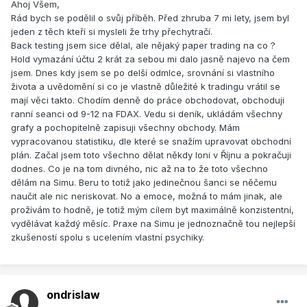
Ahoj Všem,
Rád bych se podělil o svůj příběh. Před zhruba 7 mi lety, jsem byl
jeden z těch kteří si mysleli že trhy přechytračí.
Back testing jsem sice dělal, ale nějaký paper trading na co ?
Hold vymazání účtu 2 krát za sebou mi dalo jasně najevo na čem
jsem. Dnes kdy jsem se po delší odmlce, srovnání si vlastního
života a uvědomění si co je vlastně důležité k tradingu vrátil se
mají věci takto. Chodím denně do práce obchodovat, obchoduji
ranní seanci od 9-12 na FDAX. Vedu si deník, ukládám všechny
grafy a pochopitelně zapisuji všechny obchody. Mám
vypracovanou statistiku, dle které se snažím upravovat obchodní
plán. Začal jsem toto všechno dělat někdy loni v Říjnu a pokračuji
dodnes. Co je na tom divného, nic až na to že toto všechno
dělám na Simu. Beru to totiž jako jedinečnou šanci se něčemu
naučit ale nic neriskovat. No a emoce, možná to mám jinak, ale
prožívám to hodně, je totiž mým cílem byt maximálně konzistentní,
vydělávat každý měsíc. Praxe na Simu je jednoznačně tou nejlepší
zkušeností spolu s ucelením vlastní psychiky.
ondrislaw