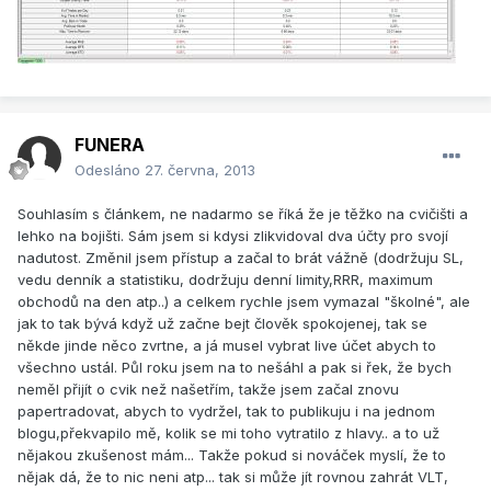
FUNERA
Odesláno
27. června, 2013
Souhlasím s článkem, ne nadarmo se říká že je těžko na cvičišti a
lehko na bojišti. Sám jsem si kdysi zlikvidoval dva účty pro svojí
nadutost. Změnil jsem přístup a začal to brát vážně (dodržuju SL,
vedu denník a statistiku, dodržuju denní limity,RRR, maximum
obchodů na den atp..) a celkem rychle jsem vymazal "školné", ale
jak to tak bývá když už začne bejt člověk spokojenej, tak se
někde jinde něco zvrtne, a já musel vybrat live účet abych to
všechno ustál. Půl roku jsem na to nešáhl a pak si řek, že bych
neměl přijít o cvik než našetřím, takže jsem začal znovu
papertradovat, abych to vydržel, tak to publikuju i na jednom
blogu,překvapilo mě, kolik se mi toho vytratilo z hlavy.. a to už
nějakou zkušenost mám... Takže pokud si nováček myslí, že to
nějak dá, že to nic neni atp... tak si může jít rovnou zahrát VLT,