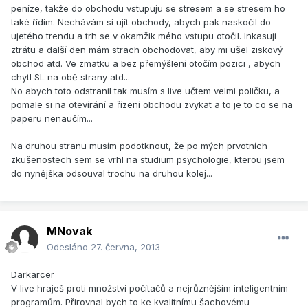
peníze, takže do obchodu vstupuju se stresem a se stresem ho
také řídím. Nechávám si ujít obchody, abych pak naskočil do
ujetého trendu a trh se v okamžik mého vstupu otočil. Inkasuji
ztrátu a další den mám strach obchodovat, aby mi ušel ziskový
obchod atd. Ve zmatku a bez přemýšlení otočím pozici , abych
chytl SL na obě strany atd...
No abych toto odstranil tak musím s live učtem velmi poličku, a
pomale si na otevírání a řízení obchodu zvykat a to je to co se na
paperu nenaučím...
Na druhou stranu musím podotknout, že po mých prvotních
zkušenostech sem se vrhl na studium psychologie, kterou jsem
do nynějška odsouval trochu na druhou kolej...
MNovak
Odesláno
27. června, 2013
Darkarcer
V live hraješ proti množství počítačů a nejrůznějším inteligentním
programům. Přirovnal bych to ke kvalitnímu šachovému