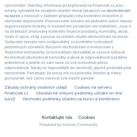
Upozornění: Všechny informace poskytované na Financnik.cz jsou
určeny výhradně ke studijním účelům témat týkajících se
obchodování
na burze
a neslouží v žádném případě coby konkrétní investiční či
obchodní doporučení. Provozovatel serveru ani jednotliví autoři nejsou
registrovanými brokery či investičním poradcem ani makléřem. Jsou-li
na stránkách zmiňovány konkrétní finanční produkty, komodity, akcie,
forex či opce, vždy a pouze za účelem studia obchodování na burze.
Vydavatel serveru není zodpovědný za konkrétní rozhodnutí
jednotlivých uživatelů. Burzovní obchodování a investování s
finančními instrumenty (a komoditami obzvláště) je vysoce rizikové.
Rozhodnutí obchodovat komodity a akcie je odpovědností každého
jednotlivce a jedině on sám nese za svá rozhodnutí plnou
odpovědnost. Nikdy se nepouštějte do obchodů, jejichž podstatě plně
nerozumíte. Pamatujte, že burza má svá pravidla, kterým je třeba
porozumět, než začnu riskovat své vlastní peníze!
Zásady ochrany osobních údajů
Cookies na serveru
Financnik.cz
Všeobecné smluvní podmínky užívání on-line
kurzů
Obchodní podmínky účastni na kurzu a konferenci
Kontaktujte nás
Cookies
Powered by Invision Community