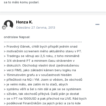
sa to málo komu podarí.
Honza K.
Odesláno
27. června, 2013
ondrislaw Napsal:
-------------------------------------------------------
> Pravdivý článek, chtěl bych přispět jedním snad
> motivačním screenem mého aktuálního stavu v PT.
> Tradingu se věnuji asi 2,5 roku, z toho minimálně
> 3/4 strávené PT a minimem času stráveném v
> diskuzích. Obchoduji vlastní dost zjednodušenou
> verzi FIMS, jako základní kámen beru logiku na
> 15minutovém grafu a v součastnosti hledám
> příležitosti na NQ i YM. Jsem si vědom, že obchodů
> je velmi málo, ale zatím mi to stačí, abych
> systému věřil a šel s ním dál a jak se se systémem
> sžívám, tak obchodů přibývá. Další plán je dostat
> se v PT na 1000USD a pak přechod na LIVE. Rád bych
> poděkoval Finančníkům za jejich práci a za to kde