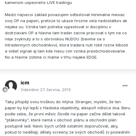
kamenom uspesneho LIVE tradingu
Medzi najvecsi zaklad povazujem odtestovat minimalne mesiac
svoj OP na paperi, pretoze to ukaze hrozne vela nedostatkov ak
nejake su. Vznika tam potreba vypestovat si disciplinu v
dodrziavani OP a hlavne tam trader zacne pracovat s tym na co
neje zvyknuty a to s obrovskou NUDOU (bavime sa o
intradennych obchodnikov), ktora tradera nuti robit rozne blbosti
a vidiet signali aj tam kde niesu cim vznika preobchodovavanie.
No a hlavne zistime ci mame v trhu nejake EDGE.
icm
Odesláno
27. června, 2013
Taky přispěji svou troškou do mlýna. Stranger, myslím, že ten
paper by byl lepší z hlediska objektivity, alespoň měsíce dva. Beru
podle sebe, že první měsíc člověk na paper začne dělat takové
"ptákovinky", které nemá v obchod. plánu a obchodní plán
postupně ladí. Navíc bych určitě ostatním doporučoval, aby,
pokud to nedělají, dělaly screeny ze svých obchodů (v posledním