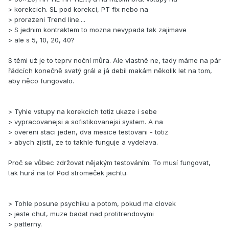
> korekcich. SL pod korekci, PT fix nebo na
> prorazeni Trend line....
> S jednim kontraktem to mozna nevypada tak zajimave
> ale s 5, 10, 20, 40?
S těmi už je to teprv noční můra. Ale vlastně ne, tady máme na pár
řádcích konečně svatý grál a já debil makám několik let na tom,
aby něco fungovalo.
> Tyhle vstupy na korekcich totiz ukaze i sebe
> vypracovanejsi a sofistikovanejsi system. A na
> overeni staci jeden, dva mesice testovani - totiz
> abych zjistil, ze to takhle funguje a vydelava.
Proč se vůbec zdržovat nějakým testováním. To musí fungovat,
tak hurá na to! Pod stromeček jachtu.
> Tohle posune psychiku a potom, pokud ma clovek
> jeste chut, muze badat nad protitrendovymi
> patterny.