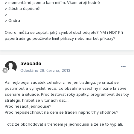
> momentálně jsem a kam mířím. Všem přeji hodně
> štěstí a úspěchů!
>
> Ondra
Ondro, můžu se zeptat, jaký symbol obchodujete? YM i NQ? Při
papertradingu používáte limit příkazy nebo market příkazy?
avocado
Odesláno
28. června, 2013
Asi nejblbejsi zacatek cehokoliv, ne jen tradingu, je snazit se
postihnout a vymyslet neco, co obsahne vsechny mozne krizove
scenare a situace. Proc testovat roky zpatky, programovat desitky
strategii, hrabat se v tunach dat.....
Proc nezacit jednoduse?
Proc neposlechnout na cem se traderi napric trhy shodnou?
Totiz ze obchodovat s trendem je jednodussi a ze se to vyplati.