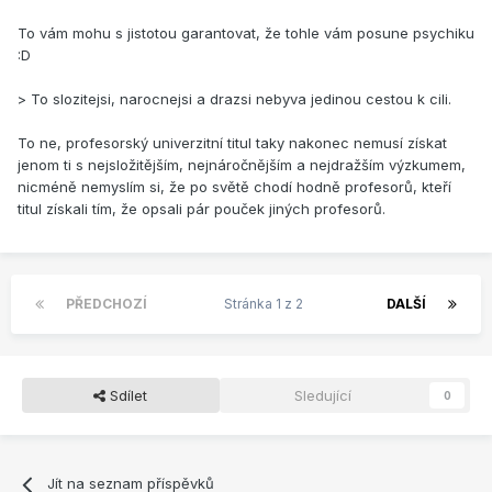
To vám mohu s jistotou garantovat, že tohle vám posune psychiku
:D
> To slozitejsi, narocnejsi a drazsi nebyva jedinou cestou k cili.
To ne, profesorský univerzitní titul taky nakonec nemusí získat
jenom ti s nejsložitějším, nejnáročnějším a nejdražším výzkumem,
nicméně nemyslím si, že po světě chodí hodně profesorů, kteří
titul získali tím, že opsali pár pouček jiných profesorů.
PŘEDCHOZÍ
Stránka 1 z 2
DALŠÍ
Sdílet
Sledující
0
Jít na seznam příspěvků