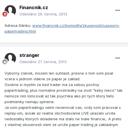
Financnik.cz
Odesláno
26. června, 2013
Adresa článku:
www.financnik.cz/komodity/zkusenosti/uspesny-
papertrading.html
stranger
Odesláno
27. června, 2013
Vyborny clanok, mozem len suhlasit, presne o tom som pisal
vcera v jednom vlakne ze paper je zaklad.
Osobne si myslim ze ked trader ma za sebou poctivy
papertrading, plus normalne prostriedky na zivot "keby nieco" tak
nemoze nim lomcovat az tak psychika ako pri tych ktory tieto
podmienky nemaju splnene.
Ja som papertradingu velmi nevenoval cas, vzdy som pracoval s
replay-om, avsak az realne obchodovanie LIVE ukazalo urcite
nedostatky ktorych doladenie ma stalo ne male financie,. A preto
z vlastnej skusenosti viem ze urcite paper trading je zakladnym