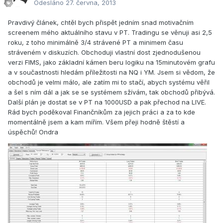
Odesláno
27. června, 2013
Pravdivý článek, chtěl bych přispět jedním snad motivačním
screenem mého aktuálního stavu v PT. Tradingu se věnuji asi 2,5
roku, z toho minimálně 3/4 strávené PT a minimem času
stráveném v diskuzích. Obchoduji vlastní dost zjednodušenou
verzi FIMS, jako základní kámen beru logiku na 15minutovém grafu
a v součastnosti hledám příležitosti na NQ i YM. Jsem si vědom, že
obchodů je velmi málo, ale zatím mi to stačí, abych systému věřil
a šel s ním dál a jak se se systémem sžívám, tak obchodů přibývá.
Další plán je dostat se v PT na 1000USD a pak přechod na LIVE.
Rád bych poděkoval Finančníkům za jejich práci a za to kde
momentálně jsem a kam mířím. Všem přeji hodně štěstí a
úspěchů! Ondra