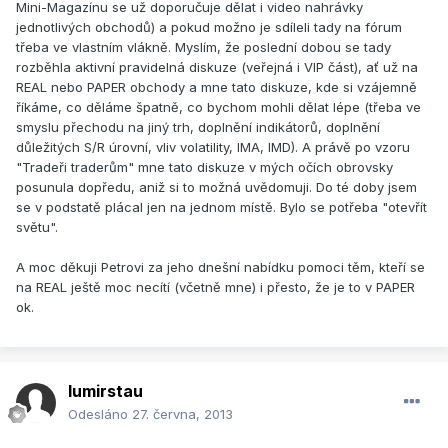
Mini-Magazínu se už doporučuje dělat i video nahrávky
jednotlivých obchodů) a pokud možno je sdíleli tady na fórum
třeba ve vlastním vlákně. Myslím, že poslední dobou se tady
rozběhla aktivní pravidelná diskuze (veřejná i VIP část), ať už na
REAL nebo PAPER obchody a mne tato diskuze, kde si vzájemně
říkáme, co děláme špatně, co bychom mohli dělat lépe (třeba ve
smyslu přechodu na jiný trh, doplnění indikátorů, doplnění
důležitých S/R úrovní, vliv volatility, IMA, IMD). A právě po vzoru
"Tradeři traderům" mne tato diskuze v mých očích obrovsky
posunula dopředu, aniž si to možná uvědomuji. Do té doby jsem
se v podstatě plácal jen na jednom místě. Bylo se potřeba "otevřít
světu".
A moc děkuji Petrovi za jeho dnešní nabídku pomoci těm, kteří se
na REAL ještě moc necítí (včetně mne) i přesto, že je to v PAPER
ok.
lumirstau
Odesláno
27. června, 2013