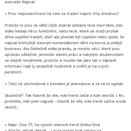
avocado Napsal:
> Proc neposlechnout na cem se traderi napric trhy shodnou?
Protože to jsou ve větší části stokrát omílané teze mezi těmi, kdo
stále hledají něco funkčního, nebo teze, které se snaží prodat
dříve úspěšní tradeři, kteří ale přestali být úspěšní nebo zjistili, že
napsat knihu/být slavným komentátorem dění na burze je jistější
business. Ale částečně máte pravdu, je mnoho věcí, které jsou
opravdu užitečné, jenomže vlastní práci a nabytým zkušenostem
se stejně nevyhnete, protože si musíte tak jako tak v záplavě
informací najít ty skutečně hodnotné a ověřit je na svých
penězích.
> Totiz ze obchodovat s trendem je jednodussi a ze se to vyplati.
Skutečně? Tak hlavně že víte, kde trend začal a kde skončil :) Ah,
promiňte, měl jsem napsat - hlavně že víte, kde trend začne a kde
skončí...
> Napr.: Dva TF, na vyssim stanovit trend (treba Ema
> 50x20, HH-HL-HH-HL....) a na nizsim brat vstupy na