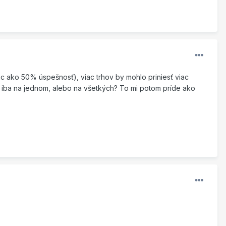
iac ako 50% úspešnosť), viac trhov by mohlo priniesť viac
ite iba na jednom, alebo na všetkých? To mi potom príde ako
.