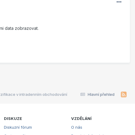
mi data zobrazovat.
rzifikace v intradenním obchodování
Hlavní přehled
DISKUZE
VZDĚLÁNÍ
Diskuzní fórum
O nás