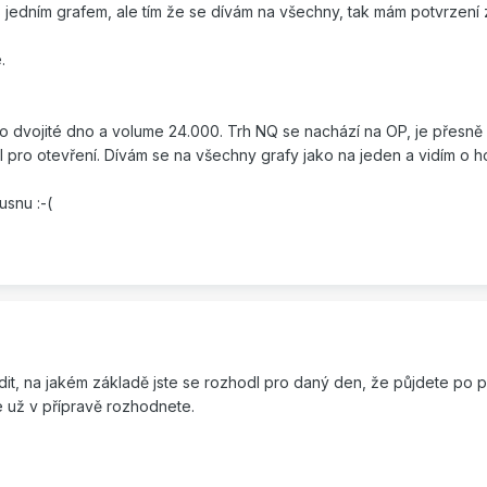
edním grafem, ale tím že se dívám na všechny, tak mám potvrzení 
.
ilo dvojité dno a volume 24.000. Trh NQ se nachází na OP, je přesně 
l pro otevření. Dívám se na všechny grafy jako na jeden a vidím o ho
usnu :-(
t, na jakém základě jste se rozhodl pro daný den, že půjdete po po
 už v přípravě rozhodnete.