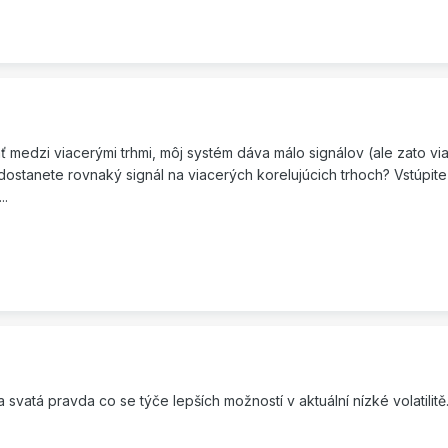
ať medzi viacerými trhmi, môj systém dáva málo signálov (ale zato v
keď dostanete rovnaký signál na viacerých korelujúcich trhoch? Vstúp
..
svatá pravda co se týče lepších možností v aktuální nízké volatilitě