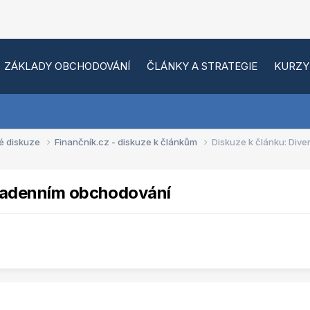
ZÁKLADY OBCHODOVÁNÍ
ČLÁNKY A STRATEGIE
KURZY
é diskuze
Finančník.cz - diskuze k článkům
Diskuze k článku: Dive
ntradenním obchodování