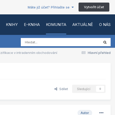
Vytvořit účet
Máte již účet? Přihlašte se
KNIHY
E-KNIHA
KOMUNITA
AKTUÁLNĚ
O NÁS
rzifikace v intradenním obchodování
Hlavní přehled
Sdílet
Sledující
0
Autor