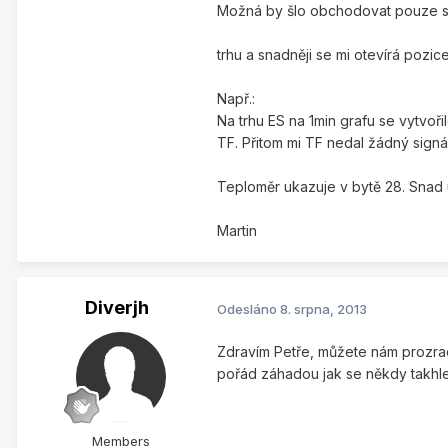
Možná by šlo obchodovat pouze s j
trhu a snadněji se mi otevírá pozice
Např.:
Na trhu ES na 1min grafu se vytvoř
TF. Přitom mi TF nedal žádný signá
Teploměr ukazuje v bytě 28. Snad 
Martin
Diverjh
Odesláno
8. srpna, 2013
Zdravím Petře, můžete nám prozradi
pořád záhadou jak se někdy takhle
Members