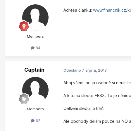
Adresa článku:
www.financnik.cz/ko
Members
84
Captain
Odesláno
7. srpna, 2013
Ahoj všem, no já osobně si neumím
A k tomu sleduji FESX. To je němec
Celkem sleduji 5 trhů.
Members
62
Ale obchody dělám pouze na NQ a TF