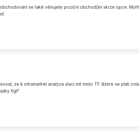
 obchodování se také věnujete poziční obchodům skrze opce. Mohl 
ěď.
oval, ze k intramarket analyza staci mit misto TF (ktere se plati zvl
jaky figl?