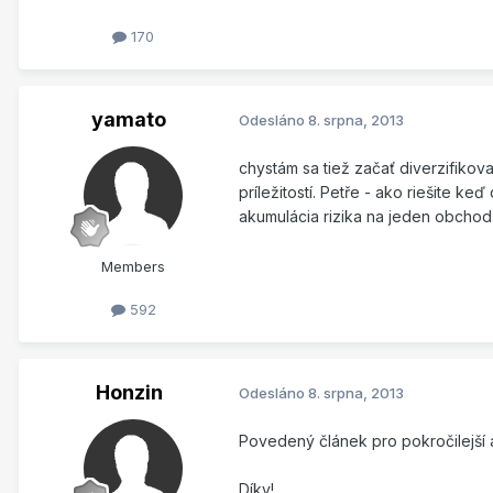
170
yamato
Odesláno
8. srpna, 2013
chystám sa tiež začať diverzifikov
príležitostí. Petře - ako riešite 
akumulácia rizika na jeden obchod.
Members
592
Honzin
Odesláno
8. srpna, 2013
Povedený článek pro pokročilejší a 
Díky!