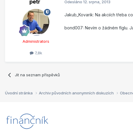
petr
Odesláno
12. srpna, 2013
Jakub_Kovarik: Na akciích třeba co
bond007: Nevím o žádném fíglu. Já
Administrators
7,8k
Jít na seznam příspěvků
Úvodní stránka
Archiv původních anonymních diskuzích
Obecn