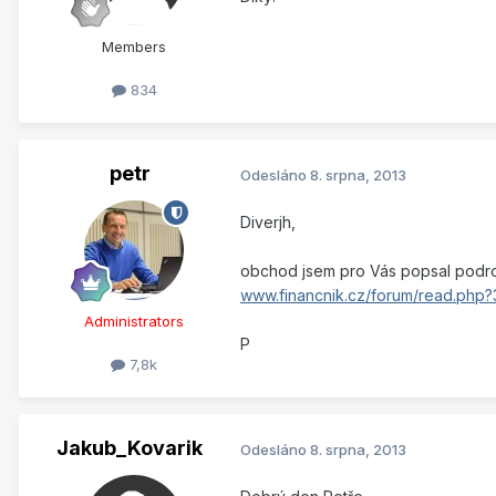
Members
834
petr
Odesláno
8. srpna, 2013
Diverjh,
obchod jsem pro Vás popsal podro
www.financnik.cz/forum/read.php
Administrators
P
7,8k
Jakub_Kovarik
Odesláno
8. srpna, 2013