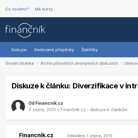
Co nového?
Mé kurzy
Diskuze
Sledované příspěvky
Žebříčky
Úvodní stránka
Archiv původních anonymních diskuzích
Obecn
Diskuze k článku: Diverzifikace v i
Od
Financnik.cz
7. srpna, 2013
v
Finančník.cz - diskuze k článkům
Financnik.cz
Odesláno
7. srpna, 2013