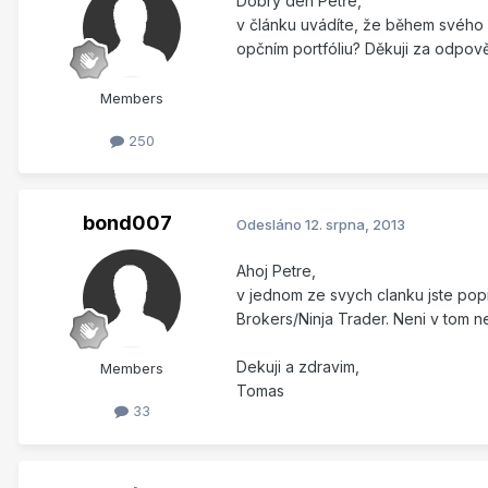
Dobrý den Petře,
v článku uvádíte, že během svého
opčním portfóliu? Děkuji za odpov
Members
250
bond007
Odesláno
12. srpna, 2013
Ahoj Petre,
v jednom ze svych clanku jste popis
Brokers/Ninja Trader. Neni v tom ne
Dekuji a zdravim,
Members
Tomas
33