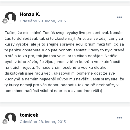
Honza K.
Odesláno
28. ledna, 2015
Tuším, že minimálně Tomáš svoje výpisy live prezentoval. Nemám
čas to dohledávat, tak si to zkuste najít. Ano, asi se zdají ceny za
kurzy vysoké, ale je to zřejmě správné equilibrium mezi tím, co za
ty peníze dostanete a co jste ochotní zaplatit. Kdyby to bylo drahé
a stálo to za prd, tak jim tam velmi brzo nikdo nepřijde. Nedělal
bych z toho závěr, že žijou jenom z těch kurzů a ve skutečnosti
na trzích nejsou. Tomáše znám osobně a vcelku dlouho,
diskutovali jsme řadu věcí, ukazoval mi poměrně dost ze své
kuchyně a nemám nejmenší důvod mu nevěřit. Jestli si myslíte, že
ty kurzy nemají pro vás danou hodnotu, tak na ně nechoďte, v
tom máme naštěstí všichni naprosto svobodnou vůli :)
tomicek
Odesláno
28. ledna, 2015