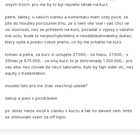
zivych trzich. pro me by to byl nejvetsi tahak na kurz.
petre, taktez, u vasich clanku a komentaru mam vzdy pocit, ze
jste do hloubky porozumel trhu. ze o nem vite vse! i vas chci ve
vsi slusnosti, nez se prihlasim na kurz, pozadat o vypisy z vaseho
live uctu. bude to nezpochybnitelny a neoddiskutovatelny dukaz,
ktery vyda a predci cokoli jineho, co by me pritahlo na kurz.
tomasi a petre, za kurz si uctujete 27.000,- za hlavu. 27.000,- x
25hlav je 675.000,- za svuj kurz. to je dohromady 1.350.000,- pro
vas oba. nez clovek da neco takoveho, bylo by fajn videt vic, nez
equity z tradestation.
muzete toto pro me (nas vsechny) udelat?
dekuji a jsem s pozdravem
ps: dotaz nelze vlozit k clanku o kurzu a tak ho davam sem. timto
se omlouvam vsem za off topic.