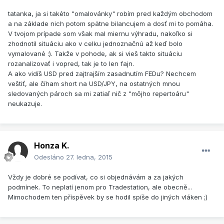
tatanka, ja si takéto "omalovánky" robím pred každým obchodom
a na základe nich potom spätne bilancujem a dosť mi to pomáha.
V tvojom prípade som však mal miernu výhradu, nakoľko si
zhodnotil situáciu ako v celku jednoznačnú až keď bolo
vymalované :). Takže v pohode, ak si vieš takto situáciu
rozanalizovať i vopred, tak je to len fajn.
A ako vidíš USD pred zajtrajším zasadnutím FEDu? Nechcem
veštiť, ale číham short na USD/JPY, na ostatných mnou
sledovaných pároch sa mi zatiaľ nič z "môjho repertoáru"
neukazuje.
Honza K.
Odesláno
27. ledna, 2015
Vždy je dobré se podívat, co si objednávám a za jakých
podmínek. To neplatí jenom pro Tradestation, ale obecně...
Mimochodem ten příspěvek by se hodil spíše do jiných vláken ;)