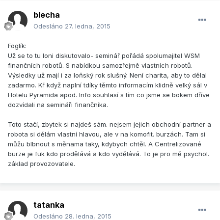
blecha
Odesláno
27. ledna, 2015
Foglík:
Už se to tu loni diskutovalo- seminář pořádá spolumajitel WSM
finančních robotů. S nabídkou samozřejmě vlastních robotů.
Výsledky už mají i za loňský rok slušný. Není charita, aby to dělal
zadarmo. Kŕ když naplní tdíky těmto informacím klidně velký sál v
Hotelu Pyramida apod. Info souhlasí s tím co jsme se bokem dříve
dozvídali na semináři finančníka.
Toto stačí, zbytek si najdeš sám. nejsem jejich obchodní partner a
robota si dělám vlastní hlavou, ale v na komofit. burzách. Tam si
můžu blbnout s měnama taky, kdybych chtěl. A Centrelizované
burze je fuk kdo prodělává a kdo vydělává. To je pro mě psychol.
základ provozovatele.
tatanka
Odesláno
28. ledna, 2015