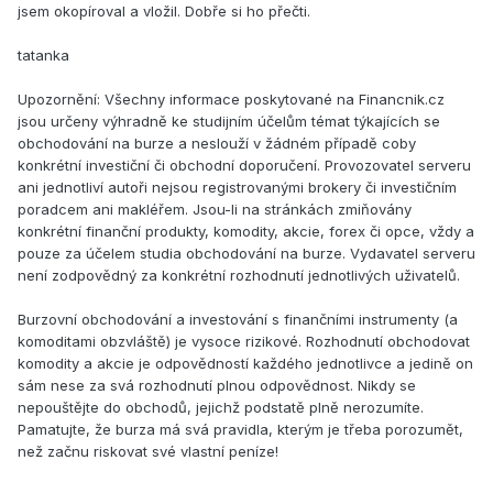
jsem okopíroval a vložil. Dobře si ho přečti.
tatanka
Upozornění: Všechny informace poskytované na Financnik.cz
jsou určeny výhradně ke studijním účelům témat týkajících se
obchodování na burze a neslouží v žádném případě coby
konkrétní investiční či obchodní doporučení. Provozovatel serveru
ani jednotliví autoři nejsou registrovanými brokery či investičním
poradcem ani makléřem. Jsou-li na stránkách zmiňovány
konkrétní finanční produkty, komodity, akcie, forex či opce, vždy a
pouze za účelem studia obchodování na burze. Vydavatel serveru
není zodpovědný za konkrétní rozhodnutí jednotlivých uživatelů.
Burzovní obchodování a investování s finančními instrumenty (a
komoditami obzvláště) je vysoce rizikové. Rozhodnutí obchodovat
komodity a akcie je odpovědností každého jednotlivce a jedině on
sám nese za svá rozhodnutí plnou odpovědnost. Nikdy se
nepouštějte do obchodů, jejichž podstatě plně nerozumíte.
Pamatujte, že burza má svá pravidla, kterým je třeba porozumět,
než začnu riskovat své vlastní peníze!