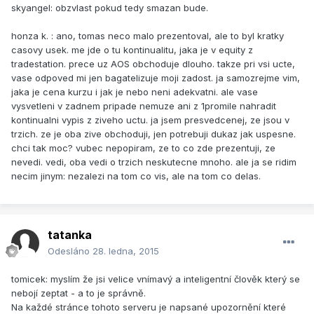
skyangel: obzvlast pokud tedy smazan bude.
honza k. : ano, tomas neco malo prezentoval, ale to byl kratky
casovy usek. me jde o tu kontinualitu, jaka je v equity z
tradestation. prece uz AOS obchoduje dlouho. takze pri vsi ucte,
vase odpoved mi jen bagatelizuje moji zadost. ja samozrejme vim,
jaka je cena kurzu i jak je nebo neni adekvatni. ale vase
vysvetleni v zadnem pripade nemuze ani z 1promile nahradit
kontinualni vypis z ziveho uctu. ja jsem presvedcenej, ze jsou v
trzich. ze je oba zive obchoduji, jen potrebuji dukaz jak uspesne.
chci tak moc? vubec nepopiram, ze to co zde prezentuji, ze
nevedi. vedi, oba vedi o trzich neskutecne mnoho. ale ja se ridim
necim jinym: nezalezi na tom co vis, ale na tom co delas.
tatanka
Odesláno
28. ledna, 2015
tomicek: myslím že jsi velice vnímavý a inteligentní člověk který se
nebojí zeptat - a to je správně.
Na každé stránce tohoto serveru je napsané upozornění které