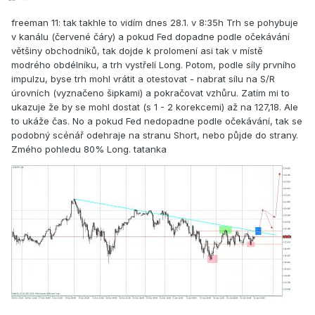
freeman 11: tak takhle to vidím dnes 28.1. v 8:35h Trh se pohybuje
v kanálu (červené čáry) a pokud Fed dopadne podle očekávání
většiny obchodníků, tak dojde k prolomení asi tak v místě
modrého obdélníku, a trh vystřelí Long. Potom, podle síly prvního
impulzu, byse trh mohl vrátit a otestovat - nabrat sílu na S/R
úrovních (vyznačeno šipkami) a pokračovat vzhůru. Zatím mi to
ukazuje že by se mohl dostat (s 1 - 2 korekcemi) až na 127,18. Ale
to ukáže čas. No a pokud Fed nedopadne podle očekávání, tak se
podobný scénář odehraje na stranu Short, nebo půjde do strany.
Zmého pohledu 80% Long. tatanka