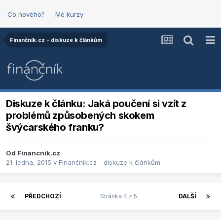
Co nového?
Mé kurzy
Finančník.cz - diskuze k článkům
Diskuze k článku: Jaká poučení si vzít z
problémů způsobených skokem
švýcarského franku?
Od
Financnik.cz
21. ledna, 2015
v
Finančník.cz - diskuze k článkům
PŘEDCHOZÍ
Stránka 4 z 5
DALŠÍ