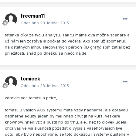
freeman11
Odesláno
28. ledna, 2015
tatanka díky za tvoju analýzu. Tak tu máme dva možné scenáre a
už nám len zostáva si počkať do večera. Ako som už spomenul,
na ostatných mnou sledovaných pároch (1D grafy) som zatiaľ bez
príležitosti, snáď po dnešku sa niečo nájde.
tomicek
Odesláno
28. ledna, 2015
zdravim vas tomasi a petre,
tomasi, u vasich AOS systemu mate vzdy nadherne, ale opravdu
nadherne equity. jeden by mel hned chut jit na kurz, veskere
knowhow hned vzit a pustit ho do trhu. ale.. nez to clovek udela,
chci vas ve vsi slusnosti pozadat o vypis z vaseho/vasich live
uctu, aby bylo nepochybne, ze toto dokazou i systemy pustene v