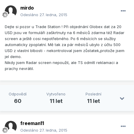
mirdo
Odesláno
27. ledna, 2015
Dejte si pozor u Trade Station ! Při objednání Globex dat za 20
USD jsou ve formuláři zaškrtnuty na 6 měsíců zdarma též Radar
screen a ještě cosi nepotřebného. Po 6 měsících se služby
automaticky zpoplatní. Mě tak za pár měsíců ubylo z účtu 500
USD z vlastní blbosti - nekontroloval jsem zůstatek,protože jsem
jel demo.
Nikdy jsem Radar screen nepoužil, ale TS odmítl reklamaci a
prachy nevrátil.
Odpovědí
Vytvořeno
Poslední
60
11 let
11 let
freeman11
Odesláno
27. ledna, 2015