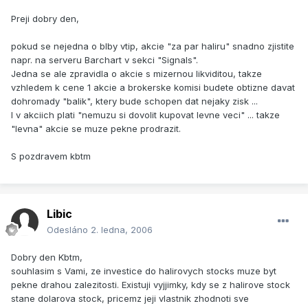
Preji dobry den,
pokud se nejedna o blby vtip, akcie "za par haliru" snadno zjistite
napr. na serveru Barchart v sekci "Signals".
Jedna se ale zpravidla o akcie s mizernou likviditou, takze
vzhledem k cene 1 akcie a brokerske komisi budete obtizne davat
dohromady "balik", ktery bude schopen dat nejaky zisk ...
I v akciich plati "nemuzu si dovolit kupovat levne veci" ... takze
"levna" akcie se muze pekne prodrazit.
S pozdravem kbtm
Libic
Odesláno
2. ledna, 2006
Dobry den Kbtm,
souhlasim s Vami, ze investice do halirovych stocks muze byt
pekne drahou zalezitosti. Existuji vyjjimky, kdy se z halirove stock
stane dolarova stock, pricemz jeji vlastnik zhodnoti sve