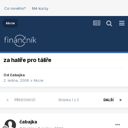
Co nového?
Mé kurzy
Akcie
za halíře pro táliře
Od
čabajka
2. ledna, 2006
v
Akcie
PŘEDCHOZÍ
Stránka 1 z 2
DALŠÍ
čabajka