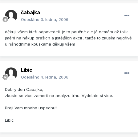
čabajka
Odesláno
3. ledna, 2006
děkuji všem kteří odpovedeli .je to poučné ale já nemám až tolik
jmění na nákup draších a jistějších akcii . takže to zkusím nejdřívě
u náhodníma kouskama děkuji všem
Libic
Odesláno
4. ledna, 2006
Dobry den Cabajko,
zkuste se vice zamerit na analyzu trhu. Vydelate si vice.
Preji Vam mnoho uspechu!!
Libic