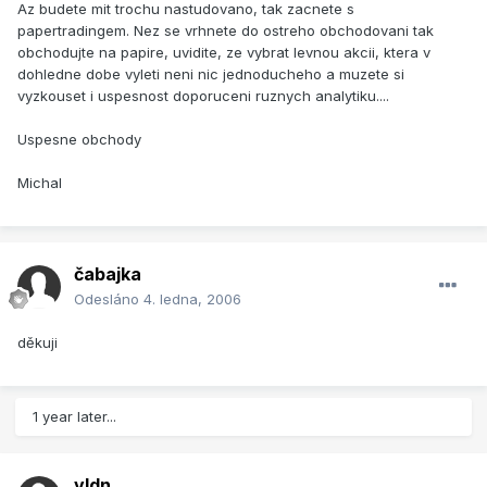
Az budete mit trochu nastudovano, tak zacnete s
papertradingem. Nez se vrhnete do ostreho obchodovani tak
obchodujte na papire, uvidite, ze vybrat levnou akcii, ktera v
dohledne dobe vyleti neni nic jednoducheho a muzete si
vyzkouset i uspesnost doporuceni ruznych analytiku....
Uspesne obchody
Michal
čabajka
Odesláno
4. ledna, 2006
děkuji
1 year later...
vldn