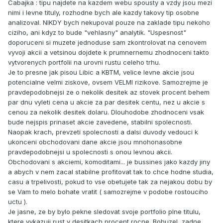
Cabajka : tipu najdete na kazdem webu spousty a vzdy jsou mezi
nimi i levne tituly, rozhodne bych ale kazdy takovy tip osobne
analizoval. NIKDY bych nekupoval pouze na zaklade tipu nekoho
ciziho, ani kdyz to bude "vehlasny" analytik. "Uspesnost"
doporuceni si muzete jednoduse sam zkontrolovat na cenovem
vyvoji akcii a vetsinou dojdete k prumnernemu zhodnoceni takto
vytvorenych portfolii na urovni rustu celeho trhu.
Je to presne jak pisou Libic a KBTM, velice levne akcie jsou
potencialne velmi ziskove, ovsem VELMI rizikove. Samozrejme je
pravdepodobnejsi ze o nekolik desitek az stovek procent behem
par dnu vyleti cena u akcie za par desitek centu, nez u akcie s
cenou za nekolik desitek dolaru. Dlouhodobe zhodnoceni vsak
bude nejspis prinaset akcie zavedene, stabilni spolecnosti.
Naopak krach, prevzeti spolecnosti a dalsi duvody vedouci k
ukonceni obchodovani dane akcie jsou mnohonasobne
pravdepodobnejsi u spolecnosti s onou levnou akcii.
Obchodovani s akciemi, komoditami... je bussines jako kazdy jiny
a abych v nem zacal stabilne profitovat tak to chce hodne studia,
casu a trpelivosti, pokud to vse obetujete tak za nejakou dobu by
se Vam to melo bohate vratit ( samozrejme v podobe rostouciho
uctu ).
Je jasne, ze by bylo pekne sledovat svoje portfolio plne titulu,
ktere vykazuji rust v desitkach procent rocne. Bohuzel, zadne