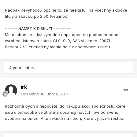
Naopak nevyhodou opci je to, ze neexistuji na vsechny akciove
tituly a skacou po 2.50 (vetsinou).
===== NAMET K DISKUZI =======
Me osobne se zdaji vyhodne napr. opce na podhodnocene
vyrobce tistenych spoju: CLS, SLR, SANM (leden-2007)
Behem 2./3. ctvrtleti by mohlo dojit k opetovnemu rustu.
4 years later...
irk
Odesláno
18. února, 2011
Rozhodně bych s nepouštěl do nákupu akcií společností, které
jsou dlouhodobě ve ztrátě a dosahují nových low od svého
uvedení na burze. A to zvláště na trzích, které výrazně rostou.