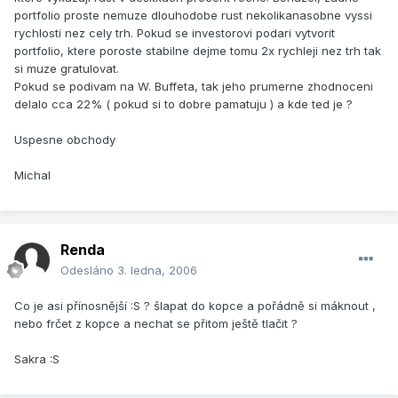
portfolio proste nemuze dlouhodobe rust nekolikanasobne vyssi
rychlosti nez cely trh. Pokud se investorovi podari vytvorit
portfolio, ktere poroste stabilne dejme tomu 2x rychleji nez trh tak
si muze gratulovat.
Pokud se podivam na W. Buffeta, tak jeho prumerne zhodnoceni
delalo cca 22% ( pokud si to dobre pamatuju ) a kde ted je ?
Uspesne obchody
Michal
Renda
Odesláno
3. ledna, 2006
Co je asi přínosnější :S ? šlapat do kopce a pořádně si máknout ,
nebo frčet z kopce a nechat se přitom ještě tlačit ?
Sakra :S