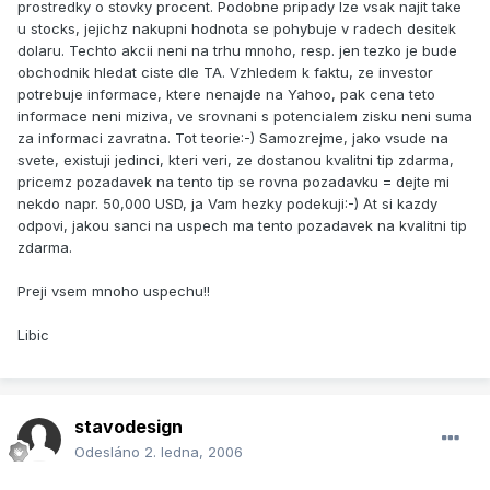
prostredky o stovky procent. Podobne pripady lze vsak najit take
u stocks, jejichz nakupni hodnota se pohybuje v radech desitek
dolaru. Techto akcii neni na trhu mnoho, resp. jen tezko je bude
obchodnik hledat ciste dle TA. Vzhledem k faktu, ze investor
potrebuje informace, ktere nenajde na Yahoo, pak cena teto
informace neni miziva, ve srovnani s potencialem zisku neni suma
za informaci zavratna. Tot teorie:-) Samozrejme, jako vsude na
svete, existuji jedinci, kteri veri, ze dostanou kvalitni tip zdarma,
pricemz pozadavek na tento tip se rovna pozadavku = dejte mi
nekdo napr. 50,000 USD, ja Vam hezky podekuji:-) At si kazdy
odpovi, jakou sanci na uspech ma tento pozadavek na kvalitni tip
zdarma.
Preji vsem mnoho uspechu!!
Libic
stavodesign
Odesláno
2. ledna, 2006