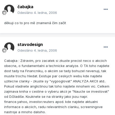
čabajka
Odesláno
4. ledna, 2006
děkuji co to pro mě znamená čím začít
stavodesign
Odesláno
4. ledna, 2006
Cabajka : Zdravim, pro zacatek si zkuste precist neco o akciich
obecne, o fundamentalni a technicke analyze. O TA toho najdete
dost tady na Financniku, o akciim se tady bohuzel nevenuji, tak
musite trochu hledat. Existuje par ceskych webu kde najdete
uzitecne clanky - zkuste sy "vygooglovat" ANALYZA AKCII atd..
Pokud vladnete anglictinou tak toho najdete mnohem vic. Celkem
zajimava kniha v cestine o vyberu akcii je "Naucte se investovat"
od D.Gladiše. Kouknete se na stranky jako jsou napr.
finance.yahoo, investor.reuters apod. kde najdete aktualni
informace o akciich, radu relevantnich clanku, screeningove
nastroje a mnoho dalsiho.