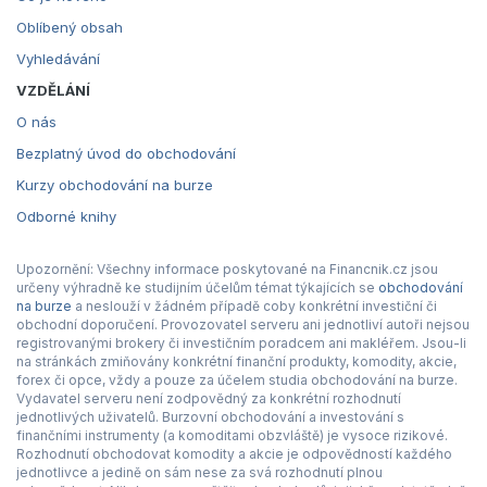
Oblíbený obsah
Vyhledávání
VZDĚLÁNÍ
O nás
Bezplatný úvod do obchodování
Kurzy obchodování na burze
Odborné knihy
Upozornění: Všechny informace poskytované na Financnik.cz jsou
určeny výhradně ke studijním účelům témat týkajících se
obchodování
na burze
a neslouží v žádném případě coby konkrétní investiční či
obchodní doporučení. Provozovatel serveru ani jednotliví autoři nejsou
registrovanými brokery či investičním poradcem ani makléřem. Jsou-li
na stránkách zmiňovány konkrétní finanční produkty, komodity, akcie,
forex či opce, vždy a pouze za účelem studia obchodování na burze.
Vydavatel serveru není zodpovědný za konkrétní rozhodnutí
jednotlivých uživatelů. Burzovní obchodování a investování s
finančními instrumenty (a komoditami obzvláště) je vysoce rizikové.
Rozhodnutí obchodovat komodity a akcie je odpovědností každého
jednotlivce a jedině on sám nese za svá rozhodnutí plnou