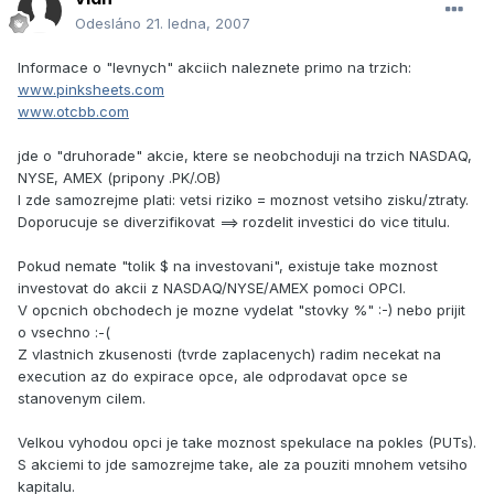
Odesláno
21. ledna, 2007
Informace o "levnych" akciich naleznete primo na trzich:
www.pinksheets.com
www.otcbb.com
jde o "druhorade" akcie, ktere se neobchoduji na trzich NASDAQ,
NYSE, AMEX (pripony .PK/.OB)
I zde samozrejme plati: vetsi riziko = moznost vetsiho zisku/ztraty.
Doporucuje se diverzifikovat ==> rozdelit investici do vice titulu.
Pokud nemate "tolik $ na investovani", existuje take moznost
investovat do akcii z NASDAQ/NYSE/AMEX pomoci OPCI.
V opcnich obchodech je mozne vydelat "stovky %" :-) nebo prijit
o vsechno :-(
Z vlastnich zkusenosti (tvrde zaplacenych) radim necekat na
execution az do expirace opce, ale odprodavat opce se
stanovenym cilem.
Velkou vyhodou opci je take moznost spekulace na pokles (PUTs).
S akciemi to jde samozrejme take, ale za pouziti mnohem vetsiho
kapitalu.