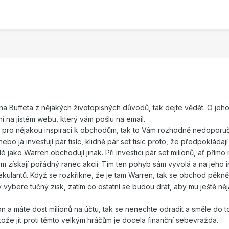
na Buffeta z nějakých životopisných důvodů, tak dejte vědět. O jeh
 na jistém webu, který vám pošlu na email.
 pro nějakou inspiraci k obchodům, tak to Vám rozhodně nedoporuču
ebo já investují pár tisíc, klidně pár set tisíc proto, že předpokládaj
é jako Warren obchodují jinak. Při investici pár set milionů, ať přímo
em získají pořádný ranec akcií. Tím ten pohyb sám vyvolá a na jeho i
pekulantů. Když se rozkřikne, že je tam Warren, tak se obchod pěkn
 vybere tučný zisk, zatím co ostatní se budou drát, aby mu ještě ně
on a máte dost milionů na účtu, tak se nenechte odradit a směle do t
tože jít proti těmto velkým hráčům je docela finanční sebevražda.