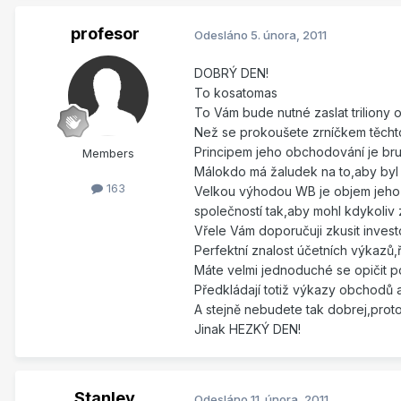
profesor
Odesláno
5. února, 2011
DOBRÝ DEN!
To kosatomas
To Vám bude nutné zaslat triliony o
Než se prokoušete zrníčkem těchto
Principem jeho obchodování je brut
Members
Málokdo má žaludek na to,aby byl
163
Velkou výhodou WB je objem jeho o
společností tak,aby mohl kdykoliv z
Vřele Vám doporučuji zkusit invest
Perfektní znalost účetních výkazů,ř
Máte velmi jednoduché se opičit p
Předkládají totiž výkazy obchodů
A stejně nebudete tak dobrej,prot
Jinak HEZKÝ DEN!
Stanley
Odesláno
11. února, 2011