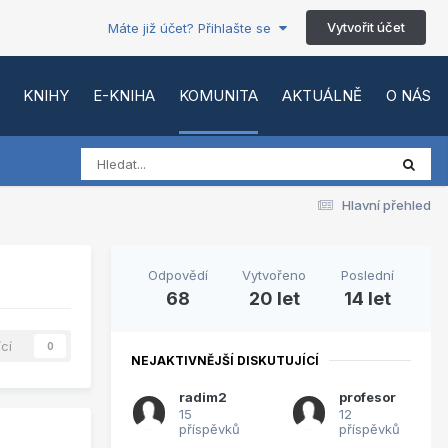
Vytvořit účet
Máte již účet? Přihlašte se
KNIHY
E-KNIHA
KOMUNITA
AKTUÁLNĚ
O NÁS
Hlavní přehled
Odpovědí
Vytvořeno
Poslední
68
20 let
14 let
ící
0
NEJAKTIVNĚJŠÍ DISKUTUJÍCÍ
radim2
profesor
15
12
příspěvků
příspěvků