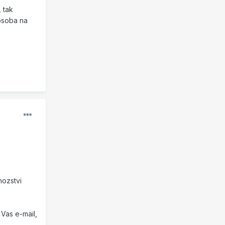
 tak
 osoba na
nozstvi
Vas e-mail,