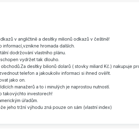
dkazů v angličtině a desítky milionů odkazů v češtině!
 informací,vznikne hromada dalších.
ální dodržování vlastního plánu.
 schopen vydržet tak dlouho.
bchodů.Za desítky bilionů dolarů ( stovky miliard Kč.) nakupuje p
vednout telefon a jakoukoliv informaci si ihned ověřit.
ovat jako on.
ídících manažerů a to i minulých je naprostou nutností.
o takovýchto investorech!
 americkým úřadům.
ože jeho tržní výhodu zná pouze on sám (vlastní index)