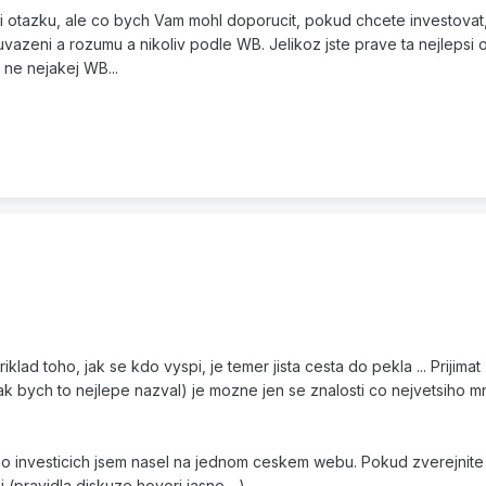
otazku, ale co bych Vam mohl doporucit, pokud chcete investovat,
uvazeni a rozumu a nikoliv podle WB. Jelikoz jste prave ta nejlepsi
ne nejakej WB...
lad toho, jak se kdo vyspi, je temer jista cesta do pekla ... Prijimat
ak bych to nejlepe nazval) je mozne jen se znalosti co nejvetsiho m
ho investicich jsem nasel na jednom ceskem webu. Pokud zverejnite 
(pravidla diskuze hovori jasne ...).