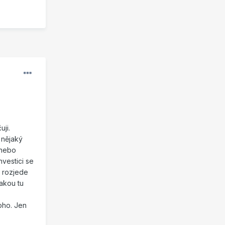
o
ji.
í nějaký
 nebo
nvestici se
ě rozjede
jakou tu
oho. Jen