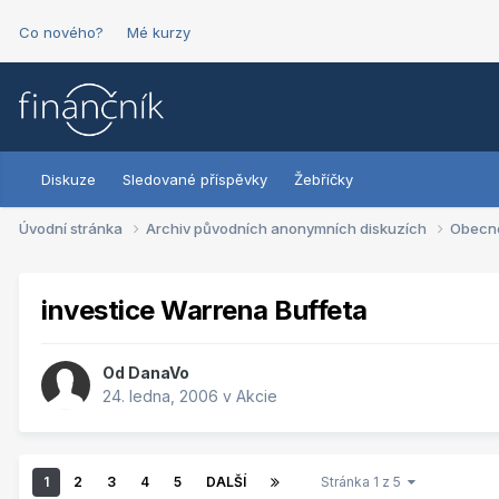
Co nového?
Mé kurzy
Diskuze
Sledované příspěvky
Žebříčky
Úvodní stránka
Archiv původních anonymních diskuzích
Obecn
investice Warrena Buffeta
Od
DanaVo
24. ledna, 2006
v
Akcie
1
2
3
4
5
DALŠÍ
Stránka 1 z 5