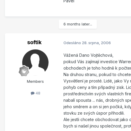
Pavel
6 months later...
softik
Odesláno
28. srpna, 2006
Vážená Dano Vojtěchová,
pokud Vás zajímají investice Warre
obchodech je toho hodně k počtení
Na druhou stranu, pokud to chcete
Vysvětlení je prosté. Lidé, jako Vy n
Members
pohyb ceny a tím případný zisk. Lid
48
prostřednictvím svých vlastních fir
nabalí spousta ... nás, drobných s
jeho směrem a on si jen počká, kdy
stovku ze svých úspor přihodili.
Ale jestli chcete obchodovat jako 
bych si našel jinou společnost, pro