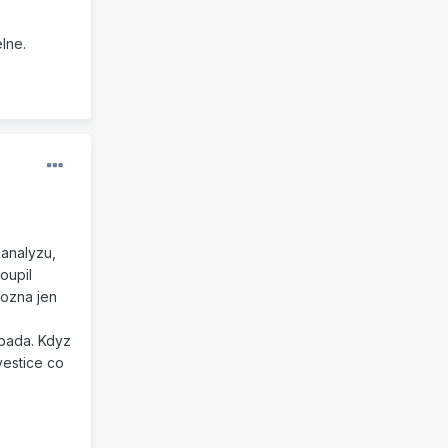
lne.
 analyzu,
oupil
Mozna jen
ipada. Kdyz
vestice co