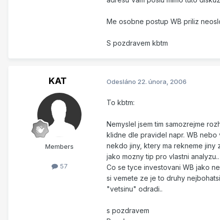
Me osobne postup WB priliz neoslov
S pozdravem kbtm
KAT
Odesláno
22. února, 2006
To kbtm:
Nemyslel jsem tim samozrejme rozho
klidne dle pravidel napr. WB nebo 
nekdo jiny, ktery ma rekneme jiny
Members
jako mozny tip pro vlastni analyzu..
57
Co se tyce investovani WB jako nep
si vemete ze je to druhy nejbohats
"vetsinu" odradi..
s pozdravem