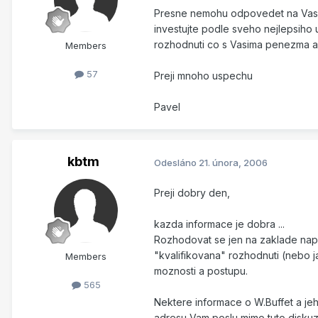
Presne nemohu odpovedet na Vasi 
investujte podle sveho nejlepsiho 
rozhodnuti co s Vasima penezma a 
Members
57
Preji mnoho uspechu
Pavel
kbtm
Odesláno
21. února, 2006
Preji dobry den,
kazda informace je dobra ...
Rozhodovat se jen na zaklade naprik
"kvalifikovana" rozhodnuti (nebo j
Members
moznosti a postupu.
565
Nektere informace o W.Buffet a je
adresu Vam poslu mimo tuto diskuzi 