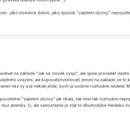
il - jako investice dobre, jako zpusob "zajisteni obzivy" nepouzite
dnuti na zaklade "Jak se clovek vyspi", ale spise provadet vlastni
vlastniho uvazeni, ale kupovat(investovat) jenom na zaklade ze to k
 zamer nez vy a je nekde jinde, bych ja osobne rozhodne nedelal. 
ouzitelne "zajisteni obzivy" jak rikate, tak mne tak rozhodne nepr
i muz ameriky :)), ale samozrejme je zde to dlouhodobe hledisko in