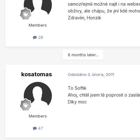
samozřejmě možné najít i na webec
obživy, ale chápu, že jiní lidé moho
Zdravím, Honzik
Members
28
6 months later...
kosatomas
Odesláno
3. února, 2011
To Softik
Ahoj, chtěl jsem tě poprosit o zasl
Díky moc
Members
47