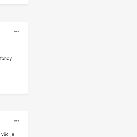
 fondy
věci je