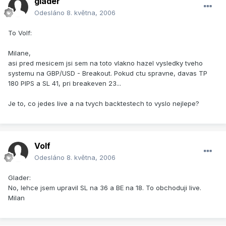
glader
Odesláno
8. května, 2006
To Volf:
Milane,
asi pred mesicem jsi sem na toto vlakno hazel vysledky tveho
systemu na GBP/USD - Breakout. Pokud ctu spravne, davas TP
180 PIPS a SL 41, pri breakeven 23...
Je to, co jedes live a na tvych backtestech to vyslo nejlepe?
Volf
Odesláno
8. května, 2006
Glader:
No, lehce jsem upravil SL na 36 a BE na 18. To obchoduji live.
Milan