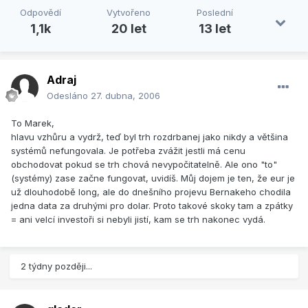
Odpovědí
Vytvořeno
Poslední
1,1k
20 let
13 let
Adraj
Odesláno
27. dubna, 2006
To Marek,
hlavu vzhůru a vydrž, teď byl trh rozdrbanej jako nikdy a většina
systémů nefungovala. Je potřeba zvážit jestli má cenu
obchodovat pokud se trh chová nevypočitatelně. Ale ono "to"
(systémy) zase začne fungovat, uvidíš. Můj dojem je ten, že eur je
už dlouhodobě long, ale do dnešního projevu Bernakeho chodila
jedna data za druhými pro dolar. Proto takové skoky tam a zpátky
= ani velcí investoři si nebyli jistí, kam se trh nakonec vydá.
2 týdny později...