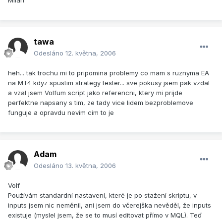
Milan
tawa
Odesláno
12. května, 2006
heh... tak trochu mi to pripomina problemy co mam s ruznyma EA
na MT4 kdyz spustim strategy tester... sve pokusy jsem pak vzdal
a vzal jsem Volfum script jako referencni, ktery mi prijde
perfektne napsany s tim, ze tady vice lidem bezproblemove
funguje a opravdu nevim cim to je
Adam
Odesláno
13. května, 2006
Volf
Používám standardní nastavení, které je po stažení skriptu, v
inputs jsem nic neměnil, ani jsem do včerejška nevěděl, že inputs
existuje (myslel jsem, že se to musí editovat přímo v MQL). Teď