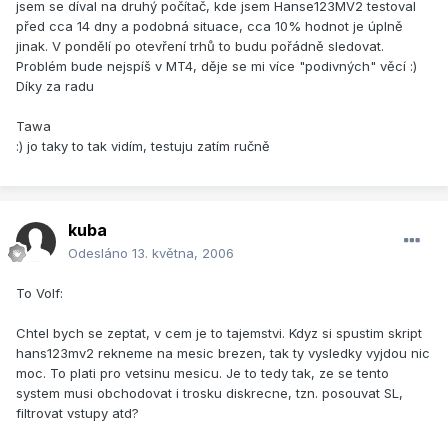
jsem se díval na druhý počítač, kde jsem Hanse123MV2 testoval
před cca 14 dny a podobná situace, cca 10% hodnot je úplně
jinak. V pondělí po otevření trhů to budu pořádně sledovat.
Problém bude nejspíš v MT4, děje se mi více "podivných" věcí :)
Díky za radu
Tawa
:) jo taky to tak vidím, testuju zatím ručně
kuba
Odesláno
13. května, 2006
To Volf:
Chtel bych se zeptat, v cem je to tajemstvi. Kdyz si spustim skript
hans123mv2 rekneme na mesic brezen, tak ty vysledky vyjdou nic
moc. To plati pro vetsinu mesicu. Je to tedy tak, ze se tento
system musi obchodovat i trosku diskrecne, tzn. posouvat SL,
filtrovat vstupy atd?