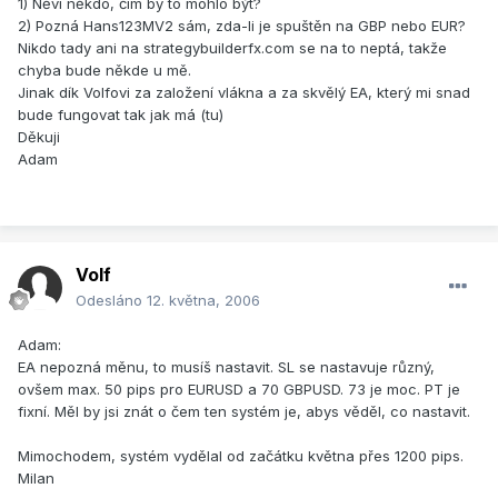
1) Něví někdo, čím by to mohlo být?
2) Pozná Hans123MV2 sám, zda-li je spuštěn na GBP nebo EUR?
Nikdo tady ani na strategybuilderfx.com se na to neptá, takže
chyba bude někde u mě.
Jinak dík Volfovi za založení vlákna a za skvělý EA, který mi snad
bude fungovat tak jak má (tu)
Děkuji
Adam
Volf
Odesláno
12. května, 2006
Adam:
EA nepozná měnu, to musíš nastavit. SL se nastavuje různý,
ovšem max. 50 pips pro EURUSD a 70 GBPUSD. 73 je moc. PT je
fixní. Měl by jsi znát o čem ten systém je, abys věděl, co nastavit.
Mimochodem, systém vydělal od začátku května přes 1200 pips.
Milan