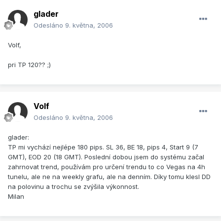
glader
Odesláno
9. května, 2006
Volf,
pri TP 120?? ;)
Volf
Odesláno
9. května, 2006
glader:
TP mi vychází nejlépe 180 pips. SL 36, BE 18, pips 4, Start 9 (7
GMT), EOD 20 (18 GMT). Poslední dobou jsem do systému začal
zahrnovat trend, používám pro určení trendu to co Vegas na 4h
tunelu, ale ne na weekly grafu, ale na denním. Díky tomu klesl DD
na polovinu a trochu se zvýšila výkonnost.
Milan