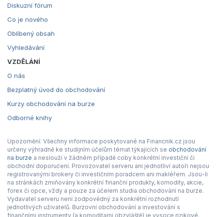
Diskuzní fórum
Co je nového
Oblíbený obsah
Vyhledávání
VZDĚLÁNÍ
O nás
Bezplatný úvod do obchodování
Kurzy obchodování na burze
Odborné knihy
Upozornění: Všechny informace poskytované na Financnik.cz jsou
určeny výhradně ke studijním účelům témat týkajících se
obchodování
na burze
a neslouží v žádném případě coby konkrétní investiční či
obchodní doporučení. Provozovatel serveru ani jednotliví autoři nejsou
registrovanými brokery či investičním poradcem ani makléřem. Jsou-li
na stránkách zmiňovány konkrétní finanční produkty, komodity, akcie,
forex či opce, vždy a pouze za účelem studia obchodování na burze.
Vydavatel serveru není zodpovědný za konkrétní rozhodnutí
jednotlivých uživatelů. Burzovní obchodování a investování s
finančními instrumenty (a komoditami obzvláště) je vysoce rizikové.