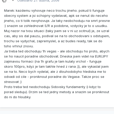
Odesláno
27. dubna, 2006
Marek: kazdemu vyhovuje neco trochu jineho. pokud ti funguje
obecny system a jsi schopny vydelavat, apk se nenut do neceho
jineho, co ti tolik nevyhovuje. Ja taky neobchoduju na smrt presne
:) snazim se zohlednovat S/R a podobne, vzdycky je to o usudku.
Muj nazor na tvou situaci (taky jsem se v ni uz ocitnul) je, ze uzral
cas, aby sis dal pauzu, podival se na to obchodovani s odstupem,
trochu se vydychal, zapremyslel, a az budes ready, tak se do
toho vrhnul znovu.
Ja treba ted obchoduju 1h vegas - ale obchoduju ho proto, abych
se ho naucil poradne obchodovat. Dneska jsem videl na EUR/JPY
zajimavou formaci (na 1h grafu je tam kulaty vrchol - funguje
skoro 100pro, kdyz je tam takhle hned z rana ;)), ale vykaslal jsem
se na to. Neco bych vydelal, ale z dlouhodobyho hlediska me to
odvadi od cile - proniknout poradne do Vegase. Takze proc se
stresovat ;)
Proto treba ted neobchoduju Sidovsky fundamenty (i kdyz to
porad sleduju). Drzim se ted jedny metody a snazim se proniknout
do ni do hloubky.