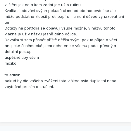
zjištění jak co a kam zadat jde už o rutinu.
Kvalita sledování svých pokusů či metod obchodování se ale
může podstatně zlepšit proti papíru - a není důvod vyhazovat ani
ten.
Dotazy na portfolia se objevují všude možně, v názvu tohoto
vlákna je už v názvu jasně dáno oč jde.
Dovolím si sem přispět příště něčím svým, pokud půjde o věci
anglické či německé jsem ochoten ke všemu podat přesný a
detailní postup.
úspěšné tipy všem
miciko
to admin:
pokud by dle vašeho zvážení toto vlákno bylo duplicitní nebo
zbytečné prosím o zrušení.