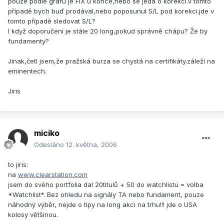
pouze podle grafu je FIX u konce,nebo se jedá o korekci.v tomto
případě bych buď prodával,nebo poposunul S/L pod korekci.jde v
tomto případě sledovat S/L?
I když doporučení je stále 20 long,pokud správně chápu? Že by
fundamenty?
Jinak,četl jsem,že pražská burza se chystá na certifikáty.záleží na
eminentech.
Jiris
miciko
Odesláno
12. května, 2006
to jiris:
na
www.clearstation.com
jsem do svého portfolia dal 20titulů + 50 do watchlistu = volba
*Watchlist*. Bez ohledu na signály TA nebo fundament, pouze
náhodný výběr, nejde o tipy na long akci na trhu!!! jde o USA
kolosy většinou.