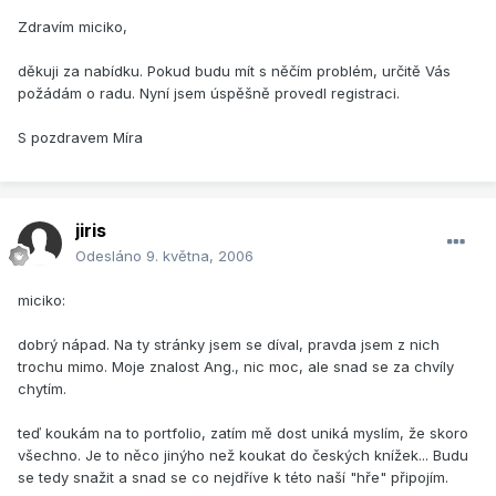
Zdravím miciko,
děkuji za nabídku. Pokud budu mít s něčím problém, určitě Vás
požádám o radu. Nyní jsem úspěšně provedl registraci.
S pozdravem Míra
jiris
Odesláno
9. května, 2006
miciko:
dobrý nápad. Na ty stránky jsem se díval, pravda jsem z nich
trochu mimo. Moje znalost Ang., nic moc, ale snad se za chvíly
chytím.
teď koukám na to portfolio, zatím mě dost uniká myslím, že skoro
všechno. Je to něco jinýho než koukat do českých knížek... Budu
se tedy snažit a snad se co nejdříve k této naší "hře" připojím.