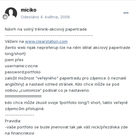
miciko
Odesláno
4. května, 2006
Návrh na volný trénink-akciový papertrade
------------------------------------------------
Vážení na
www.clearstation.com
(tento web nijak nepreferuji-lze na něm dělat akciový papertrade
long/short)
jsem přes
username:cvicne
password:portfolio
založil možnost "veřejného" papertradu pro zájemce (i neznalé
angličtiny) a nastavil vzhled stránek. Kdo chce může se pod
volbou „customize“ podívat co je nastaveno.
!!!!!!!!!!!!!!!!!!!!!!!!!!!!!!!!!!!!!!!!
kdo chce může zkusit svoje 1portfolio long/1 short, takto veřejně
zájemcům přístupné.
----------------
Pravidla:
-vaše portfolio se bude jmenovat tak jak váš nick/přezdívka zde
na financnikovi