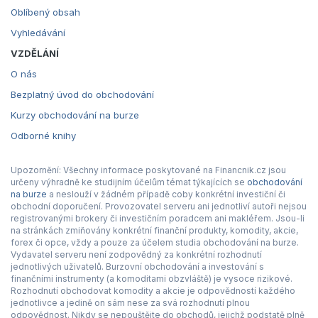
Oblíbený obsah
Vyhledávání
VZDĚLÁNÍ
O nás
Bezplatný úvod do obchodování
Kurzy obchodování na burze
Odborné knihy
Upozornění: Všechny informace poskytované na Financnik.cz jsou
určeny výhradně ke studijním účelům témat týkajících se
obchodování
na burze
a neslouží v žádném případě coby konkrétní investiční či
obchodní doporučení. Provozovatel serveru ani jednotliví autoři nejsou
registrovanými brokery či investičním poradcem ani makléřem. Jsou-li
na stránkách zmiňovány konkrétní finanční produkty, komodity, akcie,
forex či opce, vždy a pouze za účelem studia obchodování na burze.
Vydavatel serveru není zodpovědný za konkrétní rozhodnutí
jednotlivých uživatelů. Burzovní obchodování a investování s
finančními instrumenty (a komoditami obzvláště) je vysoce rizikové.
Rozhodnutí obchodovat komodity a akcie je odpovědností každého
jednotlivce a jedině on sám nese za svá rozhodnutí plnou
odpovědnost. Nikdy se nepouštějte do obchodů, jejichž podstatě plně