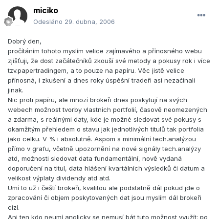
miciko
Odesláno
29. dubna, 2006
Dobrý den,
pročítáním tohoto myslím velice zajímavého a přínosného webu
zjišťuji, že dost začátečníků zkouší své metody a pokusy rok i více
tzv.papertradingem, a to pouze na papíru. Věc jistě velice
přínosná, i zkušení a dnes roky úspěšní tradeři asi nezačínali
jinak.
Nic proti papíru, ale mnozí brokeři dnes poskytují na svých
webech možnost tvorby vlastních portfolií, časově neomezených
a zdarma, s reálnými daty, kde je možné sledovat své pokusy s
okamžitým přehledem o stavu jak jednotlivých titulů tak portfolia
jako celku. V % i absolutně. Aspom s minimální tech.analýzou
přímo v grafu, včetně upozornění na nové signály tech.analýzy
atd, možnosti sledovat data fundamentální, nově vydaná
doporučení na titul, data hlášení kvartálních výsledků či datum a
velikost výplaty dividendy atd atd.
Umí to už i čeští brokeři, kvalitou ale podstatně dál pokud jde o
zpracování či objem poskytovaných dat jsou myslím dál brokeři
cizí.
Ani ten kdo neumí anglicky se nemusí bát tuto možnost využít: po