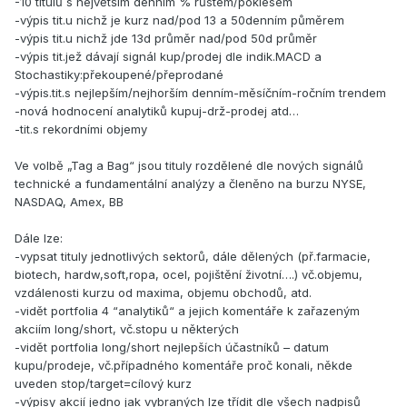
-10 titulů s největším denním % růstem/poklesem
-výpis tit.u nichž je kurz nad/pod 13 a 50denním půměrem
-výpis tit.u nichž jde 13d průměr nad/pod 50d průměr
-výpis tit.jež dávají signál kup/prodej dle indik.MACD a
Stochastiky:překoupené/přeprodané
-výpis.tit.s nejlepším/nejhorším denním-měsíčním-ročním trendem
-nová hodnocení analytiků kupuj-drž-prodej atd…
-tit.s rekordními objemy
Ve volbě „Tag a Bag“ jsou tituly rozdělené dle nových signálů
technické a fundamentální analýzy a členěno na burzu NYSE,
NASDAQ, Amex, BB
Dále lze:
-vypsat tituly jednotlivých sektorů, dále dělených (př.farmacie,
biotech, hardw,soft,ropa, ocel, pojištění životní….) vč.objemu,
vzdálenosti kurzu od maxima, objemu obchodů, atd.
-vidět portfolia 4 “analytiků“ a jejich komentáře k zařazeným
akciím long/short, vč.stopu u některých
-vidět portfolia long/short nejlepších účastníků – datum
kupu/prodeje, vč.případného komentáře proč konali, někde
uveden stop/target=cílový kurz
-výpisy akcií jedno jak vybraných lze třídit dle všech nadpisů