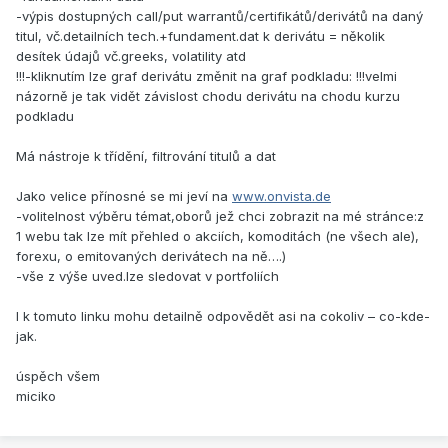
-výpis dostupných call/put warrantů/certifikátů/derivátů na daný
titul, vč.detailních tech.+fundament.dat k derivátu = několik
desítek údajů vč.greeks, volatility atd
!!!-kliknutím lze graf derivátu změnit na graf podkladu: !!!velmi
názorně je tak vidět závislost chodu derivátu na chodu kurzu
podkladu
Má nástroje k třídění, filtrování titulů a dat
Jako velice přínosné se mi jeví na
www.onvista.de
-volitelnost výběru témat,oborů jež chci zobrazit na mé stránce:z
1 webu tak lze mít přehled o akciích, komoditách (ne všech ale),
forexu, o emitovaných derivátech na ně….)
-vše z výše uved.lze sledovat v portfoliích
I k tomuto linku mohu detailně odpovědět asi na cokoliv – co-kde-
jak.
úspěch všem
miciko