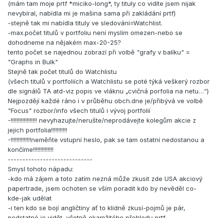
(mám tam moje prtf *miciko-long*, ty tituly co vidíte jsem nijak
nevybíral, nabídla mi je mašina sama při zakládání prtf)
-stejně tak mi nabídla tituly ve sledování=Watchlist.
-max.počet titulů v portfoliu není myslím omezen-nebo se
dohodneme na nějakém max-20-25?
tento počet se najednou zobrazí při volbě "grafy v balíku" =
"Graphs in Bulk"
Stejně tak počet titulů do Watchlistu
(všech titulů v portfoliích a Watchlistu se poté týká veškerý rozbor
dle signálů TA atd-viz popis ve vláknu „cvičná porfolia na netu…“)
Nejpozdějí každé ráno i v průběhu obch.dne je/přibývá ve volbě
"Focus" rozbor/info všech titulů i vývoj portfolií
-!!!!!!!!!!!!!!!!!! nevyhazujte/nerušte/neprodávejte kolegům akcie z
jejich portfolia!!!!!!!!!!!
-!!!!!!!!!!!!!!neměňte vstupní heslo, pak se tam ostatní nedostanou a
končíme!!!!!!!!!!!!!!
-----------------------------
Smysl tohoto nápadu:
-kdo má zájem a toto zatím nezná může zkusit zde USA akciový
papertrade, jsem ochoten se vším poradit kdo by nevěděl co-
kde-jak udělat
-i ten kdo se bojí angličtiny ať to klidně zkusí-pojmů je pár,
podstatné je vidět, včetně okamžitého přehledu prtf