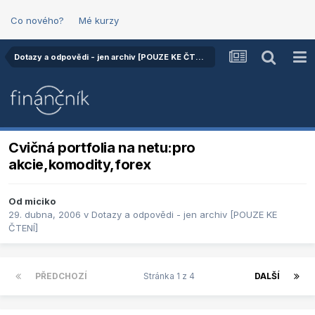
Co nového?
Mé kurzy
Dotazy a odpovědi - jen archiv [POUZE KE ČTENÍ]
Cvičná portfolia na netu:pro
akcie,komodity,forex
Od
miciko
29. dubna, 2006
v
Dotazy a odpovědi - jen archiv [POUZE KE
ČTENÍ]
PŘEDCHOZÍ
Stránka 1 z 4
DALŠÍ