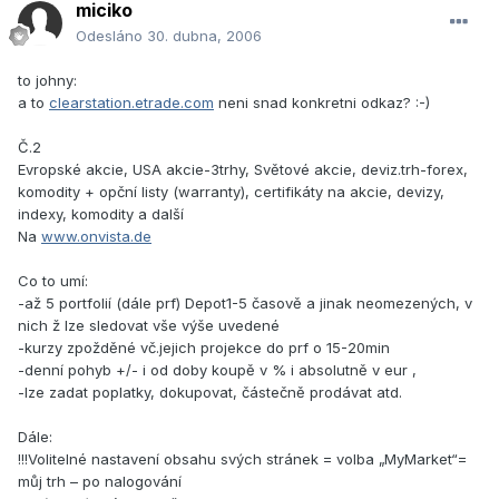
miciko
Odesláno
30. dubna, 2006
to johny:
a to
clearstation.etrade.com
neni snad konkretni odkaz? :-)
Č.2
Evropské akcie, USA akcie-3trhy, Světové akcie, deviz.trh-forex,
komodity + opční listy (warranty), certifikáty na akcie, devizy,
indexy, komodity a další
Na
www.onvista.de
Co to umí:
-až 5 portfolií (dále prf) Depot1-5 časově a jinak neomezených, v
nich ž lze sledovat vše výše uvedené
-kurzy zpožděné vč.jejich projekce do prf o 15-20min
-denní pohyb +/- i od doby koupě v % i absolutně v eur ,
-lze zadat poplatky, dokupovat, částečně prodávat atd.
Dále:
!!!Volitelné nastavení obsahu svých stránek = volba „MyMarket“=
můj trh – po nalogování