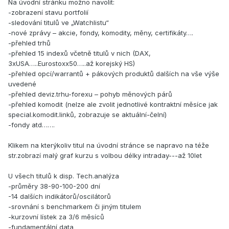
Na úvodní stránku možno navolit:
-zobrazení stavu portfolií
-sledování titulů ve „Watchlistu“
-nové zprávy – akcie, fondy, komodity, měny, certifikáty….
-přehled trhů
-přehled 15 indexů včetně titulů v nich (DAX,
3xUSA…..Eurostoxx50…..až korejský HS)
-přehled opcí/warrantů + pákových produktů dalších na vše výše
uvedené
-přehled deviz.trhu-forexu – pohyb měnových párů
-přehled komodit (nelze ale zvolit jednotlivé kontraktní měsíce jak
special.komodit.linků, zobrazuje se aktuální-čelní)
-fondy atd…….
Klikem na kterýkoliv titul na úvodní stránce se napravo na téže
str.zobrazí malý graf kurzu s volbou délky intraday---až 10let
U všech titulů k disp. Tech.analýza
-průměry 38-90-100-200 dní
-14 dalších indikátorů/oscilátorů
-srovnání s benchmarkem či jiným titulem
-kurzovní lístek za 3/6 měsíců
-fundamentální data