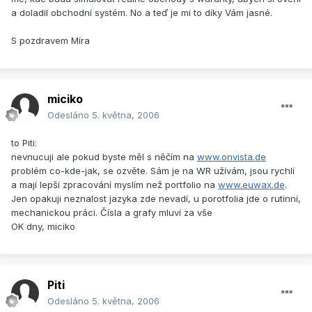
a doladil obchodní systém. No a teď je mi to díky Vám jasné.
S pozdravem Míra
miciko
Odesláno
5. května, 2006
to Piti:
nevnucuji ale pokud byste měl s něčím na
www.onvista.de
problém co-kde-jak, se ozvěte. Sám je na WR užívám, jsou rychlí
a mají lepší zpracování myslím než portfolio na
www.euwax.de
.
Jen opakuji neznalost jazyka zde nevadí, u porotfolia jde o rutinní,
mechanickou práci. Čísla a grafy mluví za vše
OK dny, miciko
Piti
Odesláno
5. května, 2006