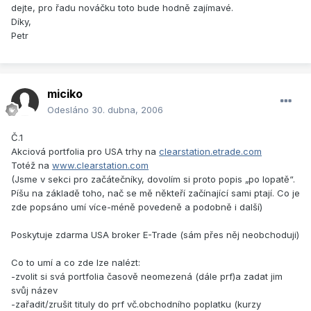
dejte, pro řadu nováčku toto bude hodně zajímavé.
Díky,
Petr
miciko
Odesláno
30. dubna, 2006
Č.1
Akciová portfolia pro USA trhy na
clearstation.etrade.com
Totéž na
www.clearstation.com
(Jsme v sekci pro začátečníky, dovolím si proto popis „po lopatě“.
Píšu na základě toho, nač se mě někteří začínající sami ptají. Co je
zde popsáno umí více-méně povedeně a podobně i další)
Poskytuje zdarma USA broker E-Trade (sám přes něj neobchoduji)
Co to umí a co zde lze nalézt:
-zvolit si svá portfolia časově neomezená (dále prf)a zadat jim
svůj název
-zařadit/zrušit tituly do prf vč.obchodního poplatku (kurzy