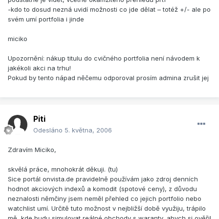
-kdo to dosud nezná uvidí možnosti co jde dělat – totéž +/- ale po
svém umí portfolia i jinde
miciko
Upozornění: nákup titulu do cvičného portfolia není návodem k
jakékoli akci na trhu!
Pokud by tento nápad něčemu odporoval prosím admina zrušit jej
Piti
Odesláno
5. května, 2006
Zdravím Miciko,
skvělá práce, mnohokrát děkuji. (tu)
Sice portál onvista.de pravidelně používám jako zdroj denních
hodnot akciových indexů a komodit (spotové ceny), z důvodu
neznalosti němčiny jsem neměl přehled co jejich portfolio nebo
watchlist umí. Určitě tuto možnost v nejbližší době využiju, trápilo
mě, kde budu simulovat reálné obchody s waranty, abych si ověřil