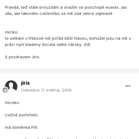
Pravda, teď stále brouzdám a snažím se poochopit euwax...asi
víte, ale takovéto cvičeníčko se mě zdá velice zajímavé.
miciko:
to setkání v třebové mě pořád běží hlavou, bohužel jsou na mě v
práci nyní kladeny docela velké nároky...(td)
S pozdravem Jiris
jiris
Odesláno
11. května, 2006
micoko:
cvičné portofolio:
má doměnka FIX: