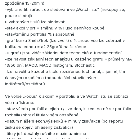
zpožděné 15-20min)
-vybrané tit. zařadit do sledování ve „Watchlistu“ (nekupují se,
pouze sledují)
u vybraných titulů lze sledovat:
-stav akcií v prf = změnu v % i usd denní/od koupě
-stav/změnu portfolia % i absolutně
-graf kurzu 3měs/1rok (lze zvolit) u 1tit.nebo vše lze zobrazit v
balíku,najednou = až 25grafů na 1stránce
-u grafu jsou vidět základní data technická a fundamentální
-lze navolit základní tech.analýzu u každého grafu = průměry MA
13/50 dní, MACD, MACD histogram, Stochastic
-lze navolit u každého titulu rozšířenou tech.anal, s jemnějším
časovým rozpětím a řadou dalších stavitelných
indikátorů/oscilátorů
Ve volbě „Focus“ k akciím v portfoliu a ve Watchlistu se zobrazí
vše na 1straně:
-stav všech portfolií a jejich +/- za den, klikem na ně se portfolio
rozbalí=zobrazí tituly v něm obsažené
-datum hlášení ekon.výsledků + minulý zisk/akcii (po reportu
zisku se objeví ohlášený zisk/akcii)
-tituly jež dosáhly ročního maxima/minima