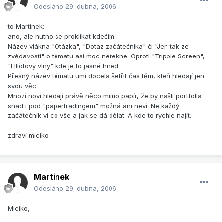
Odesláno
29. dubna, 2006
to Martinek:
ano, ale nutno se proklikat kdečím.
Název vlákna "Otázka", "Dotaz začátečníka" či "Jen tak ze
zvědavosti" o tématu asi moc neřekne. Oproti "Tripple Screen",
"Elliotovy vlny" kde je to jasné hned.
Přesný název tématu umí docela šetřit čas těm, kteří hledají jen
svou věc.
Mnozí noví hledají právě něco mimo papír, že by našli portfolia
snad i pod "papertradingem" možná ani neví. Ne každý
začátečník ví co vše a jak se dá dělat. A kde to rychle najít.
zdraví miciko
Martinek
Odesláno
29. dubna, 2006
Miciko,