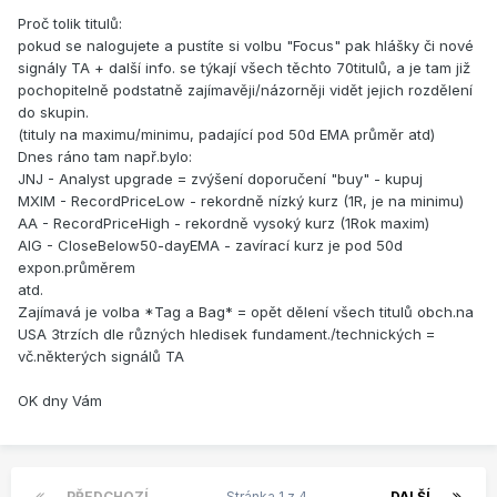
Proč tolik titulů:
pokud se nalogujete a pustíte si volbu "Focus" pak hlášky či nové
signály TA + další info. se týkají všech těchto 70titulů, a je tam již
pochopitelně podstatně zajímavěji/názorněji vidět jejich rozdělení
do skupin.
(tituly na maximu/minimu, padající pod 50d EMA průměr atd)
Dnes ráno tam např.bylo:
JNJ - Analyst upgrade = zvýšení doporučení "buy" - kupuj
MXIM - RecordPriceLow - rekordně nízký kurz (1R, je na minimu)
AA - RecordPriceHigh - rekordně vysoký kurz (1Rok maxim)
AIG - CloseBelow50-dayEMA - zavírací kurz je pod 50d
expon.průměrem
atd.
Zajímavá je volba *Tag a Bag* = opět dělení všech titulů obch.na
USA 3trzích dle různých hledisek fundament./technických =
vč.některých signálů TA
OK dny Vám
PŘEDCHOZÍ
Stránka 1 z 4
DALŠÍ