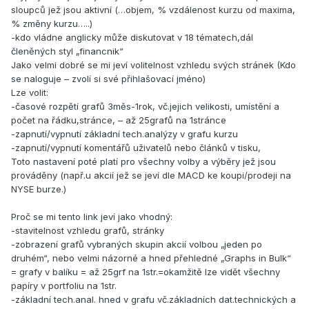
sloupců jež jsou aktivní (…objem, % vzdálenost kurzu od maxima,
% změny kurzu…..)
-kdo vládne anglicky může diskutovat v 18 tématech,dál
členěných styl „financnik“
Jako velmi dobré se mi jeví volitelnost vzhledu svých stránek (Kdo
se naloguje – zvolí si své přihlašovací jméno)
Lze volit:
-časové rozpětí grafů 3měs-1rok, vč.jejich velikosti, umístění a
počet na řádku,stránce, – až 25grafů na 1stránce
-zapnutí/vypnutí základní tech.analýzy v grafu kurzu
-zapnutí/vypnutí komentářů uživatelů nebo článků v tisku,
Toto nastavení poté platí pro všechny volby a výběry jež jsou
prováděny (např.u akcií jež se jeví dle MACD ke koupi/prodeji na
NYSE burze.)
Proč se mi tento link jeví jako vhodný:
-stavitelnost vzhledu grafů, stránky
-zobrazení grafů vybraných skupin akcií volbou „jeden po
druhém“, nebo velmi názorné a hned přehledné „Graphs in Bulk“
= grafy v balíku = až 25grf na 1str.=okamžitě lze vidět všechny
papíry v portfoliu na 1str.
-základní tech.anal. hned v grafu vč.základních dat.technických a