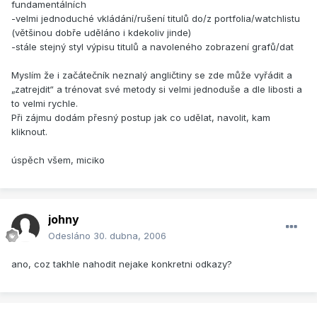
fundamentálních
-velmi jednoduché vkládání/rušení titulů do/z portfolia/watchlistu
(většinou dobře uděláno i kdekoliv jinde)
-stále stejný styl výpisu titulů a navoleného zobrazení grafů/dat
Myslím že i začátečník neznalý angličtiny se zde může vyřádit a
„zatrejdit“ a trénovat své metody si velmi jednoduše a dle libosti a
to velmi rychle.
Při zájmu dodám přesný postup jak co udělat, navolit, kam
kliknout.
úspěch všem, miciko
johny
Odesláno
30. dubna, 2006
ano, coz takhle nahodit nejake konkretni odkazy?