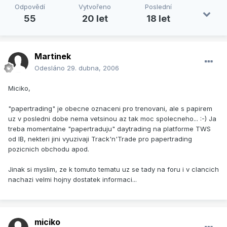
Odpovědí
Vytvořeno
Poslední
55
20 let
18 let
Martinek
Odesláno
29. dubna, 2006
Miciko,
"papertrading" je obecne oznaceni pro trenovani, ale s papirem
uz v posledni dobe nema vetsinou az tak moc spolecneho... :-) Ja
treba momentalne "papertraduju" daytrading na platforme TWS
od IB, nekteri jini vyuzivaji Track'n'Trade pro papertrading
pozicnich obchodu apod.
Jinak si myslim, ze k tomuto tematu uz se tady na foru i v clancich
nachazi velmi hojny dostatek informaci...
miciko