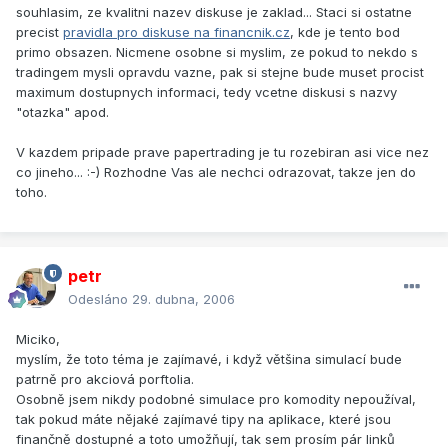
souhlasim, ze kvalitni nazev diskuse je zaklad... Staci si ostatne
precist
pravidla pro diskuse na financnik.cz
, kde je tento bod
primo obsazen. Nicmene osobne si myslim, ze pokud to nekdo s
tradingem mysli opravdu vazne, pak si stejne bude muset procist
maximum dostupnych informaci, tedy vcetne diskusi s nazvy
"otazka" apod.
V kazdem pripade prave papertrading je tu rozebiran asi vice nez
co jineho... :-) Rozhodne Vas ale nechci odrazovat, takze jen do
toho.
petr
Odesláno
29. dubna, 2006
Miciko,
myslím, že toto téma je zajímavé, i když většina simulací bude
patrně pro akciová porftolia.
Osobně jsem nikdy podobné simulace pro komodity nepoužíval,
tak pokud máte nějaké zajímavé tipy na aplikace, které jsou
finančně dostupné a toto umožňují, tak sem prosím pár linků