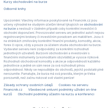
Kurzy obchodování na burze
Odborné knihy
Upozornění: Všechny informace poskytované na Financnik.cz jsou
určeny výhradně ke studijním účelům témat týkajících se
obchodování
na burze
a neslouží v žádném případě coby konkrétní investiční či
obchodní doporučení. Provozovatel serveru ani jednotliví autoři nejsou
registrovanými brokery či investičním poradcem ani makléřem. Jsou-li
na stránkách zmiňovány konkrétní finanční produkty, komodity, akcie,
forex či opce, vždy a pouze za účelem studia obchodování na burze.
Vydavatel serveru není zodpovědný za konkrétní rozhodnutí
jednotlivých uživatelů. Burzovní obchodování a investování s
finančními instrumenty (a komoditami obzvláště) je vysoce rizikové.
Rozhodnutí obchodovat komodity a akcie je odpovědností každého
jednotlivce a jedině on sám nese za svá rozhodnutí plnou
odpovědnost. Nikdy se nepouštějte do obchodů, jejichž podstatě plně
nerozumíte. Pamatujte, že burza má svá pravidla, kterým je třeba
porozumět, než začnu riskovat své vlastní peníze!
Zásady ochrany osobních údajů
Cookies na serveru
Financnik.cz
Všeobecné smluvní podmínky užívání on-line
kurzů
Obchodní podmínky účastni na kurzu a konferenci