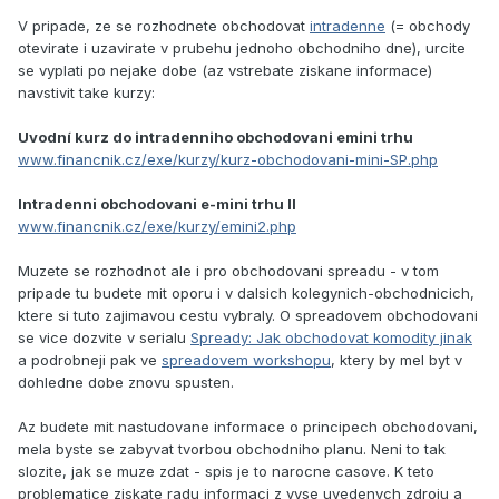
V pripade, ze se rozhodnete obchodovat
intradenne
(= obchody
otevirate i uzavirate v prubehu jednoho obchodniho dne), urcite
se vyplati po nejake dobe (az vstrebate ziskane informace)
navstivit take kurzy:
Uvodní kurz do intradenniho obchodovani emini trhu
www.financnik.cz/exe/kurzy/kurz-obchodovani-mini-SP.php
Intradenni obchodovani e-mini trhu II
www.financnik.cz/exe/kurzy/emini2.php
Muzete se rozhodnot ale i pro obchodovani spreadu - v tom
pripade tu budete mit oporu i v dalsich kolegynich-obchodnicich,
ktere si tuto zajimavou cestu vybraly. O spreadovem obchodovani
se vice dozvite v serialu
Spready: Jak obchodovat komodity jinak
a podrobneji pak ve
spreadovem workshopu
, ktery by mel byt v
dohledne dobe znovu spusten.
Az budete mit nastudovane informace o principech obchodovani,
mela byste se zabyvat tvorbou obchodniho planu. Neni to tak
slozite, jak se muze zdat - spis je to narocne casove. K teto
problematice ziskate radu informaci z vyse uvedenych zdroju a