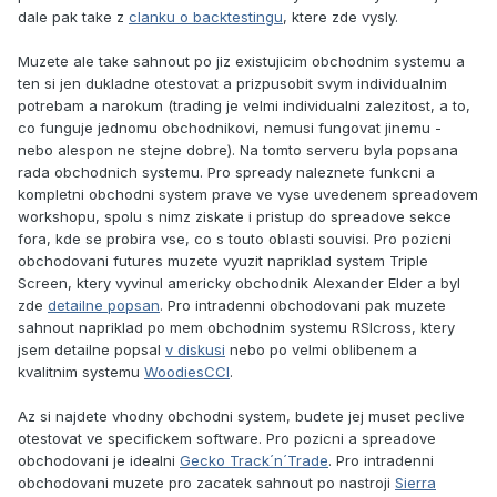
dale pak take z
clanku o backtestingu
, ktere zde vysly.
Muzete ale take sahnout po jiz existujicim obchodnim systemu a
ten si jen dukladne otestovat a prizpusobit svym individualnim
potrebam a narokum (trading je velmi individualni zalezitost, a to,
co funguje jednomu obchodnikovi, nemusi fungovat jinemu -
nebo alespon ne stejne dobre). Na tomto serveru byla popsana
rada obchodnich systemu. Pro spready naleznete funkcni a
kompletni obchodni system prave ve vyse uvedenem spreadovem
workshopu, spolu s nimz ziskate i pristup do spreadove sekce
fora, kde se probira vse, co s touto oblasti souvisi. Pro pozicni
obchodovani futures muzete vyuzit napriklad system Triple
Screen, ktery vyvinul americky obchodnik Alexander Elder a byl
zde
detailne popsan
. Pro intradenni obchodovani pak muzete
sahnout napriklad po mem obchodnim systemu RSIcross, ktery
jsem detailne popsal
v diskusi
nebo po velmi oblibenem a
kvalitnim systemu
WoodiesCCI
.
Az si najdete vhodny obchodni system, budete jej muset peclive
otestovat ve specifickem software. Pro pozicni a spreadove
obchodovani je idealni
Gecko Track´n´Trade
. Pro intradenni
obchodovani muzete pro zacatek sahnout po nastroji
Sierra