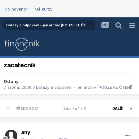
Co nového?
Mé kurzy
Dotazy a odpovědi - jen archiv [POUZE KE ČTENÍ]
zacatecnik
Od
any
7. srpna, 2006
v
Dotazy a odpovědi - jen archiv [POUZE KE ČTENÍ]
PŘEDCHOZÍ
Stránka 1 z 3
DALŠÍ
any