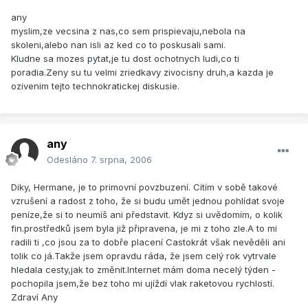
any
myslim,ze vecsina z nas,co sem prispievaju,nebola na
skoleni,alebo nan isli az ked co to poskusali sami.
Kludne sa mozes pytat,je tu dost ochotnych ludi,co ti
poradia.Zeny su tu velmi zriedkavy zivocisny druh,a kazda je
ozivenim tejto technokratickej diskusie.
any
Odesláno
7. srpna, 2006
Diky, Hermane, je to primovní povzbuzení. Cítím v sobě takové
vzrušení a radost z toho, že si budu umět jednou pohlídat svoje
peníze,že si to neumíš ani představit. Kdyz si uvědomím, o kolik
fin.prostředků jsem byla již připravena, je mi z toho zle.A to mi
radili ti ,co jsou za to dobře placení Castokrát však nevěděli ani
tolik co já.Takže jsem opravdu ráda, že jsem celý rok vytrvale
hledala cesty,jak to změnit.Internet mám doma necelý týden -
pochopila jsem,že bez toho mi ujíždí vlak raketovou rychlostí.
Zdraví Any