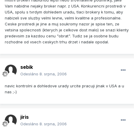
mistni brokeri nabidnou lepsi nebo srovnatelne podminky, jake
Vam nabidne nejaky broker napr. z USA. Konkurencni prostredi v
USA, spolu s tvrdym dohledem uradu, tlaci brokery k tomu, aby
nabizeli sve sluzby velmi levne, velmi kvalitne a profesionalne.
Ceske prostredi je jine a muj soukromy nazor je spise ten, ze
vetsina spolecnosti (kterych je celkove dost malo) se snazi klienty
predevsim za kazdou cenu "obrat". Tudiz se ja osobne budu
rozhodne od vsech ceskych trhu drzet i nadale opodal.
sebik
Odesláno
8. srpna, 2006
navic kontrolni a dohledove urady urcite pracuji jinak v USA a u
nas ;-)
jiris
Odesláno
8. srpna, 2006