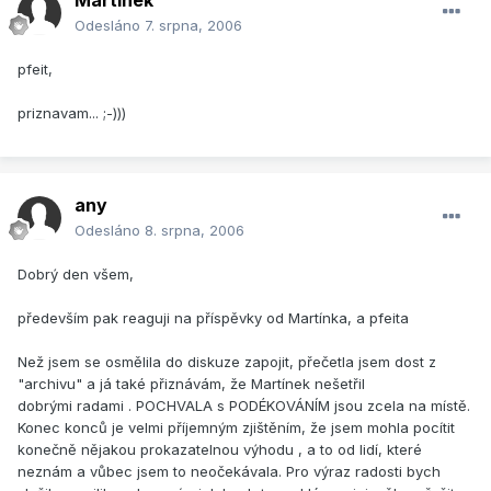
Martinek
Odesláno
7. srpna, 2006
pfeit,
priznavam... ;-)))
any
Odesláno
8. srpna, 2006
Dobrý den všem,
především pak reaguji na příspěvky od Martínka, a pfeita
Než jsem se osmělila do diskuze zapojit, přečetla jsem dost z
"archivu" a já také přiznávám, že Martínek nešetřil
dobrými radami . POCHVALA s PODÉKOVÁNÍM jsou zcela na místě.
Konec konců je velmi příjemným zjištěním, že jsem mohla pocítit
konečně nějakou prokazatelnou výhodu , a to od lidí, které
neznám a vůbec jsem to neočekávala. Pro výraz radosti bych