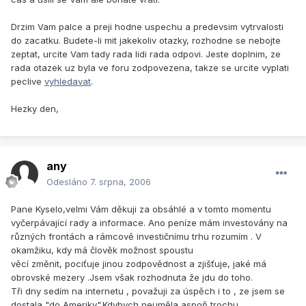
Drzim Vam palce a preji hodne uspechu a predevsim vytrvalosti
do zacatku. Budete-li mit jakekoliv otazky, rozhodne se nebojte
zeptat, urcite Vam tady rada lidi rada odpovi. Jeste doplnim, ze
rada otazek uz byla ve foru zodpovezena, takze se urcite vyplati
peclive
vyhledavat
.
Hezky den,
any
Odesláno
7. srpna, 2006
Pane Kyselo,velmi Vám děkuji za obsáhlé a v tomto momentu
vyčerpávající rady a informace. Ano peníze mám investovány na
různých frontách a rámcově investičnímu trhu rozumím . V
okamžiku, kdy má člověk možnost spoustu
věcí změnit, pociťuje jinou zodpovědnost a zjišťuje, jaké má
obrovské mezery .Jsem však rozhodnuta že jdu do toho.
Tři dny sedím na internetu , považuji za úspěch i to , ze jsem se
dostala "do Ameriky".Kdybych neuměla aspoň trochu