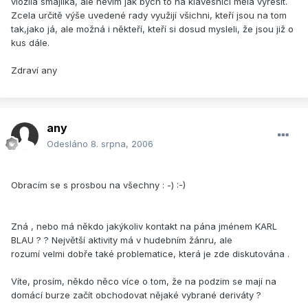
vložila smajlika, ale nevím jak bych to na klávesnici měla vyřešit.
Zcela určitě výše uvedené rady využijí všichni, kteří jsou na tom
tak,jako já, ale možná i někteří, kteří si dosud mysleli, že jsou již o
kus dále.
Zdraví any
any
Odesláno
8. srpna, 2006
Obracím se s prosbou na všechny : -) :-)
Zná , nebo má někdo jakýkoliv kontakt na pána jménem KARL
BLAU ? ? Největší aktivity má v hudebním žánru, ale
rozumí velmi dobře také problematice, která je zde diskutována .
Víte, prosím, někdo něco více o tom, že na podzim se mají na
domácí burze začít obchodovat nějaké vybrané deriváty ?