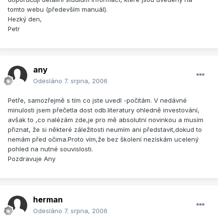
tomto webu (především manuál).
Hezký den,
Petr
any
Odesláno
7. srpna, 2006
Petře, samozřejmě s tím co jste uvedl -počítám. V nedávné
minulosti jsem přečetla dost odb.literatury ohledně investování,
avšak to ,co nalézám zde,je pro mě absolutní novinkou a musím
přiznat, že si některé záležitosti neumím ani představit,dokud to
nemám před očima.Proto vím,že bez školení nezískám ucelený
pohled na nutné souvislosti.
Pozdravuje Any
herman
Odesláno
7. srpna, 2006