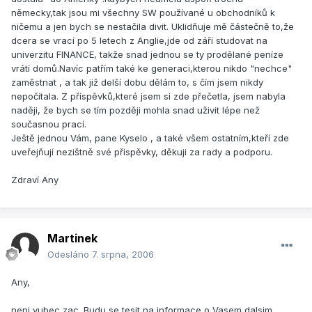
německy,tak jsou mi všechny SW používané u obchodníků k
ničemu a jen bych se nestačila divit. Uklidňuje mě částečně to,že
dcera se vrací po 5 letech z Anglie,jde od září studovat na
univerzitu FINANCE, takže snad jednou se ty prodělané peníze
vrátí domů.Navíc patřím také ke generaci,kterou nikdo "nechce"
zaměstnat , a tak již delší dobu dělám to, s čím jsem nikdy
nepočítala. Z příspěvků,které jsem si zde přečetla, jsem nabyla
naději, že bych se tím později mohla snad uživit lépe než
současnou prací.
Ještě jednou Vám, pane Kyselo , a také všem ostatním,kteří zde
uveřejňují nezištně své příspěvky, děkuji za rady a podporu.
Zdraví Any
Martinek
Odesláno
7. srpna, 2006
Any,
neni vubec zac. Budu se tesit na informace o Vasem dalsim