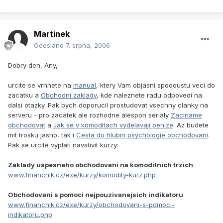
Martinek
Odesláno
7. srpna, 2006
Dobry den, Any,
urcite se vrhnete na
manual
, ktery Vam objasni spoooustu veci do
zacatku a
Obchodni zaklady
, kde naleznete radu odpovedi na
dalsi otazky. Pak bych doporucil prostudovat vsechny clanky na
serveru - pro zacatek ale rozhodne alespon serialy
Zaciname
obchodovat
a
Jak se v komoditach vydelavaji penize
. Az budete
mit trosku jasno, tak i
Cesta do hlubin psychologie obchodovani
.
Pak se urcite vyplati navstivit kurzy:
Zaklady uspesneho obchodovani na komoditnich trzich
www.financnik.cz/exe/kurzy/komodity-kurz.php
Obchodovani s pomoci nejpouzivanejsich indikatoru
www.financnik.cz/exe/kurzy/obchodovani-s-pomoci-
indikatoru.php