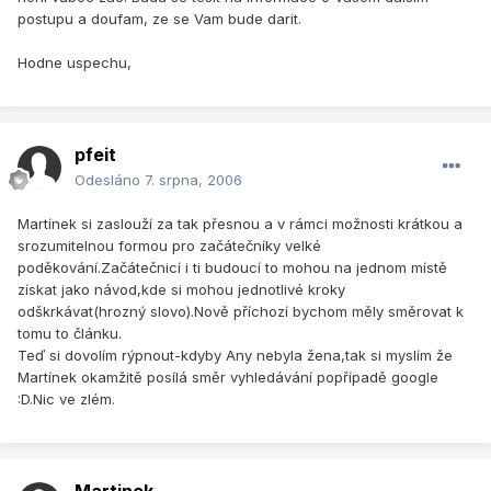
postupu a doufam, ze se Vam bude darit.
Hodne uspechu,
pfeit
Odesláno
7. srpna, 2006
Martínek si zaslouží za tak přesnou a v rámci možnosti krátkou a
srozumitelnou formou pro začátečníky velké
poděkování.Začátečnicí i ti budoucí to mohou na jednom místě
získat jako návod,kde si mohou jednotlivé kroky
odškrkávat(hrozný slovo).Nově příchozí bychom měly směrovat k
tomu to článku.
Teď si dovolím rýpnout-kdyby Any nebyla žena,tak si myslím že
Martínek okamžitě posílá směr vyhledávání popřípadě google
:D.Nic ve zlém.