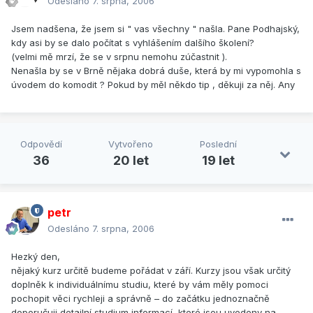
Odesláno
7. srpna, 2006
Jsem nadšena, že jsem si " vas všechny " našla. Pane Podhajský,
kdy asi by se dalo počítat s vyhlášením dalšího školení?
(velmi mě mrzí, že se v srpnu nemohu zúčastnit ).
Nenašla by se v Brně nějaka dobrá duše, která by mi vypomohla s
úvodem do komodit ? Pokud by měl někdo tip , děkuji za něj. Any
Odpovědí
Vytvořeno
Poslední
36
20 let
19 let
petr
Odesláno
7. srpna, 2006
Hezký den,
nějaký kurz určitě budeme pořádat v září. Kurzy jsou však určitý
doplněk k individuálnímu studiu, které by vám měly pomoci
pochopit věci rychleji a správně – do začátku jednoznačně
doporučuji detailní studium informací, které jsou uvedeny na