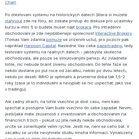
Chart
.
Po otestovani systemu na historickych datech (ktera si muzete
stahnout
zde na foru, az ziskate pristup do diskuse pro ucastniky
kurzu e-mini 1) si budete muset najit
brokera
. Pro intradenni
obchodovani je zde nejoblibenejsi spolecnost
Interactive Brokers
(Tomas Vam zdarma
pomuze
se zrizenim uctu), pro pozicni pak
napriklad
Harpoon Capital
. Nasledne Vas ceka
papertrading
, tedy
testovani systemu na realnych datech - jakobyste skutecne
obchodovala, ale pouze se simulovanymi penezi. Az zvladnete
tohle, nic nebude branit zivemu obchodovani. Do tehle faze se
nekdo dostane po pul roce od zacatku, nekdo po dvou letech,
nekdo po deseti. IMHO je optimalni a prumerna doba tak 1,5-2
roky (zase je to individualni a nevyplati se nic uspechat; jako vse
v tradingu).
Ale zadny strach, na tohle vsechno je dost casu, neni kam
spechat a postupne Vam bude vsechno do sebe zapadat. Nevim,
jestli/jake mate zkusenosti s investovanim a obchodovanim na
financnich trzich - pokud uz jste nekdy nekde obchodovala,
urcite se zorientujete velmi rychle. Jestli ne, neni se ceho bat. V
zacatku se urcite nevyhnete studiu mnoha informaci. Vynalozeny
cas a usili se Vam ale bohate vrati.