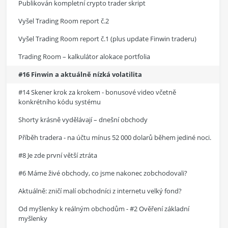
Publikován kompletní crypto trader skript
Vyšel Trading Room report č.2
Vyšel Trading Room report č.1 (plus update Finwin traderu)
Trading Room – kalkulátor alokace portfolia
#16 Finwin a aktuálně nízká volatilita
#14 Skener krok za krokem - bonusové video včetně
konkrétního kódu systému
Shorty krásně vydělávají – dnešní obchody
Příběh tradera - na účtu mínus 52 000 dolarů během jediné noci.
#8 Je zde první větší ztráta
#6 Máme živé obchody, co jsme nakonec zobchodovali?
Aktuálně: zničí malí obchodníci z internetu velký fond?
Od myšlenky k reálným obchodům - #2 Ověření základní
myšlenky