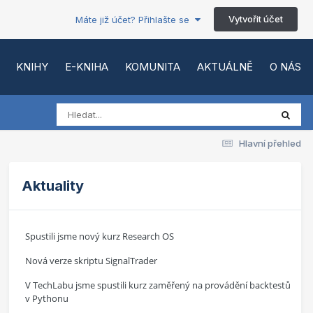
Vytvořit účet
Máte již účet? Přihlašte se
KNIHY
E-KNIHA
KOMUNITA
AKTUÁLNĚ
O NÁS
Hlavní přehled
Aktuality
Spustili jsme nový kurz Research OS
Nová verze skriptu SignalTrader
V TechLabu jsme spustili kurz zaměřený na provádění backtestů
v Pythonu