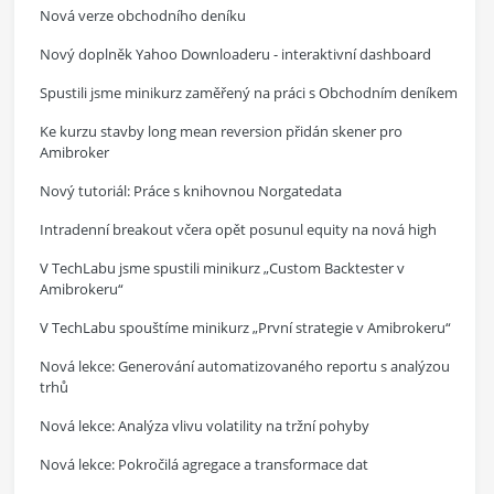
Nová verze obchodního deníku
Nový doplněk Yahoo Downloaderu - interaktivní dashboard
Spustili jsme minikurz zaměřený na práci s Obchodním deníkem
Ke kurzu stavby long mean reversion přidán skener pro
Amibroker
Nový tutoriál: Práce s knihovnou Norgatedata
Intradenní breakout včera opět posunul equity na nová high
V TechLabu jsme spustili minikurz „Custom Backtester v
Amibrokeru“
V TechLabu spouštíme minikurz „První strategie v Amibrokeru“
Nová lekce: Generování automatizovaného reportu s analýzou
trhů
Nová lekce: Analýza vlivu volatility na tržní pohyby
Nová lekce: Pokročilá agregace a transformace dat