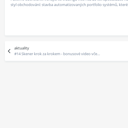
styl obchodování: stavba automatizovaných portfolio systémů, které v
aktuality
#14 Skener krok za krokem - bonusové video včetně konkrétního kódu systému