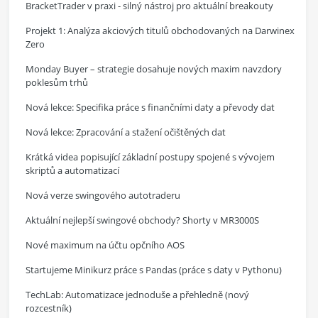
BracketTrader v praxi - silný nástroj pro aktuální breakouty
Projekt 1: Analýza akciových titulů obchodovaných na Darwinex
Zero
Monday Buyer – strategie dosahuje nových maxim navzdory
poklesům trhů
Nová lekce: Specifika práce s finančními daty a převody dat
Nová lekce: Zpracování a stažení očištěných dat
Krátká videa popisující základní postupy spojené s vývojem
skriptů a automatizací
Nová verze swingového autotraderu
Aktuální nejlepší swingové obchody? Shorty v MR3000S
Nové maximum na účtu opčního AOS
Startujeme Minikurz práce s Pandas (práce s daty v Pythonu)
TechLab: Automatizace jednoduše a přehledně (nový
rozcestník)