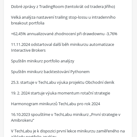
Dobré zprávy z TradingRoom (tentokrát od tradera Jiřího)
Velká analýza nastavení trailing stop-lossu u intradenního
breakout portfolia
+62,45% annualizované zhodnocení při drawdownu -3,76%
11.11.2024 odstartoval další běh minikurzu automatizace
Interactive Brokers
Spuštěn minikurz portfolio analýzy
Spuštěn minikurz backtestování Pythonem
25.3. startuje v TechLabu výuka projektu Obchodní deník
19. 2. 2024 startuje výuka momentum rotační strategie
Harmonogram minikurzů TechLabu pro rok 2024
16.10.2023 spouštíme v TechLabu minikurz „První strategie v
Amibrokeru“
V TechLabu je k dispozici první lekce minikurzu zaměřeného na
základy portfolio analýzy