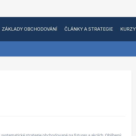
ZÁKLADY OBCHODOVÁNÍ
ČLÁNKY A STRATEGIE
KURZY
 na systematické strategie obchodované na futures a akciích. Oblíbený