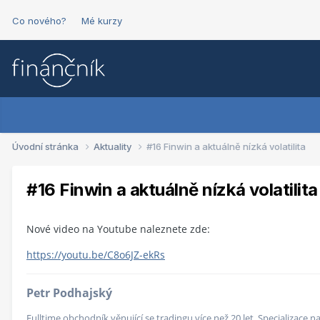
Co nového?
Mé kurzy
Úvodní stránka
Aktuality
#16 Finwin a aktuálně nízká volatilita
#16 Finwin a aktuálně nízká volatilita
Nové video na Youtube naleznete zde:
https://youtu.be/C8o6JZ-ekRs
Petr Podhajský
Fulltime obchodník věnující se tradingu více než 20 let. Specializace