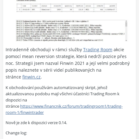
Intradenně obchoduji v rámci služby
Trading Room
akcie
pomocí mean reversion strategie, která nedrží pozice přes
noc. Strategii jsem nazval Finwin 2021 a její velmi podrobný
popis naleznete v sérii videí publikovaných na
stránce
finwin.cz
.
K obchodování používám automatizovaný skript, jehož
aktualizovanou podobu mají všichni účastníci Trading Room k
dispozici na
stránce
https://www.financnik.cz/forum/tradingroom1/trading-
room-1/finwintrader
Nově je zde k dispozici verze 0.14.
Change log: