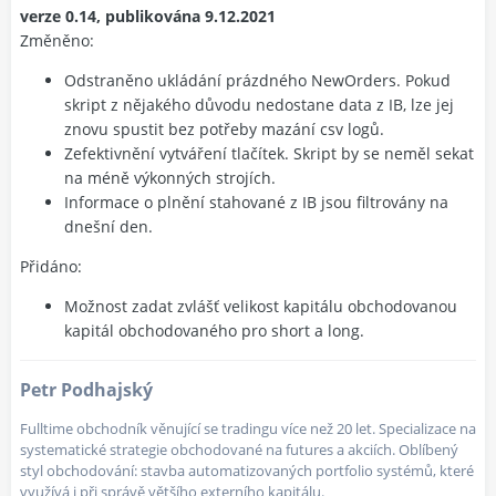
verze 0.14, publikována 9.12.2021
Změněno:
Odstraněno ukládání prázdného NewOrders. Pokud
skript z nějakého důvodu nedostane data z IB, lze jej
znovu spustit bez potřeby mazání csv logů.
Zefektivnění vytváření tlačítek. Skript by se neměl sekat
na méně výkonných strojích.
Informace o plnění stahované z IB jsou filtrovány na
dnešní den.
Přidáno:
Možnost zadat zvlášť velikost kapitálu obchodovanou
kapitál obchodovaného pro short a long.
Petr Podhajský
Fulltime obchodník věnující se tradingu více než 20 let. Specializace na
systematické strategie obchodované na futures a akciích. Oblíbený
styl obchodování: stavba automatizovaných portfolio systémů, které
využívá i při správě většího externího kapitálu.