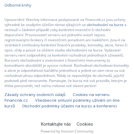
Odborné knihy
Upozornění: Všechny informace poskytované na Financnik.cz jsou určeny
výhradně ke studijním účelům témat týkajících se
obchodování na burze
a
neslouží v žádném případě coby konkrétní investiční či obchodní
doporučení. Provozovatel serveru ani jednotliví autoři nejsou
registrovanými brokery či investičním poradcem ani makléřem. Jsou-li na
stránkách zmiňovány konkrétní finanční produkty, komodity, akcie, forex či
opce, vždy a pouze za účelem studia obchodování na burze. Vydavatel
serveru není zodpovědný za konkrétní rozhodnutí jednotlivých uživatelů.
Burzovní obchodování a investování s finančními instrumenty (a
komoditami obzvláště) je vysoce rizikové. Rozhodnutí obchodovat komodity
a akcie je odpovědností každého jednotlivce a jedině on sám nese za svá
rozhodnutí plnou odpovědnost. Nikdy se nepouštějte do obchodů, jejichž
podstatě plně nerozumíte. Pamatujte, že burza má svá pravidla, kterým je
třeba porozumět, než začnu riskovat své vlastní peníze!
Zásady ochrany osobních údajů
Cookies na serveru
Financnik.cz
Všeobecné smluvní podmínky užívání on-line
kurzů
Obchodní podmínky účastni na kurzu a konferenci
Kontaktujte nás
Cookies
Powered by Invision Community