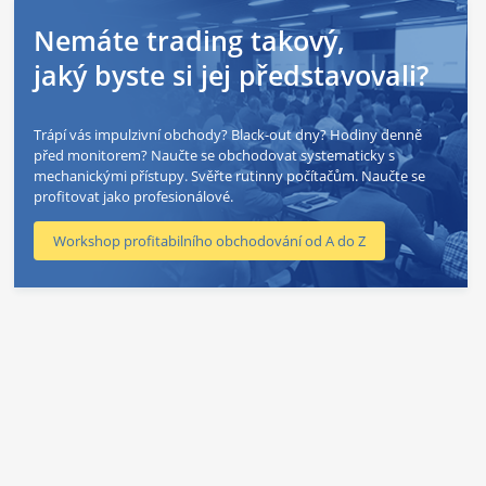
Nemáte trading takový,
jaký byste si jej představovali?
Trápí vás impulzivní obchody? Black-out dny? Hodiny denně
před monitorem? Naučte se obchodovat systematicky s
mechanickými přístupy. Svěřte rutinny počítačům. Naučte se
profitovat jako profesionálové.
Workshop profitabilního obchodování od A do Z