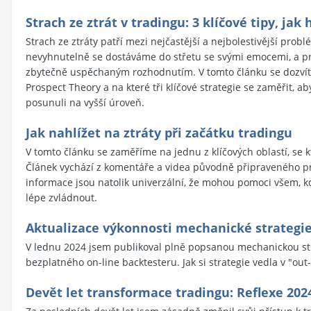
Strach ze ztrát v tradingu: 3 klíčové tipy, jak
Strach ze ztráty patří mezi nejčastější a nejbolestivější pro
nevyhnutelně se dostáváme do střetu se svými emocemi, a prá
zbytečně uspěchaným rozhodnutím. V tomto článku se dozvíte, 
Prospect Theory a na které tři klíčové strategie se zaměřit, a
posunuli na vyšší úroveň.
Jak nahlížet na ztráty při začátku tradingu
V tomto článku se zaměříme na jednu z klíčových oblastí, se kt
Článek vychází z komentáře a videa původně připraveného pr
informace jsou natolik univerzální, že mohou pomoci všem, k
lépe zvládnout.
Aktualizace výkonnosti mechanické strategie
V lednu 2024 jsem publikoval plně popsanou mechanickou stra
bezplatného on-line backtesteru. Jak si strategie vedla v "out
Devět let transformace tradingu: Reflexe 2024