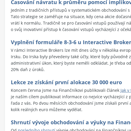
Časování návratu k průměru pomocí implikova
Jedním z tradičních přístupů v systematickém obchodování s 
Tato strategie se zaměřuje na situace, kdy cena akcie dočas
vrátí k normálu. Tradičně se pro časování vstupů používají n
o svůj inovativní přístup k časování vstupů vycházející z oče
Vyplnění formuláře 8-3-6 u Interactive Broker
V rámci Interactive Brokers lze mít dnes účty v několika evro
Irsku. Do Irska byly převedeny také účty, které byly původně
administrativní úkon, který byste neměli odkládat. Je třeba o
20% daň z úroků.
Lekce ze získání první alokace 30 000 euro
Koncem června jsme na Finančníkovi publikovali článek
Jak v
je naším cílem publikovat informace co nejvíce vycházející z p
řada z vás. Po dvou měsících obchodování jsme získali první a
kolik reálných euro můžeme vydělat.
Shrnutí vývoje obchodování a výuky na Finan
Od
posledního shrnutí
vývoje obchodování na Finančníkovi upl