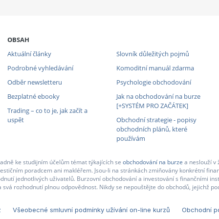
OBSAH
Aktuální články
Slovník důležitých pojmů
Podrobné vyhledávání
Komoditní manuál zdarma
Odběr newsletteru
Psychologie obchodování
Bezplatné ebooky
Jak na obchodování na burze
[+SYSTÉM PRO ZAČÁTEK]
Trading – co to je, jak začít a
uspět
Obchodní strategie - popisy
obchodních plánů, které
používám
adně ke studijním účelům témat týkajících se
obchodování na burze
a neslouží v 
nvestičním poradcem ani makléřem. Jsou-li na stránkách zmiňovány konkrétní finan
nutí jednotlivých uživatelů. Burzovní obchodování a investování s finančními in
 svá rozhodnutí plnou odpovědnost. Nikdy se nepouštějte do obchodů, jejichž pod
z
Všeobecné smluvní podmínky užívání on-line kurzů
Obchodní po