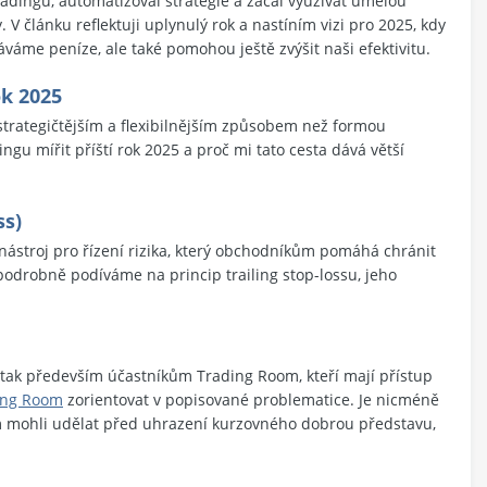
radingu, automatizoval strategie a začal využívat umělou
V článku reflektuji uplynulý rok a nastíním vizi pro 2025, kdy
áme peníze, ale také pomohou ještě zvýšit naši efektivitu.
k 2025
strategičtějším a flexibilnějším způsobem než formou
ingu mířit příští rok 2025 a proč mi tato cesta dává větší
ss)
ý nástroj pro řízení rizika, který obchodníkům pomáhá chránit
podrobně podíváme na princip trailing stop-lossu, jeho
e tak především účastníkům Trading Room, kteří mají přístup
ing Room
zorientovat v popisované problematice. Je nicméně
oom mohli udělat před uhrazení kurzovného dobrou představu,