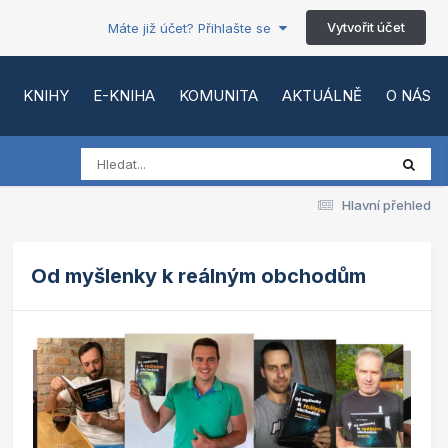
Vytvořit účet
Máte již účet? Přihlašte se
KNIHY
E-KNIHA
KOMUNITA
AKTUÁLNĚ
O NÁS
Hlavní přehled
Od myšlenky k reálným obchodům