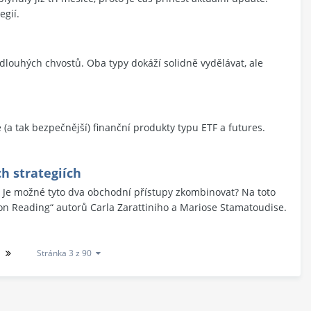
egií.
. dlouhých chvostů. Oba typy dokáží solidně vydělávat, ale
 (a tak bezpečnější) finanční produkty typu ETF a futures.
h strategiích
? Je možné tyto dva obchodní přístupy zkombinovat? Na toto
ion Reading“ autorů Carla Zarattiniho a Mariose Stamatoudise.
Stránka 3 z 90