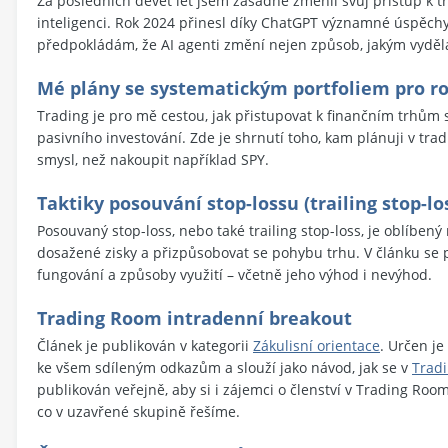
Za posledních devět let jsem zásadně změnil svůj přístup k t
inteligenci. Rok 2024 přinesl díky ChatGPT významné úspěchy. 
předpokládám, že AI agenti změní nejen způsob, jakým vyděláv
Mé plány se systematickým portfoliem pro ro
Trading je pro mě cestou, jak přistupovat k finančním trhům 
pasivního investování. Zde je shrnutí toho, kam plánuji v trad
smysl, než nakoupit například SPY.
Taktiky posouvání stop-lossu (trailing stop-lo
Posouvaný stop-loss, nebo také trailing stop-loss, je oblíben
dosažené zisky a přizpůsobovat se pohybu trhu. V článku se 
fungování a způsoby využití – včetně jeho výhod i nevýhod.
Trading Room intradenní breakout
Článek je publikován v kategorii
Zákulisní orientace
. Určen j
ke všem sdíleným odkazům a slouží jako návod, jak se v
Trad
publikován veřejně, aby si i zájemci o členství v Trading R
co v uzavřené skupině řešíme.