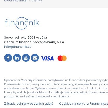
Úvodní stránka
Články
Server od roku 2003 vydává
Centrum finančního vzdělávání, s.r.o.
info@financnik.cz
Upozornění: Všechny informace poskytované na Financnik.cz jsou určeny výhr
Provozovatel serveru ani jednotliví autoři nejsou registrovanými brokery či i
obchodování na burze. Vydavatel serveru není zodpovědný za konkrétní rozhod
komodity a akcie je odpovědností každého jednotlivce a jedině on sám nese za
porozumět, než začnu riskovat své vlastní peníze!
Zásady ochrany osobních údajů
Cookies na serveru Financnik.c