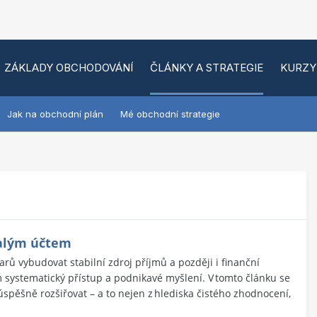
ZÁKLADY OBCHODOVÁNÍ
ČLÁNKY A STRATEGIE
KURZY
Jak na obchodní plán
Mé obchodní strategie
malým účtem
larů vybudovat stabilní zdroj příjmů a později i finanční
 systematický přístup a podnikavé myšlení. V tomto článku se
spěšně rozšiřovat – a to nejen z hlediska čistého zhodnocení,