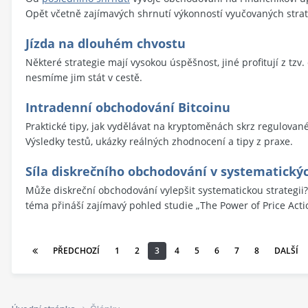
Opět včetně zajímavých shrnutí výkonností vyučovaných strat
Jízda na dlouhém chvostu
Některé strategie mají vysokou úspěšnost, jiné profitují z tzv
nesmíme jim stát v cestě.
Intradenní obchodování Bitcoinu
Praktické tipy, jak vydělávat na kryptoměnách skrz regulované
Výsledky testů, ukázky reálných zhodnocení a tipy z praxe.
Síla diskrečního obchodování v systematickýc
Může diskreční obchodování vylepšit systematickou strategii
téma přináší zajímavý pohled studie „The Power of Price Act
PŘEDCHOZÍ
1
2
3
4
5
6
7
8
DALŠÍ