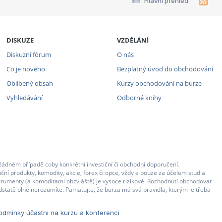
Hlavní přehled
DISKUZE
VZDĚLÁNÍ
Diskuzní fórum
O nás
Co je nového
Bezplatný úvod do obchodování
Oblíbený obsah
Kurzy obchodování na burze
Vyhledávání
Odborné knihy
žádném případě coby konkrétní investiční či obchodní doporučení.
ční produkty, komodity, akcie, forex či opce, vždy a pouze za účelem studia
strumenty (a komoditami obzvláště) je vysoce rizikové. Rozhodnutí obchodovat
statě plně nerozumíte. Pamatujte, že burza má svá pravidla, kterým je třeba
dmínky účastni na kurzu a konferenci