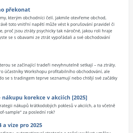
 ho překonat
blémy, kterým obchodníci čelí. Jakmile otevřeme obchod,
vě toto vnitřní napětí může vést k porušování pravidel či
proč jsou ztráty psychicky tak náročné, jakou roli hraje
byste se s obavami ze ztrát vypořádali a své obchodování
erou se začínající tradeři nevyhnutelně setkají – na ztráty.
o účastníky Workshopu profitabilního obchodování, ale
do se s tradingem teprve seznamují nebo chtějí své začátky
 nákupu korekce v akciích [2025]
tegii nákupů krátkodobých poklesů v akciích, a to včetně
-of-sample" za poslední rok?
 a vize pro 2025