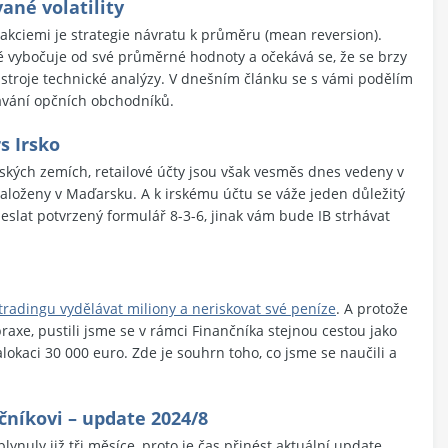
né volatility
akciemi je strategie návratu k průměru (
mean reversion
).
ně vybočuje od své průměrné hodnoty a očekává se, že se brzy
ástroje technické analýzy. V dnešním článku se s vámi podělím
kávání opčních obchodníků.
s Irsko
pských zemích, retailové účty jsou však vesměs dnes vedeny v
 založeny v Maďarsku. A k irskému účtu se váže jeden důležitý
deslat potvrzený formulář 8-3-6, jinak vám bude IB strhávat
 tradingu vydělávat miliony a neriskovat své peníze
. A protože
raxe, pustili jsme se v rámci Finančníka stejnou cestou jako
lokaci 30 000 euro. Zde je souhrn toho, co jsme se naučili a
čníkovi – update 2024/8
ynuly již tři měsíce, proto je čas přinést aktuální update.