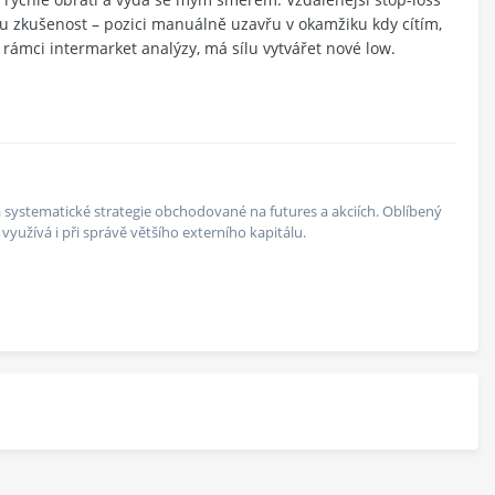
tou zkušenost – pozici manuálně uzavřu v okamžiku kdy cítím,
v rámci intermarket analýzy, má sílu vytvářet nové low.
 na systematické strategie obchodované na futures a akciích. Oblíbený
yužívá i při správě většího externího kapitálu.