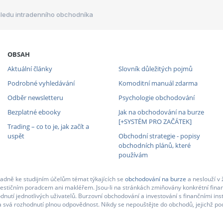
hledu intradenního obchodníka
OBSAH
Aktuální články
Slovník důležitých pojmů
Podrobné vyhledávání
Komoditní manuál zdarma
Odběr newsletteru
Psychologie obchodování
Bezplatné ebooky
Jak na obchodování na burze
[+SYSTÉM PRO ZAČÁTEK]
Trading – co to je, jak začít a
uspět
Obchodní strategie - popisy
obchodních plánů, které
používám
adně ke studijním účelům témat týkajících se
obchodování na burze
a neslouží v 
nvestičním poradcem ani makléřem. Jsou-li na stránkách zmiňovány konkrétní finan
nutí jednotlivých uživatelů. Burzovní obchodování a investování s finančními in
 svá rozhodnutí plnou odpovědnost. Nikdy se nepouštějte do obchodů, jejichž pod