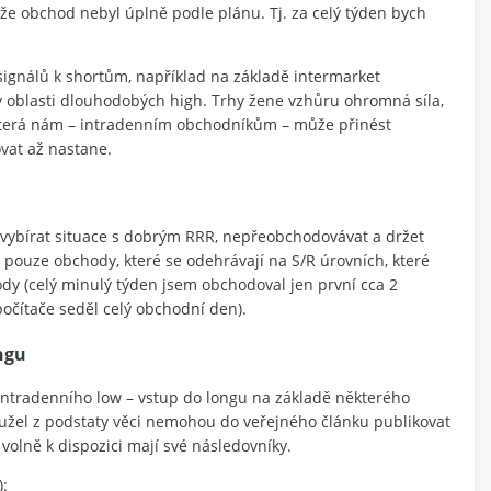
 obchod nebyl úplně podle plánu. Tj. za celý týden bych
ignálů k shortům, například na základě intermarket
i v oblasti dlouhodobých high. Trhy žene vzhůru ohromná síla,
, která nám – intradenním obchodníkům – může přinést
vat až nastane.
 vybírat situace s dobrým RRR, nepřeobchodovávat a držet
pouze obchody, které se odehrávají na S/R úrovních, které
 (celý minulý týden jsem obchodoval jen první cca 2
 počítače seděl celý obchodní den).
ngu
 intradenního low – vstup do longu na základě některého
užel z podstaty věci nemohou do veřejného článku publikovat
i volně k dispozici mají své následovníky.
):