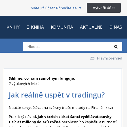
Vytvořit účet
Máte již účet? Přihlašte se
KNIHY
E-KNIHA
KOMUNITA
AKTUÁLNĚ
O NÁS
Hlavní přehled
Sdílíme, co nám samotným funguje
.
7 výukových lekcí.
Jak reálně uspět v tradingu?
Naučte se vydělávat na své sny (naše metody na Finančník.cz)
Praktický návod,
jak v trzích získat šanci vydělávat stovky
tisíc až miliony dolarů ročně
bez vlastního kapitálu a nutností