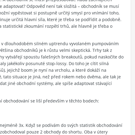
 se adaptovat? Odpověď není tak složitá – obchodník se musí
žní vypěstovat si postupně určitý smysl pro vnímání toho,
inuje určitá hlavní síla, které je třeba se podřídit a podobně.
a statistické zkoumání rozpětí trhů, ale hlavně je třeba o
uálně v dlouhodobém silném uptrendu vyvolaném pumpováním
šina obchodníků je k růstu velmi skeptická. Trhy tak z
hy vytvářejí spoustu falešných breakoutů, pokud naskočíte do
ly jakékoliv posunuté stop-lossy. Do toho je cítit silná
, jejichž boom je nyní na vrcholu, a které dokáží na
, tato situace je jiná, než před rokem nebo dvěma, ale tak je
at jiné obchodní systémy, ale spíše adaptovat stávající
 obchodování se liší především v těchto bodech:
m nejméně 3x. Když se podívám do svých statistik obchodování
em zobchodoval pouze 2 obchody do shortu. Oba v útery