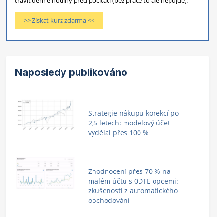
trávit denně hodiny před počítači (bez práce to ale nepůjde).
>> Získat kurz zdarma <<
Naposledy publikováno
Strategie nákupu korekcí po
2,5 letech: modelový účet
vydělal přes 100 %
Zhodnocení přes 70 % na
malém účtu s 0DTE opcemi:
zkušenosti z automatického
obchodování