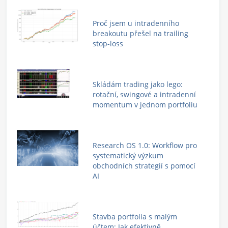
Proč jsem u intradenního
breakoutu přešel na trailing
stop-loss
Skládám trading jako lego:
rotační, swingové a intradenní
momentum v jednom portfoliu
Research OS 1.0: Workflow pro
systematický výzkum
obchodních strategií s pomocí
AI
Stavba portfolia s malým
účtem: Jak efektivně