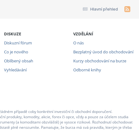
Hlavní přehled
DISKUZE
VZDĚLÁNÍ
Diskuzní fórum
O nás
Co je nového
Bezplatný úvod do obchodování
Oblíbený obsah
Kurzy obchodování na burze
Vyhledávání
Odborné knihy
žádném případě coby konkrétní investiční či obchodní doporučení.
ční produkty, komodity, akcie, forex či opce, vždy a pouze za účelem studia
strumenty (a komoditami obzvláště) je vysoce rizikové. Rozhodnutí obchodovat
statě plně nerozumíte. Pamatujte, že burza má svá pravidla, kterým je třeba