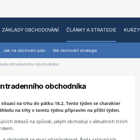
ZÁKLADY OBCHODOVÁNÍ
ČLÁNKY A STRATEGIE
KURZY
Jak na obchodní plán
Mé obchodní strategie
hledu intradenního obchodníka
 intradenního obchodníka
 situaci na trhu do pátku 18.2. Tento týden se charakter
hledu na trhy v tomto týdnu připravím na příští týden.
jících dotazů na způsob, jakým obchoduji v aktuálních trzích
 rokem.
. A obchodník se musí přizpůsobovat. Řada začínajících