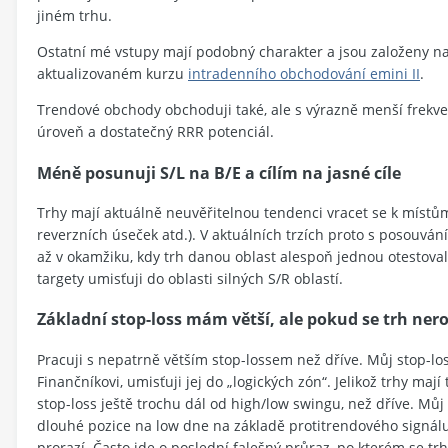
jiném trhu.
Ostatní mé vstupy mají podobný charakter a jsou založeny na
aktualizovaném kurzu
intradenního obchodování emini II
.
Trendové obchody obchoduji také, ale s výrazně menší frekve
úroveň a dostatečný RRR potenciál.
Méně posunuji S/L na B/E a cílím na jasné cíle
Trhy mají aktuálně neuvěřitelnou tendenci vracet se k místů
reverzních úseček atd.). V aktuálních trzích proto s posouvá
až v okamžiku, kdy trh danou oblast alespoň jednou otestoval
targety umisťuji do oblasti silných S/R oblastí.
Základní stop-loss mám větší, ale pokud se trh n
Pracuji s nepatrně větším stop-lossem než dříve. Můj stop-loss 
Finančníkovi, umisťuji jej do „logických zón“. Jelikož trhy maj
stop-loss ještě trochu dál od high/low swingu, než dříve. Můj
dlouhé pozice na low dne na základě protitrendového signálu, t
prorazí. Často jde o poslední falešný průraz, po kterém se t