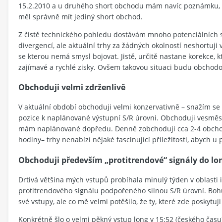
15.2.2010 a u druhého short obchodu mám navíc poznámku, že
měl správně mít jediný short obchod.
Z čistě technického pohledu dostávám mnoho potenciálních s
divergencí, ale aktuální trhy za žádných okolností neshortuj
se kterou nemá smysl bojovat. Jistě, určitě nastane korekce
zajímavé a rychlé zisky. Ovšem takovou situaci budu obchodo
Obchoduji velmi zdrženlivě
V aktuální období obchoduji velmi konzervativně – snažím se
pozice k naplánované výstupní S/R úrovni. Obchoduji vesměs 
mám naplánované dopředu. Denně zobchoduji cca 2-4 obchody
hodiny– trhy nenabízí nějaké fascinující příležitosti, abych u
Obchoduji především „protitrendové“ signály do lo
Drtivá většina mých vstupů probíhala minulý týden v oblasti
protitrendového signálu podpořeného silnou S/R úrovní. Boh
své vstupy, ale co mě velmi potěšilo, že ty, které zde poskytuj
Konkrétně šlo o velmi pěkný vstup long v 15:52 (českého času