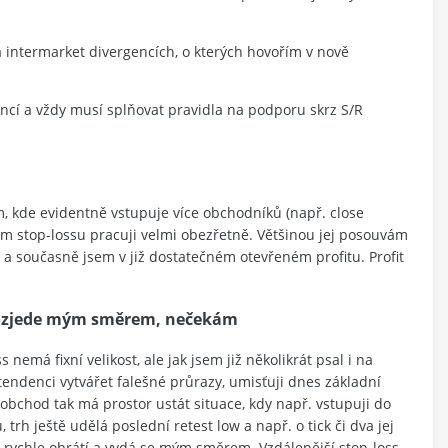
 intermarket divergencích, o kterých hovořím v nově
ncí a vždy musí splňovat pravidla na podporu skrz S/R
m, kde evidentně vstupuje více obchodníků (např. close
ním stop-lossu pracuji velmi obezřetně. Většinou jej posouvám
 a současně jsem v již dostatečném otevřeném profitu. Profit
erozjede mým směrem, nečekám
nemá fixní velikost, ale jak jsem již několikrát psal i na
í tendenci vytvářet falešné průrazy, umisťuji dnes základní
 obchod tak má prostor ustát situace, kdy např. vstupuji do
rh ještě udělá poslední retest low a např. o tick či dva jej
rh rychle obrátí a vydá se mým směrem. Vzdálenější stop-loss