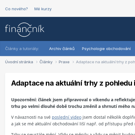
Co nového?
Mé kurzy
Články a tutoriály:
Archiv článků
Psychologie obchodování
Úvodní stránka
Články
Praxe
Adaptace na aktuální trhy z po
Adaptace na aktuální trhy z pohledu
Upozornění: článek jsem připravoval o víkendu a reflektuje
trhu po velmi dlouhé době trochu změnil a shrnutí mého ná
V návaznosti na své
poslední video
jsem dostal několik doplňu
a jak se mé aktuální obchodování liší např. od přístupu před
Trhy se neustále mění. Vždy se měnily a vždy se měnit budou