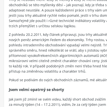
obchodníků se této myšlenky děsí – jak poznají, kdy je třeba
adaptovat neustále. A pouze každodenní práce s trhy vám umo
jestli jsou trhy aktuálně rychlé nebo pomalé, jestli v trhu dom
Samozřejmě jde použít i různé technické indikátory volatility 
trzích přemýšlet s určitou selskou logikou.
Z pohledu 20.2.2011, kdy článek připravuji, jsou trhy akt
nových peněz americkým Fedem do ekonomiky. Trhy rostou, vět
pohledu intradenního obchodování vypadají velmi nejistě. Tr
správného směru, hned několikrát se vrátí, aby s jistotou vybra
přítomnost vysokofrekvenčních algoritmických automatů (AOSů)
mikroúrovni velmi citelně změnit charakter chování ceny. Jistě
to každý rok. V případě podobných změn není třeba hned hled
přístup na změněnou volatilitu a charakter trhů.
Pokud se podívám do svých obchodních záznamů, mé aktuální
Jsem velmi opatrný se shorty
Jak jsem již zmínil ve svém videu, každý short obchod zváží
za minulý týden (14 – 17.2.2011), vidím, že za celý týden js