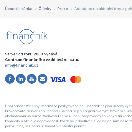
Úvodní stránka
Články
Praxe
Adaptace na aktuální trhy z po
Server od roku 2003 vydává
Centrum finančního vzdělávání, s.r.o.
info@financnik.cz
Upozornění: Všechny informace poskytované na Financnik.cz jsou určeny výhr
Provozovatel serveru ani jednotliví autoři nejsou registrovanými brokery či i
obchodování na burze. Vydavatel serveru není zodpovědný za konkrétní rozhod
komodity a akcie je odpovědností každého jednotlivce a jedině on sám nese za
porozumět, než začnu riskovat své vlastní peníze!