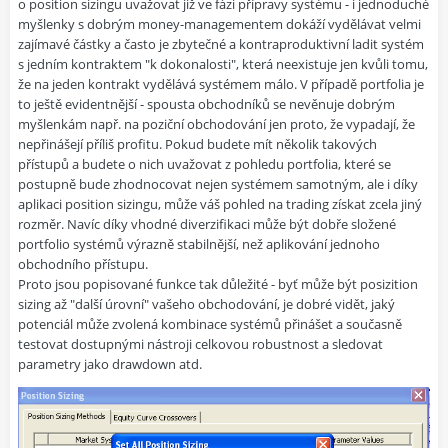
o position sizingu uvažovat již ve fázi přípravy systému - i jednoduché
myšlenky s dobrým money-managementem dokáží vydělávat velmi
zajímavé částky a často je zbytečné a kontraproduktivní ladit systém
s jedním kontraktem "k dokonalosti", která neexistuje jen kvůli tomu,
že na jeden kontrakt vydělává systémem málo. V případě portfolia je
to ještě evidentnější - spousta obchodníků se nevěnuje dobrým
myšlenkám např. na poziční obchodování jen proto, že vypadají, že
nepřinášejí příliš profitu. Pokud budete mít několik takových
přístupů a budete o nich uvažovat z pohledu portfolia, které se
postupně bude zhodnocovat nejen systémem samotným, ale i díky
aplikaci position sizingu, může váš pohled na trading získat zcela jiný
rozměr. Navíc díky vhodné diverzifikaci může být dobře složené
portfolio systémů výrazně stabilnější, než aplikování jednoho
obchodního přístupu.
Proto jsou popisované funkce tak důležité - byť může být posizition
sizing až "další úrovní" vašeho obchodování, je dobré vidět, jaký
potenciál může zvolená kombinace systémů přinášet a současně
testovat dostupnými nástroji celkovou robustnost a sledovat
parametry jako drawdown atd.