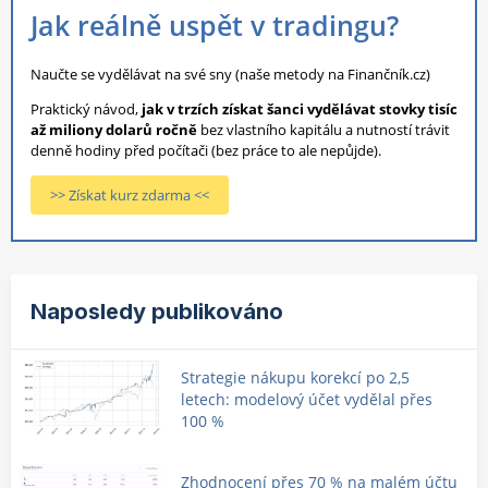
Jak reálně uspět v tradingu?
Naučte se vydělávat na své sny (naše metody na Finančník.cz)
Praktický návod,
jak v trzích získat šanci vydělávat stovky tisíc
až miliony dolarů ročně
bez vlastního kapitálu a nutností trávit
denně hodiny před počítači (bez práce to ale nepůjde).
>> Získat kurz zdarma <<
Naposledy publikováno
Strategie nákupu korekcí po 2,5
letech: modelový účet vydělal přes
100 %
Zhodnocení přes 70 % na malém účtu