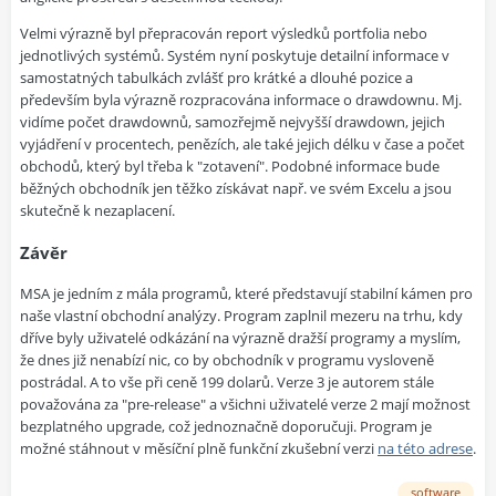
Velmi výrazně byl přepracován report výsledků portfolia nebo
jednotlivých systémů. Systém nyní poskytuje detailní informace v
samostatných tabulkách zvlášť pro krátké a dlouhé pozice a
především byla výrazně rozpracována informace o drawdownu. Mj.
vidíme počet drawdownů, samozřejmě nejvyšší drawdown, jejich
vyjádření v procentech, penězích, ale také jejich délku v čase a počet
obchodů, který byl třeba k "zotavení". Podobné informace bude
běžných obchodník jen těžko získávat např. ve svém Excelu a jsou
skutečně k nezaplacení.
Závěr
MSA je jedním z mála programů, které představují stabilní kámen pro
naše vlastní obchodní analýzy. Program zaplnil mezeru na trhu, kdy
dříve byly uživatelé odkázání na výrazně dražší programy a myslím,
že dnes již nenabízí nic, co by obchodník v programu vysloveně
postrádal. A to vše při ceně 199 dolarů. Verze 3 je autorem stále
považována za "pre-release" a všichni uživatelé verze 2 mají možnost
bezplatného upgrade, což jednoznačně doporučuji. Program je
možné stáhnout v měsíční plně funkční zkušební verzi
na této adrese
.
software