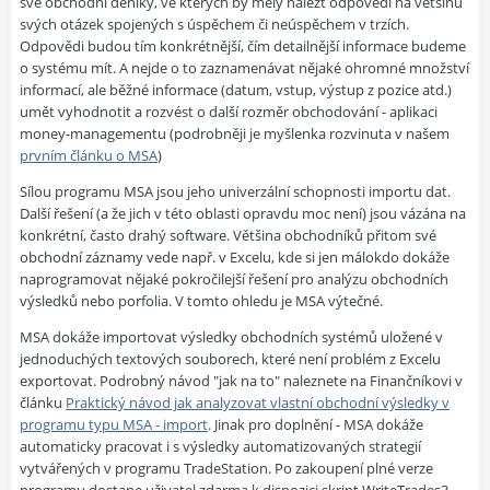
své obchodní deníky, ve kterých by měly nalézt odpovědi na většinu
svých otázek spojených s úspěchem či neúspěchem v trzích.
Odpovědi budou tím konkrétnější, čím detailnější informace budeme
o systému mít. A nejde o to zaznamenávat nějaké ohromné množství
informací, ale běžné informace (datum, vstup, výstup z pozice atd.)
umět vyhodnotit a rozvést o další rozměr obchodování - aplikaci
money-managementu (podrobněji je myšlenka rozvinuta v našem
prvním článku o MSA
)
Sílou programu MSA jsou jeho univerzální schopnosti importu dat.
Další řešení (a že jich v této oblasti opravdu moc není) jsou vázána na
konkrétní, často drahý software. Většina obchodníků přitom své
obchodní záznamy vede např. v Excelu, kde si jen málokdo dokáže
naprogramovat nějaké pokročilejší řešení pro analýzu obchodních
výsledků nebo porfolia. V tomto ohledu je MSA výtečné.
MSA dokáže importovat výsledky obchodních systémů uložené v
jednoduchých textových souborech, které není problém z Excelu
exportovat. Podrobný návod "jak na to" naleznete na Finančníkovi v
článku
Praktický návod jak analyzovat vlastní obchodní výsledky v
programu typu MSA - import
. Jinak pro doplnění - MSA dokáže
automaticky pracovat i s výsledky automatizovaných strategií
vytvářených v programu TradeStation. Po zakoupení plné verze