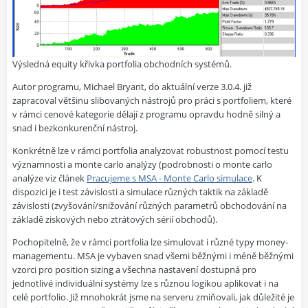
Výsledná equity křivka portfolia obchodních systémů.
Autor programu, Michael Bryant, do aktuální verze 3.0.4. již
zapracoval většinu slibovaných nástrojů pro práci s portfoliem, které
v rámci cenové kategorie dělají z programu opravdu hodně silný a
snad i bezkonkurenční nástroj.
Konkrétně lze v rámci portfolia analyzovat robustnost pomocí testu
významnosti a monte carlo analýzy (podrobnosti o monte carlo
analýze viz článek
Pracujeme s MSA - Monte Carlo simulace
. K
dispozici je i test závislosti a simulace různých taktik na základě
závislosti (zvyšování/snižování různých parametrů obchodování na
základě ziskových nebo ztrátových sérií obchodů).
Pochopitelně, že v rámci portfolia lze simulovat i různé typy money-
managementu. MSA je vybaven snad všemi běžnými i méně běžnými
vzorci pro position sizing a všechna nastavení dostupná pro
jednotlivé individuální systémy lze s různou logikou aplikovat i na
celé portfolio. Již mnohokrát jsme na serveru zmiňovali, jak důležité je