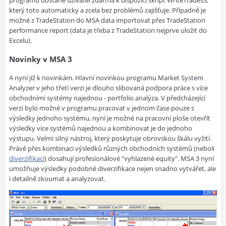
programu dostane uživatel zdarma k dispozici skript WriteTrades3,
který toto automaticky a zcela bez problémů zajišťuje. Případně je
možné z TradeStation do MSA data importovat přes TradeStation
performance report (data je třeba z TradeStation nejprve uložit do
Excelu).
Novinky v MSA 3
A nyní již k novinkám. Hlavní novinkou programu Market System
Analyzer v jeho třetí verzi je dlouho slibovaná podpora práce s více
obchodními systémy najednou - portfolio analýza. V předcházející
verzi bylo možné v programu pracovat v jednom čase pouze s
výsledky jednoho systému, nyní je možné na pracovní ploše otevřít
výsledky více systémů najednou a kombinovat je do jednoho
výstupu. Velmi silný nástroj, který poskytuje obrovskou škálu vyžití.
Právě přes kombinaci výsledků různých obchodních systémů (neboli
diverzifikaci
) dosahují profesionálové "vyhlazené equity". MSA 3 nyní
umožňuje výsledky podobné diverzifikace nejen snadno vytvářet, ale
i detailně zkoumat a analyzovat.