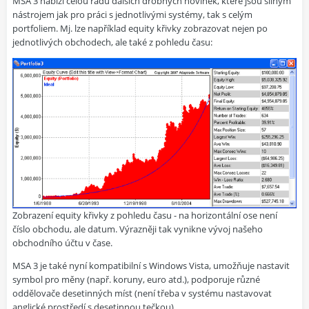
MSA 3 nabízí celou řadu dalších drobných novinek, které jsou silným
nástrojem jak pro práci s jednotlivými systémy, tak s celým
portfoliem. Mj. lze například equity křivky zobrazovat nejen po
jednotlivých obchodech, ale také z pohledu času:
Zobrazení equity křivky z pohledu času - na horizontální ose není
číslo obchodu, ale datum. Výrazněji tak vynikne vývoj našeho
obchodního účtu v čase.
MSA 3 je také nyní kompatibilní s Windows Vista, umožňuje nastavit
symbol pro měny (např. koruny, euro atd.), podporuje různé
oddělovače desetinných míst (není třeba v systému nastavovat
anglické prostředí s desetinnou tečkou).