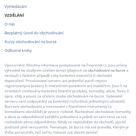
Vyhledávání
VZDĚLÁNÍ
O nás
Bezplatný úvod do obchodování
Kurzy obchodování na burze
Odborné knihy
Upozornění: Všechny informace poskytované na Financnik.cz jsou určeny
výhradně ke studijním účelům témat týkajících se
obchodování na burze
a
neslouží v žádném případě coby konkrétní investiční či obchodní
doporučení. Provozovatel serveru ani jednotliví autoři nejsou
registrovanými brokery či investičním poradcem ani makléřem. Jsou-li na
stránkách zmiňovány konkrétní finanční produkty, komodity, akcie, forex či
opce, vždy a pouze za účelem studia obchodování na burze. Vydavatel
serveru není zodpovědný za konkrétní rozhodnutí jednotlivých uživatelů.
Burzovní obchodování a investování s finančními instrumenty (a
komoditami obzvláště) je vysoce rizikové. Rozhodnutí obchodovat komodity
a akcie je odpovědností každého jednotlivce a jedině on sám nese za svá
rozhodnutí plnou odpovědnost. Nikdy se nepouštějte do obchodů, jejichž
podstatě plně nerozumíte. Pamatujte, že burza má svá pravidla, kterým je
třeba porozumět, než začnu riskovat své vlastní peníze!