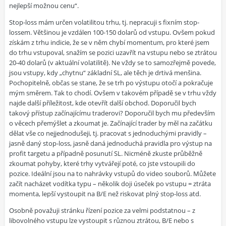
nejlepší možnou cenu“.
Stop-loss mám určen volatilitou trhu, tj. nepracuji s fixním stop-
lossem. Většinou je vzdálen 100-150 dolarů od vstupu. Ovšem pokud
získám z trhu indicie, že se v něm chybí momentum, pro které jsem
do trhu vstupoval, snažím se pozici uzavřít na vstupu nebo se ztrátou
20-40 dolarů (v aktuální volatilitě). Ne vždy se to samozřejmě povede,
jsou vstupy, kdy „chytnu“ základní SL, ale těch je drtivá menšina.
Pochopitelně, občas se stane, že se trh po výstupu otočí a pokračuje
mým směrem. Tak to chodí. Ovšem v takovém případě se v trhu vždy
najde další příležitost, kde otevřít další obchod. Doporučil bych
takový přístup začínajícímu traderovi? Doporučil bych mu především
o věcech přemýšlet a zkoumat je. Začínající trader by měl na začátku
dělat vše co nejjednodušeji, tj. pracovat s jednoduchými pravidly –
jasně daný stop-loss, jasně daná jednoduchá pravidla pro výstup na
profit targetu a případně posunutí SL. Nicméně zkuste průběžně
zkoumat pohyby, které trhy vytvářejí poté, co jste vstoupili do
pozice. Ideální jsou na to nahrávky vstupů do video souborů. Můžete
začít nacházet vodítka typu – několik doji úseček po vstupu = ztráta
momenta, lepší vystoupit na B/E než riskovat plný stop-loss atd.
Osobně považuji stránku řízení pozice za velmi podstatnou – z
libovolného vstupu lze vystoupit s různou ztrátou, B/E nebo s