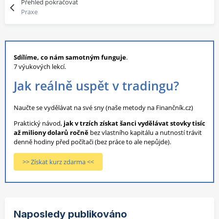
Přehled pokračovat
Praxe
Sdílíme, co nám samotným funguje
.
7 výukových lekcí.
Jak reálně uspět v tradingu?
Naučte se vydělávat na své sny (naše metody na Finančník.cz)
Praktický návod,
jak v trzích získat šanci vydělávat stovky tisíc
až miliony dolarů ročně
bez vlastního kapitálu a nutností trávit
denně hodiny před počítači (bez práce to ale nepůjde).
>> Získat kurz zdarma <<
Naposledy publikováno