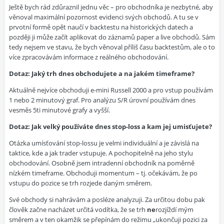
Ještě bych rád zdůraznil jednu věc – pro obchodníka je nezbytné, aby
věnoval maximální pozornost evidenci svých obchodů. A tu se v
prvotní formě opět naučí v backtestu na historických datech a
později ji může začít aplikovat do záznamů paper a live obchodů. Sám
tedy nejsem ve stavu, že bych věnoval příliš času backtestům, ale o to
více zpracovávám informace z reálného obchodování.
Dotaz: Jaký trh dnes obchodujete a na jakém timeframe?
Aktuálně nejvíce obchoduji e-mini Russell 2000 a pro vstup používám
1 nebo 2 minutový graf. Pro analýzu S/R úrovní používám dnes
vesměs 5ti minutové grafy a vyšší.
Dotaz: Jak velký používáte dnes stop-loss a kam jej umisťujete?
Otázka umísťování stop-lossu je velmi individuální a je závislá na
taktice, kde a jak trader vstupuje. A pochopitelně na jeho stylu
obchodování. Osobně jsem intradenní obchodník na poměrně
nízkém timeframe. Obchoduji momentum – tj. očekávám, že po
vstupu do pozice se trh rozjede daným směrem.
Své obchody si nahrávám a posléze analyzuji. Za určitou dobu pak
člověk začne nacházet určitá vodítka, že se trh
ne
rozjíždí mým
směrem a v ten okamžik se přepínám do režimu „ukončuji pozici za