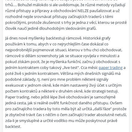
trhů…. Bohužel málokdo si ale uvědomuje, že různé metody vyžadují
různé přístupy a přípravy a obchodování NELZE paušalizovat a už
rozhodně nejde srovnávat přístupy začínajících traderů s těmi
pokročilými, protože zkušenost s trhy je jedna z věcí, kterou se prostě
člověk naučí jedině dlouhodobým sledováním grafů.
Já dnes nové myšlenky backtestuji rámcově. Historické grafy
používám k tomu, abych v co nejrychlejším čase dokázal co
nejpodrobnější pojmenovat situaci, kterou v trhu chci obchodovat,
rámcově si dělám screenshoty jak se situace vyvíjela v minulosti a
pokud získám pocit, že je myšlenka funkční, začnu ji obchodovat s
jedním kontraktem coby takový „live test“. Cca měsíc
paper trading
a
poté živě s jedním kontraktem. Většina mých dnešních signálů má
podobné základy, tj. není pro mne problém některé signály
exekuovat v jednom okně, kde mám nastavený živý účet s určitým
počtem kontraktů a některé v druhém okně, kde strategii testuji.
Paper trading, nebo ještě lépe živé obchodování je samozřejmě
jediná cesta, jak si reálně ověřit funkčnost daného přístupu. Ovšem
pro začínajícího tradera by toto měla být až určitá „další fáze“ protože
je zbytečné trávit čas s něčím o čem začínající trader absolutně netuší,
zda-li je smysluplné a určité vodítko mu může poskytnout právě
backtest.