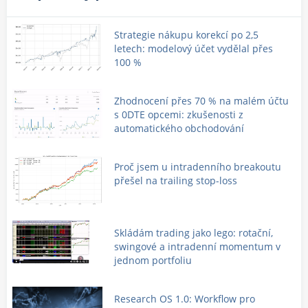
Strategie nákupu korekcí po 2,5
letech: modelový účet vydělal přes
100 %
Zhodnocení přes 70 % na malém účtu
s 0DTE opcemi: zkušenosti z
automatického obchodování
Proč jsem u intradenního breakoutu
přešel na trailing stop-loss
Skládám trading jako lego: rotační,
swingové a intradenní momentum v
jednom portfoliu
Research OS 1.0: Workflow pro