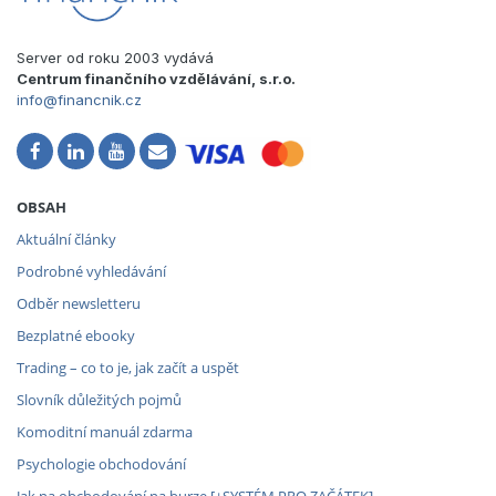
Server od roku 2003 vydává
Centrum finančního vzdělávání, s.r.o.
info@financnik.cz
OBSAH
Aktuální články
Podrobné vyhledávání
Odběr newsletteru
Bezplatné ebooky
Trading – co to je, jak začít a uspět
Slovník důležitých pojmů
Komoditní manuál zdarma
Psychologie obchodování
Jak na obchodování na burze [+SYSTÉM PRO ZAČÁTEK]