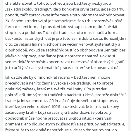
charakterizovat. Z tohoto pohledu jsou backtesty nezbytnou
„základní školou tradingu“. Jde o konkrétní první cestu, jak se do trhu
ponořit, začít zpracovávat informace a tyto informace vyhodnocovat.
Zkušenému traderovi přijde samozřejmé, že v trhu rozeznává určité
formace, umí formaci popsat, ví kde vstoupit, kam optimálně dát
stop-loss a podobně. Začínající trader se toto musí naučit a forma
backtestu historických dat je pro toto velmi dobrá cesta. Bohužel jde i
o to, že většina lidí není schopna se věcem věnovat systematicky a
dlouhodobě. Pokud se začátečník pustí do obchodování „jen tak“ bez
jakékoliv přípravy, jeho šance jsou naprosto nepatrné. Pokud si
sedne, dokáže se měsíc koncentrovat na testování historických grafů,
je to určitý základ systematické práce, ze které se lze posouvat dál.
Jak už zde ale bylo mnohokrát řečeno – backtest není možné
přeceňovat a není to žádná vysoká škola tradingu. Je to prostě
praktický začátek, který má své zřejmé limity. Čím je trader
pokročilejší, tím význam tradičního backtestu klesá, protože diskréční
trader (a intradenní obzvláště) začleňuje do svého přístupu prvky,
které lze jen velmi obtížně 100% backtestovat. Je to trochu takový
začarovaný kruh – když se začínající trader dozví, že pokročilý
obchodník může hodně pracovat i s určitou intuicí (která však
pramení z jeho dlouholetých zkušeností) a že přístupy nebacktestuje,
řekne si, že to tedy také nepotřebuje a jde se vrhnout rovnou do