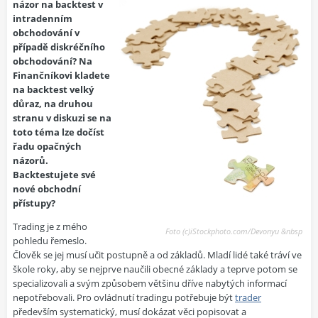
názor na backtest v
intradenním
obchodování v
případě diskréčního
obchodování? Na
Finančníkovi kladete
na backtest velký
důraz, na druhou
stranu v diskuzi se na
toto téma lze dočíst
řadu opačných
názorů.
Backtestujete své
nové obchodní
přístupy?
Trading je z mého
Foto (c)iStockphoto.com/Devonyu &nbsp
pohledu řemeslo.
Člověk se jej musí učit postupně a od základů. Mladí lidé také tráví ve
škole roky, aby se nejprve naučili obecné základy a teprve potom se
specializovali a svým způsobem většinu dříve nabytých informací
nepotřebovali. Pro ovládnutí tradingu potřebuje být
trader
především systematický, musí dokázat věci popisovat a