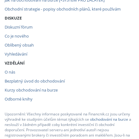
Obchodní strategie - popisy obchodních plánů, které používám
DISKUZE
Diskuzní fórum
Co je nového
Oblíbený obsah
Vyhledávání
VZDĚLÁNÍ
O nás
Bezplatný úvod do obchodování
Kurzy obchodování na burze
Odborné knihy
Upozornění: Všechny informace poskytované na Financnik.cz jsou určeny
výhradně ke studijním účelům témat týkajících se
obchodování na burze
a
neslouží v žádném případě coby konkrétní investiční či obchodní
doporučení. Provozovatel serveru ani jednotliví autoři nejsou
registrovanými brokery či investičním poradcem ani makléřem. Jsou-li na