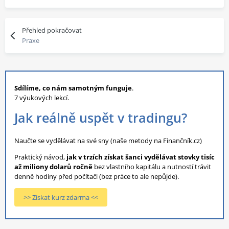
Přehled pokračovat
Praxe
Sdílíme, co nám samotným funguje
.
7 výukových lekcí.
Jak reálně uspět v tradingu?
Naučte se vydělávat na své sny (naše metody na Finančník.cz)
Praktický návod,
jak v trzích získat šanci vydělávat stovky tisíc
až miliony dolarů ročně
bez vlastního kapitálu a nutností trávit
denně hodiny před počítači (bez práce to ale nepůjde).
>> Získat kurz zdarma <<