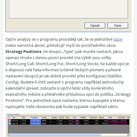
Opční analýzy se v programu provádějí tak, že se jednotlivé
opce
(nebo samotná akcie) „přetahují“ myší do prostředního okna
Strategy Positions
. Ve sloupci „Type“ pak musíte nastavit, jakou
operaci chcete s danou pozicí provést (na výběr jsou volby
Short/Long Call, Short/Long Put, Short/Long Stock). Ke každé opci je
k dispozici celá řada informací (včetně řeckých písmen) a přesné
nastavení sloupců je tak dobré provést přes konfiguraci (tlačítko
Config). Budete-li chtít sestavit v programu například jednoduchý
kalendářní spread, zobrazte si opční řetěz vždy konkrétního
expiračního měsíce a přetáhněte příslušnou opci do políčka „Strategy
Positions“. Pro jednotlivé opce nastavte, kterou kupujete a kterou
vypisujete. Vaše obrazovka pak bude vypadat například takto: