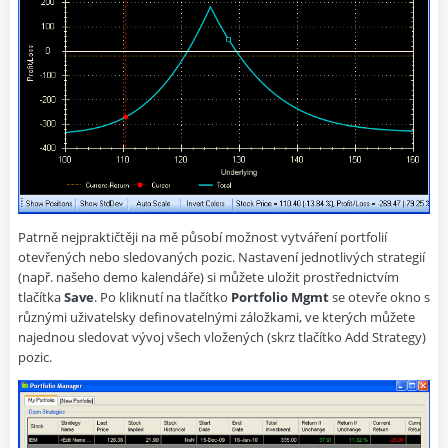
Patrně nejpraktičtěji na mě působí možnost vytváření portfolií
otevřených nebo sledovaných pozic. Nastavení jednotlivých strategií
(např. našeho demo kalendáře) si můžete uložit prostřednictvím
tlačítka
Save
. Po kliknutí na tlačítko
Portfolio Mgmt
se otevře okno s
různými uživatelsky definovatelnými záložkami, ve kterých můžete
najednou sledovat vývoj všech vložených (skrz tlačítko Add Strategy)
pozic.