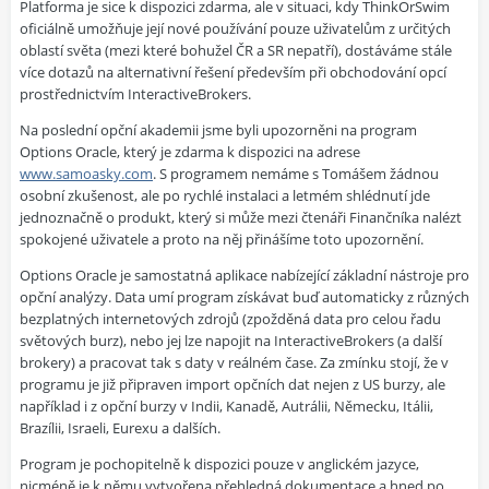
Platforma je sice k dispozici zdarma, ale v situaci, kdy ThinkOrSwim
oficiálně umožňuje její nové používání pouze uživatelům z určitých
oblastí světa (mezi které bohužel ČR a SR nepatří), dostáváme stále
více dotazů na alternativní řešení především při obchodování opcí
prostřednictvím InteractiveBrokers.
Na poslední opční akademii jsme byli upozorněni na program
Options Oracle, který je zdarma k dispozici na adrese
www.samoasky.com
. S programem nemáme s Tomášem žádnou
osobní zkušenost, ale po rychlé instalaci a letmém shlédnutí jde
jednoznačně o produkt, který si může mezi čtenáři Finančníka nalézt
spokojené uživatele a proto na něj přinášíme toto upozornění.
Options Oracle je samostatná aplikace nabízející základní nástroje pro
opční analýzy. Data umí program získávat buď automaticky z různých
bezplatných internetových zdrojů (zpožděná data pro celou řadu
světových burz), nebo jej lze napojit na InteractiveBrokers (a další
brokery) a pracovat tak s daty v reálném čase. Za zmínku stojí, že v
programu je již připraven import opčních dat nejen z US burzy, ale
například i z opční burzy v Indii, Kanadě, Autrálii, Německu, Itálii,
Brazílii, Israeli, Eurexu a dalších.
Program je pochopitelně k dispozici pouze v anglickém jazyce,
nicméně je k němu vytvořena přehledná dokumentace a hned po