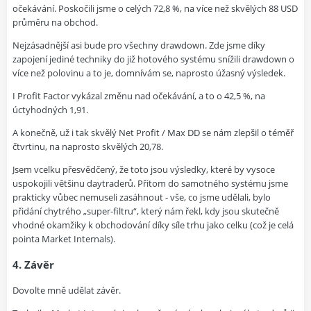
očekávání. Poskočili jsme o celých 72,8 %, na více než skvělých 88 USD
průměru na obchod.
Nejzásadnější asi bude pro všechny drawdown. Zde jsme díky
zapojení jediné techniky do již hotového systému snížili drawdown o
více než polovinu a to je, domnívám se, naprosto úžasný výsledek.
I Profit Factor vykázal změnu nad očekávání, a to o 42,5 %, na
úctyhodných 1,91.
A konečně, už i tak skvělý Net Profit / Max DD se nám zlepšil o téměř
čtvrtinu, na naprosto skvělých 20,78.
Jsem vcelku přesvědčený, že toto jsou výsledky, které by vysoce
uspokojili většinu daytraderů. Přitom do samotného systému jsme
prakticky vůbec nemuseli zasáhnout - vše, co jsme udělali, bylo
přidání chytrého „super-filtru“, který nám řekl, kdy jsou skutečně
vhodné okamžiky k obchodování díky síle trhu jako celku (což je celá
pointa Market Internals).
4. Závěr
Dovolte mně udělat závěr.