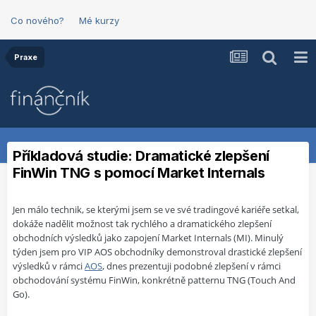
Co nového?
Mé kurzy
Praxe
Příkladová studie: Dramatické zlepšení
FinWin TNG s pomocí Market Internals
Jen málo technik, se kterými jsem se ve své tradingové kariéře setkal,
dokáže nadělit možnost tak rychlého a dramatického zlepšení
obchodních výsledků jako zapojení Market Internals (MI). Minulý
týden jsem pro VIP AOS obchodníky demonstroval drastické
zlepšení
výsledků v rámci
AOS
, dnes prezentuji podobné zlepšení v rámci
obchodování systému FinWin, konkrétně patternu TNG (Touch And
Go).