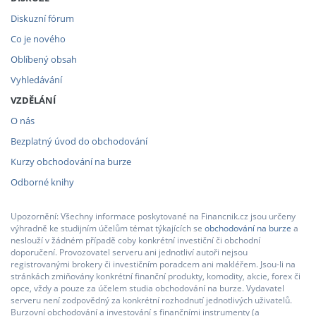
Diskuzní fórum
Co je nového
Oblíbený obsah
Vyhledávání
VZDĚLÁNÍ
O nás
Bezplatný úvod do obchodování
Kurzy obchodování na burze
Odborné knihy
Upozornění: Všechny informace poskytované na Financnik.cz jsou určeny
výhradně ke studijním účelům témat týkajících se
obchodování na burze
a
neslouží v žádném případě coby konkrétní investiční či obchodní
doporučení. Provozovatel serveru ani jednotliví autoři nejsou
registrovanými brokery či investičním poradcem ani makléřem. Jsou-li na
stránkách zmiňovány konkrétní finanční produkty, komodity, akcie, forex či
opce, vždy a pouze za účelem studia obchodování na burze. Vydavatel
serveru není zodpovědný za konkrétní rozhodnutí jednotlivých uživatelů.
Burzovní obchodování a investování s finančními instrumenty (a