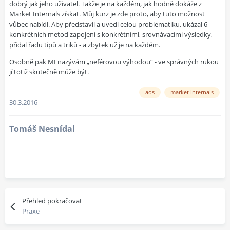
dobrý jak jeho uživatel. Takže je na každém, jak hodně dokáže z
Market Internals získat. Můj kurz je zde proto, aby tuto možnost
vůbec nabídl. Aby představil a uvedl celou problematiku, ukázal 6
konkrétních metod zapojení s konkrétními, srovnávacími výsledky,
přidal řadu tipů a triků - a zbytek už je na každém.
Osobně pak MI nazývám „neférovou výhodou“ - ve správných rukou
jí totiž skutečně může být.
aos
market internals
30.3.2016
Tomáš Nesnídal
Přehled pokračovat
Praxe