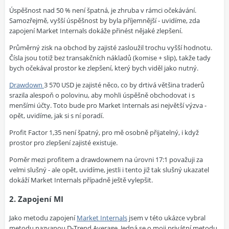
Úspěšnost nad 50 % není špatná, je zhruba v rámci očekávání.
Samozřejmě, vyšší úspěšnost by byla příjemnější - uvidíme, zda
zapojení Market Internals dokáže přinést nějaké zlepšení.
Průměrný zisk na obchod by zajisté zasloužil trochu vyšší hodnotu.
Čísla jsou totiž bez transakčních nákladů (komise + slip), takže tady
bych očekával prostor ke zlepšení, který bych viděl jako nutný.
Drawdown
3 570 USD je zajisté něco, co by drtivá většina traderů
srazila alespoň o polovinu, aby mohli úspěšně obchodovat i s
menšími účty. Toto bude pro Market Internals asi největší výzva -
opět, uvidíme, jak si s ní poradí.
Profit Factor 1,35 není špatný, pro mě osobně přijatelný, i když
prostor pro zlepšení zajisté existuje.
Poměr mezi profitem a drawdownem na úrovni 17:1 považuji za
velmi slušný - ale opět, uvidíme, jestli i tento již tak slušný ukazatel
dokáží Market Internals případně ještě vylepšit.
2. Zapojení MI
Jako metodu zapojení
Market Internals
jsem v této ukázce vybral
metodu nazvanou D-Trend Average. Jedná se o moji privátní metodu,