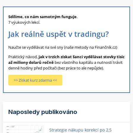
Sdílíme, co nám samotným funguje
.
7 výukových lekcí.
Jak reálně uspět v tradingu?
Naučte se vydělávat na své sny (naše metody na Finančník.cz)
Praktický návod,
jak v trzích získat šanci vydělávat stovky tisíc
až miliony dolarů ročně
bez vlastního kapitálu a nutností trávit
denně hodiny před počítači (bez práce to ale nepůjde).
>> Získat kurz zdarma <<
Naposledy publikováno
Strategie nákupu korekcí po 2,5