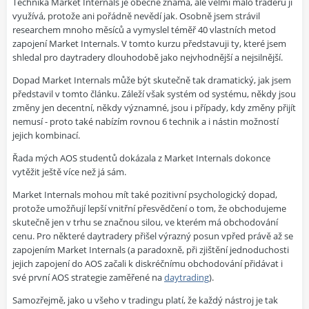
Technika Market Internals je obecně známá, ale velmi málo traderů ji
využívá, protože ani pořádně nevědí jak. Osobně jsem strávil
researchem mnoho měsíců a vymyslel téměř 40 vlastních metod
zapojení Market Internals. V tomto kurzu představuji ty, které jsem
shledal pro daytradery dlouhodobě jako nejvhodnější a nejsilnější.
Dopad Market Internals může být skutečně tak dramatický, jak jsem
představil v tomto článku. Záleží však systém od systému, někdy jsou
změny jen decentní, někdy významné, jsou i případy, kdy změny přijít
nemusí - proto také nabízím rovnou 6 technik a i nástin možností
jejich kombinací.
Řada mých AOS studentů dokázala z Market Internals dokonce
vytěžit ještě více než já sám.
Market Internals mohou mít také pozitivní psychologický dopad,
protože umožňují lepší vnitřní přesvědčení o tom, že obchodujeme
skutečně jen v trhu se značnou silou, ve kterém má obchodování
cenu. Pro některé daytradery přišel výrazný posun vpřed právě až se
zapojením Market Internals (a paradoxně, při zjištění jednoduchosti
jejich zapojení do AOS začali k diskréčnímu obchodování přidávat i
své první AOS strategie zaměřené na
daytrading
).
Samozřejmě, jako u všeho v tradingu platí, že každý nástroj je tak