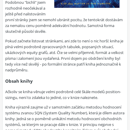
Podobnou "bichli" jsem
rozhodně neočekával a
ještě před nalistováním
první stránky jsem se nemohl ubránit pocitu, že tentokrát dostávám
za nemalou cenu poměrně adekvátní hodnotu. Samotná forma
skutečně působí skvěle.
Pokud začnete listovat stránkami, ani zde to není o nic horší: kniha je
plná velmi podrobně zpracovaných tabulek, popsaných situací,
ukázkových equity grafů, atd. Čte se velmi příjemně, formát a velkost
písma i zalomení jsou vydařená. První dojem po obdržení knihy byl
tedy více než skvělý - po formální stránce patří kniha jednoznačně k
nadprůměru.
Obsah knihy
Ačkoliv se kniha věnuje velmi podrobně celé škále modelů position-
sizingu, není to zdaleka to jediné, co v knize naleznete.
Kniha výrazně zaujme už v samotném začátku metodou hodnocení
systému zvanou SQN (System Quality Number), která je dílem autora
knihy. Jedná se o poměrně unikátní metodu hodnocení obchodních
systémů, se kterým se pracuje dále v knize. V principu nejprve s