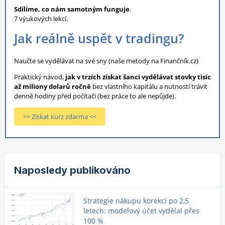
Sdílíme, co nám samotným funguje
.
7 výukových lekcí.
Jak reálně uspět v tradingu?
Naučte se vydělávat na své sny (naše metody na Finančník.cz)
Praktický návod,
jak v trzích získat šanci vydělávat stovky tisíc
až miliony dolarů ročně
bez vlastního kapitálu a nutností trávit
denně hodiny před počítači (bez práce to ale nepůjde).
>> Získat kurz zdarma <<
Naposledy publikováno
Strategie nákupu korekcí po 2,5
letech: modelový účet vydělal přes
100 %