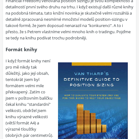
Financial Freedom) věnovaná position sizingu je svou komplexností a
detailností první svého druhu na trhu. I když existují další různé knihy
na podobná témata, tato knižní novinka je skutečně velmi rozsáhlá a
detailně zpracovaná nesmírné množství modelů position-sizingu v
takové formě, že jsem doposud nenarazil na "konkurenci". A to i
přesto, že s Petrem vlastníme velmi mnoho knih o tradingu. Pojďme
se tedy na knihu podívat trochu podrobněji.
Formát knihy
I když formát knihy není
pro mě nikdy tak
důležitý, jako její obsah,
tentokrát jsem byl
formátem velmi mile
překvapený. Zatím co
jsem v poštovním balíčku
čekal knihu "standardní"
velikosti, obdržel jsem
knihu výrazné velikosti
(větší formát A4) a
výrazné tloušťky
(dobrých pár centimetrů).