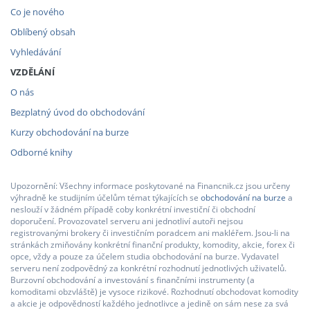
Co je nového
Oblíbený obsah
Vyhledávání
VZDĚLÁNÍ
O nás
Bezplatný úvod do obchodování
Kurzy obchodování na burze
Odborné knihy
Upozornění: Všechny informace poskytované na Financnik.cz jsou určeny
výhradně ke studijním účelům témat týkajících se
obchodování na burze
a
neslouží v žádném případě coby konkrétní investiční či obchodní
doporučení. Provozovatel serveru ani jednotliví autoři nejsou
registrovanými brokery či investičním poradcem ani makléřem. Jsou-li na
stránkách zmiňovány konkrétní finanční produkty, komodity, akcie, forex či
opce, vždy a pouze za účelem studia obchodování na burze. Vydavatel
serveru není zodpovědný za konkrétní rozhodnutí jednotlivých uživatelů.
Burzovní obchodování a investování s finančními instrumenty (a
komoditami obzvláště) je vysoce rizikové. Rozhodnutí obchodovat komodity
a akcie je odpovědností každého jednotlivce a jedině on sám nese za svá