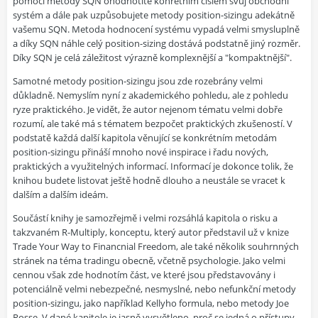
pomocí metody SQN ohodnotíte konrétním číslem svůj obchodní
systém a dále pak uzpůsobujete metody position-sizingu adekátně
vašemu SQN. Metoda hodnocení systému vypadá velmi smysluplně
a díky SQN náhle celý position-sizing dostává podstatně jiný rozměr.
Díky SQN je celá záležitost výrazně komplexnější a "kompaktnější".
Samotné metody position-sizingu jsou zde rozebrány velmi
důkladně. Nemyslím nyní z akademického pohledu, ale z pohledu
ryze praktického. Je vidět, že autor nejenom tématu velmi dobře
rozumí, ale také má s tématem bezpočet praktických zkušeností. V
podstatě každá další kapitola věnující se konkrétním metodám
position-sizingu přináší mnoho nové inspirace i řadu nových,
praktických a využitelných informací. Informací je dokonce tolik, že
knihou budete listovat ještě hodně dlouho a neustále se vracet k
dalším a dalším ideám.
Součástí knihy je samozřejmě i velmi rozsáhlá kapitola o risku a
takzvaném R-Multiply, konceptu, který autor představil už v knize
Trade Your Way to Financnial Freedom, ale také několik souhrnných
stránek na téma tradingu obecně, včetně psychologie. Jako velmi
cennou však zde hodnotím část, ve které jsou představovány i
potenciálně velmi nebezpečné, nesmyslné, nebo nefunkční metody
position-sizingu, jako například Kellyho formula, nebo metody Joe
Rosse. V dané kapitole je jasně vysvětleno, proč se jedná o přístupy