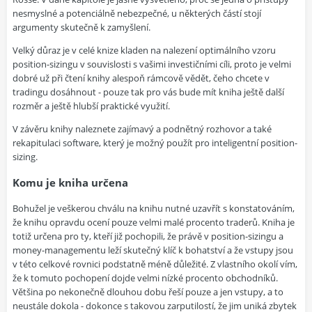
nesmyslné a potenciálně nebezpečné, u některých částí stojí
argumenty skutečně k zamyšlení.
Velký důraz je v celé knize kladen na nalezení optimálního vzoru
position-sizingu v souvislosti s vašimi investičními cíli, proto je velmi
dobré už při čtení knihy alespoň rámcově vědět, čeho chcete v
tradingu dosáhnout - pouze tak pro vás bude mít kniha ještě další
rozměr a ještě hlubší praktické využití.
V závěru knihy naleznete zajímavý a podnětný rozhovor a také
rekapitulaci software, který je možný použít pro inteligentní position-
sizing.
Komu je kniha určena
Bohužel je veškerou chválu na knihu nutné uzavřít s konstatováním,
že knihu opravdu ocení pouze velmi malé procento traderů. Kniha je
totiž určena pro ty, kteří již pochopili, že právě v position-sizingu a
money-managementu leží skutečný klíč k bohatství a že vstupy jsou
v této celkové rovnici podstatně méně důležité. Z vlastního okolí vím,
že k tomuto pochopení dojde velmi nízké procento obchodníků.
Většina po nekonečně dlouhou dobu řeší pouze a jen vstupy, a to
neustále dokola - dokonce s takovou zarputilostí, že jim uniká zbytek