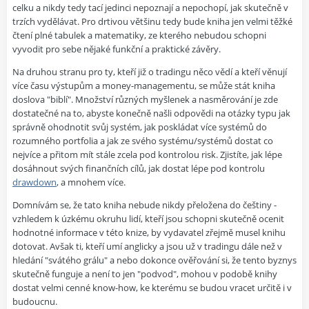
celku a nikdy tedy tací jedinci nepoznají a nepochopí, jak skutečně v
trzích vydělávat. Pro drtivou většinu tedy bude kniha jen velmi těžké
čtení plné tabulek a matematiky, ze kterého nebudou schopni
vyvodit pro sebe nějaké funkční a praktické závěry.
Na druhou stranu pro ty, kteří již o tradingu něco vědí a kteří věnují
více času výstupům a money-managementu, se může stát kniha
doslova "biblí". Množství různých myšlenek a nasměrování je zde
dostatečné na to, abyste konečně našli odpovědi na otázky typu jak
správně ohodnotit svůj systém, jak poskládat více systémů do
rozumného portfolia a jak ze svého systému/systémů dostat co
nejvíce a přitom mít stále zcela pod kontrolou risk. Zjistíte, jak lépe
dosáhnout svých finančních cílů, jak dostat lépe pod kontrolu
drawdown
, a mnohem více.
Domnívám se, že tato kniha nebude nikdy přeložena do češtiny -
vzhledem k úzkému okruhu lidí, kteří jsou schopni skutečně ocenit
hodnotné informace v této knize, by vydavatel zřejmě musel knihu
dotovat. Avšak ti, kteří umí anglicky a jsou už v tradingu dále než v
hledání "svátého grálu" a nebo dokonce ověřování si, že tento byznys
skutečně funguje a není to jen "podvod", mohou v podobě knihy
dostat velmi cenné know-how, ke kterému se budou vracet určitě i v
budoucnu.