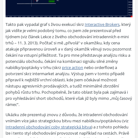
Takto pak vypadal graf s živou exekucí skrz
Interactive Brokers
, který
jak vidíte je velmi podobný tomu, co jsem zde prezentoval před
týdnem (viz článek
Lekce z živého obchodování intradenních e-mini
trhů – 11. 3. 2013
). Počítač si mě „přivolá“ v okamžiku, kdy cena
atakuje připravenou úroveň a v daný okamžik věnuji svou pozornost
čekání na vstupní příležitost. Ta pro mne představuje analýzu risku a
potenciálu obchodu, čekání na kombinaci signálu silné změny
nabídky/poptávky v trhu (skrz
price action
nebo orderflow) a
potvrzení skrz intermarket analýzu. Výstup jsem v tomto případě
připravil k nejbližší vrchní oblasti, kde jsem očekával možnost
nástupu agresivních prodávajících, a tudíž minimálně zbrzdění
pohybů růstu trhu. Pochopitelně, že tato oblast byla pak zajímavá i
pro vyhledávání short obchodů, které však již byly mimo „můj časový
rámec“.
Ukázku zde prezentuji znovu z důvodu, že intradenní obchodování
vnímám více jako strategickou bitvu mezi nabídkou/poptávkou (viz
Intradenní obchodování coby strategická bitva
) a z tohoto pohledu
lze i tento styl obchodování provozovat například na cestách. Právě