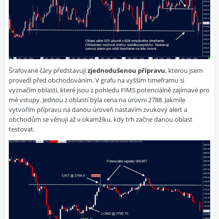
Šrafované čáry představují
zjednodušenou přípravu
, kterou jsem
provedl před obchodováním. V grafu na vyšším timeframu si
vyznačím oblasti, které jsou z pohledu FIMS potenciálně zajímavé pro
mé vstupy. Jednou z oblastí byla cena na úrovni 2788. Jakmile
vytvořím přípravu na danou úroveň nastavím zvukový alert a
obchodům se věnuji až v okamžiku, kdy trh začne danou oblast
testovat.