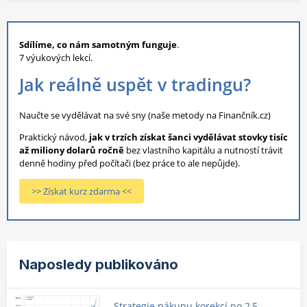
Sdílíme, co nám samotným funguje
.
7 výukových lekcí.
Jak reálně uspět v tradingu?
Naučte se vydělávat na své sny (naše metody na Finančník.cz)
Praktický návod,
jak v trzích získat šanci vydělávat stovky tisíc
až miliony dolarů ročně
bez vlastního kapitálu a nutností trávit
denně hodiny před počítači (bez práce to ale nepůjde).
>> Získat kurz zdarma <<
Naposledy publikováno
Strategie nákupu korekcí po 2,5