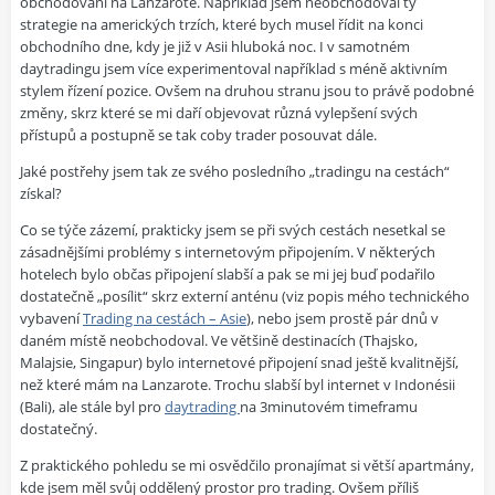
obchodování na Lanzarote. Například jsem neobchodoval ty
strategie na amerických trzích, které bych musel řídit na konci
obchodního dne, kdy je již v Asii hluboká noc. I v samotném
daytradingu jsem více experimentoval například s méně aktivním
stylem řízení pozice. Ovšem na druhou stranu jsou to právě podobné
změny, skrz které se mi daří objevovat různá vylepšení svých
přístupů a postupně se tak coby trader posouvat dále.
Jaké postřehy jsem tak ze svého posledního „tradingu na cestách“
získal?
Co se týče zázemí, prakticky jsem se při svých cestách nesetkal se
zásadnějšími problémy s internetovým připojením. V některých
hotelech bylo občas připojení slabší a pak se mi jej buď podařilo
dostatečně „posílit“ skrz externí anténu (viz popis mého technického
vybavení
Trading na cestách – Asie
), nebo jsem prostě pár dnů v
daném místě neobchodoval. Ve většině destinacích (Thajsko,
Malajsie, Singapur) bylo internetové připojení snad ještě kvalitnější,
než které mám na Lanzarote. Trochu slabší byl internet v Indonésii
(Bali), ale stále byl pro
daytrading
na 3minutovém timeframu
dostatečný.
Z praktického pohledu se mi osvědčilo pronajímat si větší apartmány,
kde jsem měl svůj oddělený prostor pro trading. Ovšem příliš