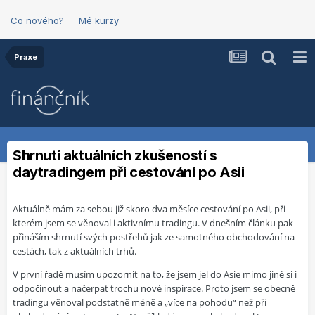
Co nového?
Mé kurzy
Praxe
Shrnutí aktuálních zkušeností s
daytradingem při cestování po Asii
Aktuálně mám za sebou již skoro dva měsíce cestování po Asii, při
kterém jsem se věnoval i aktivnímu tradingu. V dnešním článku pak
přináším shrnutí svých postřehů jak ze samotného obchodování na
cestách, tak z aktuálních trhů.
V první řadě musím upozornit na to, že jsem jel do Asie mimo jiné si i
odpočinout a načerpat trochu nové inspirace. Proto jsem se obecně
tradingu věnoval podstatně méně a „více na pohodu“ než při