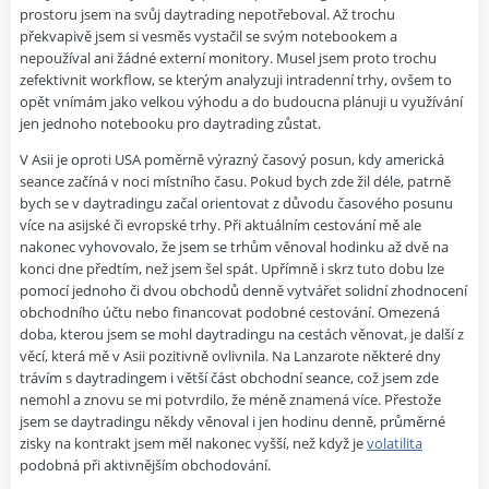
prostoru jsem na svůj daytrading nepotřeboval. Až trochu
překvapivě jsem si vesměs vystačil se svým notebookem a
nepoužíval ani žádné externí monitory. Musel jsem proto trochu
zefektivnit workflow, se kterým analyzuji intradenní trhy, ovšem to
opět vnímám jako velkou výhodu a do budoucna plánuji u využívání
jen jednoho notebooku pro daytrading zůstat.
V Asii je oproti USA poměrně výrazný časový posun, kdy americká
seance začíná v noci místního času. Pokud bych zde žil déle, patrně
bych se v daytradingu začal orientovat z důvodu časového posunu
více na asijské či evropské trhy. Při aktuálním cestování mě ale
nakonec vyhovovalo, že jsem se trhům věnoval hodinku až dvě na
konci dne předtím, než jsem šel spát. Upřímně i skrz tuto dobu lze
pomocí jednoho či dvou obchodů denně vytvářet solidní zhodnocení
obchodního účtu nebo financovat podobné cestování. Omezená
doba, kterou jsem se mohl daytradingu na cestách věnovat, je další z
věcí, která mě v Asii pozitivně ovlivnila. Na Lanzarote některé dny
trávím s daytradingem i větší část obchodní seance, což jsem zde
nemohl a znovu se mi potvrdilo, že méně znamená více. Přestože
jsem se daytradingu někdy věnoval i jen hodinu denně, průměrné
zisky na kontrakt jsem měl nakonec vyšší, než když je
volatilita
podobná při aktivnějším obchodování.