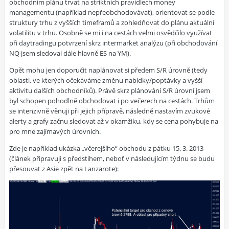
obchodním plánu trvat na striktních pravidlech money
managementu (například nepřeobchodovávat), orientovat se podle
struktury trhu z vyšších timeframů a zohledňovat do plánu aktuální
volatilitu v trhu. Osobně se mi i na cestách velmi osvědčilo využívat
při daytradingu potvrzení skrz intermarket analýzu (při obchodování
NQ jsem sledoval dále hlavně ES na YM).
Opět mohu jen doporučit naplánovat si předem S/R úrovně (tedy
oblasti, ve kterých očekáváme změnu nabídky/poptávky a vyšší
aktivitu dalších obchodníků). Právě skrz plánování S/R úrovní jsem
byl schopen pohodlně obchodovat i po večerech na cestách. Trhům
se intenzivně věnuji při jejich přípravě, následně nastavím zvukové
alerty a grafy začnu sledovat až v okamžiku, kdy se cena pohybuje na
pro mne zajímavých úrovních.
Zde je například ukázka „včerejšího“ obchodu z pátku 15. 3. 2013
(článek připravuji s předstihem, neboť v následujícím týdnu se budu
přesouvat z Asie zpět na Lanzarote):