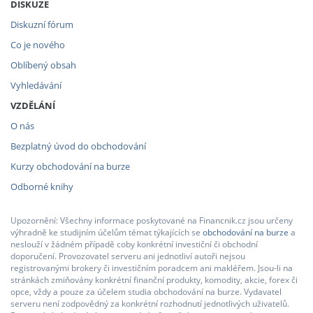
DISKUZE
Diskuzní fórum
Co je nového
Oblíbený obsah
Vyhledávání
VZDĚLÁNÍ
O nás
Bezplatný úvod do obchodování
Kurzy obchodování na burze
Odborné knihy
Upozornění: Všechny informace poskytované na Financnik.cz jsou určeny
výhradně ke studijním účelům témat týkajících se
obchodování na burze
a
neslouží v žádném případě coby konkrétní investiční či obchodní
doporučení. Provozovatel serveru ani jednotliví autoři nejsou
registrovanými brokery či investičním poradcem ani makléřem. Jsou-li na
stránkách zmiňovány konkrétní finanční produkty, komodity, akcie, forex či
opce, vždy a pouze za účelem studia obchodování na burze. Vydavatel
serveru není zodpovědný za konkrétní rozhodnutí jednotlivých uživatelů.