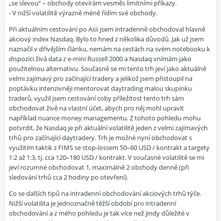
„se slevou“ – obchody otevírám vesměs limitními příkazy.
- V nižší volatilitě výrazně méně řídím své obchody.
Při aktuálním cestování po Asii jsem intradenně obchodoval hlavně
akciový index Nasdaq. Bylo to hned z několika důvodů. Jak už jsem
naznačil v dřívějším článku, nemám na cestách na svém notebooku k
dispozici živá data z e-mini Russell 2000 a Nasdaq vnímám jako
použitelnou alternativu. Současně se mi tento trh jeví jako aktuálně
velmi zajímavý pro začínající tradery a jelikož jsem přistoupil na
poptávku intenzivněji mentorovat daytrading malou skupinku
traderů, využil jsem cestování coby příležitost tento trh sám
obchodovat živě na vlastní účet, abych pro něj mohl upravit
například nuance money managementu. Z tohoto pohledu mohu
potvrdit, že Nasdaq je při aktuální volatilitě jeden z velmi zajímavých
trhů pro začínající daytradery. Trh je možné nyní obchodovat s
využitím taktik z FIMS se stop-lossem 50–60 USD / kontrakt a targety
1:2 až 1:3, tj. cca 120–180 USD / kontrakt. V současné volatilitě se mi
jeví rozumné obchodovat 1, maximálně 2 obchody denně (při
sledování trhů cca 2 hodiny po otevření).
Co se dalších tipů na intradenní obchodování akciových trhů týče.
Nižší volatilita je jednoznačně těžší období pro intradenní
obchodování a z mého pohledu je tak více než jindy důležité v