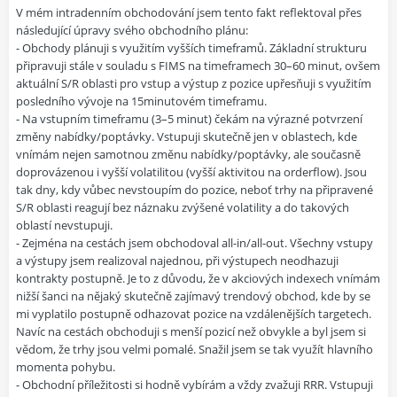
V mém intradenním obchodování jsem tento fakt reflektoval přes
následující úpravy svého obchodního plánu:
- Obchody plánuji s využitím vyšších timeframů. Základní strukturu
připravuji stále v souladu s FIMS na timeframech 30–60 minut, ovšem
aktuální S/R oblasti pro vstup a výstup z pozice upřesňuji s využitím
posledního vývoje na 15minutovém timeframu.
- Na vstupním timeframu (3–5 minut) čekám na výrazné potvrzení
změny nabídky/poptávky. Vstupuji skutečně jen v oblastech, kde
vnímám nejen samotnou změnu nabídky/poptávky, ale současně
doprovázenou i vyšší volatilitou (vyšší aktivitou na orderflow). Jsou
tak dny, kdy vůbec nevstoupím do pozice, neboť trhy na připravené
S/R oblasti reagují bez náznaku zvýšené volatility a do takových
oblastí nevstupuji.
- Zejména na cestách jsem obchodoval all-in/all-out. Všechny vstupy
a výstupy jsem realizoval najednou, při výstupech neodhazuji
kontrakty postupně. Je to z důvodu, že v akciových indexech vnímám
nižší šanci na nějaký skutečně zajímavý trendový obchod, kde by se
mi vyplatilo postupně odhazovat pozice na vzdálenějších targetech.
Navíc na cestách obchoduji s menší pozicí než obvykle a byl jsem si
vědom, že trhy jsou velmi pomalé. Snažil jsem se tak využít hlavního
momenta pohybu.
- Obchodní příležitosti si hodně vybírám a vždy zvažuji RRR. Vstupuji