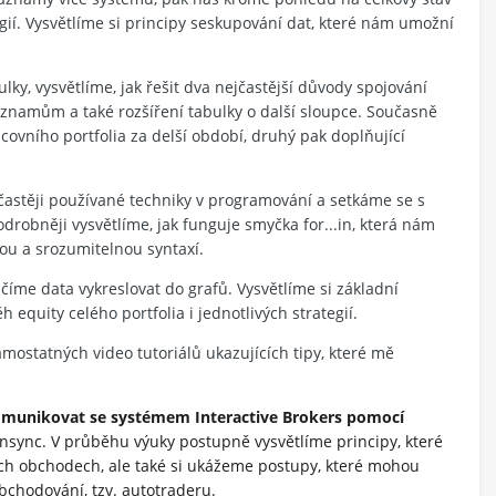
egií. Vysvětlíme si principy seskupování dat, které nám umožní
lky, vysvětlíme, jak řešit dva nejčastější důvody spojování
záznamům a také rozšíření tabulky o další sloupce. Současně
covního portfolia za delší období, druhý pak doplňující
častěji používané techniky v programování a setkáme se s
robněji vysvětlíme, jak funguje smyčka for...in, která nám
u a srozumitelnou syntaxí.
číme data vykreslovat do grafů. Vysvětlíme si základní
 equity celého portfolia i jednotlivých strategií.
ostatných video tutoriálů ukazujících tipy, které mě
munikovat se systémem Interactive Brokers pomocí
nsync. V průběhu výuky postupně vysvětlíme principy, které
h obchodech, ale také si ukážeme postupy, které mohou
bchodování, tzv. autotraderu.