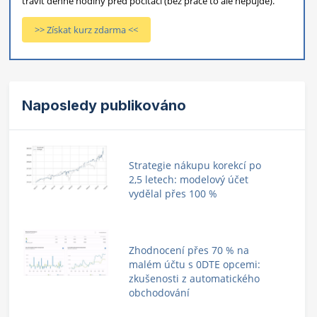
trávit denně hodiny před počítači (bez práce to ale nepůjde).
>> Získat kurz zdarma <<
Naposledy publikováno
Strategie nákupu korekcí po
2,5 letech: modelový účet
vydělal přes 100 %
Zhodnocení přes 70 % na
malém účtu s 0DTE opcemi:
zkušenosti z automatického
obchodování