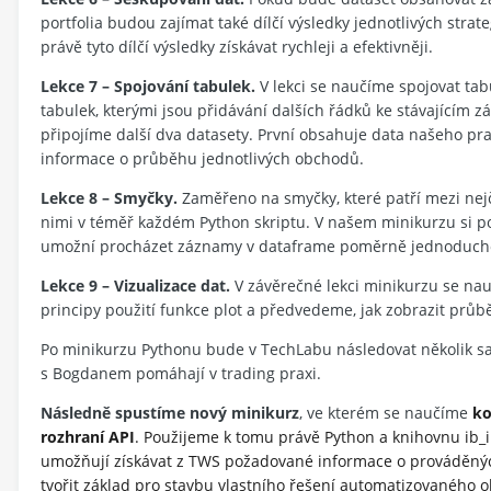
portfolia budou zajímat také dílčí výsledky jednotlivých strat
právě tyto dílčí výsledky získávat rychleji a efektivněji.
Lekce 7
– Spojování tabulek.
V lekci se naučíme spojovat tabu
tabulek, kterými jsou přidávání dalších řádků ke stávajícím 
připojíme další dva datasety. První obsahuje data našeho pra
informace o průběhu jednotlivých obchodů.
Lekce 8
– Smyčky.
Zaměřeno na smyčky, které patří mezi nej
nimi v téměř každém Python skriptu. V našem minikurzu si pod
umožní procházet záznamy v dataframe poměrně jednoducho
Lekce 9
– Vizualizace dat.
V závěrečné lekci minikurzu se nau
principy použití funkce plot a předvedeme, jak zobrazit průběh
Po minikurzu Pythonu bude v TechLabu následovat několik sam
s Bogdanem pomáhají v trading praxi.
Následně spustíme nový minikurz
, ve kterém se naučíme
ko
rozhraní API
. Použijeme k tomu právě Python a knihovnu ib_i
umožňují získávat z TWS požadované informace o prováděnýc
tvořit základ pro stavbu vlastního řešení automatizovaného o