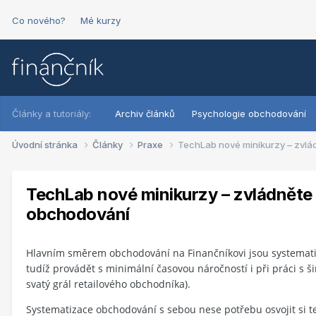
Co nového?
Mé kurzy
Články a tutoriály:
Archiv článků
Psychologie obchodování
Úvodní stránka
Články
Praxe
TechLab nové minikurzy – zvlá
TechLab nové minikurzy – zvládněte
obchodování
Hlavním směrem obchodování na Finančníkovi jsou systematick
tudíž provádět s minimální časovou náročností i při práci s ši
svatý grál retailového obchodníka).
Systematizace obchodování s sebou nese potřebu osvojit si t