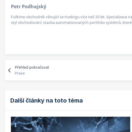
Petr Podhajský
Fulltime obchodník věnující se tradingu více než 20 let. Specializace
styl obchodování: stavba automatizovaných portfolio systémů, které v
Přehled pokračovat
Praxe
Další články na toto téma