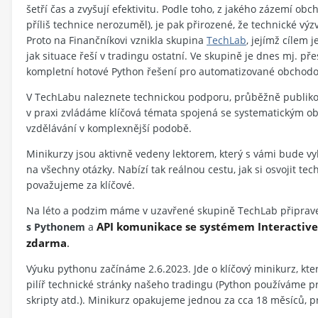
šetří čas a zvyšují efektivitu. Podle toho, z jakého zázemí o
příliš technice nerozuměl), je pak přirozené, že technické v
Proto na Finančníkovi vznikla skupina
TechLab
, jejímž cílem
jak situace řeší v tradingu ostatní. Ve skupině je dnes mj. př
kompletní hotové Python řešení pro automatizované obchodo
V TechLabu naleznete technickou podporu, průběžně publikova
v praxi zvládáme klíčová témata spojená se systematickým ob
vzdělávání v komplexnější podobě.
Minikurzy jsou aktivně vedeny lektorem, který s vámi bude 
na všechny otázky. Nabízí tak reálnou cestu, jak si osvojit te
považujeme za klíčové.
Na léto a podzim máme v uzavřené skupině TechLab připrav
API komunikace se systémem Interactive
s Pythonem
a
zdarma
.
Výuku pythonu začínáme 2.6.2023. Jde o klíčový minikurz, kte
pilíř technické stránky našeho tradingu (Python používáme pr
skripty atd.). Minikurz opakujeme jednou za cca 18 měsíců, p