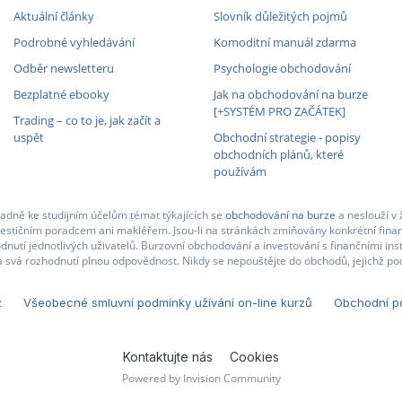
Aktuální články
Slovník důležitých pojmů
Podrobné vyhledávání
Komoditní manuál zdarma
Odběr newsletteru
Psychologie obchodování
Bezplatné ebooky
Jak na obchodování na burze
[+SYSTÉM PRO ZAČÁTEK]
Trading – co to je, jak začít a
uspět
Obchodní strategie - popisy
obchodních plánů, které
používám
adně ke studijním účelům témat týkajících se
obchodování na burze
a neslouží v 
nvestičním poradcem ani makléřem. Jsou-li na stránkách zmiňovány konkrétní finan
nutí jednotlivých uživatelů. Burzovní obchodování a investování s finančními in
 svá rozhodnutí plnou odpovědnost. Nikdy se nepouštějte do obchodů, jejichž pod
z
Všeobecné smluvní podmínky užívání on-line kurzů
Obchodní po
Kontaktujte nás
Cookies
Powered by Invision Community