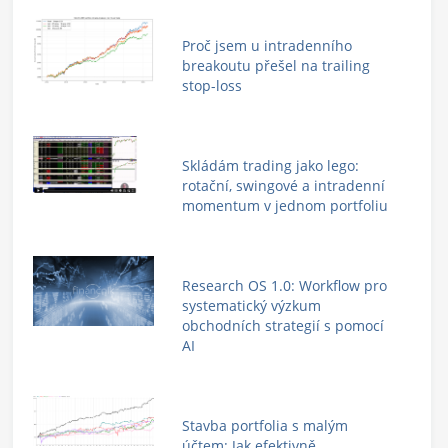
Proč jsem u intradenního
breakoutu přešel na trailing
stop-loss
Skládám trading jako lego:
rotační, swingové a intradenní
momentum v jednom portfoliu
Research OS 1.0: Workflow pro
systematický výzkum
obchodních strategií s pomocí
AI
Stavba portfolia s malým
účtem: Jak efektivně