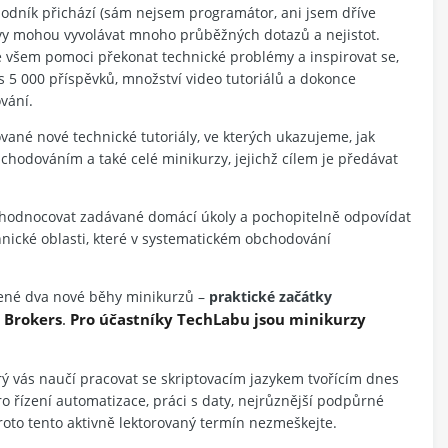
bchodník přichází (sám nejsem programátor, ani jsem dříve
ýzvy mohou vyvolávat mnoho průběžných dotazů a nejistot.
 je všem pomoci překonat technické problémy a inspirovat se,
es 5 000 příspěvků, množství video tutoriálů a dokonce
vání.
né nové technické tutoriály, ve kterých ukazujeme, jak
chodováním a také celé minikurzy, jejichž cílem je předávat
vyhodnocovat zadávané domácí úkoly a pochopitelně odpovídat
chnické oblasti, které v systematickém obchodování
ené dva nové běhy minikurzů –
praktické začátky
 Brokers
.
Pro účastníky TechLabu jsou minikurzy
rý vás naučí pracovat se skriptovacím jazykem tvořícím dnes
o řízení automatizace, práci s daty, nejrůznější podpůrné
roto tento aktivně lektorovaný termín nezmeškejte.