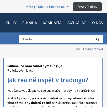
Vytvořit účet
Máte již účet? Přihlašte se
KNIHY
E-KNIHA
KOMUNITA
AKTUÁLNĚ
O NÁS
Hlavní přehled
Sdílíme, co nám samotným funguje
.
7 výukových lekcí.
Jak reálně uspět v tradingu?
Naučte se vydělávat na své sny (naše metody na Finančník.cz)
Praktický návod,
jak v trzích získat šanci vydělávat stovky
tisíc až miliony dolarů ročně
bez vlastního kapitálu a nutností