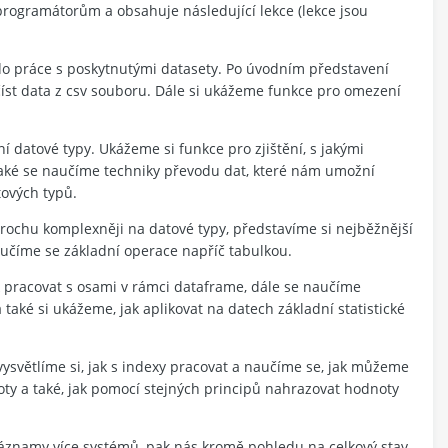
rogramátorům a obsahuje následující lekce (lekce jsou
do práce s poskytnutými datasety. Po úvodním představení
íst data z csv souboru. Dále si ukážeme funkce pro omezení
.
adní datové typy. Ukážeme si funkce pro zjištění, s jakými
také se naučíme techniky převodu dat, které nám umožní
ových typů.
trochu komplexněji na datové typy, představíme si nejběžnější
aučíme se základní operace napříč tabulkou.
jak pracovat s osami v rámci dataframe, dále se naučíme
aké si ukážeme, jak aplikovat na datech základní statistické
ysvětlíme si, jak s indexy pracovat a naučíme se, jak můžeme
ty a také, jak pomocí stejných principů nahrazovat hodnoty
znamy více systémů, pak nás kromě pohledu na celkový stav