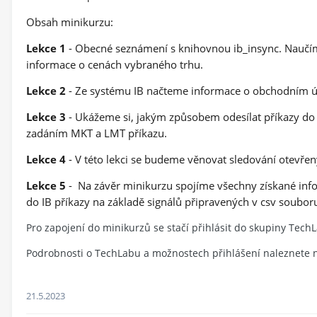
Obsah minikurzu:
Lekce 1
- Obecné seznámení s knihovnou ib_insync. Naučíme
informace o cenách vybraného trhu.
Lekce 2
- Ze systému IB načteme informace o obchodním úč
Lekce 3
- Ukážeme si, jakým způsobem odesílat příkazy do t
zadáním MKT a LMT příkazu.
Lekce 4
- V této lekci se budeme věnovat sledování otevřený
Lekce 5
- Na závěr minikurzu spojíme všechny získané info
do IB příkazy na základě signálů připravených v csv soubor
Pro zapojení do minikurzů se stačí přihlásit do skupiny TechL
Podrobnosti o TechLabu a možnostech přihlášení naleznete 
21.5.2023