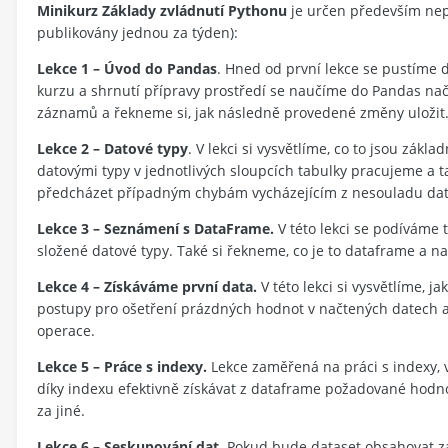
Minikurz Základy zvládnutí Pythonu
je určen především nep
publikovány jednou za týden):
Lekce 1 – Úvod do Pandas
. Hned od první lekce se pustíme 
kurzu a shrnutí přípravy prostředí se naučíme do Pandas nač
záznamů a řekneme si, jak následně provedené změny uložit
Lekce 2 – Datové typy
. V lekci si vysvětlíme, co to jsou zákl
datovými typy v jednotlivých sloupcích tabulky pracujeme a 
předcházet případným chybám vycházejícím z nesouladu dat
Lekce 3 – Seznámení s DataFrame.
V této lekci se podíváme 
složené datové typy. Také si řekneme, co je to dataframe a n
Lekce 4
– Získáváme první data
.
V této lekci si vysvětlíme, 
postupy pro ošetření prázdných hodnot v načtených datech a t
operace.
Lekce 5
– Práce s indexy.
Lekce zaměřená na práci s indexy, v
díky indexu efektivně získávat z dataframe požadované hodno
za jiné.
Lekce 6
– Seskupování dat.
Pokud bude dataset obsahovat zá