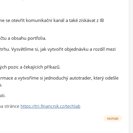
 se otevřít komunikační kanál a také získávat z IB
tu a obsahu portfolia.
rhu. Vysvětlíme si, jak vytvořit objednávku a rozdíl mezi
ch pozic a čekajících příkazů.
rmace a vytvoříme si jednoduchý autotrader, který odešle
u.
ab.
na stránce
https://tri.financnik.cz/techlab
techlab