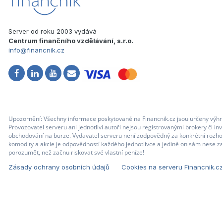
Server od roku 2003 vydává
Centrum finančního vzdělávání, s.r.o.
info@financnik.cz
Upozornění: Všechny informace poskytované na Financnik.cz jsou určeny výhr
Provozovatel serveru ani jednotliví autoři nejsou registrovanými brokery či i
obchodování na burze. Vydavatel serveru není zodpovědný za konkrétní rozhod
komodity a akcie je odpovědností každého jednotlivce a jedině on sám nese za
porozumět, než začnu riskovat své vlastní peníze!
Zásady ochrany osobních údajů
Cookies na serveru Financnik.c