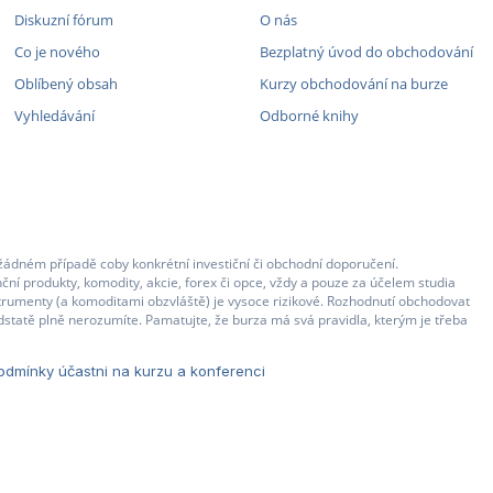
Diskuzní fórum
O nás
Co je nového
Bezplatný úvod do obchodování
Oblíbený obsah
Kurzy obchodování na burze
Vyhledávání
Odborné knihy
žádném případě coby konkrétní investiční či obchodní doporučení.
ční produkty, komodity, akcie, forex či opce, vždy a pouze za účelem studia
strumenty (a komoditami obzvláště) je vysoce rizikové. Rozhodnutí obchodovat
statě plně nerozumíte. Pamatujte, že burza má svá pravidla, kterým je třeba
dmínky účastni na kurzu a konferenci