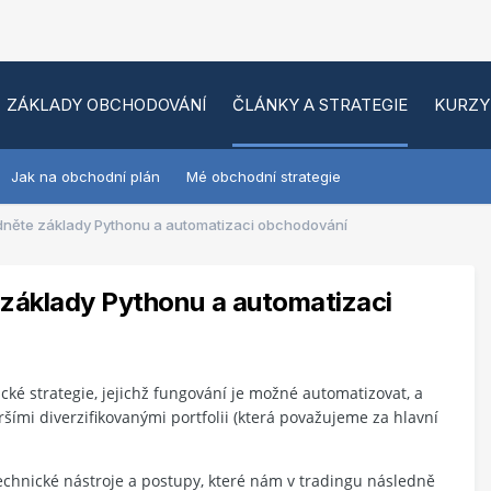
ZÁKLADY OBCHODOVÁNÍ
ČLÁNKY A STRATEGIE
KURZY
Jak na obchodní plán
Mé obchodní strategie
dněte základy Pythonu a automatizaci obchodování
 základy Pythonu a automatizaci
é strategie, jejichž fungování je možné automatizovat, a
ršími diverzifikovanými portfolii (která považujeme za hlavní
echnické nástroje a postupy, které nám v tradingu následně