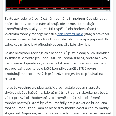
Takto zakreslené úrovně už nám pomáhají mnohem lépe plánovat
naše obchody. Jednak nám ukazují, kde se mezi jednotlivými
úrovněmi skrývá jaký potenciál. Úspěšné obchodování stojí na
kvalitním money managementu a
risk-reward-ratio
(RRR) a právě S/R
úrovně pomáhají takové RRR budoucího obchodu lépe připravit dle
toho, kde máme jaký případný potenciál a kde jaký risk.
Základní chybou začínajících obchodníků je, že hledají v S/R úrovních
exaktnost. V tomto jsou bohužel S/R úrovně zrádné, protože nikdy
nemůžeme dopředu říci, zda se na takové úrovni cena odrazí, nebo
zda prorazí, a aby to bylo ještě komplikovanější, S/R úrovně
produkují mnoho falešných průrazů, které ještě více přidávají na
zmatku.
I přes to všechno ale platí, že S/R úrovně stále udělají naprosto
skvělou službu každému, kdo už má trhy trochu nakoukané a tudíž
ví, jak pro své obchodování tyto úrovně použít. Skutečně není
mnoho nástrojů, které by vám umožnily projektovat do budoucna
možnou mapu toho, kam až by se trhy mohly vydat a kde by mohly
stagnovat. Nejenom, že v rámci takových úrovních můžeme plánovat