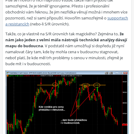
Píše se i hovoří o nich naprosto všude, takže nám přijdou tak
samozřejmé, že je téměř ignorujeme. Přesto i profesionální
obchodníci vám řeknou, že jim nezřídka věnují možná i mnohem více
pozornosti, než si sami připouští. Hovořím samozřejmě o
supportech
a resistancích
(nebo-li S/R úrovních).
Takže, co je vlastně na S/R úrovních tak magického? Zejména to,
že
nám jako jeden z velmi mála nástrojů technické analýzy dávají
mapu do budoucna
. V podstatě nám umožňují si dopředu již nyní
namalovat čáry tam, kde by mohla cena v budoucnu stagnovat,
neboť platí, že kde měl trh problémy s cenou v minulosti, zřejmě je
bude mít i v budoucnosti.