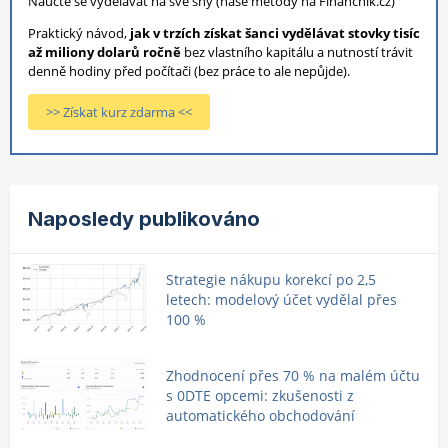
Naučte se vydělávat na své sny (naše metody na Finančník.cz)
Praktický návod,
jak v trzích získat šanci vydělávat stovky tisíc
až miliony dolarů ročně
bez vlastního kapitálu a nutností trávit
denně hodiny před počítači (bez práce to ale nepůjde).
>> Získat kurz zdarma <<
Naposledy publikováno
Strategie nákupu korekcí po 2,5
letech: modelový účet vydělal přes
100 %
Zhodnocení přes 70 % na malém účtu
s 0DTE opcemi: zkušenosti z
automatického obchodování