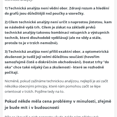
1) Technická analýza není vědní obor. Zdravý rozum a hledění
do grafů jsou důležitější než poučky a vzorečky.
2) Cílem technické analýzy není určit s naprostou jistotou, kam
se následně vydá trh. Cílem je získat na základě prvků
technické analýzy takovou kombinaci vstupních a výstupních
technik, které dlouhodobě vydělávají (ale ne vždy a stále,
protože to je v trzích nemožné).
3) Technická analýza není příliš exaktní obor, a optometrická
zkušenost je tudíž její velmi důležitou součástí (hovořím
samozřejmě čistě o diskréčním obchodování). Dostat trhy "do
oka" chce také nějaký čas a zkušenosti - které se rozhodně
počítají.
Nicméně, pokud zažínáme technickou analýzou, nejlepší je asi začít
několika obecnými principy, které nám pomohou začít se lépe
orientovat v trzích. Pojďme tedy na to.
Pokud někde měla cena problémy v minulosti, zřejmě
je bude mít i v budoucnosti