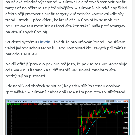
na nějaké středně významné S/R úrovni, ale zároveň stanovit profit-
target až na některou z ještě silnějších S/R úrovní), ale také například
efektivněji pracovat s profit-targety v rámci více kontraktů (dle síly
trendu trochu "předvídat", ke které až S/R úrovni by se mohl trh
pokusit vydat a rozmístit v rámci více kontraktů naše profit-targety
na více různých úrovní).
Studenti systému
FinWin
už vědí, že pro určování trendu používám
velmi jednoduchou techniku, a to kombinaci klouzavých průměrů s
periodou 34 a 204.
Nejdůležitější pravidlo pak pro mě je to, že pokud se EMA34 vzdaluje
od EMA204, sílí trend - a tudíž menší S/R úrovně mnohem více
pozbývají na platnosti.
Zde například obrázek se situací, kdy trh v sílícím trendu doslova
"prosvištěl" S/R úrovní, neboť obě EMA nám potvrzovaly sílící trend.