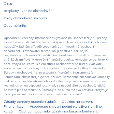
O nás
Bezplatný úvod do obchodování
Kurzy obchodování na burze
Odborné knihy
Upozornění: Všechny informace poskytované na Financnik.cz jsou určeny
výhradně ke studijním účelům témat týkajících se
obchodování na burze
a
neslouží v žádném případě coby konkrétní investiční či obchodní
doporučení. Provozovatel serveru ani jednotliví autoři nejsou
registrovanými brokery či investičním poradcem ani makléřem. Jsou-li na
stránkách zmiňovány konkrétní finanční produkty, komodity, akcie, forex či
opce, vždy a pouze za účelem studia obchodování na burze. Vydavatel
serveru není zodpovědný za konkrétní rozhodnutí jednotlivých uživatelů.
Burzovní obchodování a investování s finančními instrumenty (a
komoditami obzvláště) je vysoce rizikové. Rozhodnutí obchodovat komodity
a akcie je odpovědností každého jednotlivce a jedině on sám nese za svá
rozhodnutí plnou odpovědnost. Nikdy se nepouštějte do obchodů, jejichž
podstatě plně nerozumíte. Pamatujte, že burza má svá pravidla, kterým je
třeba porozumět, než začnu riskovat své vlastní peníze!
Zásady ochrany osobních údajů
Cookies na serveru
Financnik.cz
Všeobecné smluvní podmínky užívání on-line
kurzů
Obchodní podmínky účastni na kurzu a konferenci