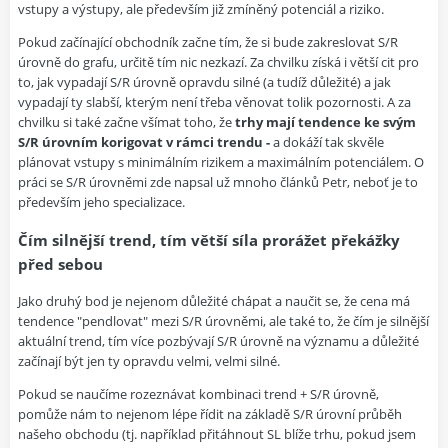
vstupy a výstupy, ale především již zmíněný potenciál a riziko.
Pokud začínající obchodník začne tím, že si bude zakreslovat S/R
úrovně do grafu, určitě tím nic nezkazí. Za chvilku získá i větší cit pro
to, jak vypadají S/R úrovně opravdu silné (a tudíž důležité) a jak
vypadají ty slabší, kterým není třeba věnovat tolik pozornosti. A za
chvilku si také začne všímat toho, že
trhy mají tendence ke svým
S/R úrovním korigovat v rámci trendu -
a dokáží tak skvěle
plánovat vstupy s minimálním rizikem a maximálním potenciálem. O
práci se S/R úrovněmi zde napsal už mnoho článků Petr, neboť je to
především jeho specializace.
Čím silnější trend, tím větší síla prorážet překážky
před sebou
Jako druhý bod je nejenom důležité chápat a naučit se, že cena má
tendence "pendlovat" mezi S/R úrovněmi, ale také to, že čím je silnější
aktuální trend, tím více pozbývají S/R úrovně na významu a důležité
začínají být jen ty opravdu velmi, velmi silné.
Pokud se naučíme rozeznávat kombinaci trend + S/R úrovně,
pomůže nám to nejenom lépe řídit na základě S/R úrovní průběh
našeho obchodu (tj. například přitáhnout SL blíže trhu, pokud jsem