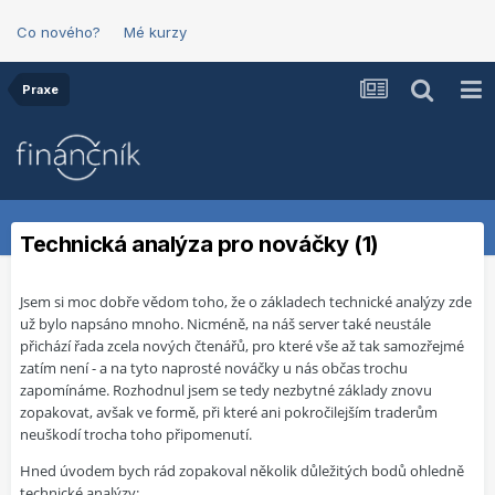
Co nového?
Mé kurzy
Praxe
Technická analýza pro nováčky (1)
Jsem si moc dobře vědom toho, že o základech technické analýzy zde
už bylo napsáno mnoho. Nicméně, na náš server také neustále
přichází řada zcela nových čtenářů, pro které vše až tak samozřejmé
zatím není - a na tyto naprosté nováčky u nás občas trochu
zapomínáme. Rozhodnul jsem se tedy nezbytné základy znovu
zopakovat, avšak ve formě, při které ani pokročilejším traderům
neuškodí trocha toho připomenutí.
Hned úvodem bych rád zopakoval několik důležitých bodů ohledně
technické analýzy: