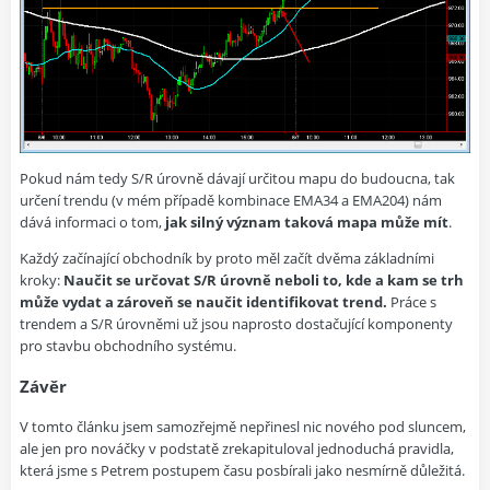
Pokud nám tedy S/R úrovně dávají určitou mapu do budoucna, tak
určení trendu (v mém případě kombinace EMA34 a EMA204) nám
dává informaci o tom,
jak silný význam taková mapa může mít
.
Každý začínající obchodník by proto měl začít dvěma základními
kroky:
Naučit se určovat S/R úrovně neboli to, kde a kam se trh
může vydat a zároveň se naučit identifikovat trend.
Práce s
trendem a S/R úrovněmi už jsou naprosto dostačující komponenty
pro stavbu obchodního systému.
Závěr
V tomto článku jsem samozřejmě nepřinesl nic nového pod sluncem,
ale jen pro nováčky v podstatě zrekapituloval jednoduchá pravidla,
která jsme s Petrem postupem času posbírali jako nesmírně důležitá.