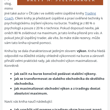
olog,
mimo
jiné také autor v ČR (ale i ve světě) velmi úspěšné knihy
Trading
Coach
. Cílem knihy je představit úspěšné a praxí ověřené techniky k
psychologickému zvýšení výkonu na burze. Trading je z 80 % o
psychologii a pouze z 20 % o technice. Pokud doposud nevíte, jak
oněch 80 % zvládnout na maximum, je tato kniha přesně pro vás. A
pokud jste již úspěšný trader, ale víte, že máte stále rezervy, může
vám tato kniha výrazně pomoci.
Kniha by se dala charakterizovat jediným slovem:
výkon
. Kniha hledá
odpovědi na důležité otázky ohledně výkonnosti na burze a zároveň
přináší velmi praktické rady, jak obchodní výkon maximalizovat.
Konrétně:
Jak začít na burze konečně podávat stabilní výkony.
Jak se transformovat ze slabého obchodníka do skvělého
obchodníka.
Jak maximalizovat obchodní výkon a z tradingu dostat
absolutní maximum.
Navíc vás kniha naučí následující:
Jak urychlit váš progres v tradingu skrze koncept zvaný