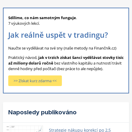
Sdílíme, co nám samotným funguje
.
7 výukových lekcí.
Jak reálně uspět v tradingu?
Naučte se vydělávat na své sny (naše metody na Finančník.cz)
Praktický návod,
jak v trzích získat šanci vydělávat stovky tisíc
až miliony dolarů ročně
bez vlastního kapitálu a nutností trávit
denně hodiny před počítači (bez práce to ale nepůjde).
>> Získat kurz zdarma <<
Naposledy publikováno
Strategie nákupu korekcí po 2,5