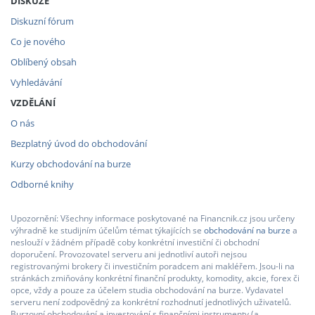
DISKUZE
Diskuzní fórum
Co je nového
Oblíbený obsah
Vyhledávání
VZDĚLÁNÍ
O nás
Bezplatný úvod do obchodování
Kurzy obchodování na burze
Odborné knihy
Upozornění: Všechny informace poskytované na Financnik.cz jsou určeny
výhradně ke studijním účelům témat týkajících se
obchodování na burze
a
neslouží v žádném případě coby konkrétní investiční či obchodní
doporučení. Provozovatel serveru ani jednotliví autoři nejsou
registrovanými brokery či investičním poradcem ani makléřem. Jsou-li na
stránkách zmiňovány konkrétní finanční produkty, komodity, akcie, forex či
opce, vždy a pouze za účelem studia obchodování na burze. Vydavatel
serveru není zodpovědný za konkrétní rozhodnutí jednotlivých uživatelů.
Burzovní obchodování a investování s finančními instrumenty (a