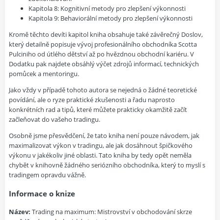
Kapitola 8: Kognitivní metody pro zlepšení výkonnosti
Kapitola 9: Behaviorální metody pro zlepšení výkonnosti
Kromě těchto devíti kapitol kniha obsahuje také závěrečný Doslov,
který detailně popisuje vývoj profesionálního obchodníka Scotta
Pulciniho od útlého dětství až po hvězdnou obchodní kariéru. V
Dodatku pak najdete obsáhlý výčet zdrojů informací, technických
pomůcek a mentoringu.
Jako vždy v případě tohoto autora se nejedná o žádné teoretické
povídání, ale o ryze praktické zkušenosti a řadu naprosto
konkrétních rad a tipů, které můžete prakticky okamžitě začít
začleňovat do vašeho tradingu.
Osobně jsme přesvědčení, že tato kniha není pouze návodem, jak
maximalizovat výkon v tradingu, ale jak dosáhnout špičkového
výkonu v jakékoliv jiné oblasti. Tato kniha by tedy opět neměla
chybět v knihovně žádného seriózního obchodníka, který to myslí s
tradingem opravdu vážně.
Informace o knize
Název:
Trading na maximum: Mistrovství v obchodování skrze