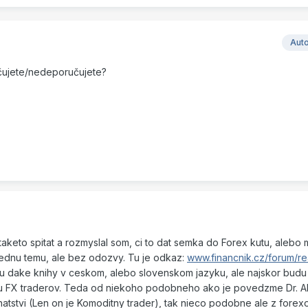
Aut
učujete/nedeporučujete?
 taketo spitat a rozmyslal som, ci to dat semka do Forex kutu, alebo
 jednu temu, ale bez odozvy. Tu je odkaz:
www.financnik.cz/forum/r
 su dake knihy v ceskom, alebo slovenskom jazyku, ale najskor budu
tipu FX traderov. Teda od niekoho podobneho ako je povedzme Dr. 
hatstvi (Len on je Komoditny trader), tak nieco podobne ale z fore