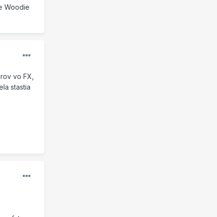
me Woodie
erov vo FX,
la stastia