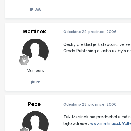
388
Martinek
Odesláno
28. prosince, 2006
Cesky preklad je k dispozici ve vet
Grada Publishing a kniha uz byla n
Members
2k
Pepe
Odesláno
28. prosince, 2006
Tak Martinek ma predbehol a má naj
tejto adrese :
www.martinus.sk/?uI