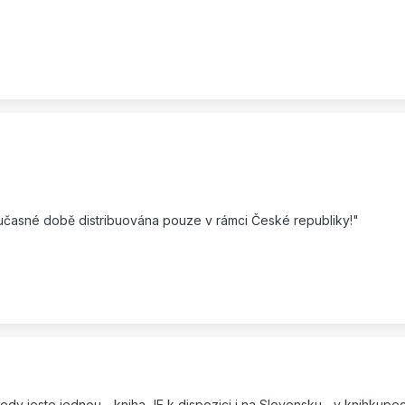
současné době distribuována pouze v rámci České republiky!"
tedy jeste jednou - kniha JE k dispozici i na Slovensku... v knihkupec