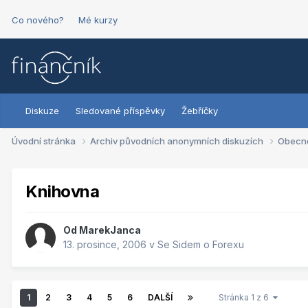
Co nového?
Mé kurzy
Diskuze
Sledované příspěvky
Žebříčky
Úvodní stránka
Archiv původních anonymních diskuzích
Obecn
Knihovna
Od
MarekJanca
13. prosince, 2006
v
Se Sidem o Forexu
1
2
3
4
5
6
DALŠÍ
Stránka 1 z 6