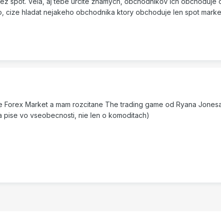
z spot. Vela, aj tebe urcite znamych, obchodnikov ich obchoduje c
no, cize hladat nejakeho obchodnika ktory obchoduje len spot marke
n the Forex Market a mam rozcitane The trading game od Ryana Jonesa
pise vo vseobecnosti, nie len o komoditach)