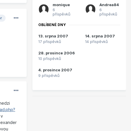
monique
Andrea84
6
6
příspěvků
příspěvků
or
OBLÍBENÉ DNY
13. srpna 2007
14. srpna 2007
17 příspěvků
14 příspěvků
28. prosince 2006
10 příspěvků
4. prosince 2007
9 příspěvků
 medzi
ead.php?
 v
Alexander
xovou