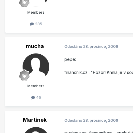
Members
285
mucha
Odesláno
28. prosince, 2006
pepe:
financnik.cz : "Pozor! Kniha je v 
Members
46
Martinek
Odesláno
28. prosince, 2006
mucha: ano, financnikem... opakuji 