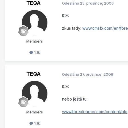
TEQA
Odesláno
25. prosince, 2006
ICE:
zkus tady:
www.cmsfx.com/en/for
Members
1,1k
TEQA
Odesláno
27. prosince, 2006
ICE:
nebo ještě tu:
www.forexlearner.com/content/blo
Members
1,1k