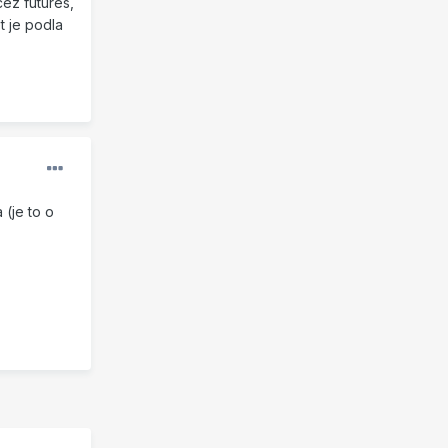
ez futures,
t je podla
 (je to o