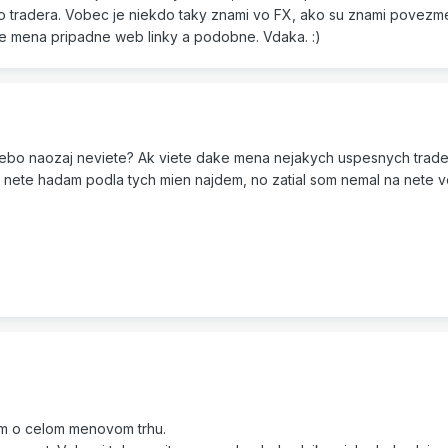
 tradera. Vobec je niekdo taky znami vo FX, ako su znami povez
ste mena pripadne web linky a podobne. Vdaka. :)
 alebo naozaj neviete? Ak viete dake mena nejakych uspesnych trad
 nete hadam podla tych mien najdem, no zatial som nemal na nete ve
dem o celom menovom trhu.