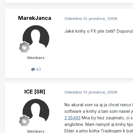
MarekJanca
Odesláno
13. prosince, 2006
Jaké knihy o FX jste četli? Dopor
Members
83
ICE [SR]
Odesláno
13. prosince, 2006
No akurat som sa aj ja chcel nieco
software a knihy a tam som nasiel
3,35493
Mna by tiez zaujimalo, ci
anglictine. Mam namysli aj knihy 
Elder a jeho kniha Tradingem k bo
Members