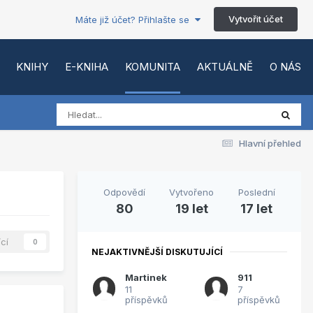
Vytvořit účet
Máte již účet? Přihlašte se
KNIHY
E-KNIHA
KOMUNITA
AKTUÁLNĚ
O NÁS
Hlavní přehled
Odpovědí
Vytvořeno
Poslední
80
19 let
17 let
ící
0
NEJAKTIVNĚJŠÍ DISKUTUJÍCÍ
Martinek
911
11
7
příspěvků
příspěvků