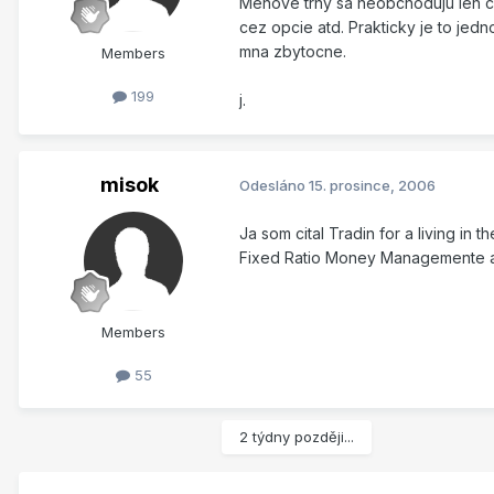
Menove trhy sa neobchoduju len ce
cez opcie atd. Prakticky je to jed
mna zbytocne.
Members
199
j.
misok
Odesláno
15. prosince, 2006
Ja som cital Tradin for a living i
Fixed Ratio Money Managemente a 
Members
55
2 týdny později...