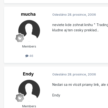
mucha
Odesláno
28. prosince, 2006
neviete kde zohnat knihu " Trading
kludne aj ten cesky preklad...
Members
46
Endy
Odesláno
28. prosince, 2006
Nedari sa mi vlozit priamy link, al
Endy
Members