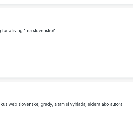
 for a living " na slovensku?
e skus web slovenskej grady, a tam si vyhladaj eldera ako autora..