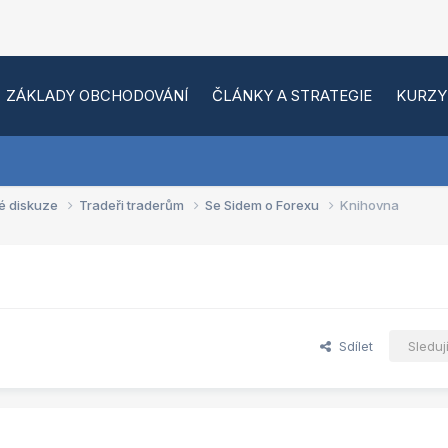
ZÁKLADY OBCHODOVÁNÍ
ČLÁNKY A STRATEGIE
KURZY
é diskuze
Tradeři traderům
Se Sidem o Forexu
Knihovna
Sdílet
Sleduj