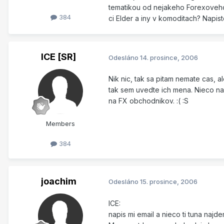
tematikou od nejakeho Forexoveho
384
ci Elder a iny v komoditach? Napi
ICE [SR]
Odesláno
14. prosince, 2006
Nik nic, tak sa pitam nemate cas,
tak sem uvedte ich mena. Nieco na
na FX obchodnikov. :( :S
Members
384
joachim
Odesláno
15. prosince, 2006
ICE:
napis mi email a nieco ti tuna naj