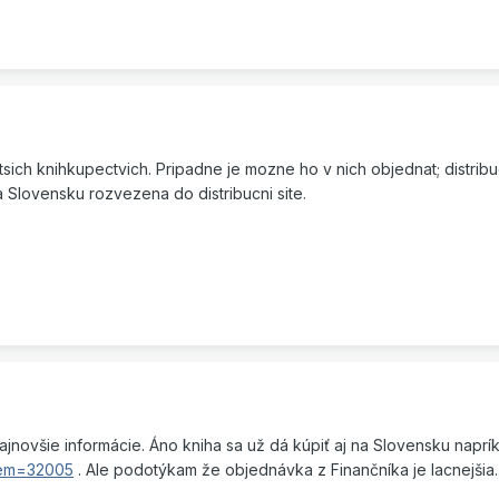
sich knihkupectvich. Pripadne je mozne ho v nich objednat; distribuc
a Slovensku rozvezena do distribucni site.
novšie informácie. Áno kniha sa už dá kúpiť aj na Slovensku naprík
tem=32005
. Ale podotýkam že objednávka z Finančníka je lacnejšia..